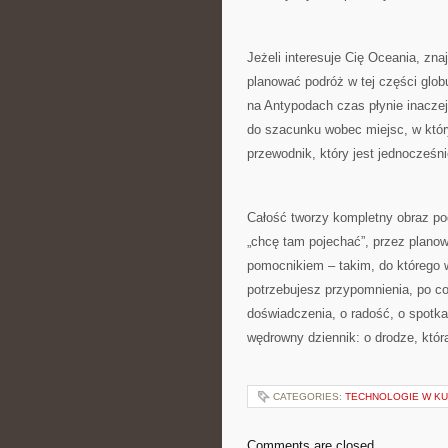
Jeżeli interesuje Cię Oceania, zna
planować podróż w tej części globu
na Antypodach czas płynie inaczej
do szacunku wobec miejsc, w których
przewodnik, który jest jednocześn
Całość tworzy kompletny obraz podr
„chcę tam pojechać”, przez planow
pomocnikiem – takim, do którego w
potrzebujesz przypomnienia, po co
doświadczenia, o radość, o spotka
wędrowny dziennik: o drodze, któr
CATEGORIES:
TECHNOLOGIE W KU
Comments are closed.