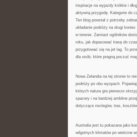
inspiracje na wyjazdy krótkie i dł
aktywną przygodę. Kategorie do c
Ten blog powstał z potrzeby zebr
układanie podróży na drugi koniec 
w terenie. Zamiast ogólników dost
roku, jak dopasować trasę do czas
przygotować się na jet lag. To prz
dla osób, które pragną poczuć mag
Nowa Zelandia na tej stronie to ni
podróży po obu wyspach. Pojawiają
których natura gra pierwsze skrzyp
spacery i na bardziej ambitne prze
dotyczące noclegów, tras, kosztów
Australia jest tu pokazana jako k
wilgotnych klimatów po wietrzne wy