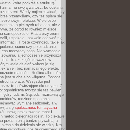
wiatło, które podkreśla strukturę
t zima ma swoją wartość, bo odsłania
przestrzeni. Wtedy najlepiej widać, czy
obrze przemyślany, czy też opiera się
a sezonowym efekcie. Wiele osób
arzenia o pięknych rabatach, ale z
ywa, że ogród to również miejsce
na samopoczucie. Praca przy ziemi
yśli, uspokaja i pozwala oderwać się
informacji. Proste czynności, takie jak
 pielenie, sianie czy przesadzanie,
e coś medytacyjnego. Nie wymagają
lizowania, a jednocześnie przynoszą
ultat. To szczególnie ważne w
tórym wiele działań wykonuje się
 ekranie i bez namacalnego efektu.
oczucie realności. Roślina albo rośnie,
eba jest sucha albo wilgotna. Pogoda
 utrudnia pracę. Wszystko jest
 przez to odświeżające dla umysłu. Z
ł ogrodnictwa tworzy się też pewien
 między ludźmi. Sąsiedzi rozmawiają o
omidorów, rodzinne spotkania
bejmować wymianę sadzonek, a w
zwija się
społeczność tematyczna
ół upraw, projektowania rabat i
h metod pielęgnacji roślin. To ciekawe,
a przestrzenią bardzo prywatną, a
 skłania do dzielenia się wiedzą. Kto
lnie wyhodował coś trudniejszego albo