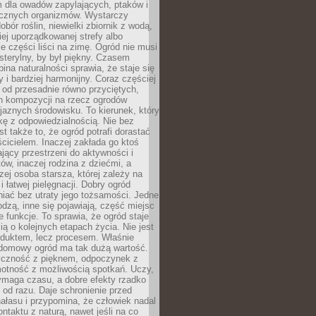
m dla owadów zapylających, ptaków i
ecznych organizmów. Wystarczy
bór roślin, niewielki zbiornik z wodą,
ej uporządkowanej strefy albo
e części liści na zimę. Ogród nie musi
 sterylny, by był piękny. Czasem
bina naturalności sprawia, że staje się
y i bardziej harmonijny. Coraz częściej
 od przesadnie równo przyciętych,
 kompozycji na rzecz ogrodów
yjaznych środowisku. To kierunek, który
kę z odpowiedzialnością. Nie bez
st także to, że ogród potrafi dorastać
cicielem. Inaczej zakłada go ktoś
jący przestrzeni do aktywności i
w, inaczej rodzina z dziećmi, a
zej osoba starsza, której zależy na
 i łatwej pielęgnacji. Dobry ogród
iać bez utraty jego tożsamości. Jedne
odzą, inne się pojawiają, część miejsc
 funkcje. To sprawia, że ogród staje
ią o kolejnych etapach życia. Nie jest
duktem, lecz procesem. Właśnie
ydomowy ogród ma tak dużą wartość.
yczność z pięknem, odpoczynek z
otność z możliwością spotkań. Uczy,
ymaga czasu, a dobre efekty rzadko
ę od razu. Daje schronienie przed
łasu i przypomina, że człowiek nadal
ontaktu z naturą, nawet jeśli na co