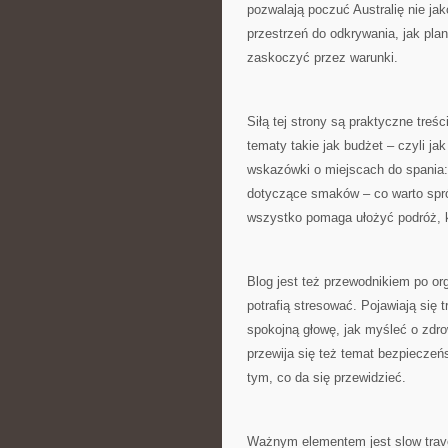
pozwalają poczuć Australię nie jak
przestrzeń do odkrywania, jak plan
zaskoczyć przez warunki.
Siłą tej strony są praktyczne treś
tematy takie jak budżet – czyli ja
wskazówki o miejscach do spania:
dotyczące smaków – co warto sprób
wszystko pomaga ułożyć podróż, kt
Blog jest też przewodnikiem po or
potrafią stresować. Pojawiają się 
spokojną głowę, jak myśleć o zdro
przewija się też temat bezpieczeń
tym, co da się przewidzieć.
Ważnym elementem jest slow travel.