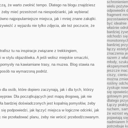
schronienie
uczą, że warto zwolnić tempo. Dlatego na blogu znajdziesz
wielu pożyt
odpowiedni do
, żeby mieć przestrzeń na niespodzianki, jak wybierać
fragment mni
wno najpopularniejsze miejsca, jak i mniej znane zakątki.
pozostawieni
być idealnie
zywieźć z wyjazdu nie tylko zdjęcia, ale też poczucie, że
właśnie odro
bardziej żyw
odchodzi się
monotonnych
bardziej prz
łączy estety
rafisz tu na inspiracje związane z trekkingiem,
znaczenia je
w stylu objazdówka. A jeśli wolisz miejskie smaczki,
razem z właś
młody, szuka
: pomysły na kawiarniane trasy, na muzea. Blog stawia na
eksperymentó
jeszcze inac
sposób na wymarzoną podróż.
ciszy, cieniu
można zmien
rośliny odch
zyskuje nowe
dla osób, które dopiero zaczynają, jak i dla tych, którzy
się opowieśc
gotowym pro
wypraw. Dla początkujących jest mapą drogową, jak nie
dlatego prz
Dla bardziej doświadczonych jest kopalnią pomysłów, żeby
Łączy prakt
ruchem, sam
się podpowiedzi, jak łączyć miejsca w logiczne odcinki, jak
że wzrost w
ak nie przeładować planu, żeby nie wrócić przebodźcowanym.
pojawiają si
nadmiarem ha
potrzebuje k