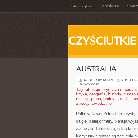
Archiwum
Ja ma
Strona główna
CZYŚCIUTKIE
AUSTRALIA
POSTED BY ADMIN
POSTED ON
WYŁĄCZONA
Tagi:
atrakcje turystyczne
,
badani
fizyka
,
geografia
,
historia
,
humani
noclegi
,
praca
,
praktyki
,
staż
,
tech
zawody
,
zwiedzanie
Polka w Nowej Zelandii to turysty
długiej białej chmury, planują wyja
zachwytu. To miejsce, gdzie konkr
klasyczny sightseeing zamienia s