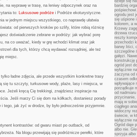
dzieje się n
ugie, na wyprawę w trasę, na leniwy odpoczynek oraz na
bardziej org
pośpiechowi
zytania to:
Luksusowe podróże
i Podróże ekoturystyczne.
ogrodu jest 
się uśpione 
ania w jednym miejscu wszystkiego, co naprawdę ułatwia
kolorem, a w
świata: od pierwszych kroków po szlify, które robią różnicę
Krzewy zagęs
drzewa rzucaj
ajesz doświadczenie zebrane w podróży: jak wybrać porę
reszty kompo
u, na co uważać, kiedy w grę wchodzi klimat oraz jak
przechodzi k
barwy liści,
estrzeń dla tych, którzy chcą wydawać rozsądniej, ale też
szczególne ś
gałęzi. Nawe
ię miejsc.
konstrukcję 
ogród jest d
wyłącznie n
zaczyna od m
e tylko ładne zdjęcia, ale przede wszystkim konkretne trasy
czasem odkr
wpływające 
 się tu szczyty, turkusowe wody, plaże, lasy i miejsca, w
porządkuje m
ce. Jeżeli kręcą Cię trekkingi, znajdziesz inspiracje na
od nadmiaru 
przycinanie,
jścia. Jeśli marzy Ci się dom na kółkach, dostaniesz porady
mają w sobi
 i tego, jak żyć w drodze, by było jednocześnie przyjemnie.
ciągłego ana
widoczny rez
świecie, w k
wyłącznie na
Ogród daje p
ontynent kontrastów: od gwaru miast po outback, od
albo nie. Gl
brzeża. Na blogu przewijają się podróżnicze perełki, które
sprzyja albo