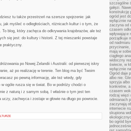
szczególne ś
gałęzi. Nawe
konstrukcję 
ogród jest d
jdziesz tu także przestrzeń na szersze spojrzenie: jak
wyłącznie n
, jak myśleć o odległościach, różnicach kultur i o tym, że
zaczyna od m
czasem odkr
. To blog, który zachęca do odkrywania krajobrazów, ale też
wpływające 
 się jest: do kultury i historii. Z tej mieszanki powstaje
porządkuje m
od nadmiaru 
ie praktyczny.
przycinanie,
mają w sobi
ciągłego ana
widoczny rez
óżowania po Nowej Zelandii i Australii: od pierwszej iskry
świecie, w k
wyłącznie na
anie, aż po realizację w terenie. Ten blog ma być Twoim
Ogród daje p
racasz po pewną informację, ale też wtedy, gdy
albo nie. Gl
sprzyja albo
 w ogóle rusza się w świat. Bo w podróży chodzi o
konkretne, a
czasem wokó
nie z naturą i z samym sobą. I właśnie o tym jest ten
rodzaj więzi
a uczy, zachwyca i zostaje w głowie na długo po powrocie.
odmianach p
zaczynają o
internecie ro
skupiona wok
LTURZE
ekologicznyc
bo ogród byw
jednocześnie
raz samodzie