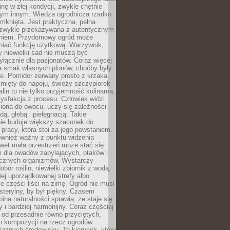
inę w złej kondycji, zwykle chętnie
tym innym. Wiedza ogrodnicza rzadko
mknięta. Jest praktyczna, pełna
i zwykle przekazywana z autentycznym
niem. Przydomowy ogród może
niać funkcję użytkową. Warzywnik,
y niewielki sad nie muszą być
łącznie dla pasjonatów. Coraz więcej
a smak własnych plonów, choćby były
ie. Pomidor zerwany prosto z krzaka,
w mięty do napoju, świeży szczypiorek
lin to nie tylko przyjemność kulinarna,
tysfakcja z procesu. Człowiek widzi
iona do owocu, uczy się zależności
ą, glebą i pielęgnacją. Takie
ie buduje większy szacunek do
o pracy, która stoi za jego powstaniem.
ównież ważny z punktu widzenia
wet mała przestrzeń może stać się
m dla owadów zapylających, ptaków i
ecznych organizmów. Wystarczy
bór roślin, niewielki zbiornik z wodą,
ej uporządkowanej strefy albo
e części liści na zimę. Ogród nie musi
 sterylny, by był piękny. Czasem
bina naturalności sprawia, że staje się
y i bardziej harmonijny. Coraz częściej
 od przesadnie równo przyciętych,
 kompozycji na rzecz ogrodów
yjaznych środowisku. To kierunek, który