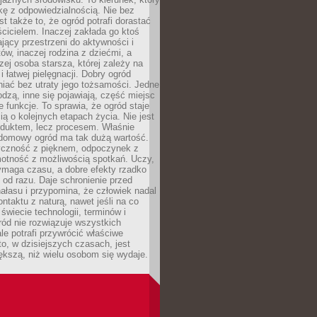
kę z odpowiedzialnością. Nie bez
st także to, że ogród potrafi dorastać
cicielem. Inaczej zakłada go ktoś
jący przestrzeni do aktywności i
w, inaczej rodzina z dziećmi, a
zej osoba starsza, której zależy na
 i łatwej pielęgnacji. Dobry ogród
iać bez utraty jego tożsamości. Jedne
odzą, inne się pojawiają, część miejsc
 funkcje. To sprawia, że ogród staje
ią o kolejnych etapach życia. Nie jest
duktem, lecz procesem. Właśnie
ydomowy ogród ma tak dużą wartość.
yczność z pięknem, odpoczynek z
otność z możliwością spotkań. Uczy,
ymaga czasu, a dobre efekty rzadko
ę od razu. Daje schronienie przed
łasu i przypomina, że człowiek nadal
ontaktu z naturą, nawet jeśli na co
 świecie technologii, terminów i
ód nie rozwiązuje wszystkich
le potrafi przywrócić właściwe
 to, w dzisiejszych czasach, jest
ększą, niż wielu osobom się wydaje.