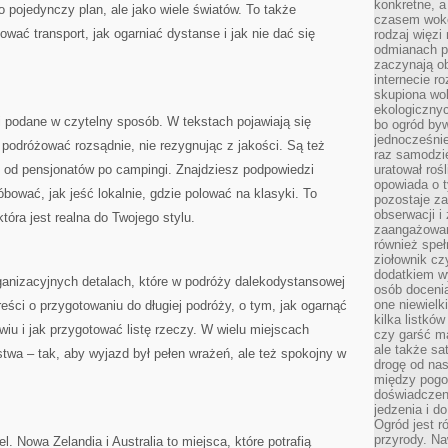
konkretne, a
o pojedynczy plan, ale jako wiele światów. To także
czasem wokó
ować transport, jak ogarniać dystanse i jak nie dać się
rodzaj więzi
odmianach p
zaczynają o
internecie ro
skupiona wok
ekologicznyc
ci podane w czytelny sposób. W tekstach pojawiają się
bo ogród byw
jednocześnie
k podróżować rozsądnie, nie rezygnując z jakości. Są też
raz samodzie
 od pensjonatów po campingi. Znajdziesz podpowiedzi
uratował rośl
opowiada o 
ować, jak jeść lokalnie, gdzie polować na klasyki. To
pozostaje za
obserwacji 
óra jest realna do Twojego stylu.
zaangażowa
również speł
ziołownik cz
dodatkiem wy
ganizacyjnych detalach, które w podróży dalekodystansowej
osób doceni
one niewielk
treści o przygotowaniu do długiej podróży, o tym, jak ogarnąć
kilka listkó
wiu i jak przygotować listę rzeczy. W wielu miejscach
czy garść ma
ale także sa
stwa – tak, aby wyjazd był pełen wrażeń, ale też spokojny w
drogę od nas
między pogod
doświadczen
jedzenia i d
Ogród jest r
przyrody. Na
 Nowa Zelandia i Australia to miejsca, które potrafią