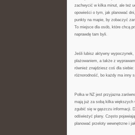
zachwycić w kilka minut, ale też 
opowieści o tym, jak planować dni
punkty na mapie, by zobaczyć zaró
To miejsce dla osób, które chcą pr
naprawdę tam byli.
Jeśli lubisz aktywny wypoczynek, t
plażowaniem, a także z wyprawami 
również znajdziesz coś dla siebie
różnorodność, bo każdy ma inny 
Polka w NZ jest przyjazna zarówno 
mają już za sobą kilka większych 
zgubić się w gąszczu informacji. 
odświeżyć plany. Często pojawiają 
planować przeloty wewnętrzne i j