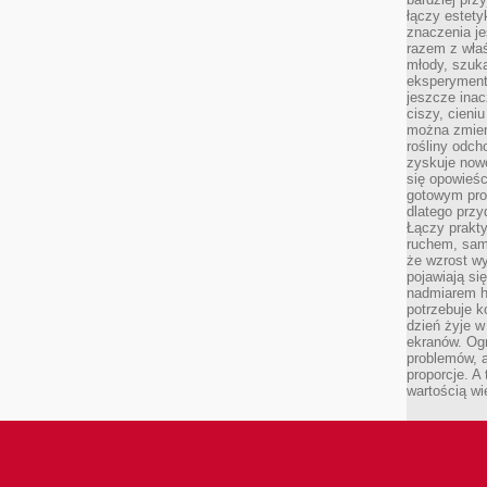
łączy estety
znaczenia je
razem z właś
młody, szuka
eksperymentó
jeszcze inac
ciszy, cieniu
można zmien
rośliny odch
zyskuje nowe
się opowieśc
gotowym pro
dlatego prz
Łączy prakt
ruchem, sam
że wzrost w
pojawiają si
nadmiarem ha
potrzebuje k
dzień żyje w
ekranów. Ogr
problemów, a
proporcje. A
wartością wi