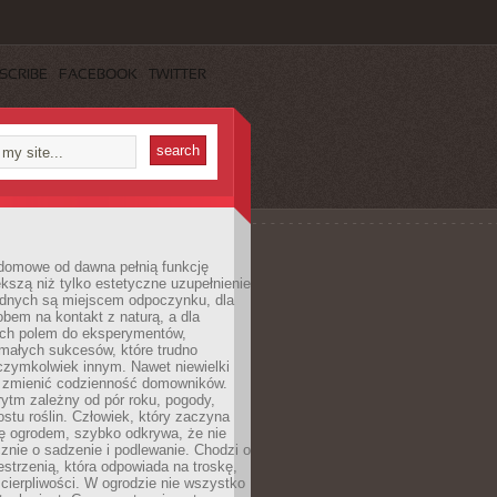
SCRIBE
FACEBOOK
TWITTER
domowe od dawna pełnią funkcję
kszą niż tylko estetyczne uzupełnienie
ednych są miejscem odpoczynku, dla
bem na kontakt z naturą, a dla
ych polem do eksperymentów,
 małych sukcesów, które trudno
czymkolwiek innym. Nawet niewielki
fi zmienić codzienność domowników.
ytm zależny od pór roku, pogody,
rostu roślin. Człowiek, który zaczyna
ę ogrodem, szybko odkrywa, że nie
znie o sadzenie i podlewanie. Chodzi o
zestrzenią, która odpowiada na troskę,
 cierpliwości. W ogrodzie nie wszystko