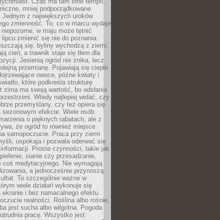
atychmiast. Czas ma tam inne tempo,
aniczne, mniej podporządkowane
. Jednym z największych uroków
jego zmienność. To, co w marcu wydaje
i niepozorne, w maju może tętnić
 lipcu zmienić się nie do poznania.
zczają się, byliny wychodzą z ziemi,
ą cień, a trawnik staje się tłem dla
zycji. Jesienią ogród nie znika, lecz
olejną przemianę. Pojawiają się ciepłe
 dojrzewające owoce, późne kwiaty i
wiatło, które podkreśla strukturę
t zima ma swoją wartość, bo odsłania
przestrzeni. Wtedy najlepiej widać, czy
obrze przemyślany, czy też opiera się
a sezonowym efekcie. Wiele osób
arzenia o pięknych rabatach, ale z
ywa, że ogród to również miejsce
na samopoczucie. Praca przy ziemi
yśli, uspokaja i pozwala oderwać się
informacji. Proste czynności, takie jak
 pielenie, sianie czy przesadzanie,
e coś medytacyjnego. Nie wymagają
lizowania, a jednocześnie przynoszą
ultat. To szczególnie ważne w
tórym wiele działań wykonuje się
 ekranie i bez namacalnego efektu.
oczucie realności. Roślina albo rośnie,
eba jest sucha albo wilgotna. Pogoda
 utrudnia pracę. Wszystko jest