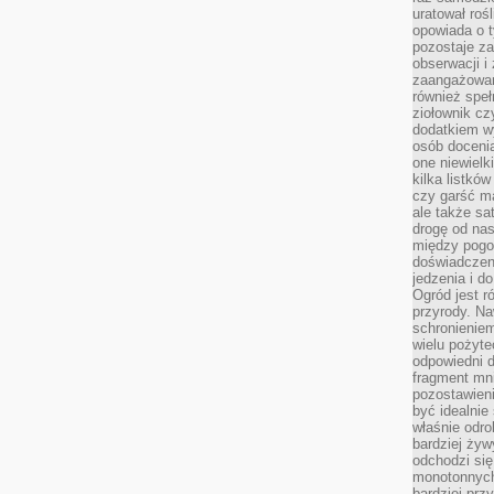
uratował rośl
opowiada o 
pozostaje za
obserwacji 
zaangażowa
również speł
ziołownik cz
dodatkiem wy
osób doceni
one niewielk
kilka listkó
czy garść ma
ale także sa
drogę od nas
między pogod
doświadczen
jedzenia i d
Ogród jest r
przyrody. Na
schronienie
wielu pożyt
odpowiedni do
fragment mni
pozostawieni
być idealnie
właśnie odro
bardziej żyw
odchodzi się
monotonnych
bardziej prz