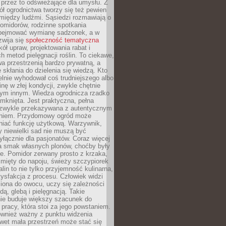
 przez to odświeżające dla umysłu. Z
ł ogrodnictwa tworzy się też pewien
 między ludźmi. Sąsiedzi rozmawiają o
omidorów, rodzinne spotkania
bejmować wymianę sadzonek, a w
zwija się
społeczność tematyczna
ół upraw, projektowania rabat i
h metod pielęgnacji roślin. To ciekawe,
a przestrzenią bardzo prywatną, a
 skłania do dzielenia się wiedzą. Kto
lnie wyhodował coś trudniejszego albo
inę w złej kondycji, zwykle chętnie
tym innym. Wiedza ogrodnicza rzadko
mknięta. Jest praktyczna, pełna
i zwykle przekazywana z autentycznym
niem. Przydomowy ogród może
niać funkcję użytkową. Warzywnik,
y niewielki sad nie muszą być
łącznie dla pasjonatów. Coraz więcej
a smak własnych plonów, choćby były
ie. Pomidor zerwany prosto z krzaka,
w mięty do napoju, świeży szczypiorek
lin to nie tylko przyjemność kulinarna,
tysfakcja z procesu. Człowiek widzi
iona do owocu, uczy się zależności
ą, glebą i pielęgnacją. Takie
ie buduje większy szacunek do
o pracy, która stoi za jego powstaniem.
ównież ważny z punktu widzenia
wet mała przestrzeń może stać się