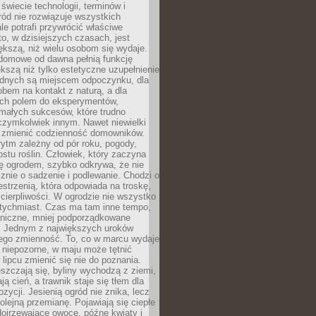
 świecie technologii, terminów i
ód nie rozwiązuje wszystkich
le potrafi przywrócić właściwe
 to, w dzisiejszych czasach, jest
ększą, niż wielu osobom się wydaje.
domowe od dawna pełnią funkcję
kszą niż tylko estetyczne uzupełnienie
ednych są miejscem odpoczynku, dla
bem na kontakt z naturą, a dla
ych polem do eksperymentów,
 małych sukcesów, które trudno
czymkolwiek innym. Nawet niewielki
fi zmienić codzienność domowników.
ytm zależny od pór roku, pogody,
rostu roślin. Człowiek, który zaczyna
ę ogrodem, szybko odkrywa, że nie
znie o sadzenie i podlewanie. Chodzi o
zestrzenią, która odpowiada na troskę,
 cierpliwości. W ogrodzie nie wszystko
atychmiast. Czas ma tam inne tempo,
aniczne, mniej podporządkowane
. Jednym z największych uroków
jego zmienność. To, co w marcu wydaje
i niepozorne, w maju może tętnić
 lipcu zmienić się nie do poznania.
zczają się, byliny wychodzą z ziemi,
ą cień, a trawnik staje się tłem dla
zycji. Jesienią ogród nie znika, lecz
olejną przemianę. Pojawiają się ciepłe
 dojrzewające owoce, późne kwiaty i