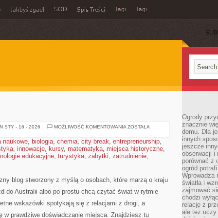
m
SOD
Tagi
Tagi
Jakbyś zgadł
Spis Treści
SUB
Ogrody przy
znacznie wię
AUSTRALIA
 STY - 16 - 2026
MOŻLIWOŚĆ KOMENTOWANIA
ZOSTAŁA
domu. Dla j
innych sposo
a naukowe
,
biologia
,
chemia
,
city break
,
entrepreneurship
,
jeszcze inn
styka
,
innowacje
,
kursy
,
matematyka
,
miejsca historyczne
,
obserwacji i
nologie edukacyjne
,
turystyka
,
zabytki
,
zatrudnienie
,
porównać z 
ogród potra
Wprowadza r
czny blog stworzony z myślą o osobach, które marzą o kraju
światła i wz
zajmować si
zd do Australii albo po prostu chcą czytać świat w rytmie
chodzi wyłąc
etne wskazówki spotykają się z relacjami z drogi, a
relację z pr
ale też uczy
ię w prawdziwe doświadczanie miejsca. Znajdziesz tu