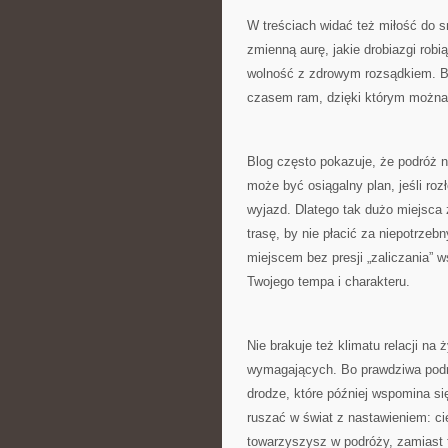
W treściach widać też miłość do s
zmienną aurę, jakie drobiazgi robi
wolność z zdrowym rozsądkiem. Bo
czasem ram, dzięki którym można
Blog często pokazuje, że podróż n
może być osiągalny plan, jeśli rozł
wyjazd. Dlatego tak dużo miejsca 
trasę, by nie płacić za niepotrzeb
miejscem bez presji „zaliczania” 
Twojego tempa i charakteru.
Nie brakuje też klimatu relacji n
wymagających. Bo prawdziwa podróż
drodze, które później wspomina się
ruszać w świat z nastawieniem: c
towarzyszysz w podróży, zamiast t