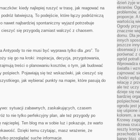
dzień żyje w
ekranów. Ogr
maczków: kiedy najlepiej ruszyć w trasę, jak reagować na
problemów, a
ą podróż łatwiejszą. To podejście, które łączy podróżniczą
proporcje. A
wartością wi
 nawet najbardziej spontaniczny wyjazd potrzebuje
Ogrody przy
 cieszyć się przygodą zamiast walczyć z chaosem.
znacznie wię
domu. Dla j
innych sposo
jeszcze inn
obserwacji i
a Antypody to nie musi być wyprawa tylko dla „pro”. To
porównać z 
oży się go na kroki: inspiracja, decyzja, przygotowania,
ogród potra
Wprowadza r
zajmują treści o planowaniu kosztów, o tym, jak budować
światła i wz
ny pośpiech. Pojawiają się też wskazówki, jak cieszyć się
zajmować si
chodzi wyłąc
wszystkiego, jak wybierać punkty na mapie, które pasują do
relację z pr
ale też uczy
dzieje się n
bardziej org
pośpiechowi
ogrodu jest 
a żywo: sytuacji zabawnych, zaskakujących, czasem
się uśpione 
kolorem, a w
 to nie tylko perfekcyjny plan, ale też przygody po
Krzewy zagęs
 najcieplej. Ten blog ma w sobie luz i pokazuje, że warto
drzewa rzucaj
reszty kompo
iekawość. Dzięki temu czytając, masz wrażenie, że
przechodzi k
ylko przeglądać suche informacje.
barwy liści,