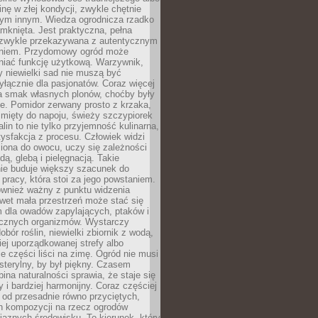
inę w złej kondycji, zwykle chętnie
tym innym. Wiedza ogrodnicza rzadko
mknięta. Jest praktyczna, pełna
i zwykle przekazywana z autentycznym
niem. Przydomowy ogród może
niać funkcję użytkową. Warzywnik,
y niewielki sad nie muszą być
łącznie dla pasjonatów. Coraz więcej
a smak własnych plonów, choćby były
ie. Pomidor zerwany prosto z krzaka,
w mięty do napoju, świeży szczypiorek
lin to nie tylko przyjemność kulinarna,
tysfakcja z procesu. Człowiek widzi
iona do owocu, uczy się zależności
ą, glebą i pielęgnacją. Takie
ie buduje większy szacunek do
o pracy, która stoi za jego powstaniem.
ównież ważny z punktu widzenia
wet mała przestrzeń może stać się
m dla owadów zapylających, ptaków i
ecznych organizmów. Wystarczy
bór roślin, niewielki zbiornik z wodą,
ej uporządkowanej strefy albo
e części liści na zimę. Ogród nie musi
 sterylny, by był piękny. Czasem
bina naturalności sprawia, że staje się
y i bardziej harmonijny. Coraz częściej
 od przesadnie równo przyciętych,
 kompozycji na rzecz ogrodów
yjaznych środowisku. To kierunek, który