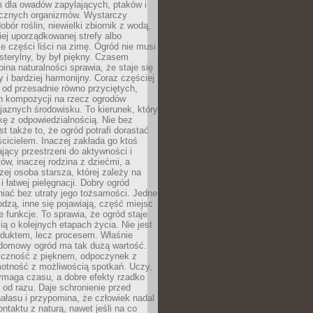
m dla owadów zapylających, ptaków i
ecznych organizmów. Wystarczy
bór roślin, niewielki zbiornik z wodą,
ej uporządkowanej strefy albo
e części liści na zimę. Ogród nie musi
 sterylny, by był piękny. Czasem
bina naturalności sprawia, że staje się
y i bardziej harmonijny. Coraz częściej
 od przesadnie równo przyciętych,
 kompozycji na rzecz ogrodów
yjaznych środowisku. To kierunek, który
kę z odpowiedzialnością. Nie bez
st także to, że ogród potrafi dorastać
cicielem. Inaczej zakłada go ktoś
jący przestrzeni do aktywności i
w, inaczej rodzina z dziećmi, a
zej osoba starsza, której zależy na
 i łatwej pielęgnacji. Dobry ogród
iać bez utraty jego tożsamości. Jedne
odzą, inne się pojawiają, część miejsc
 funkcje. To sprawia, że ogród staje
ią o kolejnych etapach życia. Nie jest
duktem, lecz procesem. Właśnie
ydomowy ogród ma tak dużą wartość.
yczność z pięknem, odpoczynek z
otność z możliwością spotkań. Uczy,
ymaga czasu, a dobre efekty rzadko
ę od razu. Daje schronienie przed
łasu i przypomina, że człowiek nadal
ontaktu z naturą, nawet jeśli na co