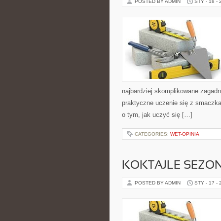
POSTED BY ADMIN
STY - 18 -
najbardziej skomplikowane zagadni
praktyczne uczenie się z smaczkam
o tym, jak uczyć się […]
CATEGORIES:
WET-OPINIA
KOKTAJLE SEZO
POSTED BY ADMIN
STY - 17 -