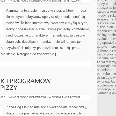
MODA
 2026
MOŻLIWOŚĆ KOMENTOWANIA
ZOSTAŁA WYŁĄCZONA
DAMSKA
łączy estety
znaczenia je
Mammamia to ciepłe miejsce w sieci, w którym moda
razem z właś
młody, szuka
dla młodych odkrywców spotyka się z codziennością
eksperymentó
rodziców. To blog internetowy tworzony z myślą o tych,
jeszcze inac
ciszy, cieniu
którzy chcą ubierać siebie i swoje pociechy komfortowo,
można zmien
rośliny odch
a jednocześnie z charakterem. Znajdziesz tu treści o
zyskuje nowe
ubraniach, dodatkach i trendach, ale też o tym, jak
się opowieśc
gotowym pro
 rzeczywistości: między przedszkolem, szkołą, pracą,
dlatego prz
 dla siebie. Kategorie do zobaczenia […]
Łączy prakt
ruchem, sam
że wzrost w
pojawiają si
nadmiarem ha
potrzebuje k
dzień żyje w
EK I PROGRAMÓW
ekranów. Ogr
problemów, a
PIZZY
proporcje. A
wartością wi
RECENZJE
 2026
MOŻLIWOŚĆ KOMENTOWANIA
ZOSTAŁA WYŁĄCZONA
KSIĄŻEK
I
PROGRAMÓW
Pizza Dog Field to miejsce stworzone dla fanów pizzy,
KULINARNYCH
O
którzy chcą poznawać wszystko, co wiąże się z tym
PIZZY