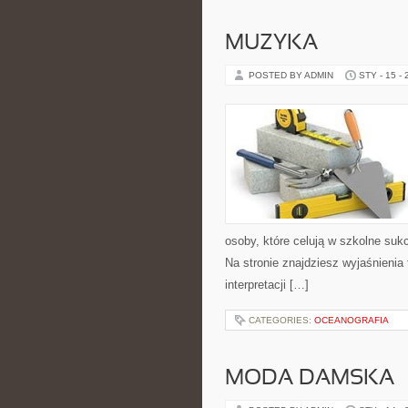
MUZYKA
POSTED BY ADMIN
STY - 15 -
osoby, które celują w szkolne sukc
Na stronie znajdziesz wyjaśnienia 
interpretacji […]
CATEGORIES:
OCEANOGRAFIA
MODA DAMSKA