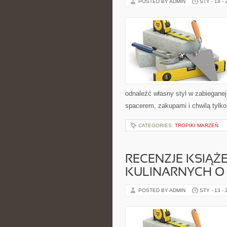
POSTED BY ADMIN
STY - 14 -
odnaleźć własny styl w zabieganej
spacerem, zakupami i chwilą tylko
CATEGORIES:
TROPIKI MARZEŃ
RECENZJE KSIĄŻ
KULINARNYCH O 
POSTED BY ADMIN
STY - 13 -