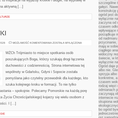
tu inspiracje na wyjazdy krótkie i długie, na wyprawę w
szczególne ś
 na aktywną […]
gałęzi. Nawe
konstrukcję 
ogród jest d
LTURZE
wyłącznie n
zaczyna od m
czasem odkr
wpływające 
KI
porządkuje m
od nadmiaru 
przycinanie,
HISTORIA
 2026
MOŻLIWOŚĆ KOMENTOWANIA
ZOSTAŁA WYŁĄCZONA
I
mają w sobi
ZABYTKI
ciągłego ana
WŻCh Trójmiasto to miejsce spotkania osób
widoczny rez
świecie, w k
poszukujących Boga, którzy szukają drogi łączenia
wyłącznie na
duchowości z codziennością. Strona internetowa tej
Ogród daje p
albo nie. Gl
wspólnoty w Gdańsku, Gdyni i Sopocie została
sprzyja albo
konkretne, a
pomyślana jako czytelny przewodnik dla każdego, kto
czasem wokó
szuka kolejnego kroku w formacji. To nie tylko
rodzaj więzi
odmianach p
zrastania – spokojnie. Polecamy Pomorskie na każdą porę
zaczynają o
a Życia Chrześcijańskiego) kojarzy się wielu osobom z
internecie ro
skupiona wok
ości. I […]
ekologicznyc
bo ogród byw
jednocześnie
EGIE
raz samodzie