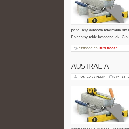
po to, aby domowe mieszanie smak
Polecamy takie kategorie jak: Gin 
CATEGORIES:
IRISHROOTS
AUSTRALIA
POSTED BY ADMIN
STY - 16 -