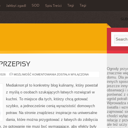
m
SOD
Tagi
Tagi
Jakbyś zgadł
Spis Treści
SUB
PRZEPISY
Ogrody przy
znacznie wię
BEZGLUTENOWE
 2026
MOŻLIWOŚĆ KOMENTOWANIA
ZOSTAŁA WYŁĄCZONA
domu. Dla j
PRZEPISY
innych sposo
Mediaknorr.pl to konkretny blog kulinarny, który powstał
jeszcze inn
obserwacji i
z myślą o osobach szukających łatwych rozwiązań w
porównać z 
ogród potra
kuchni. To miejsce dla tych, którzy chcą gotować
Wprowadza r
szybko, a jednocześnie cenią wyrazistość domowych
światła i wz
zajmować si
potraw. Na stronie znajdziesz inspiracje na uniwersalne
chodzi wyłąc
dania, które można przygotować z łatwych do zdobycia
relację z pr
ale też uczy
e, że gotowanie nie musi być wymagające, aby efekty były