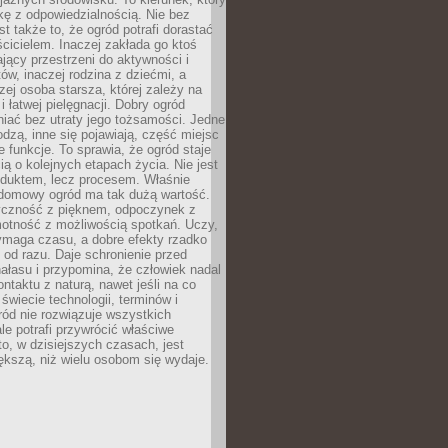
kę z odpowiedzialnością. Nie bez
st także to, że ogród potrafi dorastać
cicielem. Inaczej zakłada go ktoś
jący przestrzeni do aktywności i
w, inaczej rodzina z dziećmi, a
zej osoba starsza, której zależy na
 i łatwej pielęgnacji. Dobry ogród
iać bez utraty jego tożsamości. Jedne
odzą, inne się pojawiają, część miejsc
 funkcje. To sprawia, że ogród staje
ią o kolejnych etapach życia. Nie jest
duktem, lecz procesem. Właśnie
ydomowy ogród ma tak dużą wartość.
yczność z pięknem, odpoczynek z
otność z możliwością spotkań. Uczy,
ymaga czasu, a dobre efekty rzadko
ę od razu. Daje schronienie przed
łasu i przypomina, że człowiek nadal
ontaktu z naturą, nawet jeśli na co
 świecie technologii, terminów i
ód nie rozwiązuje wszystkich
le potrafi przywrócić właściwe
 to, w dzisiejszych czasach, jest
ększą, niż wielu osobom się wydaje.