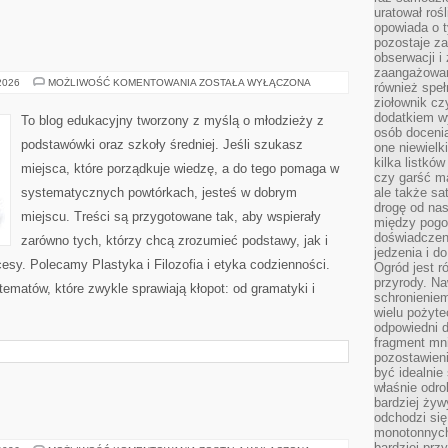
uratował rośl
opowiada o 
pozostaje za
obserwacji 
zaangażowa
MUZYKA
 2026
MOŻLIWOŚĆ KOMENTOWANIA
ZOSTAŁA WYŁĄCZONA
również speł
ziołownik cz
dodatkiem wy
To blog edukacyjny tworzony z myślą o młodzieży z
osób doceni
podstawówki oraz szkoły średniej. Jeśli szukasz
one niewielk
kilka listkó
miejsca, które porządkuje wiedzę, a do tego pomaga w
czy garść ma
systematycznych powtórkach, jesteś w dobrym
ale także sa
drogę od nas
miejscu. Treści są przygotowane tak, aby wspierały
między pogod
doświadczen
zarówno tych, którzy chcą zrozumieć podstawy, jak i
jedzenia i d
esy. Polecamy Plastyka i Filozofia i etyka codzienności.
Ogród jest r
przyrody. Na
tematów, które zwykle sprawiają kłopot: od gramatyki i
schronienie
wielu pożyt
odpowiedni do
fragment mni
pozostawieni
być idealnie
właśnie odro
bardziej żyw
odchodzi się
monotonnych
bardziej prz