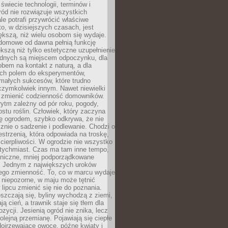
 świecie technologii, terminów i
ód nie rozwiązuje wszystkich
le potrafi przywrócić właściwe
 to, w dzisiejszych czasach, jest
ększą, niż wielu osobom się wydaje.
domowe od dawna pełnią funkcję
kszą niż tylko estetyczne uzupełnienie
ednych są miejscem odpoczynku, dla
bem na kontakt z naturą, a dla
ych polem do eksperymentów,
 małych sukcesów, które trudno
czymkolwiek innym. Nawet niewielki
fi zmienić codzienność domowników.
ytm zależny od pór roku, pogody,
rostu roślin. Człowiek, który zaczyna
ę ogrodem, szybko odkrywa, że nie
znie o sadzenie i podlewanie. Chodzi o
zestrzenią, która odpowiada na troskę,
 cierpliwości. W ogrodzie nie wszystko
atychmiast. Czas ma tam inne tempo,
aniczne, mniej podporządkowane
. Jednym z największych uroków
jego zmienność. To, co w marcu wydaje
i niepozorne, w maju może tętnić
 lipcu zmienić się nie do poznania.
zczają się, byliny wychodzą z ziemi,
ą cień, a trawnik staje się tłem dla
zycji. Jesienią ogród nie znika, lecz
olejną przemianę. Pojawiają się ciepłe
 dojrzewające owoce, późne kwiaty i