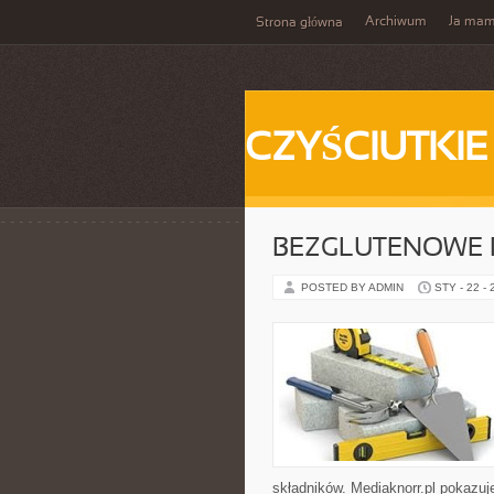
Archiwum
Ja ma
Strona główna
CZYŚCIUTKIE
BEZGLUTENOWE 
POSTED BY ADMIN
STY - 22 -
składników. Mediaknorr.pl pokazuj