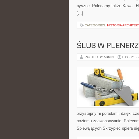
pyszne. Polecamy także Kawa i Her
[…]
CATEGORIES:
HISTORIA ARCHITEK
ŚLUB W PLENERZ
POSTED BY ADMIN
STY - 21 -
przystępnymi poradami, dzięki cz
poziomu zaawansowania. Polecamy 
Śpiewających Skrzypiec opiera si