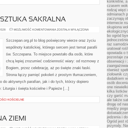
konkretne, a
czasem wokó
rodzaj więzi
odmianach p
zaczynają o
I SZTUKA SAKRALNA
internecie ro
skupiona wok
IKONY,
 2026
MOŻLIWOŚĆ KOMENTOWANIA
ZOSTAŁA WYŁĄCZONA
ekologicznyc
OBRAZY
bo ogród byw
I
SZTUKA
jednocześnie
Szczepan.org.pl to blog poświęcony wierze oraz życiu
SAKRALNA
raz samodzie
wspólnoty katolickiej, którego sercem jest temat parafii
uratował rośl
opowiada o 
św. Szczepana. To miejsce powstało dla osób, które
pozostaje za
chcą lepiej zrozumieć codzienność wiary: od rozmowy z
obserwacji 
zaangażowa
Bogiem, przez celebrację, aż po święte znaki łaski.
również speł
ziołownik cz
Strona łączy pamięć pokoleń z prostym tłumaczeniem,
dodatkiem wy
o do aktywnych parafian, jak i do tych, którzy dopiero
osób doceni
one niewielk
 Liturgia i święta kościelne i Papieże […]
kilka listkó
czy garść ma
ale także sa
TOŚCI KOŚCIELNE
drogę od nas
między pogod
doświadczen
jedzenia i d
NA ZIEMI
Ogród jest r
przyrody. Na