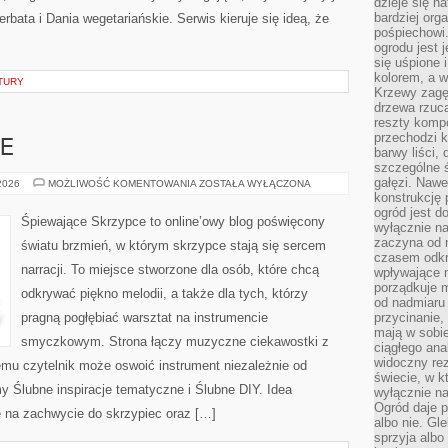
dzieje się n
bardziej org
bata i Dania wegetariańskie. Serwis kieruje się ideą, że
pośpiechowi
ogrodu jest 
się uśpione 
kolorem, a w
TURY
Krzewy zagęs
drzewa rzucaj
reszty kompo
przechodzi k
E
barwy liści,
szczególne ś
gałęzi. Nawe
ŚLUB
 2026
MOŻLIWOŚĆ KOMENTOWANIA
ZOSTAŁA WYŁĄCZONA
W
konstrukcję 
PLENERZE
ogród jest d
Śpiewające Skrzypce to online’owy blog poświęcony
wyłącznie n
zaczyna od m
światu brzmień, w którym skrzypce stają się sercem
czasem odkr
narracji. To miejsce stworzone dla osób, które chcą
wpływające 
porządkuje m
odkrywać piękno melodii, a także dla tych, którzy
od nadmiaru 
pragną pogłębiać warsztat na instrumencie
przycinanie,
mają w sobi
smyczkowym. Strona łączy muzyczne ciekawostki z
ciągłego ana
widoczny rez
emu czytelnik może oswoić instrument niezależnie od
świecie, w k
Ślubne inspiracje tematyczne i Ślubne DIY. Idea
wyłącznie na
Ogród daje p
ę na zachwycie do skrzypiec oraz […]
albo nie. Gl
sprzyja albo