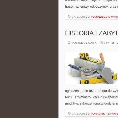
doświadczanie miejsca. Znajdziesz 
trasę, na leniwy odpoczynek oraz
CATEGORIES:
TECHNOLOGIE W KU
HISTORIA I ZABYT
POSTED BY ADMIN
STY - 15 -
ogłoszenia, ale też zachęta do w
roku i Trójmiasto. WŻCh (Wspólnot
modlitwą zakorzenioną w codzienn
CATEGORIES:
PORADNIKI I STRAT