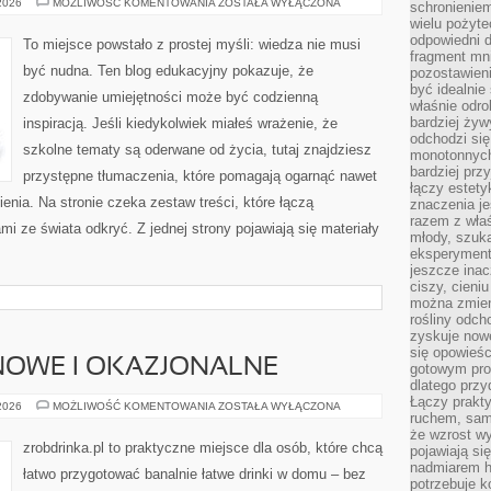
HISTORIA
 2026
MOŻLIWOŚĆ KOMENTOWANIA
ZOSTAŁA WYŁĄCZONA
schronienie
ŻYCIA
wielu pożyt
NA
ZIEMI
odpowiedni do
To miejsce powstało z prostej myśli: wiedza nie musi
fragment mni
być nudna. Ten blog edukacyjny pokazuje, że
pozostawieni
być idealnie
zdobywanie umiejętności może być codzienną
właśnie odro
bardziej żyw
inspiracją. Jeśli kiedykolwiek miałeś wrażenie, że
odchodzi się
szkolne tematy są oderwane od życia, tutaj znajdziesz
monotonnych
bardziej prz
przystępne tłumaczenia, które pomagają ogarnąć nawet
łączy estety
enia. Na stronie czeka zestaw treści, które łączą
znaczenia je
razem z właś
i ze świata odkryć. Z jednej strony pojawiają się materiały
młody, szuka
eksperymentó
jeszcze inac
ciszy, cieniu
można zmien
rośliny odch
zyskuje nowe
się opowieśc
NOWE I OKAZJONALNE
gotowym pro
dlatego prz
Łączy prakt
KOKTAJLE
 2026
MOŻLIWOŚĆ KOMENTOWANIA
ZOSTAŁA WYŁĄCZONA
ruchem, sam
SEZONOWE
I
że wzrost w
OKAZJONALNE
zrobdrinka.pl to praktyczne miejsce dla osób, które chcą
pojawiają si
nadmiarem ha
łatwo przygotować banalnie łatwe drinki w domu – bez
potrzebuje k