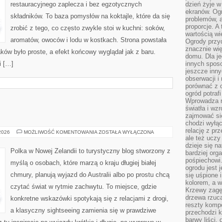
restauracyjnego zaplecza i bez egzotycznych
dzień żyje w
ekranów. Ogr
składników. To baza pomysłów na koktajle, które da się
problemów, a
proporcje. A
zrobić z tego, co często zwykle stoi w kuchni: soków,
wartością wi
aromatów, owoców i lodu w kostkach. Strona powstała
Ogrody przy
znacznie wię
ów było proste, a efekt końcowy wyglądał jak z baru.
domu. Dla j
i […]
innych sposo
jeszcze inn
obserwacji i
porównać z 
ogród potra
Wprowadza r
światła i wz
zajmować si
chodzi wyłąc
relację z pr
AUSTRALIA
 2026
MOŻLIWOŚĆ KOMENTOWANIA
ZOSTAŁA WYŁĄCZONA
ale też uczy
dzieje się n
Polka w Nowej Zelandii to turystyczny blog stworzony z
bardziej org
pośpiechowi
myślą o osobach, które marzą o kraju długiej białej
ogrodu jest 
chmury, planują wyjazd do Australii albo po prostu chcą
się uśpione 
kolorem, a w
czytać świat w rytmie zachwytu. To miejsce, gdzie
Krzewy zagęs
drzewa rzucaj
konkretne wskazówki spotykają się z relacjami z drogi,
reszty kompo
a klasyczny sightseeing zamienia się w prawdziwe
przechodzi k
barwy liści,