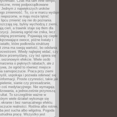
atychmiast. Czas ma tam inne tempo,
aniczne, mniej podporządkowane
. Jednym z największych uroków
jego zmienność. To, co w marcu wydaje
i niepozorne, w maju może tętnić
 lipcu zmienić się nie do poznania.
zczają się, byliny wychodzą z ziemi,
ą cień, a trawnik staje się tłem dla
zycji. Jesienią ogród nie znika, lecz
olejną przemianę. Pojawiają się ciepłe
 dojrzewające owoce, późne kwiaty i
wiatło, które podkreśla strukturę
t zima ma swoją wartość, bo odsłania
przestrzeni. Wtedy najlepiej widać, czy
obrze przemyślany, czy też opiera się
a sezonowym efekcie. Wiele osób
arzenia o pięknych rabatach, ale z
ywa, że ogród to również miejsce
na samopoczucie. Praca przy ziemi
yśli, uspokaja i pozwala oderwać się
informacji. Proste czynności, takie jak
 pielenie, sianie czy przesadzanie,
e coś medytacyjnego. Nie wymagają
lizowania, a jednocześnie przynoszą
ultat. To szczególnie ważne w
tórym wiele działań wykonuje się
 ekranie i bez namacalnego efektu.
oczucie realności. Roślina albo rośnie,
eba jest sucha albo wilgotna. Pogoda
 utrudnia pracę. Wszystko jest