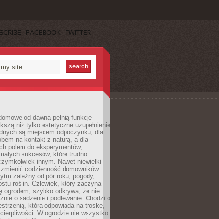
SCRIBE
FACEBOOK
TWITTER
domowe od dawna pełnią funkcję
kszą niż tylko estetyczne uzupełnienie
ednych są miejscem odpoczynku, dla
bem na kontakt z naturą, a dla
ych polem do eksperymentów,
 małych sukcesów, które trudno
czymkolwiek innym. Nawet niewielki
fi zmienić codzienność domowników.
ytm zależny od pór roku, pogody,
rostu roślin. Człowiek, który zaczyna
ę ogrodem, szybko odkrywa, że nie
znie o sadzenie i podlewanie. Chodzi o
zestrzenią, która odpowiada na troskę,
 cierpliwości. W ogrodzie nie wszystko