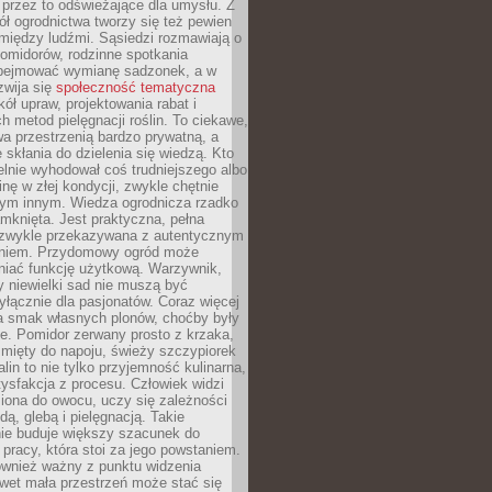
 przez to odświeżające dla umysłu. Z
ł ogrodnictwa tworzy się też pewien
 między ludźmi. Sąsiedzi rozmawiają o
omidorów, rodzinne spotkania
bejmować wymianę sadzonek, a w
zwija się
społeczność tematyczna
ół upraw, projektowania rabat i
h metod pielęgnacji roślin. To ciekawe,
a przestrzenią bardzo prywatną, a
 skłania do dzielenia się wiedzą. Kto
lnie wyhodował coś trudniejszego albo
inę w złej kondycji, zwykle chętnie
tym innym. Wiedza ogrodnicza rzadko
mknięta. Jest praktyczna, pełna
i zwykle przekazywana z autentycznym
niem. Przydomowy ogród może
niać funkcję użytkową. Warzywnik,
y niewielki sad nie muszą być
łącznie dla pasjonatów. Coraz więcej
a smak własnych plonów, choćby były
ie. Pomidor zerwany prosto z krzaka,
w mięty do napoju, świeży szczypiorek
lin to nie tylko przyjemność kulinarna,
tysfakcja z procesu. Człowiek widzi
iona do owocu, uczy się zależności
ą, glebą i pielęgnacją. Takie
ie buduje większy szacunek do
o pracy, która stoi za jego powstaniem.
ównież ważny z punktu widzenia
wet mała przestrzeń może stać się