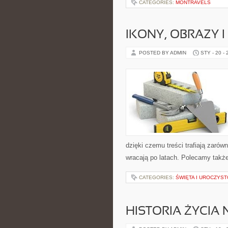
CATEGORIES:
MONTRAVELS
IKONY, OBRAZY 
POSTED BY ADMIN
STY - 20 -
dzięki czemu treści trafiają zarówn
wracają po latach. Polecamy także:
CATEGORIES:
ŚWIĘTA I UROCZYS
HISTORIA ŻYCIA 