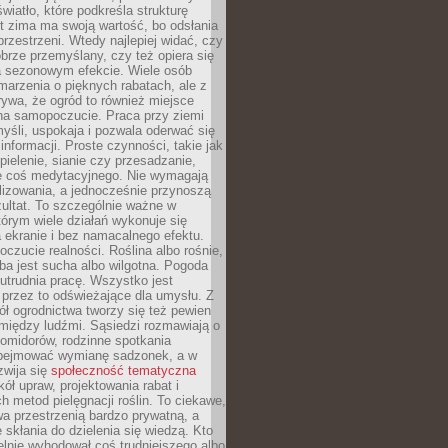
wiatło, które podkreśla strukturę
t zima ma swoją wartość, bo odsłania
przestrzeni. Wtedy najlepiej widać, czy
obrze przemyślany, czy też opiera się
a sezonowym efekcie. Wiele osób
arzenia o pięknych rabatach, ale z
ywa, że ogród to również miejsce
na samopoczucie. Praca przy ziemi
yśli, uspokaja i pozwala oderwać się
informacji. Proste czynności, takie jak
 pielenie, sianie czy przesadzanie,
e coś medytacyjnego. Nie wymagają
lizowania, a jednocześnie przynoszą
ultat. To szczególnie ważne w
tórym wiele działań wykonuje się
 ekranie i bez namacalnego efektu.
oczucie realności. Roślina albo rośnie,
eba jest sucha albo wilgotna. Pogoda
 utrudnia pracę. Wszystko jest
 przez to odświeżające dla umysłu. Z
ł ogrodnictwa tworzy się też pewien
 między ludźmi. Sąsiedzi rozmawiają o
omidorów, rodzinne spotkania
bejmować wymianę sadzonek, a w
zwija się
społeczność tematyczna
ół upraw, projektowania rabat i
h metod pielęgnacji roślin. To ciekawe,
a przestrzenią bardzo prywatną, a
 skłania do dzielenia się wiedzą. Kto
lnie wyhodował coś trudniejszego albo