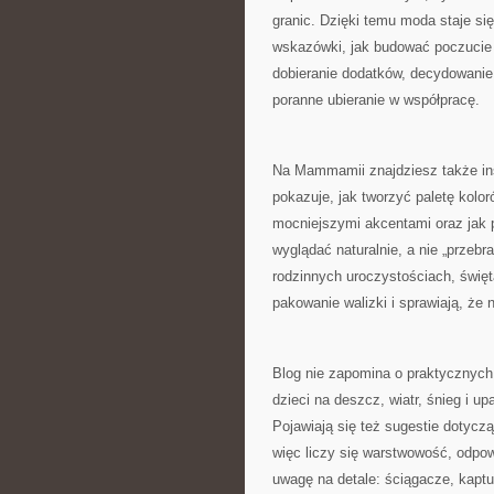
granic. Dzięki temu moda staje się
wskazówki, jak budować poczucie
dobieranie dodatków, decydowanie 
poranne ubieranie w współpracę.
Na Mammamii znajdziesz także insp
pokazuje, jak tworzyć paletę kolor
mocniejszymi akcentami oraz jak p
wyglądać naturalnie, a nie „przeb
rodzinnych uroczystościach, święt
pakowanie walizki i sprawiają, że 
Blog nie zapomina o praktycznych 
dzieci na deszcz, wiatr, śnieg i up
Pojawiają się też sugestie dotyczą
więc liczy się warstwowość, odpo
uwagę na detale: ściągacze, kaptu