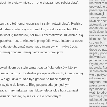
ieci nie stoją w miejscu – one skaczą i potrzebują ubrań,
uratował rośl
opowiada o 
pozostaje za
obserwacji 
zaangażowa
również speł
ia się też temat organizacji szafy i rotacji ubrań. Rodzice
ziołownik cz
dodatkiem wy
ak łatwo zgubić się w stosie bluz, spodni i koszulek. Blog
osób doceni
a według rozmiarów, pór roku i częstotliwości używania. Są
one niewielk
kilka listkó
 pudełka, kosze, wieszaki, przegródki w szufladach, a także
czy garść ma
ale także sa
e da się utrzymać nawet przy intensywnym trybie życia.
drogę od nas
 mniej chaosu i mniej nietrafionych zakupów.
między pogod
doświadczen
jedzenia i d
Ogród jest r
dnikiem po stylu „smart casual” dla rodziców, którzy
przyrody. Na
schronienie
 nadal na luzie. To idealne podejście dla osób, które pracują
wielu pożyt
odpowiedni do
i w ciągu dnia muszą być gotowe na różne sytuacje:
fragment mni
e wyjście do lekarza. Blog podpowiada, jak jednym
pozostawieni
być idealnie
zacji: marynarka zamiast bluzy, eleganckie buty zamiast
właśnie odro
ozluźnić zestaw, by nie czuć się przebranym.
bardziej żyw
odchodzi się
monotonnych
bardziej prz