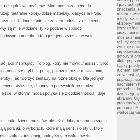
łączy estety
dek i długofalowe myślenie. Mammamia zachęca do
znaczenia je
użej: neutralne kolory, dobre materiały, klasyczne kroje,
razem z właś
młody, szuka
 sezonie. Jednocześnie nie zabiera radości z dziecięcej
eksperymentó
jeszcze inac
ywy są mile widziane, tylko podane w sposób
ciszy, cieniu
 budować garderobę, która jest jednocześnie wesoła i
można zmien
rośliny odch
zyskuje nowe
się opowieśc
gotowym pro
dlatego prz
 jako inspirujący. To blog, który nie mówi: „musisz”, tylko
Łączy prakt
ruchem, sam
a odnaleźć styl bez presji, pokazuje różne rozwiązania,
że wzrost w
deroby i jak tworzyć zestawy na różne okazje. Dla jednych
pojawiają si
nadmiarem ha
iecięce stylizacje, dla innych przewodnik po modzie
potrzebuje k
 miejsce, w którym moda spotyka się z codziennością i daje
dzień żyje w
ekranów. Ogr
problemów, a
proporcje. A
wartością wi
zie dla dzieci i rodziców, ale też o dobrym samopoczuciu.
ają poranki, o wyborach, które mają sens, i o stylu, który
Jeśli szukasz inspiracji, praktycznych wskazówek i