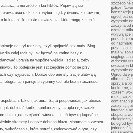
szczególne ś
 zabawą, a nie źródłem konfliktów. Pojawiają się
gałęzi. Nawe
konstrukcję 
 sprawczości u dziecka: wybór między dwoma zestawami,
ogród jest d
o kolorach. To proste rozwiązania, które mogą zmienić
wyłącznie n
zaczyna od m
czasem odkr
wpływające 
porządkuje m
od nadmiaru 
iracje na styl rodzinny, czyli spójność bez nudy. Blog
przycinanie,
mają w sobi
ów dla całej rodziny, jak łączyć neutralne bazy z
ciągłego ana
lanować ubrania na wspólne wyjścia i zdjęcia, żeby
widoczny rez
świecie, w k
raniowo”. To podejście jest szczególnie pomocne przy
wyłącznie na
ach czy wyjazdach. Dobrze dobrane stylizacje ułatwiają
Ogród daje p
albo nie. Gl
na fotografiach panuje przyjemny ład, ale bez sztuczności.
sprzyja albo
konkretne, a
czasem wokó
rodzaj więzi
aspektach, takich jak aura. Są tu podpowiedzi, jak ubierać
odmianach p
zaczynają o
ał, jak dobierać kurtki, kombinezony, czapki i rękawiczki.
internecie ro
skupiona wok
ce ubioru „na przejścia”: wiosna i jesień bywają kapryśne,
ekologicznyc
wiednie skarpety i dobrze dobrana bluza. Mammamia zwraca
bo ogród byw
jednocześnie
ry, wykończenia, które potrafią zadecydować o tym, czy
raz samodzie