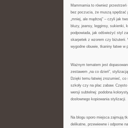
Mammamia to również przestrzeń dl
bez poczucia, że muszą spędzać pó
„mniej, ale mądrzej” – czyli jak tw
bluzy, jeansy, legginsy, sukienki,
podpowiada, jak odświeżyć styl za 
skarpetek z wzorem czy biżuterii. 
wygodne obuwie, tkaniny łatwe w pra
Ważnym tematem jest dopasowanie
zestawem „na co dzień”, stylizacją
Dzięki temu łatwiej zrozumieć, co
szkoły czy na plac zabaw. Często
wersji subtelnej: podobna kolorys
dosłownego kopiowania stylizacji.
Na blogu sporo miejsca zajmują tka
delikatne, przewiewne i odporne