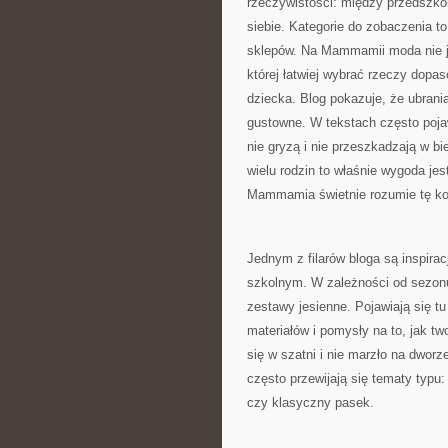
rzeczywistości: między przedszkol
siebie. Kategorie do zobaczenia t
sklepów. Na Mammamii moda nie je
której łatwiej wybrać rzeczy dopa
dziecka. Blog pokazuje, że ubrani
gustowne. W tekstach często pojaw
nie gryzą i nie przeszkadzają w b
wielu rodzin to właśnie wygoda jest
Mammamia świetnie rozumie tę ko
Jednym z filarów bloga są inspira
szkolnym. W zależności od sezonu 
zestawy jesienne. Pojawiają się t
materiałów i pomysły na to, jak t
się w szatni i nie marzło na dworz
często przewijają się tematy typu:
czy klasyczny pasek.