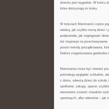
dziecku jest wygodnie. W końcu dz
które dotrzymają im kroku.
W treściach Mammamii często pojaw
wiedzą, jak szybko rosną dzieci i j
podpowiada, jak segregować ubrani
też inspiracje na przechowywanie:
proste metody porządkowania, któr
Dobrze zorganizowana garderoba to
Mammamia może być również przewo
potrzebują wyglądać schludnie, ale
z domu, odwożą dzieci do szkoły 
spotkanie, zakupy, spacer, szybki
elementem zmienić charakter styli
sportowych, albo odwrotnie – jak r