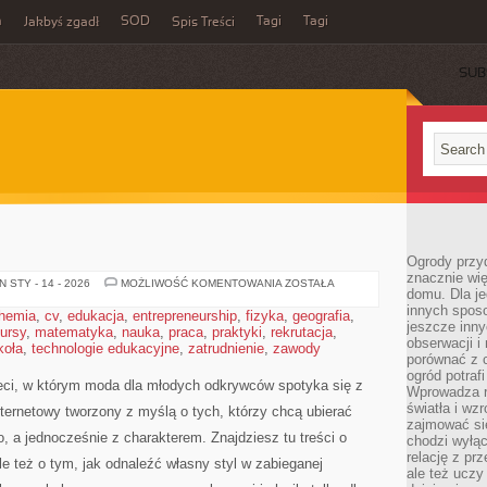
m
SOD
Tagi
Tagi
Jakbyś zgadł
Spis Treści
SUB
Ogrody przy
znacznie wię
MODA
 STY - 14 - 2026
MOŻLIWOŚĆ KOMENTOWANIA
ZOSTAŁA
domu. Dla j
DAMSKA
innych sposo
hemia
,
cv
,
edukacja
,
entrepreneurship
,
fizyka
,
geografia
,
jeszcze inn
ursy
,
matematyka
,
nauka
,
praca
,
praktyki
,
rekrutacja
,
obserwacji i
koła
,
technologie edukacyjne
,
zatrudnienie
,
zawody
porównać z 
ogród potra
eci, w którym moda dla młodych odkrywców spotyka się z
Wprowadza r
światła i wz
nternetowy tworzony z myślą o tych, którzy chcą ubierać
zajmować si
, a jednocześnie z charakterem. Znajdziesz tu treści o
chodzi wyłąc
relację z pr
le też o tym, jak odnaleźć własny styl w zabieganej
ale też uczy