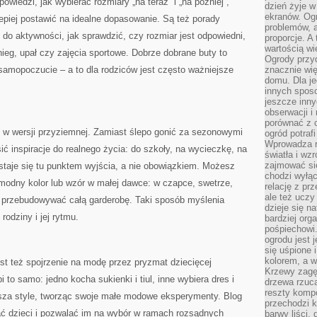
owiedzi, jak wybierać rozmiary „na teraz” i „na później”,
dzień żyje w
ekranów. Ogr
lepiej postawić na idealne dopasowanie. Są też porady
problemów, a
 do aktywności, jak sprawdzić, czy rozmiar jest odpowiedni,
proporcje. A
wartością wi
ieg, upał czy zajęcia sportowe. Dobrze dobrane buty to
Ogrody przy
samopoczucie – a to dla rodziców jest często ważniejsze
znacznie wię
domu. Dla j
innych sposo
jeszcze inn
obserwacji i
porównać z 
 w wersji przyziemnej. Zamiast ślepo gonić za sezonowymi
ogród potra
Wprowadza r
ić inspiracje do realnego życia: do szkoły, na wycieczkę, na
światła i wz
zajmować si
d staje się tu punktem wyjścia, a nie obowiązkiem. Możesz
chodzi wyłąc
 modny kolor lub wzór w małej dawce: w czapce, swetrze,
relację z pr
ale też uczy
 przebudowywać całą garderobę. Taki sposób myślenia
dzieje się n
rodziny i jej rytmu.
bardziej org
pośpiechowi
ogrodu jest 
się uśpione 
kolorem, a w
też spojrzenie na modę przez pryzmat dziecięcej
Krzewy zagęs
 to samo: jedno kocha sukienki i tiul, inne wybiera dres i
drzewa rzucaj
reszty kompo
esza style, tworząc swoje małe modowe eksperymenty. Blog
przechodzi k
ać dzieci i pozwalać im na wybór w ramach rozsądnych
barwy liści,