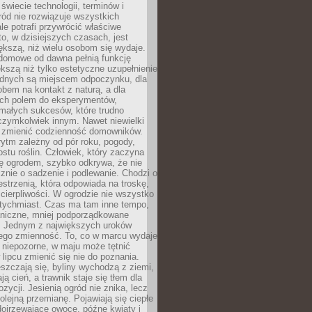
 świecie technologii, terminów i
ód nie rozwiązuje wszystkich
le potrafi przywrócić właściwe
 to, w dzisiejszych czasach, jest
ększą, niż wielu osobom się wydaje.
domowe od dawna pełnią funkcję
kszą niż tylko estetyczne uzupełnienie
ednych są miejscem odpoczynku, dla
bem na kontakt z naturą, a dla
ych polem do eksperymentów,
 małych sukcesów, które trudno
czymkolwiek innym. Nawet niewielki
fi zmienić codzienność domowników.
ytm zależny od pór roku, pogody,
rostu roślin. Człowiek, który zaczyna
ę ogrodem, szybko odkrywa, że nie
znie o sadzenie i podlewanie. Chodzi o
zestrzenią, która odpowiada na troskę,
 cierpliwości. W ogrodzie nie wszystko
atychmiast. Czas ma tam inne tempo,
aniczne, mniej podporządkowane
. Jednym z największych uroków
jego zmienność. To, co w marcu wydaje
i niepozorne, w maju może tętnić
 lipcu zmienić się nie do poznania.
zczają się, byliny wychodzą z ziemi,
ą cień, a trawnik staje się tłem dla
zycji. Jesienią ogród nie znika, lecz
olejną przemianę. Pojawiają się ciepłe
 dojrzewające owoce, późne kwiaty i