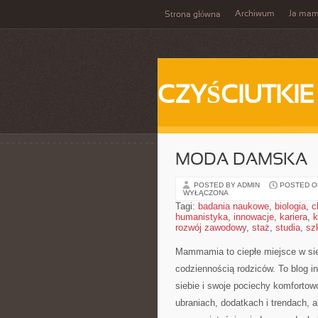
Archiwum
Ja ma
Strona główna
CZYŚCIUTKIE
MODA DAMSKA
POSTED BY ADMIN
POSTED ON
WYŁĄCZONA
Tagi:
badania naukowe
,
biologia
,
c
humanistyka
,
innowacje
,
kariera
,
k
rozwój zawodowy
,
staż
,
studia
,
sz
Mammamia to ciepłe miejsce w si
codziennością rodziców. To blog i
siebie i swoje pociechy komfortowo
ubraniach, dodatkach i trendach, a