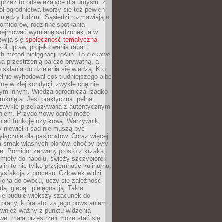
 przez to odświeżające dla umysłu. Z
ł ogrodnictwa tworzy się też pewien
 między ludźmi. Sąsiedzi rozmawiają o
omidorów, rodzinne spotkania
bejmować wymianę sadzonek, a w
zwija się
społeczność tematyczna
ół upraw, projektowania rabat i
h metod pielęgnacji roślin. To ciekawe,
a przestrzenią bardzo prywatną, a
 skłania do dzielenia się wiedzą. Kto
lnie wyhodował coś trudniejszego albo
inę w złej kondycji, zwykle chętnie
tym innym. Wiedza ogrodnicza rzadko
mknięta. Jest praktyczna, pełna
i zwykle przekazywana z autentycznym
niem. Przydomowy ogród może
niać funkcję użytkową. Warzywnik,
y niewielki sad nie muszą być
łącznie dla pasjonatów. Coraz więcej
a smak własnych plonów, choćby były
ie. Pomidor zerwany prosto z krzaka,
w mięty do napoju, świeży szczypiorek
lin to nie tylko przyjemność kulinarna,
tysfakcja z procesu. Człowiek widzi
iona do owocu, uczy się zależności
ą, glebą i pielęgnacją. Takie
ie buduje większy szacunek do
o pracy, która stoi za jego powstaniem.
ównież ważny z punktu widzenia
wet mała przestrzeń może stać się