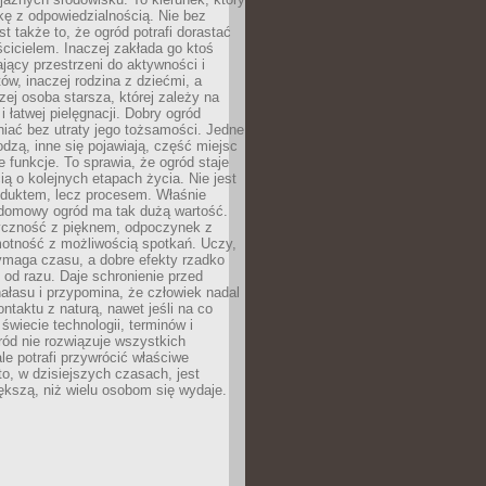
kę z odpowiedzialnością. Nie bez
st także to, że ogród potrafi dorastać
cicielem. Inaczej zakłada go ktoś
jący przestrzeni do aktywności i
w, inaczej rodzina z dziećmi, a
zej osoba starsza, której zależy na
 i łatwej pielęgnacji. Dobry ogród
iać bez utraty jego tożsamości. Jedne
odzą, inne się pojawiają, część miejsc
 funkcje. To sprawia, że ogród staje
ią o kolejnych etapach życia. Nie jest
duktem, lecz procesem. Właśnie
ydomowy ogród ma tak dużą wartość.
yczność z pięknem, odpoczynek z
otność z możliwością spotkań. Uczy,
ymaga czasu, a dobre efekty rzadko
ę od razu. Daje schronienie przed
łasu i przypomina, że człowiek nadal
ontaktu z naturą, nawet jeśli na co
 świecie technologii, terminów i
ód nie rozwiązuje wszystkich
le potrafi przywrócić właściwe
 to, w dzisiejszych czasach, jest
ększą, niż wielu osobom się wydaje.