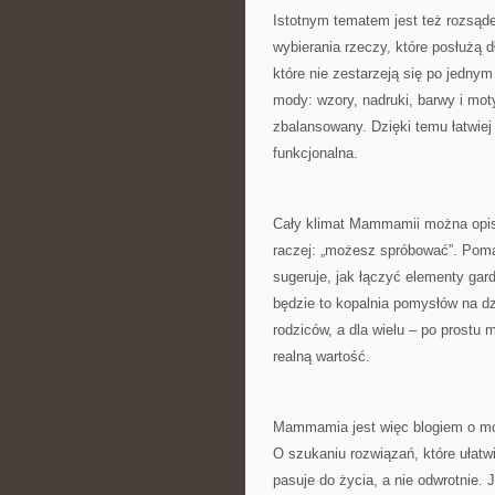
Istotnym tematem jest też rozsą
wybierania rzeczy, które posłużą dł
które nie zestarzeją się po jednym
mody: wzory, nadruki, barwy i mot
zbalansowany. Dzięki temu łatwiej
funkcjonalna.
Cały klimat Mammamii można opisać
raczej: „możesz spróbować”. Pomag
sugeruje, jak łączyć elementy gar
będzie to kopalnia pomysłów na dz
rodziców, a dla wielu – po prostu
realną wartość.
Mammamia jest więc blogiem o mod
O szukaniu rozwiązań, które ułatwi
pasuje do życia, a nie odwrotnie. 