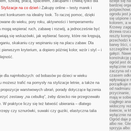
em, szkołą, pracą, spacerem, zakupami i chwilą tylko dla
dzieje się n
bardziej org
o
Stylizacje na co dzień
i Zakupy online – testy marek i
pośpiechowi
ogrodu jest 
st konkursem na idealny look. To raczej pomoc, dzięki
się uśpione 
sowane do wieku, pory roku, aktywności i temperamentu
kolorem, a w
Krzewy zagęs
a mogą wspierać ruch, zabawę i rozwój, a jednocześnie być
drzewa rzucaj
iają się wskazówki, jak wybierać fasony, które nie krępują,
reszty kompo
przechodzi k
ieganiu, skakaniu czy wspinaniu się na placu zabaw. Dla
barwy liści,
szczególne ś
 pierwszym kryterium, a dopiero później kolor, wzór i styl – i
gałęzi. Nawe
lejność.
konstrukcję 
ogród jest d
wyłącznie n
zaczyna od m
czasem odkr
cje dla najmłodszych: od bobasów po dzieci w wieku
wpływające 
możesz trafić na pomysły na stylizacje letnie, a także na
porządkuje m
od nadmiaru 
u propozycje warstwowych ubrań, porady dotyczące łączenia
przycinanie,
worzyć zestawy „na cebulkę”, żeby dziecko nie przegrzewało
mają w sobi
ciągłego ana
e. W praktyce liczy się też łatwość ubierania – dlatego
widoczny rez
świecie, w k
 rzepy czy sznurówki, suwaki czy guziki, elastyczna talia
wyłącznie na
Ogród daje p
albo nie. Gl
sprzyja albo