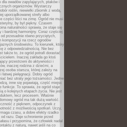
m dla owadów zapylających, ptaków i
ecznych organizmów. Wystarczy
bór roślin, niewielki zbiornik z wodą,
ej uporządkowanej strefy albo
e części liści na zimę. Ogród nie musi
 sterylny, by był piękny. Czasem
bina naturalności sprawia, że staje się
y i bardziej harmonijny. Coraz częściej
 od przesadnie równo przyciętych,
 kompozycji na rzecz ogrodów
yjaznych środowisku. To kierunek, który
kę z odpowiedzialnością. Nie bez
st także to, że ogród potrafi dorastać
cicielem. Inaczej zakłada go ktoś
jący przestrzeni do aktywności i
w, inaczej rodzina z dziećmi, a
zej osoba starsza, której zależy na
 i łatwej pielęgnacji. Dobry ogród
iać bez utraty jego tożsamości. Jedne
odzą, inne się pojawiają, część miejsc
 funkcje. To sprawia, że ogród staje
ią o kolejnych etapach życia. Nie jest
duktem, lecz procesem. Właśnie
ydomowy ogród ma tak dużą wartość.
yczność z pięknem, odpoczynek z
otność z możliwością spotkań. Uczy,
ymaga czasu, a dobre efekty rzadko
ę od razu. Daje schronienie przed
łasu i przypomina, że człowiek nadal
ontaktu z naturą, nawet jeśli na co