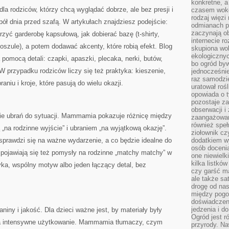
konkretne, a
a rodziców, którzy chcą wyglądać dobrze, ale bez presji i
czasem wokó
rodzaj więzi
ł dnia przed szafą. W artykułach znajdziesz podejście:
odmianach p
zaczynają o
orzyć garderobę kapsułową, jak dobierać bazę (t-shirty,
internecie ro
 koszule), a potem dodawać akcenty, które robią efekt. Blog
skupiona wok
ekologicznyc
pomocą detali: czapki, apaszki, plecaka, nerki, butów,
bo ogród byw
W przypadku rodziców liczy się też praktyka: kieszenie,
jednocześnie
raz samodzie
niu i kroje, które pasują do wielu okazji.
uratował rośl
opowiada o 
pozostaje za
obserwacji 
 ubrań do sytuacji. Mammamia pokazuje różnicę między
zaangażowa
również speł
 „na rodzinne wyjście” i ubraniem „na wyjątkową okazję”.
ziołownik cz
 sprawdzi się na ważne wydarzenie, a co będzie idealne do
dodatkiem wy
osób doceni
 pojawiają się też pomysły na rodzinne „matchy matchy” w
one niewielk
kilka listkó
tyka, wspólny motyw albo jeden łączący detal, bez
czy garść ma
ale także sa
drogę od nas
między pogod
doświadczen
jedzenia i d
niny i jakość. Dla dzieci ważne jest, by materiały były
Ogród jest r
 na intensywne użytkowanie. Mammamia tłumaczy, czym
przyrody. Na