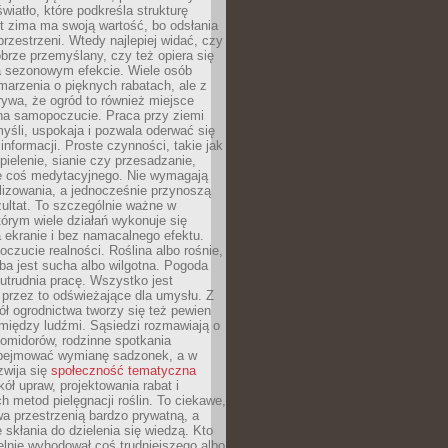
wiatło, które podkreśla strukturę
t zima ma swoją wartość, bo odsłania
przestrzeni. Wtedy najlepiej widać, czy
obrze przemyślany, czy też opiera się
a sezonowym efekcie. Wiele osób
arzenia o pięknych rabatach, ale z
ywa, że ogród to również miejsce
na samopoczucie. Praca przy ziemi
yśli, uspokaja i pozwala oderwać się
informacji. Proste czynności, takie jak
 pielenie, sianie czy przesadzanie,
e coś medytacyjnego. Nie wymagają
lizowania, a jednocześnie przynoszą
ultat. To szczególnie ważne w
tórym wiele działań wykonuje się
 ekranie i bez namacalnego efektu.
oczucie realności. Roślina albo rośnie,
eba jest sucha albo wilgotna. Pogoda
 utrudnia pracę. Wszystko jest
 przez to odświeżające dla umysłu. Z
ł ogrodnictwa tworzy się też pewien
 między ludźmi. Sąsiedzi rozmawiają o
omidorów, rodzinne spotkania
bejmować wymianę sadzonek, a w
zwija się
społeczność tematyczna
ół upraw, projektowania rabat i
h metod pielęgnacji roślin. To ciekawe,
a przestrzenią bardzo prywatną, a
 skłania do dzielenia się wiedzą. Kto
lnie wyhodował coś trudniejszego albo