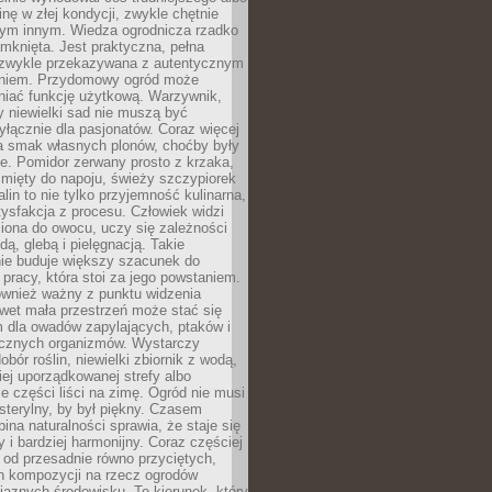
inę w złej kondycji, zwykle chętnie
tym innym. Wiedza ogrodnicza rzadko
mknięta. Jest praktyczna, pełna
i zwykle przekazywana z autentycznym
niem. Przydomowy ogród może
niać funkcję użytkową. Warzywnik,
y niewielki sad nie muszą być
łącznie dla pasjonatów. Coraz więcej
a smak własnych plonów, choćby były
ie. Pomidor zerwany prosto z krzaka,
w mięty do napoju, świeży szczypiorek
lin to nie tylko przyjemność kulinarna,
tysfakcja z procesu. Człowiek widzi
iona do owocu, uczy się zależności
ą, glebą i pielęgnacją. Takie
ie buduje większy szacunek do
o pracy, która stoi za jego powstaniem.
ównież ważny z punktu widzenia
wet mała przestrzeń może stać się
m dla owadów zapylających, ptaków i
ecznych organizmów. Wystarczy
bór roślin, niewielki zbiornik z wodą,
ej uporządkowanej strefy albo
e części liści na zimę. Ogród nie musi
 sterylny, by był piękny. Czasem
bina naturalności sprawia, że staje się
y i bardziej harmonijny. Coraz częściej
 od przesadnie równo przyciętych,
 kompozycji na rzecz ogrodów
yjaznych środowisku. To kierunek, który