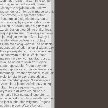
atychmiast. Czas ma tam inne tempo,
aniczne, mniej podporządkowane
. Jednym z największych uroków
jego zmienność. To, co w marcu wydaje
i niepozorne, w maju może tętnić
 lipcu zmienić się nie do poznania.
zczają się, byliny wychodzą z ziemi,
ą cień, a trawnik staje się tłem dla
zycji. Jesienią ogród nie znika, lecz
olejną przemianę. Pojawiają się ciepłe
 dojrzewające owoce, późne kwiaty i
wiatło, które podkreśla strukturę
t zima ma swoją wartość, bo odsłania
przestrzeni. Wtedy najlepiej widać, czy
obrze przemyślany, czy też opiera się
a sezonowym efekcie. Wiele osób
arzenia o pięknych rabatach, ale z
ywa, że ogród to również miejsce
na samopoczucie. Praca przy ziemi
yśli, uspokaja i pozwala oderwać się
informacji. Proste czynności, takie jak
 pielenie, sianie czy przesadzanie,
e coś medytacyjnego. Nie wymagają
lizowania, a jednocześnie przynoszą
ultat. To szczególnie ważne w
tórym wiele działań wykonuje się
 ekranie i bez namacalnego efektu.
oczucie realności. Roślina albo rośnie,
eba jest sucha albo wilgotna. Pogoda
 utrudnia pracę. Wszystko jest