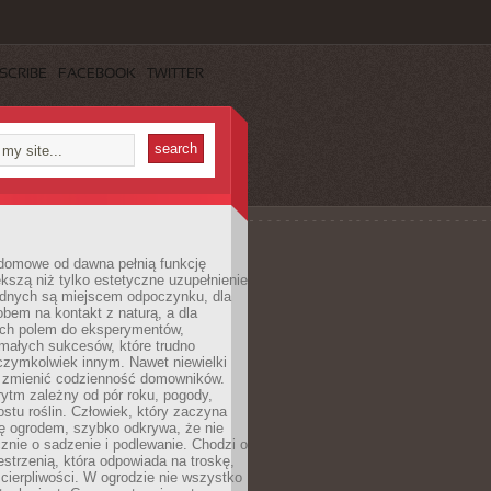
SCRIBE
FACEBOOK
TWITTER
domowe od dawna pełnią funkcję
kszą niż tylko estetyczne uzupełnienie
ednych są miejscem odpoczynku, dla
bem na kontakt z naturą, a dla
ych polem do eksperymentów,
 małych sukcesów, które trudno
czymkolwiek innym. Nawet niewielki
fi zmienić codzienność domowników.
ytm zależny od pór roku, pogody,
rostu roślin. Człowiek, który zaczyna
ę ogrodem, szybko odkrywa, że nie
znie o sadzenie i podlewanie. Chodzi o
zestrzenią, która odpowiada na troskę,
 cierpliwości. W ogrodzie nie wszystko