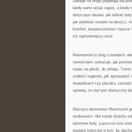
Dlatego na blogu pojawiają się podp
kiedy warto wziąć zapas, a kiedy 
dotyczące obuwia: jak dobrać buty
jak wybierać modele na deszcz, śn
komfort, bezpieczeństwo i lepsze 
niż najmodniejszy wzór.
Mammamia to blog o trendach, ale
nowościami, pokazuje, jak przenos
rower, na piknik, do sklepu. Tren
znaleźć sugestie, jak wprowadzić
skarpetkach czy plecaku, zamiast
sprawia, że styl jest elastyczny do 
Ważnym elementem Mammamii jest 
osobowości. Nie każde dziecko lubi
sportowe buty, a jeszcze inne mi
wspiera rodziców w tym, by słuch