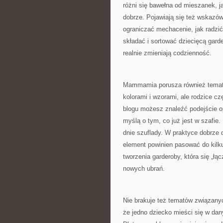
różni się bawełna od mieszanek, ja
dobrze. Pojawiają się też wskazów
ograniczać mechacenie, jak radzić
składać i sortować dziecięcą garde
realnie zmieniają codzienność.
Mammamia porusza również temat 
kolorami i wzorami, ale rodzice 
blogu możesz znaleźć podejście opa
myślą o tym, co już jest w szafie. 
dnie szuflady. W praktyce dobrze
element powinien pasować do kilk
tworzenia garderoby, która się „łą
nowych ubrań.
Nie brakuje też tematów związany
że jedno dziecko mieści się w dan