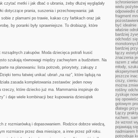
schronienie
k czytać metki i jak dbać o ubrania, żeby dłużej wyglądały
wielu pożyt
ki dotyczące prania, suszenia i przechowywania: jak
odpowiedni do
fragment mni
 sobie z plamami po trawie, kakao czy farbkach oraz jak
pozostawieni
być idealnie
robę, by poranki były sprawniejsze. To drobiazgi, które
właśnie odro
bardziej żyw
odchodzi się
monotonnych
bardziej prz
rozsądnych zakupów. Moda dziecięca potrafi kusić
łączy estety
znaczenia je
często szukają równowagi między zachwytem a budżetem. Na
razem z właś
młody, szuka
rte na planowaniu: lista potrzeb, priorytety, zakupy z
eksperymentó
Dzięki temu łatwiej unikać ubrań „na raz”, które lądują na
jeszcze inac
ciszy, cieniu
 działa zasada kompletowania zestawów: jeden nowy
można zmien
u rzeczy, które dziecko już ma. Mammamia inspiruje do
rośliny odch
zyskuje nowe
czy” i daje wiele kombinacji bez kupowania dziesiątek
się opowieśc
gotowym pro
dlatego prz
Łączy prakt
ruchem, sam
że wzrost w
ch z rozmiarówką i dopasowaniem. Rodzice dobrze wiedzą,
pojawiają si
ym rozmiarze przez dwa miesiące, a inne przez pół roku.
nadmiarem ha
potrzebuje k