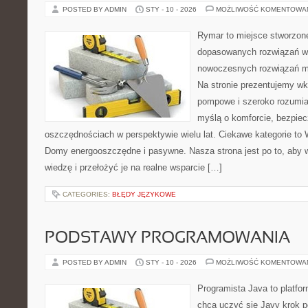
POSTED BY ADMIN
STY - 10 - 2026
MOŻLIWOŚĆ KOMENTOWA
Rymar to miejsce stworzone
dopasowanych rozwiązań w 
nowoczesnych rozwiązań m
Na stronie prezentujemy w
pompowe i szeroko rozumian
myślą o komforcie, bezpiec
oszczędnościach w perspektywie wielu lat. Ciekawe kategorie to W
Domy energooszczędne i pasywne. Nasza strona jest po to, aby 
wiedzę i przełożyć je na realne wsparcie […]
CATEGORIES:
BŁĘDY JĘZYKOWE
PODSTAWY PROGRAMOWANIA
POSTED BY ADMIN
STY - 10 - 2026
MOŻLIWOŚĆ KOMENTOWA
Programista Java to platfo
chcą uczyć się Javy krok po