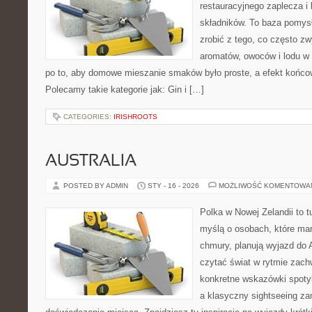
restauracyjnego zaplecza i
składników. To baza pomysłó
zrobić z tego, co często zw
aromatów, owoców i lodu w 
po to, aby domowe mieszanie smaków było proste, a efekt końcow
Polecamy takie kategorie jak: Gin i […]
CATEGORIES:
IRISHROOTS
AUSTRALIA
POSTED BY ADMIN
STY - 16 - 2026
MOŻLIWOŚĆ KOMENTOWA
Polka w Nowej Zelandii to 
myślą o osobach, które marz
chmury, planują wyjazd do A
czytać świat w rytmie zach
konkretne wskazówki spotyka
a klasyczny sightseeing za