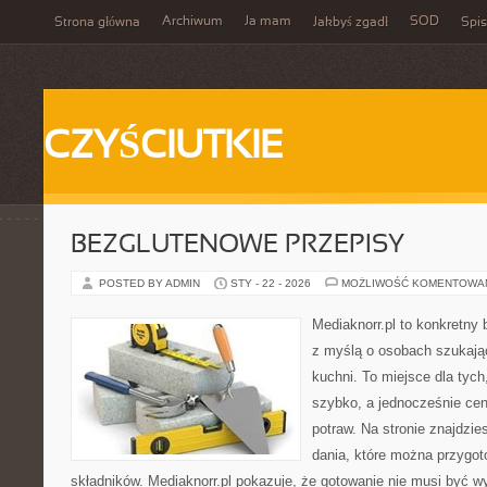
Archiwum
Ja mam
SOD
Strona główna
Jakbyś zgadł
Spis
CZYŚCIUTKIE
BEZGLUTENOWE PRZEPISY
POSTED BY ADMIN
STY - 22 - 2026
MOŻLIWOŚĆ KOMENTOWA
Mediaknorr.pl to konkretny b
z myślą o osobach szukają
kuchni. To miejsce dla tyc
szybko, a jednocześnie ce
potraw. Na stronie znajdzie
dania, które można przygot
składników. Mediaknorr.pl pokazuje, że gotowanie nie musi być w