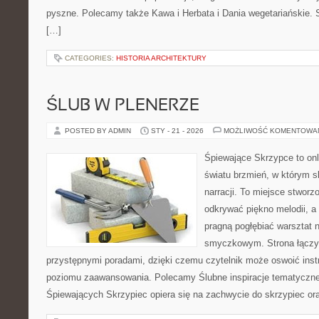
pyszne. Polecamy także Kawa i Herbata i Dania wegetariańskie. Se
[…]
CATEGORIES:
HISTORIA ARCHITEKTURY
ŚLUB W PLENERZE
POSTED BY ADMIN
STY - 21 - 2026
MOŻLIWOŚĆ KOMENTOWA
Śpiewające Skrzypce to on
światu brzmień, w którym s
narracji. To miejsce stworz
odkrywać piękno melodii, a 
pragną pogłębiać warsztat 
smyczkowym. Strona łączy
przystępnymi poradami, dzięki czemu czytelnik może oswoić inst
poziomu zaawansowania. Polecamy Ślubne inspiracje tematyczne 
Śpiewających Skrzypiec opiera się na zachwycie do skrzypiec or