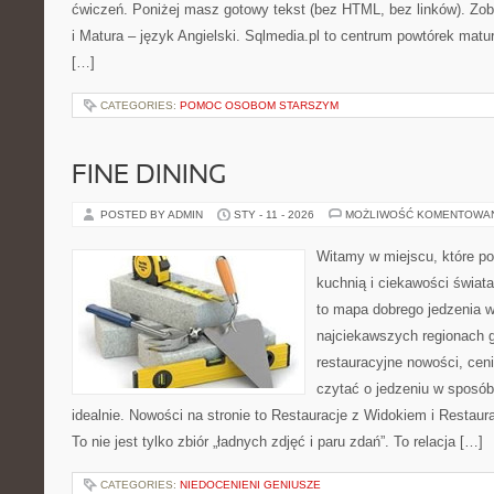
ćwiczeń. Poniżej masz gotowy tekst (bez HTML, bez linków). Zob
i Matura – język Angielski. Sqlmedia.pl to centrum powtórek mat
[…]
CATEGORIES:
POMOC OSOBOM STARSZYM
FINE DINING
POSTED BY ADMIN
STY - 11 - 2026
MOŻLIWOŚĆ KOMENTOWA
Witamy w miejscu, które p
kuchnią i ciekawości świat
to mapa dobrego jedzenia 
najciekawszych regionach g
restauracyjne nowości, cen
czytać o jedzeniu w sposób 
idealnie. Nowości na stronie to Restauracje z Widokiem i Restau
To nie jest tylko zbiór „ładnych zdjęć i paru zdań”. To relacja […]
CATEGORIES:
NIEDOCENIENI GENIUSZE