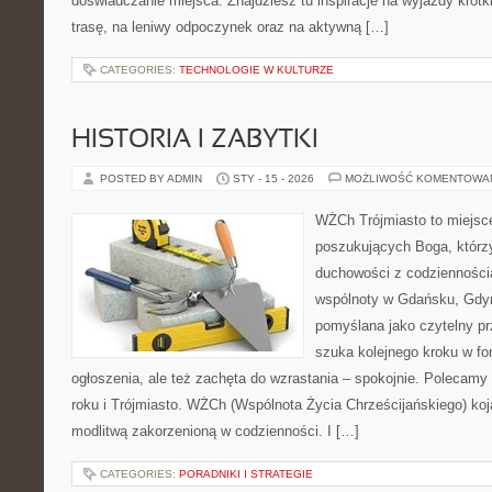
doświadczanie miejsca. Znajdziesz tu inspiracje na wyjazdy krótk
trasę, na leniwy odpoczynek oraz na aktywną […]
CATEGORIES:
TECHNOLOGIE W KULTURZE
HISTORIA I ZABYTKI
POSTED BY ADMIN
STY - 15 - 2026
MOŻLIWOŚĆ KOMENTOWA
WŻCh Trójmiasto to miejsc
poszukujących Boga, którzy
duchowości z codziennością
wspólnoty w Gdańsku, Gdyn
pomyślana jako czytelny pr
szuka kolejnego kroku w for
ogłoszenia, ale też zachęta do wzrastania – spokojnie. Polecam
roku i Trójmiasto. WŻCh (Wspólnota Życia Chrześcijańskiego) koj
modlitwą zakorzenioną w codzienności. I […]
CATEGORIES:
PORADNIKI I STRATEGIE