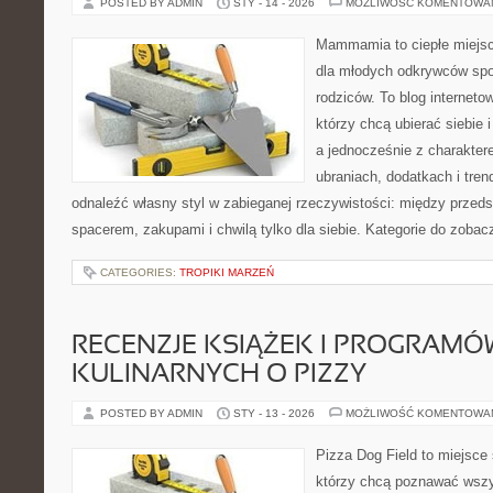
POSTED BY ADMIN
STY - 14 - 2026
MOŻLIWOŚĆ KOMENTOWA
Mammamia to ciepłe miejsc
dla młodych odkrywców spo
rodziców. To blog interneto
którzy chcą ubierać siebie 
a jednocześnie z charaktere
ubraniach, dodatkach i tren
odnaleźć własny styl w zabieganej rzeczywistości: między przeds
spacerem, zakupami i chwilą tylko dla siebie. Kategorie do zobac
CATEGORIES:
TROPIKI MARZEŃ
RECENZJE KSIĄŻEK I PROGRAMÓ
KULINARNYCH O PIZZY
POSTED BY ADMIN
STY - 13 - 2026
MOŻLIWOŚĆ KOMENTOWA
Pizza Dog Field to miejsce 
którzy chcą poznawać wszy