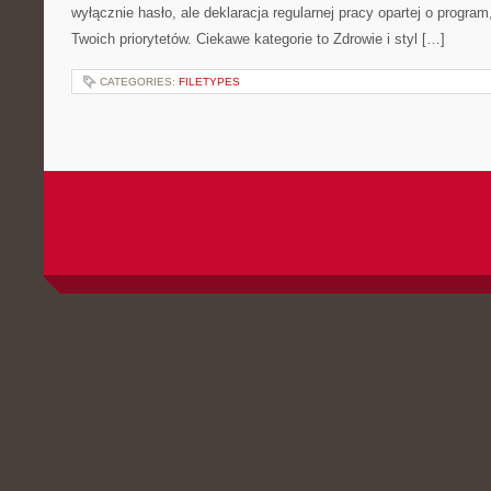
wyłącznie hasło, ale deklaracja regularnej pracy opartej o program,
Twoich priorytetów. Ciekawe kategorie to Zdrowie i styl […]
CATEGORIES:
FILETYPES