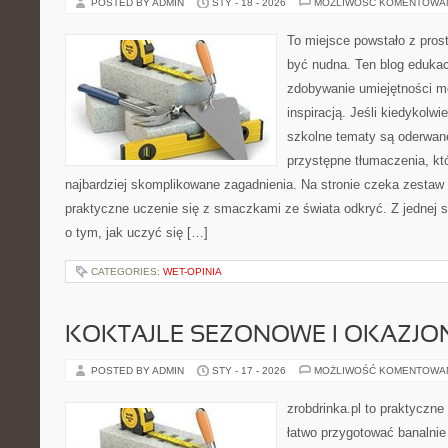
POSTED BY ADMIN
STY - 18 - 2026
MOŻLIWOŚĆ KOMENTOWA
To miejsce powstało z prost
być nudna. Ten blog edukac
zdobywanie umiejętności m
inspiracją. Jeśli kiedykolwi
szkolne tematy są oderwane
przystępne tłumaczenia, k
najbardziej skomplikowane zagadnienia. Na stronie czeka zestaw t
praktyczne uczenie się z smaczkami ze świata odkryć. Z jednej st
o tym, jak uczyć się […]
CATEGORIES:
WET-OPINIA
KOKTAJLE SEZONOWE I OKAZJO
POSTED BY ADMIN
STY - 17 - 2026
MOŻLIWOŚĆ KOMENTOWA
zrobdrinka.pl to praktyczne
łatwo przygotować banalnie