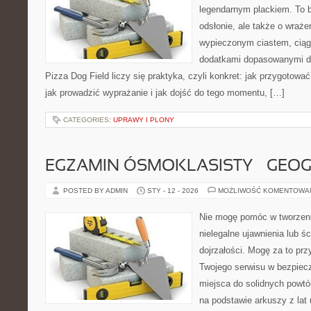
legendarnym plackiem. To b
odsłonie, ale także o wraże
wypieczonym ciastem, ciąg
dodatkami dopasowanymi do
Pizza Dog Field liczy się praktyka, czyli konkret: jak przygotować
jak prowadzić wyprażanie i jak dojść do tego momentu, […]
CATEGORIES:
UPRAWY I PLONY
EGZAMIN ÓSMOKLASISTY – GEOG
POSTED BY ADMIN
STY - 12 - 2026
MOŻLIWOŚĆ KOMENTOWA
Nie mogę pomóc w tworzeniu
nielegalne ujawnienia lub ś
dojrzałości. Mogę za to prz
Twojego serwisu w bezpieczn
miejsca do solidnych powt
na podstawie arkuszy z lat 