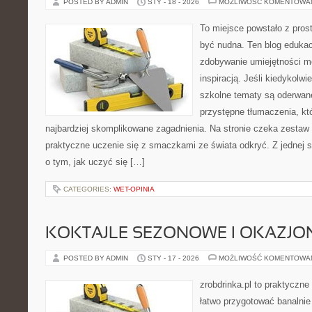
POSTED BY ADMIN
STY - 18 - 2026
MOŻLIWOŚĆ KOMENTOWA
To miejsce powstało z prost
być nudna. Ten blog edukac
zdobywanie umiejętności m
inspiracją. Jeśli kiedykolwi
szkolne tematy są oderwane
przystępne tłumaczenia, k
najbardziej skomplikowane zagadnienia. Na stronie czeka zestaw t
praktyczne uczenie się z smaczkami ze świata odkryć. Z jednej st
o tym, jak uczyć się […]
CATEGORIES:
WET-OPINIA
KOKTAJLE SEZONOWE I OKAZJO
POSTED BY ADMIN
STY - 17 - 2026
MOŻLIWOŚĆ KOMENTOWA
zrobdrinka.pl to praktyczne
łatwo przygotować banalnie