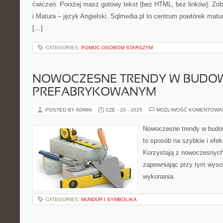
ćwiczeń. Poniżej masz gotowy tekst (bez HTML, bez linków). Zob
i Matura – język Angielski. Sqlmedia.pl to centrum powtórek mat
[…]
CATEGORIES:
POMOC OSOBOM STARSZYM
NOWOCZESNE TRENDY W BUDOW
PREFABRYKOWANYM
POSTED BY ADMIN
CZE - 20 - 2025
MOŻLIWOŚĆ KOMENTOWA
Nowoczesne trendy w budo
to sposób na szybkie i efe
Korzystają z nowoczesnych 
zapewniając przy tym wysok
wykonania.
CATEGORIES:
MUNDUR I SYMBOLIKA