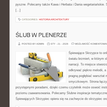
pyszne. Polecamy także Kawa i Herbata i Dania wegetariańskie. Se
[…]
CATEGORIES:
HISTORIA ARCHITEKTURY
ŚLUB W PLENERZE
POSTED BY ADMIN
STY - 21 - 2026
MOŻLIWOŚĆ KOMENTOWA
Śpiewające Skrzypce to on
światu brzmień, w którym s
narracji. To miejsce stworz
odkrywać piękno melodii, a 
pragną pogłębiać warsztat 
smyczkowym. Strona łączy
przystępnymi poradami, dzięki czemu czytelnik może oswoić inst
poziomu zaawansowania. Polecamy Ślubne inspiracje tematyczne 
Śpiewających Skrzypiec opiera się na zachwycie do skrzypiec or