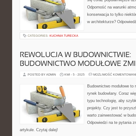
Odporność na warunki atmo
konserwacja to tylko niektó
w architekturze? Odpowiedź
CATEGORIES:
KUCHNIA TURECKA
REWOLUCJA W BUDOWNICTWIE:
BUDOWNICTWO MODUŁOWE ZMIE
POSTED BY ADMIN
KWI - 5 - 2025
MOŻLIWOŚĆ KOMENTOWAN
Budownictwo modułowe to re
rynek budowlany. Coraz więc
typu technologię, aby szybk
projekty. Czy jest to przy
warto zainwestować w bud
Odpowiedzi na te pytania 
artykule. Czytaj dalej!