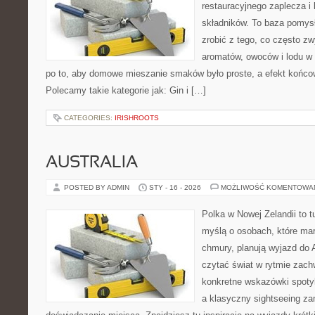
restauracyjnego zaplecza i
składników. To baza pomysłó
zrobić z tego, co często zw
aromatów, owoców i lodu w 
po to, aby domowe mieszanie smaków było proste, a efekt końcow
Polecamy takie kategorie jak: Gin i […]
CATEGORIES:
IRISHROOTS
AUSTRALIA
POSTED BY ADMIN
STY - 16 - 2026
MOŻLIWOŚĆ KOMENTOWA
Polka w Nowej Zelandii to 
myślą o osobach, które marz
chmury, planują wyjazd do A
czytać świat w rytmie zach
konkretne wskazówki spotyka
a klasyczny sightseeing za