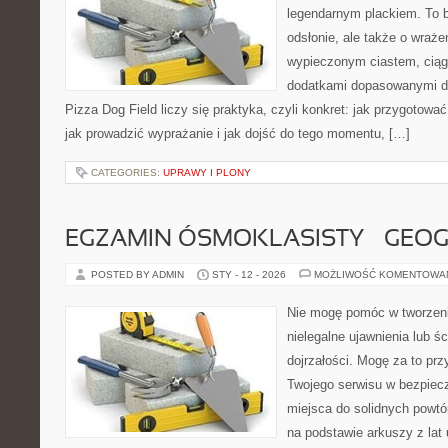
legendarnym plackiem. To b
odsłonie, ale także o wraże
wypieczonym ciastem, ciąg
dodatkami dopasowanymi do
Pizza Dog Field liczy się praktyka, czyli konkret: jak przygotować
jak prowadzić wyprażanie i jak dojść do tego momentu, […]
CATEGORIES:
UPRAWY I PLONY
EGZAMIN ÓSMOKLASISTY – GEOG
POSTED BY ADMIN
STY - 12 - 2026
MOŻLIWOŚĆ KOMENTOWA
Nie mogę pomóc w tworzeniu
nielegalne ujawnienia lub ś
dojrzałości. Mogę za to prz
Twojego serwisu w bezpieczn
miejsca do solidnych powt
na podstawie arkuszy z lat 