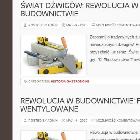
ŚWIAT DŹWIGÓW: REWOLUCJA W
BUDOWNICTWIE
POSTED BY ADMIN
MAJ - 9 - 2025
MOŻLIWOŚĆ KOMENTOWAN
Zapomnij o tradycyjnych żu
nowoczesnych dźwigów! Rew
przyszłość już teraz. Świa
gry! 🏗️ #budownictwo #rewo
CATEGORIES:
HISTORIA GASTRONOMII
REWOLUCJA W BUDOWNICTWIE: 
WENTYLOWANE
POSTED BY ADMIN
MAJ - 4 - 2025
MOŻLIWOŚĆ KOMENTOWAN
Rewolucja w budownictwie:
się coraz popularniejsze dz