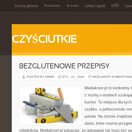
Archiwum
Ja mam
SOD
Strona główna
Jakbyś zgadł
Spis
CZYŚCIUTKIE
BEZGLUTENOWE PRZEPISY
POSTED BY ADMIN
STY - 22 - 2026
MOŻLIWOŚĆ KOMENTOWA
Mediaknorr.pl to konkretny b
z myślą o osobach szukają
kuchni. To miejsce dla tyc
szybko, a jednocześnie ce
potraw. Na stronie znajdzie
dania, które można przygot
składników. Mediaknorr.pl pokazuje, że gotowanie nie musi być w