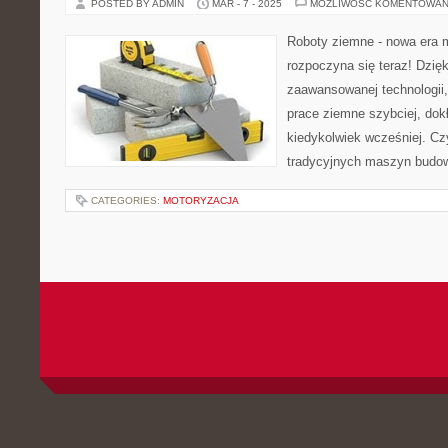
POSTED BY ADMIN
MAR - 7 - 2025
MOŻLIWOŚĆ KOMENTOWAN
Roboty ziemne - nowa era
rozpoczyna się teraz! Dzięk
zaawansowanej technologii
prace ziemne szybciej, dokł
kiedykolwiek wcześniej. Cz
tradycyjnych maszyn budo
CATEGORIES:
MOTORYZACJA