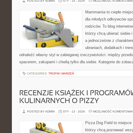
POSTED BY ADMIN
STY - 14 - 2026
MOŻLIWOŚĆ KOMENTOWA
Mammamia to ciepłe miejsc
dla młodych odkrywców spo
rodziców. To blog interneto
którzy chcą ubierać siebie 
a jednocześnie z charaktere
ubraniach, dodatkach i tren
odnaleźć własny styl w zabieganej rzeczywistości: między przeds
spacerem, zakupami i chwilą tylko dla siebie. Kategorie do zobac
CATEGORIES:
TROPIKI MARZEŃ
RECENZJE KSIĄŻEK I PROGRAMÓ
KULINARNYCH O PIZZY
POSTED BY ADMIN
STY - 13 - 2026
MOŻLIWOŚĆ KOMENTOWA
Pizza Dog Field to miejsce 
którzy chcą poznawać wszy