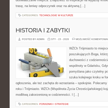
doświadczanie miejsca. Znajdziesz tu inspiracje na wyjazdy krótk
trasę, na leniwy odpoczynek oraz na aktywną […]
CATEGORIES:
TECHNOLOGIE W KULTURZE
HISTORIA I ZABYTKI
POSTED BY ADMIN
STY - 15 - 2026
MOŻLIWOŚĆ KOMENTOWA
WŻCh Trójmiasto to miejsc
poszukujących Boga, którzy
duchowości z codziennością
wspólnoty w Gdańsku, Gdyn
pomyślana jako czytelny pr
szuka kolejnego kroku w for
ogłoszenia, ale też zachęta do wzrastania – spokojnie. Polecam
roku i Trójmiasto. WŻCh (Wspólnota Życia Chrześcijańskiego) koj
modlitwą zakorzenioną w codzienności. I […]
CATEGORIES:
PORADNIKI I STRATEGIE