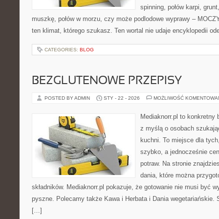
spinning, połów karpi, grunt
muszkę, połów w morzu, czy może podlodowe wyprawy – MOCZY
ten klimat, którego szukasz. Ten wortal nie udaje encyklopedii od
CATEGORIES:
BLOG
BEZGLUTENOWE PRZEPISY
POSTED BY ADMIN
STY - 22 - 2026
MOŻLIWOŚĆ KOMENTOWA
Mediaknorr.pl to konkretny b
z myślą o osobach szukają
kuchni. To miejsce dla tyc
szybko, a jednocześnie ce
potraw. Na stronie znajdzie
dania, które można przygot
składników. Mediaknorr.pl pokazuje, że gotowanie nie musi być w
pyszne. Polecamy także Kawa i Herbata i Dania wegetariańskie. Se
[…]