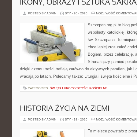
IKONY, OBRAZY I SZTUKA SAKR
POSTED BY ADMIN
STY - 20 - 2026
MOŻLIWOŚĆ KOMENTOWA
Szczepan.org.pl to blog po
wspólnoty katolickiej, które
św. Szczepana. To miejsce 
chcą lepiej zrozumieć codz
Bogiem, przez celebrację, a
Strona łączy pamięć pokol
dzięki czemu treści trafiają zarówno do aktywnych parafian, jak i 
wracają po latach. Polecamy także: Liturgia i święta kościelne i 
CATEGORIES:
ŚWIĘTA I UROCZYSTOŚCI KOŚCIELNE
HISTORIA ŻYCIA NA ZIEMI
POSTED BY ADMIN
STY - 18 - 2026
MOŻLIWOŚĆ KOMENTOWA
To miejsce powstało z prost