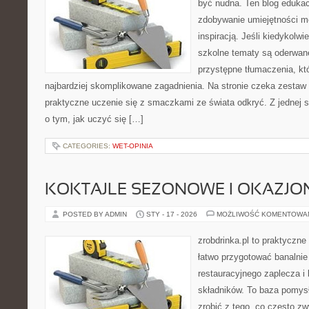
być nudna. Ten blog edukac
zdobywanie umiejętności m
inspiracją. Jeśli kiedykolwi
szkolne tematy są oderwane
przystępne tłumaczenia, k
najbardziej skomplikowane zagadnienia. Na stronie czeka zestaw t
praktyczne uczenie się z smaczkami ze świata odkryć. Z jednej st
o tym, jak uczyć się […]
CATEGORIES:
WET-OPINIA
KOKTAJLE SEZONOWE I OKAZJO
POSTED BY ADMIN
STY - 17 - 2026
MOŻLIWOŚĆ KOMENTOWA
zrobdrinka.pl to praktyczne
łatwo przygotować banalnie
restauracyjnego zaplecza i
składników. To baza pomysłó
zrobić z tego, co często zw