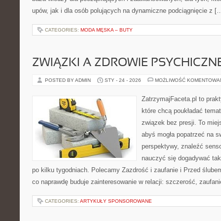
upów, jak i dla osób polujących na dynamiczne podciągnięcie z [
CATEGORIES:
MODA MĘSKA – BUTY
ZWIĄZKI A ZDROWIE PSYCHICZN
POSTED BY ADMIN
STY - 24 - 2026
MOŻLIWOŚĆ KOMENTOWA
ZatrzymajFaceta.pl to prakt
które chcą poukładać temat
związek bez presji. To mie
abyś mogła popatrzeć na sw
perspektywy, znaleźć sens
nauczyć się dogadywać tak,
po kilku tygodniach. Polecamy Zazdrość i zaufanie i Przed ślubem
co naprawdę buduje zainteresowanie w relacji: szczerość, zaufani
CATEGORIES:
ARTYKUŁY SPONSOROWANE