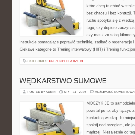
które chcą truchtać w stoli
bez chaosu i bez kontuzji. 
ruchu spotyka się z wiedzą
tego, czy dopiero zaczynasz
czy masz za sobą kilometry
instrukcje pomagające poprawić technikię, zadbać o regenerację i
Ciekawe kategorie to Trening interwałowy (HIIT) i Trening funkcjon
CATEGORIES:
PREZENTY DLA DZIECI
WĘDKARSTWO SUMOWE
POSTED BY ADMIN
STY - 24 - 2026
MOŻLIWOŚĆ KOMENTOWA
MOCZYKIJE to samodzielny 
powstał po to, aby łączyć 
konkretną wiedzą. To miejs
spokój nad brzegiem, ale j
mądrzej. Niezależnie od teg