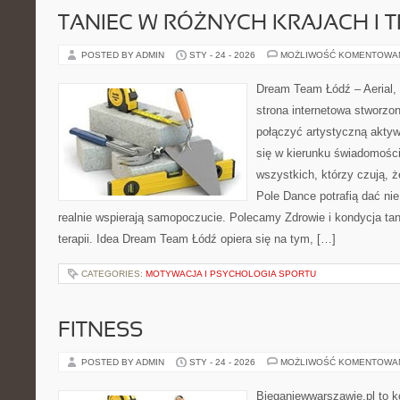
TANIEC W RÓŻNYCH KRAJACH I 
POSTED BY ADMIN
STY - 24 - 2026
MOŻLIWOŚĆ KOMENTOWA
Dream Team Łódź – Aerial, 
strona internetowa stworzon
połączyć artystyczną aktyw
się w kierunku świadomości 
wszystkich, którzy czują, ż
Pole Dance potrafią dać nie
realnie wspierają samopoczucie. Polecamy Zdrowie i kondycja tan
terapii. Idea Dream Team Łódź opiera się na tym, […]
CATEGORIES:
MOTYWACJA I PSYCHOLOGIA SPORTU
FITNESS
POSTED BY ADMIN
STY - 24 - 2026
MOŻLIWOŚĆ KOMENTOWA
Bieganiewwarszawie.pl to k