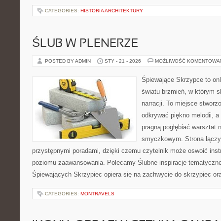
CATEGORIES:
HISTORIA ARCHITEKTURY
ŚLUB W PLENERZE
POSTED BY ADMIN
STY - 21 - 2026
MOŻLIWOŚĆ KOMENTOWA
Śpiewające Skrzypce to on
światu brzmień, w którym s
narracji. To miejsce stworz
odkrywać piękno melodii, a 
pragną pogłębiać warsztat 
smyczkowym. Strona łączy
przystępnymi poradami, dzięki czemu czytelnik może oswoić inst
poziomu zaawansowania. Polecamy Ślubne inspiracje tematyczne 
Śpiewających Skrzypiec opiera się na zachwycie do skrzypiec or
CATEGORIES:
MONTRAVELS