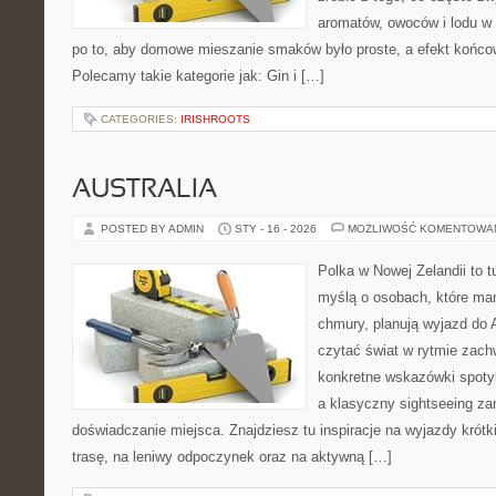
aromatów, owoców i lodu w 
po to, aby domowe mieszanie smaków było proste, a efekt końcow
Polecamy takie kategorie jak: Gin i […]
CATEGORIES:
IRISHROOTS
AUSTRALIA
POSTED BY ADMIN
STY - 16 - 2026
MOŻLIWOŚĆ KOMENTOWA
Polka w Nowej Zelandii to 
myślą o osobach, które marz
chmury, planują wyjazd do A
czytać świat w rytmie zach
konkretne wskazówki spotyka
a klasyczny sightseeing za
doświadczanie miejsca. Znajdziesz tu inspiracje na wyjazdy krótk
trasę, na leniwy odpoczynek oraz na aktywną […]