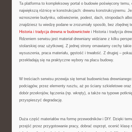
Ta platforma to kompleksowy portal o budowie poświęcony temu, 
największą różnicę w konstrukcjach: drewnu konstrukcyjnemu. Jeż
wznoszenie budynku, odświeżenie, podest, dach, stropodach alb
znajdziesz tu wiedzę podane w zrozumiały sposób, bez zbędnej te
Historia i tradycja drewna w budownictwie
i Historia i tradycja dr
Rdzeniem serwisu jest materiał drewniany widziane z kilku persp
stolarskiej oraz użytkowej. Z jednej strony omawiamy cechy takie
wysuszenia, praca materiału, gęstość i trwałość. Z drugiej – pokaz
przekładają się na praktyczne wybory na placu budowy.
W treściach serwisu przewija się temat budownictwa drewnianego
podciągów, przez elementy rusztu, aż po ściany szkieletowe ora
dobór przekrojów, łączenia (np. wkręty), a także na typowe potknię
przyspieszyć degradację.
Duża część materiałów ma formę przewodników i DIY. Dzięki tem
przejść przez przygotowanie pracy, dobrać osprzęt, ocenić klasę