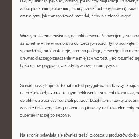
tak, by uniknąć pęknięć, drzazg, pleśni czy degradacji. W prakty
zabezpieczaniu (olejowanie, lazury, środki ochrony drewna), se
oraz o tym, jak transportować materiał, żeby nie złapał wilgoć.
Ważnym filarem serwisu są gatunki drewna. Porównujemy sosnow
szlachetne – nie w oderwaniu od rzeczywistości, tylko pod kątem 
sprawdzi się na konstrukcję, a co na podłogę, elewację albo meb
drewna: dlaczego znaczenie ma miejsce wzrostu, jak rozumieć sę
tylko sprawą wyglądu, a kiedy bywa sygnałem ryzyka.
Serwis porządkuje też temat metod przygotowania tarcicy. Znajdzie
ocenie jakości, czterostronnym heblowaniu, suszeniu komorowym,
obróbki w zależności od skali potrzeb. Dzięki temu łatwiej zrozum
w cenie i dlaczego dwa podobne na pierwszy rzut oka elementy
zupełnie inaczej po sezonie.
Na stronie pojawiają się również treści z obszaru produktów do b