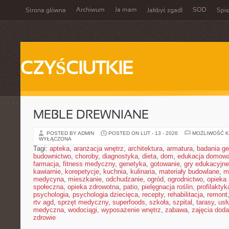
Archiwum
Ja mam
SOD
Strona główna
Jakbyś zgadł
Spis
CZYŚCIUTKIE
MEBLE DREWNIANE
POSTED BY ADMIN
POSTED ON LUT - 13 - 2026
MOŻLIWOŚĆ 
WYŁĄCZONA
Tagi:
apteka
,
aranżacja wnętrz
,
architektura
,
armatura
,
badania g
budownictwo
,
choroby
,
diagnostyka
,
dieta
,
dom
,
edukacja domow
farmacja
,
fitness medyczny
,
genetyka
,
gotowanie
,
gry edukacyjne
kawiarnie
,
korepetycje
,
kuchnia
,
kulinaria
,
materiały budowlane
,
m
medycyna
,
mieszkanie
,
odchudzanie
,
ogród
,
ogrodnictwo
,
opieka
społeczna
,
opieka zdrowotna
,
patio
,
pielęgnacja roślin
,
profilaktyk
psychologia
,
psychologia dziecięca
,
recepty
,
rehabilitacja
,
remont
rtv agd
,
sprzęt medyczny
,
superfoods
,
szkoła
,
szpital
,
tarasy
,
usł
medyczna
,
wodociągi
,
wyposażenie wnętrz
,
zabawa
,
zajęcia dod
zdrowie