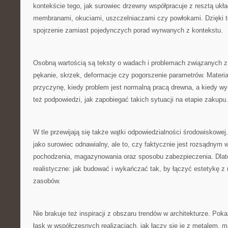
kontekście tego, jak surowiec drzewny współpracuje z resztą ukła
membranami, okuciami, uszczelniaczami czy powłokami. Dzięki 
spojrzenie zamiast pojedynczych porad wyrwanych z kontekstu.
Osobną wartością są teksty o wadach i problemach związanych z
pękanie, skrzek, deformacje czy pogorszenie parametrów. Materia
przyczynę, kiedy problem jest normalną pracą drewna, a kiedy wy
też podpowiedzi, jak zapobiegać takich sytuacji na etapie zakupu.
W tle przewijają się także wątki odpowiedzialności środowiskowe
jako surowiec odnawialny, ale to, czy faktycznie jest rozsądnym
pochodzenia, magazynowania oraz sposobu zabezpieczenia. Dlate
realistyczne: jak budować i wykańczać tak, by łączyć estetykę 
zasobów.
Nie brakuje też inspiracji z obszaru trendów w architekturze. Po
łask w współczesnych realizacjach, jak łączy się je z metalem, m