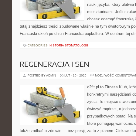
nauki języka, który ułatwi
mieszkańcami. Jeśli szukas
chcesz ogarnąć francuską k
tutaj znajdziesz treści zbudowane właśnie na tym dwutorowym pod
Francuski dzień po dniu i Francuska popkultura. W centrum tej st
CATEGORIES:
HISTORIA STOMATOLOGII
REGENERACJA I SEN
POSTED BY ADMIN
LUT - 10 - 2026
MOŻLIWOŚĆ KOMENTOWA
o2fit.pl to Fitness Klub, kt
konkretnymi narzędziami do
życia. To miejsce stworzon
ćwiczyć mądrzej, a jednocze
przypadkowych porad. Na st
które pomagają wzmocnić ci
także zadbać o zdrowie — bez presji, za to z planem. Ciekawe ka