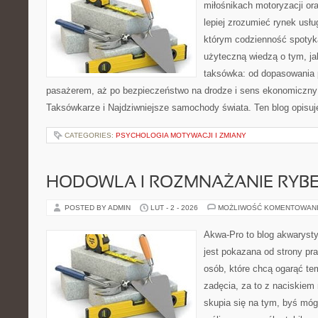
miłośnikach motoryzacji or
lepiej zrozumieć rynek usłu
którym codzienność spotyka
użyteczną wiedzą o tym, j
taksówka: od dopasowania p
pasażerem, aż po bezpieczeństwo na drodze i sens ekonomiczny
Taksówkarze i Najdziwniejsze samochody świata. Ten blog opisuje
CATEGORIES:
PSYCHOLOGIA MOTYWACJI I ZMIANY
HODOWLA I ROZMNAŻANIE RYB
POSTED BY ADMIN
LUT - 2 - 2026
MOŻLIWOŚĆ KOMENTOWAN
Akwa-Pro to blog akwaryst
jest pokazana od strony pra
osób, które chcą ogarąć te
zadęcia, za to z naciskiem
skupia się na tym, byś móg