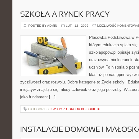
SZKOŁA A RYNEK PRACY
POSTED BY ADMIN
LUT - 12 - 2026
MOŻLIWOŚĆ KOMENTOWA
Placówka Podstawowa w Po
którym edukacja splata si
szkolapopow.pl opisuje życ
oraz uwydatnia kierunek s
uczniów. To historia o poz
klas aż po następne wyzwa
życzliwości oraz rozwoju. Dobre kategorie to Życie szkoły i Edu
inicjatyw znajduje się młody człowiek oraz jego potrzeby. Wczesn
jako fundament […]
CATEGORIES:
KWIATY Z OGRODU DO BUKIETU
INSTALACJE DOMOWE I MAŁOS