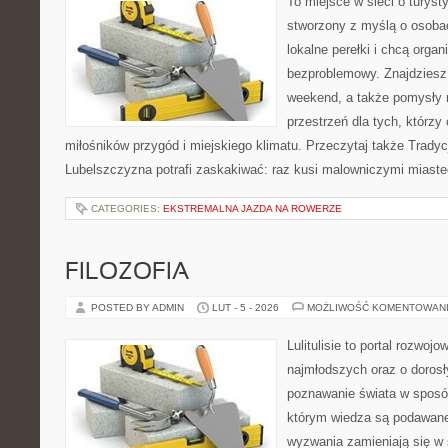
To miejsce w sieci o turyst
stworzony z myślą o osobac
lokalne perełki i chcą org
bezproblemowy. Znajdziesz t
weekend, a także pomysły 
przestrzeń dla tych, którzy 
miłośników przygód i miejskiego klimatu. Przeczytaj także Tradycje i
Lubelszczyzna potrafi zaskakiwać: raz kusi malowniczymi miast
CATEGORIES:
EKSTREMALNA JAZDA NA ROWERZE
FILOZOFIA
POSTED BY ADMIN
LUT - 5 - 2026
MOŻLIWOŚĆ KOMENTOWAN
Lulitulisie to portal rozwoj
najmłodszych oraz o dorosł
poznawanie świata w sposó
którym wiedza są podawane
wyzwania zamieniają się w 