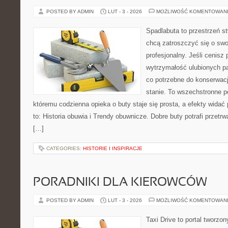
POSTED BY ADMIN
LUT - 3 - 2026
MOŻLIWOŚĆ KOMENTOWAN
Spadlabuta to przestrzeń st
chcą zatroszczyć się o swo
profesjonalny. Jeśli cenisz 
wytrzymałość ulubionych pa
co potrzebne do konserwac
stanie. To wszechstronne p
któremu codzienna opieka o buty staje się prosta, a efekty widać 
to: Historia obuwia i Trendy obuwnicze. Dobre buty potrafi przetrw
[…]
CATEGORIES:
HISTORIE I INSPIRACJE
PORADNIKI DLA KIEROWCÓW
POSTED BY ADMIN
LUT - 3 - 2026
MOŻLIWOŚĆ KOMENTOWAN
Taxi Drive to portal tworzon