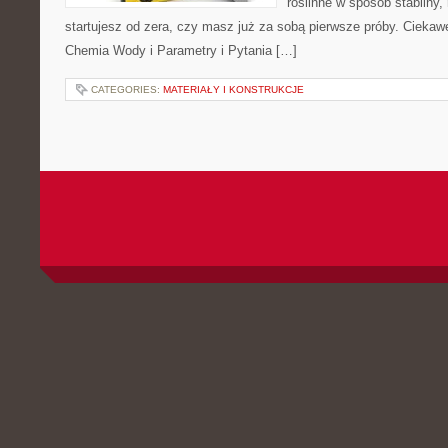
roślinne w sposób stabilny,
startujesz od zera, czy masz już za sobą pierwsze próby. Ciekawe
Chemia Wody i Parametry i Pytania […]
CATEGORIES:
MATERIAŁY I KONSTRUKCJE