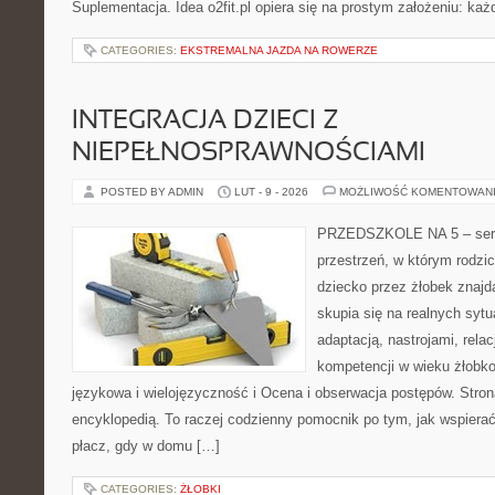
Suplementacja. Idea o2fit.pl opiera się na prostym założeniu: ka
CATEGORIES:
EKSTREMALNA JAZDA NA ROWERZE
INTEGRACJA DZIECI Z
NIEPEŁNOSPRAWNOŚCIAMI
POSTED BY ADMIN
LUT - 9 - 2026
MOŻLIWOŚĆ KOMENTOWAN
PRZEDSZKOLE NA 5 – serwi
przestrzeń, w którym rodzi
dziecko przez żłobek znajd
skupia się na realnych syt
adaptacją, nastrojami, rel
kompetencji w wieku żłob
językowa i wielojęzyczność i Ocena i obserwacja postępów. Stron
encyklopedią. To raczej codzienny pomocnik po tym, jak wspierać
płacz, gdy w domu […]
CATEGORIES:
ŻŁOBKI