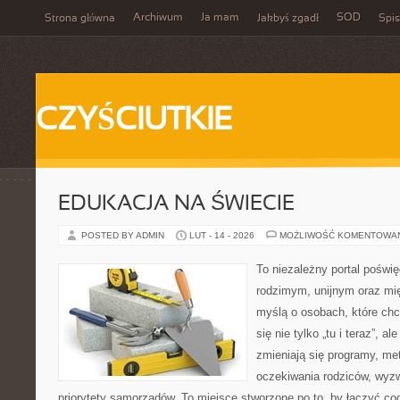
Archiwum
Ja mam
SOD
Strona główna
Jakbyś zgadł
Spis
CZYŚCIUTKIE
EDUKACJA NA ŚWIECIE
POSTED BY ADMIN
LUT - 14 - 2026
MOŻLIWOŚĆ KOMENTOWA
To niezależny portal poświę
rodzimym, unijnym oraz m
myślą o osobach, które chc
się nie tylko „tu i teraz”, a
zmieniają się programy, me
oczekiwania rodziców, wyz
priorytety samorządów. To miejsce stworzone po to, by łączyć co