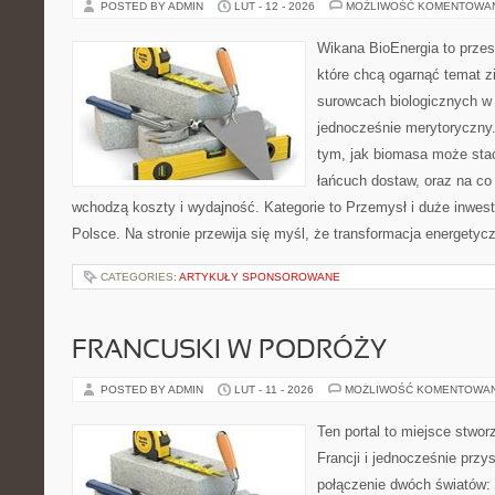
POSTED BY ADMIN
LUT - 12 - 2026
MOŻLIWOŚĆ KOMENTOWA
Wikana BioEnergia to przes
które chcą ogarnąć temat zie
surowcach biologicznych w 
jednocześnie merytoryczny.
tym, jak biomasa może stać
łańcuch dostaw, oraz na co
wchodzą koszty i wydajność. Kategorie to Przemysł i duże inwest
Polsce. Na stronie przewija się myśl, że transformacja energetyc
CATEGORIES:
ARTYKUŁY SPONSOROWANE
FRANCUSKI W PODRÓŻY
POSTED BY ADMIN
LUT - 11 - 2026
MOŻLIWOŚĆ KOMENTOWA
Ten portal to miejsce stwor
Francji i jednocześnie przy
połączenie dwóch światów: 