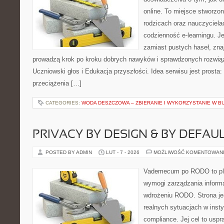
online. To miejsce stworzo
rodzicach oraz nauczyciela
codzienność e-learningu. Je
zamiast pustych haseł, zna
prowadzą krok po kroku dobrych nawyków i sprawdzonych rozwiąz
Uczniowski głos i Edukacja przyszłości. Idea serwisu jest prosta
przeciążenia […]
CATEGORIES:
WODA DESZCZOWA – ZBIERANIE I WYKORZYSTANIE W B
PRIVACY BY DESIGN & BY DEFAU
POSTED BY ADMIN
LUT - 7 - 2026
MOŻLIWOŚĆ KOMENTOWAN
Vademecum po RODO to plat
wymogi zarządzania informa
wdrożeniu RODO. Strona je
realnych sytuacjach w inst
compliance. Jej cel to uspr