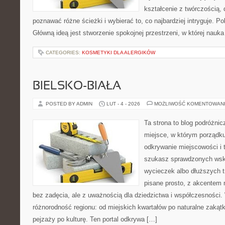
kształcenie z twórczością
poznawać różne ścieżki i wybierać to, co najbardziej intryguje. P
Główną ideą jest stworzenie spokojnej przestrzeni, w której nauk
CATEGORIES:
KOSMETYKI DLA ALERGIKÓW
BIELSKO-BIAŁA
POSTED BY ADMIN
LUT - 4 - 2026
MOŻLIWOŚĆ KOMENTOWAN
Ta strona to blog podróżni
miejsce, w którym porządk
odkrywanie miejscowości i 
szukasz sprawdzonych ws
wycieczek albo dłuższych tr
pisane prosto, z akcentem n
bez zadęcia, ale z uważnością dla dziedzictwa i współczesności. 
różnorodność regionu: od miejskich kwartałów po naturalne zakątki
pejzaży po kulturę. Ten portal odkrywa […]