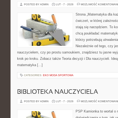
POSTED BY ADMIN
LUT - 7 - 2026
MOŻLIWOŚĆ KOMENTOWAN
Strona „Matematyka dla każ
ćwiczeń, w której zależnośc
stają się narzędziem. To k
chcą poukładać matematykę
którzy potrzebują utrwalen
Niezależnie od tego, czy j
nauczycielem, czy po prostu samoukiem, znajdziesz tu jasne wyj
krok po kroku. Zobacz także Teoria decyzji i Dla nauczycieli. Ide
matematyka […]
CATEGORIES:
EKO MODA SPORTOWA
BIBLIOTEKA NAUCZYCIELA
POSTED BY ADMIN
LUT - 7 - 2026
MOŻLIWOŚĆ KOMENTOWAN
PSP Kamionka to wortal o n
doświadczenia o tym, jak u