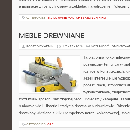
a inspiracje z różnych krajów przekładać na wdrożenie. Polecamy
CATEGORIES:
SKALOWANIE MAŁYCH I ŚREDNICH FIRM
MEBLE DREWNIANE
POSTED BY ADMIN
LUT - 13 - 2026
MOŻLIWOŚĆ KOMENTOWA
Ta platforma to kompleksow
poświęcony temu, co w prak
różnicę w konstrukcjach: d
Jeżeli interesuje Cię wzno
podest, dach, stropodach a
wykończeniowe, znajdziesz
zrozumiały sposób, bez zbędnej teorii. Polecamy kategorie Histori
budownictwie i Historia i tradycja drewna w budownictwie. Rdzenie
drewniany widziane z kilku perspektyw naraz: wykonawczej, stolar
CATEGORIES:
OPEL