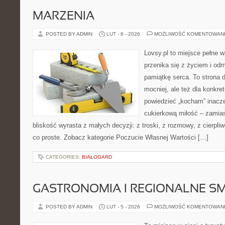
MARZENIA
POSTED BY ADMIN
LUT - 6 - 2026
MOŻLIWOŚĆ KOMENTOWAN
Lovsy.pl to miejsce pełne 
przenika się z życiem i od
pamiątkę serca. To strona d
mocniej, ale też dla konkre
powiedzieć „kocham” inaczej
cukierkową miłość – zamias
bliskość wyrasta z małych decyzji: z troski, z rozmowy, z cierpli
co proste. Zobacz kategorie Poczucie Własnej Wartości […]
CATEGORIES:
BIAŁOGARD
GASTRONOMIA I REGIONALNE S
POSTED BY ADMIN
LUT - 5 - 2026
MOŻLIWOŚĆ KOMENTOWAN