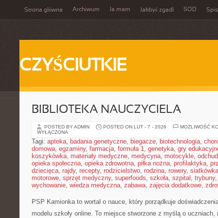
Archiwum
Ja mam
SOD
Strona główna
Jakbyś zgadł
Spis
CZYŚCIUTKIE
BIBLIOTEKA NAUCZYCIELA
POSTED BY ADMIN
POSTED ON LUT - 7 - 2026
MOŻLIWOŚĆ K
WYŁĄCZONA
Tagi:
apteka
,
badania genetyczne
,
biegacze
,
biotechnologia
,
chor
domowa
,
egzaminy
,
farmacja
,
formuła 1
,
genetyka
,
gry edukacyjn
koszykówka
,
materiały medyczne
,
medycyna
,
motocykle
,
odchud
opieka społeczna
,
opieka zdrowotna
,
piłka nożna
,
profilaktyka
,
pr
dziecięca
,
rajdy
,
recepty
,
rodzicielstwo
,
rodzina
,
rowery
,
siatkówk
motorowe
,
sprzęt medyczny
,
superfoods
,
szkoła
,
szpital
,
trybuny
wychowanie
,
wiedza medyczna
,
zabawa
,
zajęcia dodatkowe
,
zdro
PSP Kamionka to wortal o nauce, który porządkuje doświadczenia
modelu szkoły online. To miejsce stworzone z myślą o uczniach, 