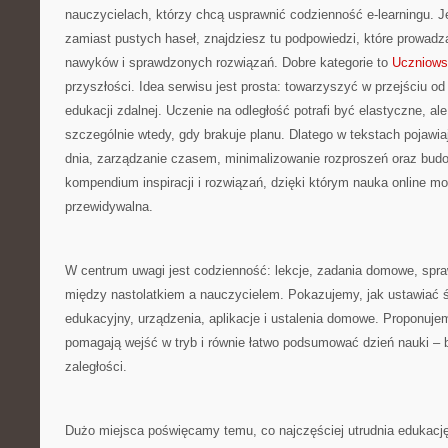
nauczycielach, którzy chcą usprawnić codzienność e-learningu. Je
zamiast pustych haseł, znajdziesz tu podpowiedzi, które prowadz
nawyków i sprawdzonych rozwiązań. Dobre kategorie to
Uczniows
przyszłości. Idea serwisu jest prosta: towarzyszyć w przejściu o
edukacji zdalnej. Uczenie na odległość potrafi być elastyczne, a
szczególnie wtedy, gdy brakuje planu. Dlatego w tekstach pojawiaj
dnia, zarządzanie czasem, minimalizowanie rozproszeń oraz bud
kompendium inspiracji i rozwiązań, dzięki którym nauka online mo
przewidywalna.
W centrum uwagi jest codzienność: lekcje, zadania domowe, spra
między nastolatkiem a nauczycielem. Pokazujemy, jak ustawiać ś
edukacyjny, urządzenia, aplikacje i ustalenia domowe. Proponujem
pomagają wejść w tryb i równie łatwo podsumować dzień nauki – 
zaległości.
Dużo miejsca poświęcamy temu, co najczęściej utrudnia edukację 