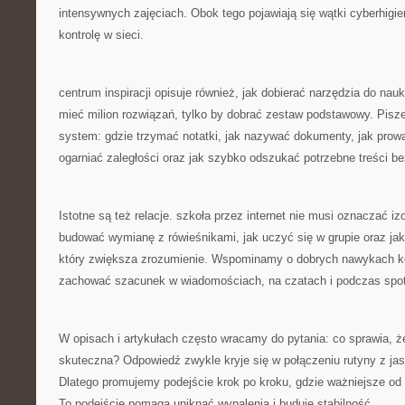
intensywnych zajęciach. Obok tego pojawiają się wątki cyberhigie
kontrolę w sieci.
centrum inspiracji opisuje również, jak dobierać narzędzia do nauki
mieć milion rozwiązań, tylko by dobrać zestaw podstawowy. Pisz
system: gdzie trzymać notatki, jak nazywać dokumenty, jak prow
ogarniać zaległości oraz jak szybko odszukać potrzebne treści b
Istotne są też relacje. szkoła przez internet nie musi oznaczać iz
budować wymianę z rówieśnikami, jak uczyć się w grupie oraz ja
który zwiększa zrozumienie. Wspominamy o dobrych nawykach kom
zachować szacunek w wiadomościach, na czatach i podczas spo
W opisach i artykułach często wracamy do pytania: co sprawia, że
skuteczna? Odpowiedź zwykle kryje się w połączeniu rutyny z ja
Dlatego promujemy podejście krok po kroku, gdzie ważniejsze od 
To podejście pomaga uniknąć wypalenia i buduje stabilność.