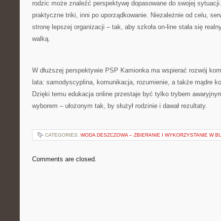
rodzic może znaleźć perspektywę dopasowane do swojej sytuacji
praktyczne triki, inni po uporządkowanie. Niezależnie od celu, se
stronę lepszej organizacji – tak, aby szkoła on-line stała się real
walką.
W dłuższej perspektywie PSP Kamionka ma wspierać rozwój kompe
lata: samodyscyplina, komunikacja, rozumienie, a także mądre kor
Dzięki temu edukacja online przestaje być tylko trybem awaryjny
wyborem – ułożonym tak, by służył rodzinie i dawał rezultaty.
CATEGORIES:
WODA DESZCZOWA – ZBIERANIE I WYKORZYSTANIE W B
Comments are closed.