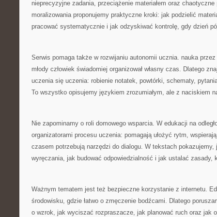
nieprecyzyjne zadania, przeciążenie materiałem oraz chaotyczne
moralizowania proponujemy praktyczne kroki: jak podzielić materia
pracować systematycznie i jak odzyskiwać kontrolę, gdy dzień pój
Serwis pomaga także w rozwijaniu autonomii ucznia. nauka przez
młody człowiek świadomiej organizował własny czas. Dlatego znaj
uczenia się uczenia: robienie notatek, powtórki, schematy, pytan
To wszystko opisujemy językiem zrozumiałym, ale z naciskiem n
Nie zapominamy o roli domowego wsparcia. W edukacji na odległoś
organizatorami procesu uczenia: pomagają ułożyć rytm, wspieraj
czasem potrzebują narzędzi do dialogu. W tekstach pokazujemy, 
wyręczania, jak budować odpowiedzialność i jak ustalać zasady, k
Ważnym tematem jest też bezpieczne korzystanie z internetu. Edu
środowisku, gdzie łatwo o zmęczenie bodźcami. Dlatego porusza
o wzrok, jak wyciszać rozpraszacze, jak planować ruch oraz ja