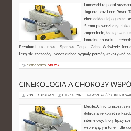
Landworld to portal stworz
Jaguara oraz Land Rover. To
chcą dokładniej ogarniać se
Strona prowadzi czytelnika
zagadnienia, łącząc warszt
kontekstem rynku i technol
Premium i Luksusowe i Sportowe Coupe i Cabrio W świecie Jagu
liczą się szczegóły. Nawet drobne sygnały potrafią wskazywać n
CATEGORIES:
GRUZJA
GINEKOLOGIA A CHOROBY WSPÓŁ
POSTED BY ADMIN
LUT - 18 - 2026
MOŻLIWOŚĆ KOMENTOWA
MediluxClinic to przestrzeń
dobrostanie kobiet na każd
internetowy, który łączy rz
wspierającym tonem dla co