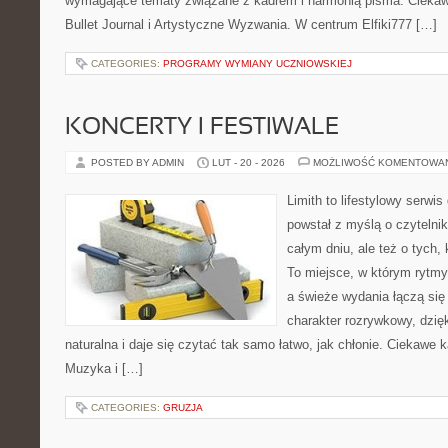
wymagające tematy związane z kadrem i harmonią pisma. Ciekawe
Bullet Journal i Artystyczne Wyzwania. W centrum Elfiki777 […]
CATEGORIES:
PROGRAMY WYMIANY UCZNIOWSKIEJ
KONCERTY I FESTIWALE
POSTED BY ADMIN
LUT - 20 - 2026
MOŻLIWOŚĆ KOMENTOWA
Limith to lifestylowy serwi
powstał z myślą o czytelni
całym dniu, ale też o tych,
To miejsce, w którym rytmy
a świeże wydania łączą się
charakter rozrywkowy, dzię
naturalna i daje się czytać tak samo łatwo, jak chłonie. Ciekawe k
Muzyka i […]
CATEGORIES:
GRUZJA