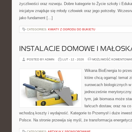
życzliwości oraz rozwoju. Dobre kategorie to Życie szkoły i Edu
inicjatyw znajduje się młody człowiek oraz jego potrzeby. Wczesn
jako fundament […]
CATEGORIES:
KWIATY Z OGRODU DO BUKIETU
INSTALACJE DOMOWE I MAŁOS
POSTED BY ADMIN
LUT - 12 - 2026
MOŻLIWOŚĆ KOMENTOWA
Wikana BioEnergia to przes
które chcą ogarnąć temat zie
surowcach biologicznych w 
jednocześnie merytoryczny.
tym, jak biomasa może stać
łańcuch dostaw, oraz na co
wchodzą koszty i wydajność. Kategorie to Przemysł i duże inwest
Polsce. Na stronie przewija się myśl, że transformacja energetyc
CATEGORIES:
ARTYKUŁY SPONSOROWANE