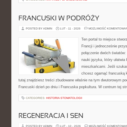
FRANCUSKI W PODRÓŻY
POSTED BY ADMIN
LUT - 11 - 2026
MOŻLIWOŚĆ KOMENTOWA
Ten portal to miejsce stwor
Francji i jednocześnie przy
połączenie dwóch światów: 
nauki języka, który ułatwi
mieszkańcami. Jeśli szukas
chcesz ogarnąć francuską k
tutaj znajdziesz treści zbudowane właśnie na tym dwutorowym pod
Francuski dzień po dniu i Francuska popkultura. W centrum tej st
CATEGORIES:
HISTORIA STOMATOLOGII
REGENERACJA I SEN
POSTED BY ADMIN
LUT - 10 - 2026
MOŻLIWOŚĆ KOMENTOWA