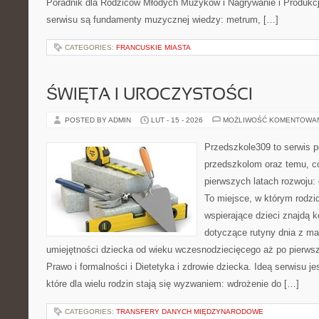
Poradnik dla Rodziców Młodych Muzyków i Nagrywanie i Produkc
serwisu są fundamenty muzycznej wiedzy: metrum, […]
CATEGORIES:
FRANCUSKIE MIASTA
ŚWIĘTA I UROCZYSTOŚCI
POSTED BY ADMIN
LUT - 15 - 2026
MOŻLIWOŚĆ KOMENTOWA
Przedszkole309 to serwis 
przedszkolom oraz temu, c
pierwszych latach rozwoju:
To miejsce, w którym rodz
wspierające dzieci znajdą 
dotyczące rutyny dnia z ma
umiejętności dziecka od wieku wczesnodziecięcego aż po pierwsz
Prawo i formalności i Dietetyka i zdrowie dziecka. Ideą serwisu j
które dla wielu rodzin stają się wyzwaniem: wdrożenie do […]
CATEGORIES:
TRANSFERY DANYCH MIĘDZYNARODOWE