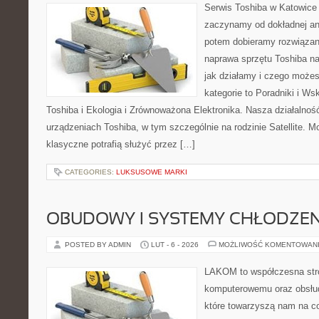
Serwis Toshiba w Katowice 
zaczynamy od dokładnej ana
potem dobieramy rozwiązanie
naprawa sprzętu Toshiba na
jak działamy i czego może
kategorie to Poradniki i W
Toshiba i Ekologia i Zrównoważona Elektronika. Nasza działalność
urządzeniach Toshiba, w tym szczególnie na rodzinie Satellite. M
klasyczne potrafią służyć przez […]
CATEGORIES:
LUKSUSOWE MARKI
OBUDOWY I SYSTEMY CHŁODZEN
POSTED BY ADMIN
LUT - 6 - 2026
MOŻLIWOŚĆ KOMENTOWAN
LAKOM to współczesna str
komputerowemu oraz obsłud
które towarzyszą nam na co