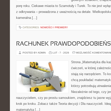
porę roku. Ciekawe miasta to Szamotuły i Turek. To nie jest wyłączn
z odkrywania – prowadzona z uważnością na detale. Wielkopolska 
kameralna […]
CATEGORIES:
NOWOŚCI I PREMIERY
RACHUNEK PRAWDOPODOBIEŃ
POSTED BY ADMIN
LUT - 7 - 2026
MOŻLIWOŚĆ KOMENTOWAN
Strona „Matematyka dla każ
ćwiczeń, w której zależnośc
stają się narzędziem. To k
chcą poukładać matematykę
którzy potrzebują utrwalen
Niezależnie od tego, czy j
nauczycielem, czy po prostu samoukiem, znajdziesz tu jasne wyj
krok po kroku. Zobacz także Teoria decyzji i Dla nauczycieli. Ide
matematyka […]