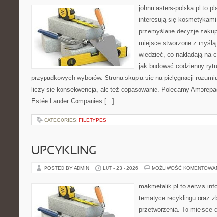
johnmasters-polska.pl to pl
interesują się kosmetykami
przemyślane decyzje zakup
miejsce stworzone z myślą o
wiedzieć, co nakładają na cia
jak budować codzienny rytu
przypadkowych wyborów. Strona skupia się na pielęgnacji rozumia
liczy się konsekwencja, ale też dopasowanie. Polecamy Amorepaci
Estée Lauder Companies […]
CATEGORIES:
FILETYPES
UPCYKLING
POSTED BY ADMIN
LUT - 23 - 2026
MOŻLIWOŚĆ KOMENTOWA
makmetalik.pl to serwis in
tematyce recyklingu oraz zb
przetworzenia. To miejsce d