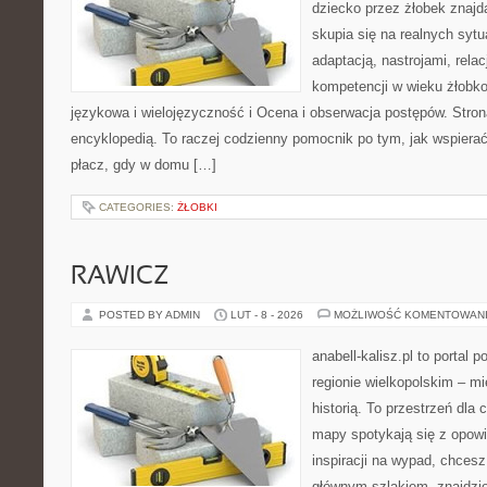
dziecko przez żłobek znajd
skupia się na realnych syt
adaptacją, nastrojami, rel
kompetencji w wieku żłob
językowa i wielojęzyczność i Ocena i obserwacja postępów. Stron
encyklopedią. To raczej codzienny pomocnik po tym, jak wspierać
płacz, gdy w domu […]
CATEGORIES:
ŻŁOBKI
RAWICZ
POSTED BY ADMIN
LUT - 8 - 2026
MOŻLIWOŚĆ KOMENTOWAN
anabell-kalisz.pl to portal 
regionie wielkopolskim – mi
historią. To przestrzeń dla
mapy spotykają się z opowi
inspiracji na wypad, chcesz
głównym szlakiem, znajdzi