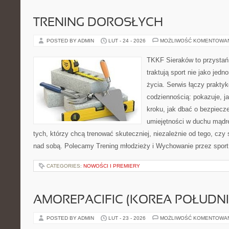
TRENING DOROSŁYCH
POSTED BY ADMIN
LUT - 24 - 2026
MOŻLIWOŚĆ KOMENTOWA
TKKF Sieraków to przystań i
traktują sport nie jako jedn
życia. Serwis łączy praktyk
codziennością: pokazuje, j
kroku, jak dbać o bezpiecze
umiejętności w duchu mądre
tych, którzy chcą trenować skuteczniej, niezależnie od tego, czy 
nad sobą. Polecamy Trening młodzieży i Wychowanie przez spor
CATEGORIES:
NOWOŚCI I PREMIERY
AMOREPACIFIC (KOREA POŁUDN
POSTED BY ADMIN
LUT - 23 - 2026
MOŻLIWOŚĆ KOMENTOWA