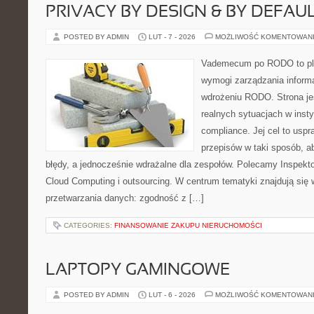
PRIVACY BY DESIGN & BY DEFAU
POSTED BY ADMIN
LUT - 7 - 2026
MOŻLIWOŚĆ KOMENTOWAN
Vademecum po RODO to plat
wymogi zarządzania informa
wdrożeniu RODO. Strona je
realnych sytuacjach w inst
compliance. Jej cel to uspr
przepisów w taki sposób, a
błędy, a jednocześnie wdrażalne dla zespołów. Polecamy Inspekt
Cloud Computing i outsourcing. W centrum tematyki znajdują się
przetwarzania danych: zgodność z […]
CATEGORIES:
FINANSOWANIE ZAKUPU NIERUCHOMOŚCI
LAPTOPY GAMINGOWE
POSTED BY ADMIN
LUT - 6 - 2026
MOŻLIWOŚĆ KOMENTOWAN