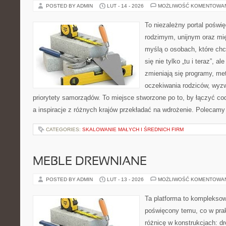
POSTED BY ADMIN
LUT - 14 - 2026
MOŻLIWOŚĆ KOMENTOWA
To niezależny portal poświę
rodzimym, unijnym oraz m
myślą o osobach, które chc
się nie tylko „tu i teraz”, a
zmieniają się programy, me
oczekiwania rodziców, wyz
priorytety samorządów. To miejsce stworzone po to, by łączyć co
a inspiracje z różnych krajów przekładać na wdrożenie. Polecamy
CATEGORIES:
SKALOWANIE MAŁYCH I ŚREDNICH FIRM
MEBLE DREWNIANE
POSTED BY ADMIN
LUT - 13 - 2026
MOŻLIWOŚĆ KOMENTOWA
Ta platforma to kompleksow
poświęcony temu, co w prak
różnicę w konstrukcjach: d