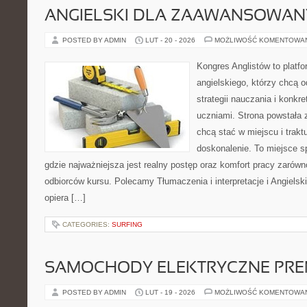
ANGIELSKI DLA ZAAWANSOWA
POSTED BY ADMIN
LUT - 20 - 2026
MOŻLIWOŚĆ KOMENTOWA
Kongres Anglistów to platf
angielskiego, którzy chcą
strategii nauczania i konkr
uczniami. Strona powstała 
chcą stać w miejscu i trakt
doskonalenie. To miejsce spo
gdzie najważniejsza jest realny postęp oraz komfort pracy zarówno
odbiorców kursu. Polecamy Tłumaczenia i interpretacje i Angielsk
opiera […]
CATEGORIES:
SURFING
SAMOCHODY ELEKTRYCZNE PRE
POSTED BY ADMIN
LUT - 19 - 2026
MOŻLIWOŚĆ KOMENTOWA