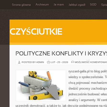
Archiwum
Ja mam
SOD
Strona główna
Jakbyś zgadł
Spis
CZYŚCIUTKIE
POLITYCZNE KONFLIKTY I KRYZY
POSTED BY ADMIN
LUT - 25 - 2026
MOŻLIWOŚĆ KOMENTOWA
ryszard-galla.pl to blog pol
wiedzy o społeczeństwie. To
chcą pojmować mechanizmy
śledzić procesy zachodzące
jednocześnie budować włas
analizy i argumenty. W cen
uczestnik demokracji, a także to, jak decyzje podejmowane na r