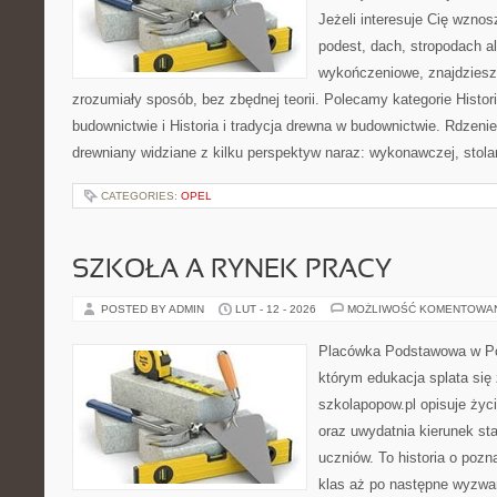
Jeżeli interesuje Cię wzno
podest, dach, stropodach a
wykończeniowe, znajdziesz
zrozumiały sposób, bez zbędnej teorii. Polecamy kategorie Histori
budownictwie i Historia i tradycja drewna w budownictwie. Rdzenie
drewniany widziane z kilku perspektyw naraz: wykonawczej, stolar
CATEGORIES:
OPEL
SZKOŁA A RYNEK PRACY
POSTED BY ADMIN
LUT - 12 - 2026
MOŻLIWOŚĆ KOMENTOWA
Placówka Podstawowa w Po
którym edukacja splata si
szkolapopow.pl opisuje życ
oraz uwydatnia kierunek s
uczniów. To historia o poz
klas aż po następne wyzwa