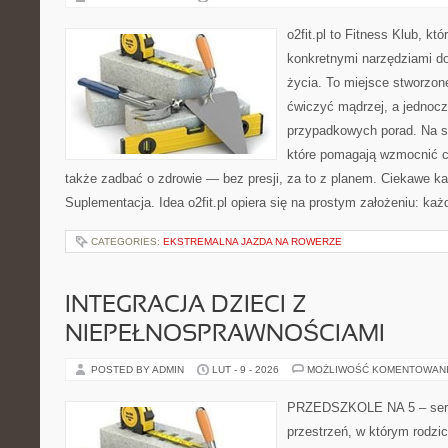
o2fit.pl to Fitness Klub, kt
konkretnymi narzędziami do
życia. To miejsce stworzon
ćwiczyć mądrzej, a jednocze
przypadkowych porad. Na st
które pomagają wzmocnić ci
także zadbać o zdrowie — bez presji, za to z planem. Ciekawe ka
Suplementacja. Idea o2fit.pl opiera się na prostym założeniu: ka
CATEGORIES:
EKSTREMALNA JAZDA NA ROWERZE
INTEGRACJA DZIECI Z
NIEPEŁNOSPRAWNOŚCIAMI
POSTED BY ADMIN
LUT - 9 - 2026
MOŻLIWOŚĆ KOMENTOWAN
PRZEDSZKOLE NA 5 – serwi
przestrzeń, w którym rodzi