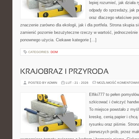
lepiej rozumieć, jak działa
odpady do sprzedaży, jak pr
oraz dlaczego właściwe po
znaczenie zarówno dla ekologii, jak i dla portfela. Strona skupia s
zamienić pozornie bezużyteczne rzeczy w wartość, jednocześnie
ponownego użycia. Ciekawe kategorie […]
CATEGORIES:
DOM
KRAJOBRAZ I PRZYRODA
POSTED BY ADMIN
LUT - 21 - 2026
MOŻLIWOŚĆ KOMENTOWA
Elfiki777 to pełen pomysłów
szkicować i ćwiczyć handwr
To miejsce powstało z myśl
kreskę, cenią papier i chc
rysunku oraz piśmie. Stron
pierwszych prób, przez małe