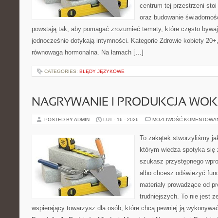
centrum tej przestrzeni sto
oraz budowanie świadomośc
powstają tak, aby pomagać zrozumieć tematy, które często bywa
jednocześnie dotykają intymności. Kategorie Zdrowie kobiety 20+
równowaga hormonalna. Na łamach […]
CATEGORIES:
BŁĘDY JĘZYKOWE
NAGRYWANIE I PRODUKCJA WO
POSTED BY ADMIN
LUT - 16 - 2026
MOŻLIWOŚĆ KOMENTOWA
To zakątek stworzyliśmy ja
którym wiedza spotyka się 
szukasz przystępnego wpr
albo chcesz odświeżyć fund
materiały prowadzące od pr
trudniejszych. To nie jest ze
wspierający towarzysz dla osób, które chcą pewniej ją wykonywać