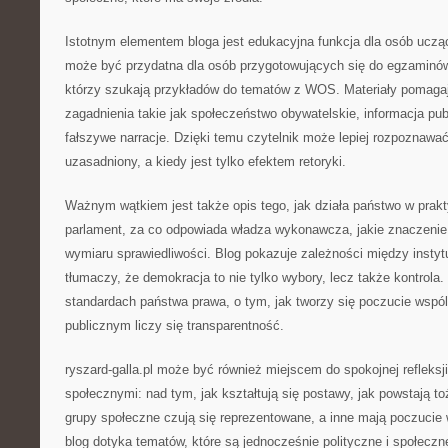
Istotnym elementem bloga jest edukacyjna funkcja dla osób uczą
może być przydatna dla osób przygotowujących się do egzaminów,
którzy szukają przykładów do tematów z WOS. Materiały pomagaj
zagadnienia takie jak społeczeństwo obywatelskie, informacja pu
fałszywe narracje. Dzięki temu czytelnik może lepiej rozpoznawać
uzasadniony, a kiedy jest tylko efektem retoryki.
Ważnym wątkiem jest także opis tego, jak działa państwo w prak
parlament, za co odpowiada władza wykonawcza, jakie znaczenie 
wymiaru sprawiedliwości. Blog pokazuje zależności między instyt
tłumaczy, że demokracja to nie tylko wybory, lecz także kontrola.
standardach państwa prawa, o tym, jak tworzy się poczucie wspól
publicznym liczy się transparentność.
ryszard-galla.pl może być również miejscem do spokojnej refleksj
społecznymi: nad tym, jak kształtują się postawy, jak powstają t
grupy społeczne czują się reprezentowane, a inne mają poczucie
blog dotyka tematów, które są jednocześnie polityczne i społeczn