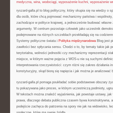
medyczna
,
wina
,
wodociągi
,
wyposażenie kuchni
,
wyposażenie wn
ryszard-galla.pl to blog polityczny, który skupia się na wiedzy o 
dla osób, które chcą pojmować mechanizmy państwa i wspólnoty,
zachodzące w polityce krajowej, a jednocześnie budować własne z
argumenty. W centrum pozostaje człowiek jako uczestnik demokrac
podejmowane na różnych szczeblach przekładają się na codzienn
Systemy polityczne świata i
Polityka międzynarodowa
Blog jest 
zawiłości bez spłycania sensu. Chodzi o to, by tematy takie jak p
terytorialna, wolności jednostki czy mechanizmy reprezentacji sta
miejsce, w którym ważne pojęcia z WOS-u nie są suchymi definic
interpretowania rzeczywistości: czym różni się zakres działania in
konstytucyjny, skąd biorą się napięcia i jak można je analizować 
ryszard-galla.pl pomaga poukładać sobie podstawowe obszary życi
tu pokazywana jako proces, w którym uczestniczą podmioty, ugru
W tekstach można znaleźć wyjaśnienia, jak powstaje ustawy, jak
prawa, dlaczego debata publiczna czasem bywa konstruktywna, a
podejście zachęca do patrzenia na spory nie jak na widowisko, le
społeczne, które ma swoje źródła.