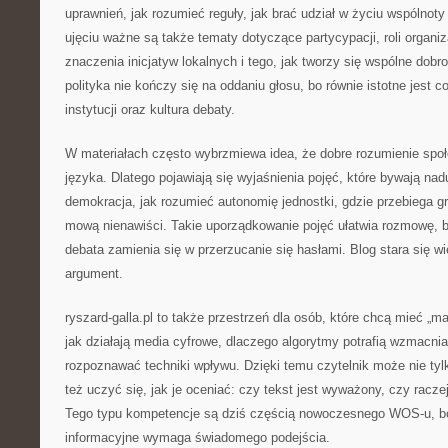
uprawnień, jak rozumieć reguły, jak brać udział w życiu wspólno
ujęciu ważne są także tematy dotyczące partycypacji, roli organi
znaczenia inicjatyw lokalnych i tego, jak tworzy się wspólne dobr
polityka nie kończy się na oddaniu głosu, bo równie istotne jest 
instytucji oraz kultura debaty.
W materiałach często wybrzmiewa idea, że dobre rozumienie spo
języka. Dlatego pojawiają się wyjaśnienia pojęć, które bywają na
demokracja, jak rozumieć autonomię jednostki, gdzie przebiega 
mową nienawiści. Takie uporządkowanie pojęć ułatwia rozmowę, 
debata zamienia się w przerzucanie się hasłami. Blog stara się w
argument.
ryszard-galla.pl to także przestrzeń dla osób, które chcą mieć „m
jak działają media cyfrowe, dlaczego algorytmy potrafią wzmacnia
rozpoznawać techniki wpływu. Dzięki temu czytelnik może nie tyl
też uczyć się, jak je oceniać: czy tekst jest wyważony, czy racze
Tego typu kompetencje są dziś częścią nowoczesnego WOS-u, b
informacyjne wymaga świadomego podejścia.