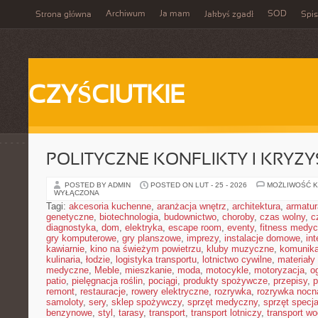
Archiwum
Ja mam
SOD
Strona główna
Jakbyś zgadł
Spis
CZYŚCIUTKIE
POLITYCZNE KONFLIKTY I KRYZY
POSTED BY ADMIN
POSTED ON LUT - 25 - 2026
MOŻLIWOŚĆ 
WYŁĄCZONA
Tagi:
akcesoria kuchenne
,
aranżacja wnętrz
,
architektura
,
armatur
genetyczne
,
biotechnologia
,
budownictwo
,
choroby
,
czas wolny
,
c
diagnostyka
,
dom
,
elektryka
,
escape room
,
eventy
,
fitness medy
gry komputerowe
,
gry planszowe
,
imprezy
,
instalacje domowe
,
in
kawiarnie
,
kino na świeżym powietrzu
,
kluby muzyczne
,
komunika
kulinaria
,
łodzie
,
logistyka transportu
,
lotnictwo cywilne
,
materiały
medyczne
,
Meble
,
mieszkanie
,
moda
,
motocykle
,
motoryzacja
,
o
patio
,
pielęgnacja roślin
,
pociągi
,
produkty spożywcze
,
przepisy
,
p
remont
,
restauracje
,
rowery elektryczne
,
rozrywka
,
rozrywka nocn
samoloty
,
sery
,
sklep spożywczy
,
sprzęt medyczny
,
sprzęt specja
benzynowe
,
styl
,
tarasy
,
transport
,
transport lotniczy
,
transport w