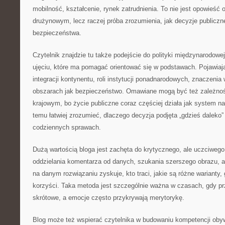
mobilność, kształcenie, rynek zatrudnienia. To nie jest opowieść o
drużynowym, lecz raczej próba zrozumienia, jak decyzje publicz
bezpieczeństwa.
Czytelnik znajdzie tu także podejście do polityki międzynarodowej 
ujęciu, które ma pomagać orientować się w podstawach. Pojawiaj
integracji kontynentu, roli instytucji ponadnarodowych, znaczenia
obszarach jak bezpieczeństwo. Omawiane mogą być też zależno
krajowym, bo życie publiczne coraz częściej działa jak system n
temu łatwiej zrozumieć, dlaczego decyzja podjęta „gdzieś dalek
codziennych sprawach.
Dużą wartością bloga jest zachęta do krytycznego, ale uczciwego
oddzielania komentarza od danych, szukania szerszego obrazu, a
na danym rozwiązaniu zyskuje, kto traci, jakie są różne warianty,
korzyści. Taka metoda jest szczególnie ważna w czasach, gdy p
skrótowe, a emocje często przykrywają merytorykę.
Blog może też wspierać czytelnika w budowaniu kompetencji obyw