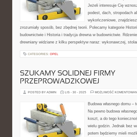
Jeżeli interesuje Cię wzno
podest, dach, stropodach a
wykończeniowe, znajdziesz
zrozumiały sposób, bez zbędnej teorii. Polecamy kategorie Histori
budownictwie i Historia i tradycja drewna w budownictwie. Rdzenie
drewniany widziane z kilku perspektyw naraz: wykonawczej, stolar
CATEGORIES:
OPEL
SZUKAMY SOLIDNEJ FIRMY
PRZEPROWADZKOWEJ
POSTED BY ADMIN
LIS - 30 - 2025
MOŻLIWOŚĆ KOMENTOWAN
Budowa własnego domu – to
Na pewno budowa własnego
koszt, a do tego konieczno
wielu godzin. Jednak bez wą
potem będziemy mieli moż