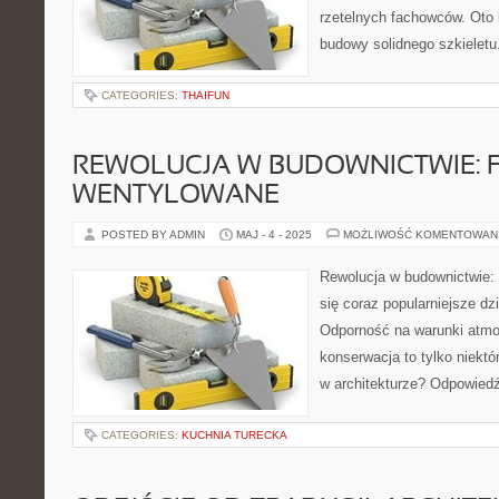
rzetelnych fachowców. Oto
budowy solidnego szkieletu
CATEGORIES:
THAIFUN
REWOLUCJA W BUDOWNICTWIE: 
WENTYLOWANE
POSTED BY ADMIN
MAJ - 4 - 2025
MOŻLIWOŚĆ KOMENTOWAN
Rewolucja w budownictwie:
się coraz popularniejsze dz
Odporność na warunki atmo
konserwacja to tylko niektó
w architekturze? Odpowiedź
CATEGORIES:
KUCHNIA TURECKA