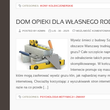
CATEGORIES:
IKONY KOLEKCJONERSKIE
DOM OPIEKI DLA WŁASNEGO RO
POSTED BY ADMIN
LIS - 30 - 2025
MOŻLIWOŚĆ KOMENTOWAN
Wywóz śmieci z budowy Szu
obszarze Warszawy trudnią
gruzu? Całe szczęście nap
że odnalezienie takich prze
skomplikowanego. W końcu
Internecie promuje się masa
które mogą zaoferować wywóz gruzu klin, jak najbardziej mamy 
internetową. Chociażby korzystając z wyszukiwarek stron interne
razie na co przede […]
CATEGORIES:
PSYCHOLOGIA MOTYWACJI I ZMIANY