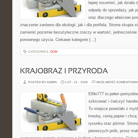
lepiej rozumieć, jak działa
odpady do sprzedaży, jak pr
oraz dlaczego właściwe po
znaczenie zarówno dla ekologii, jak i dla portfela. Strona skupia s
zamienić pozornie bezużyteczne rzeczy w wartość, jednocześnie
ponownego użycia. Ciekawe kategorie […]
CATEGORIES:
DOM
KRAJOBRAZ I PRZYRODA
POSTED BY ADMIN
LUT - 21 - 2026
MOŻLIWOŚĆ KOMENTOWA
Elfiki777 to pełen pomysłów
szkicować i ćwiczyć handwr
To miejsce powstało z myśl
kreskę, cenią papier i chc
rysunku oraz piśmie. Stron
pierwszych prób, przez małe