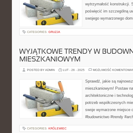
wytrzymałość konstrukcji. 
poświęcić im szczególną 
swojego wymarzonego dom
CATEGORIES:
GRUZJA
WYJĄTKOWE TRENDY W BUDOWN
MIESZKANIOWYM
POSTED BY ADMIN
LUT - 26 - 2025
MOŻLIWOŚĆ KOMENTOWA
Sprawdź, jakie są najnowsz
mieszkaniowym! Postaw na
architektoniczne i technol
potrzeb współczesnych mie
swoje wymarzone miejsce do
#budownictwo #trendy #arch
CATEGORIES:
KRÓLEWIEC