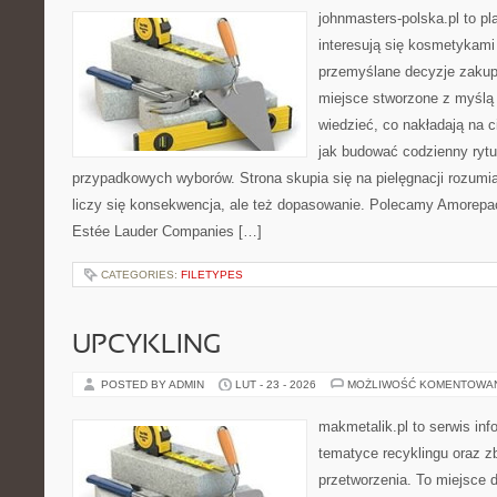
johnmasters-polska.pl to pl
interesują się kosmetykami
przemyślane decyzje zakup
miejsce stworzone z myślą o
wiedzieć, co nakładają na cia
jak budować codzienny rytu
przypadkowych wyborów. Strona skupia się na pielęgnacji rozumia
liczy się konsekwencja, ale też dopasowanie. Polecamy Amorepaci
Estée Lauder Companies […]
CATEGORIES:
FILETYPES
UPCYKLING
POSTED BY ADMIN
LUT - 23 - 2026
MOŻLIWOŚĆ KOMENTOWA
makmetalik.pl to serwis in
tematyce recyklingu oraz zb
przetworzenia. To miejsce d