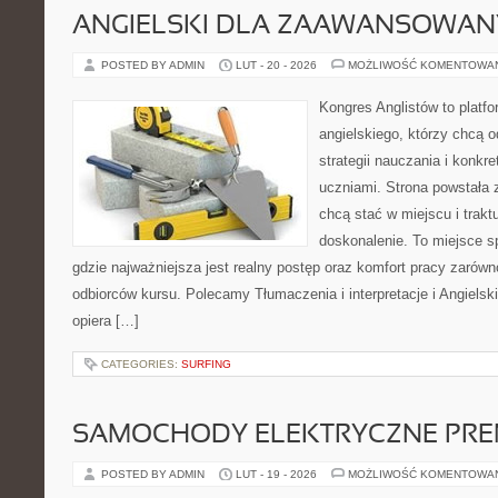
ANGIELSKI DLA ZAAWANSOWA
POSTED BY ADMIN
LUT - 20 - 2026
MOŻLIWOŚĆ KOMENTOWA
Kongres Anglistów to platf
angielskiego, którzy chcą
strategii nauczania i konkr
uczniami. Strona powstała 
chcą stać w miejscu i trakt
doskonalenie. To miejsce spo
gdzie najważniejsza jest realny postęp oraz komfort pracy zarówno
odbiorców kursu. Polecamy Tłumaczenia i interpretacje i Angielsk
opiera […]
CATEGORIES:
SURFING
SAMOCHODY ELEKTRYCZNE PRE
POSTED BY ADMIN
LUT - 19 - 2026
MOŻLIWOŚĆ KOMENTOWA