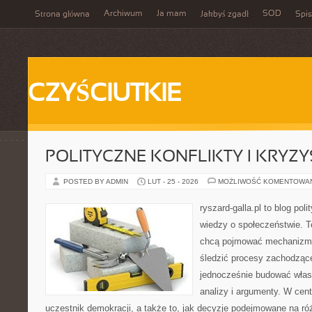
Archiwum
Ja mam
SOD
Strona główna
Jakbyś zgadł
Spis
CZYŚCIUTKIE
POLITYCZNE KONFLIKTY I KRYZY
POSTED BY ADMIN
LUT - 25 - 2026
MOŻLIWOŚĆ KOMENTOWA
ryszard-galla.pl to blog pol
wiedzy o społeczeństwie. To
chcą pojmować mechanizmy
śledzić procesy zachodzące
jednocześnie budować włas
analizy i argumenty. W cen
uczestnik demokracji, a także to, jak decyzje podejmowane na r