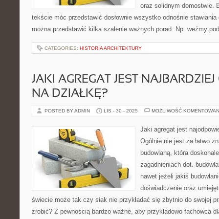
oraz solidnym domostwie. B
tekście móc przedstawić dosłownie wszystko odnośnie stawiania 
można przedstawić kilka szalenie ważnych porad. Np. weźmy po
CATEGORIES:
HISTORIA ARCHITEKTURY
JAKI AGREGAT JEST NAJBARDZIE
NA DZIAŁKĘ?
POSTED BY ADMIN
LIS - 30 - 2025
MOŻLIWOŚĆ KOMENTOWAN
Jaki agregat jest najodpowi
Ogólnie nie jest za łatwo zn
budowlaną, która doskonale
zagadnieniach dot. budowla
nawet jeżeli jakiś budowlan
doświadczenie oraz umiejęt
świecie może tak czy siak nie przykładać się zbytnio do swojej pr
zrobić? Z pewnością bardzo ważne, aby przykładowo fachowca dla