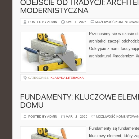
ODEJŚCIE OD TRADYCJI: ARCHIT
MODERNISTYCZNA
POSTED BY ADMIN
KWI - 1 - 2025
MOŻLIWOŚĆ KOMENTOWAN
Przenosimy się w czasie d
architekci zaczęli odchodz
Odkryjcie z nami fascynują
architektury! #modernizm #a
CATEGORIES:
KLASYKA LITERACKA
FUNDAMENTY: KLUCZOWE ELEM
DOMU
POSTED BY ADMIN
MAR - 2 - 2025
MOŻLIWOŚĆ KOMENTOWAN
Fundamenty są fundament
kluczowy element, który za