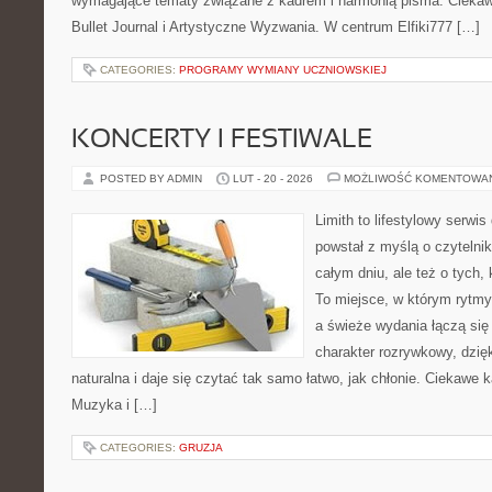
wymagające tematy związane z kadrem i harmonią pisma. Ciekawe
Bullet Journal i Artystyczne Wyzwania. W centrum Elfiki777 […]
CATEGORIES:
PROGRAMY WYMIANY UCZNIOWSKIEJ
KONCERTY I FESTIWALE
POSTED BY ADMIN
LUT - 20 - 2026
MOŻLIWOŚĆ KOMENTOWA
Limith to lifestylowy serwi
powstał z myślą o czytelni
całym dniu, ale też o tych,
To miejsce, w którym rytmy
a świeże wydania łączą się
charakter rozrywkowy, dzię
naturalna i daje się czytać tak samo łatwo, jak chłonie. Ciekawe k
Muzyka i […]
CATEGORIES:
GRUZJA