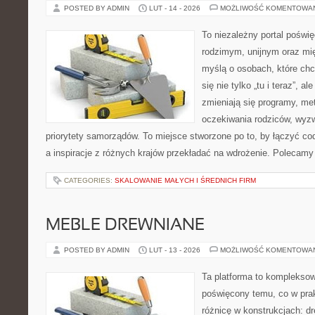
POSTED BY ADMIN
LUT - 14 - 2026
MOŻLIWOŚĆ KOMENTOWA
To niezależny portal poświę
rodzimym, unijnym oraz m
myślą o osobach, które chc
się nie tylko „tu i teraz”, a
zmieniają się programy, me
oczekiwania rodziców, wyz
priorytety samorządów. To miejsce stworzone po to, by łączyć co
a inspiracje z różnych krajów przekładać na wdrożenie. Polecamy
CATEGORIES:
SKALOWANIE MAŁYCH I ŚREDNICH FIRM
MEBLE DREWNIANE
POSTED BY ADMIN
LUT - 13 - 2026
MOŻLIWOŚĆ KOMENTOWA
Ta platforma to kompleksow
poświęcony temu, co w prak
różnicę w konstrukcjach: d