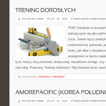
TRENING DOROSŁYCH
POSTED BY ADMIN
LUT - 24 - 2026
MOŻLIWOŚĆ KOMENTOWA
TKKF Sieraków to przystań i
traktują sport nie jako jedn
życia. Serwis łączy praktyk
codziennością: pokazuje, j
kroku, jak dbać o bezpiecze
umiejętności w duchu mądre
tych, którzy chcą trenować skuteczniej, niezależnie od tego, czy 
nad sobą. Polecamy Trening młodzieży i Wychowanie przez spor
CATEGORIES:
NOWOŚCI I PREMIERY
AMOREPACIFIC (KOREA POŁUDN
POSTED BY ADMIN
LUT - 23 - 2026
MOŻLIWOŚĆ KOMENTOWA