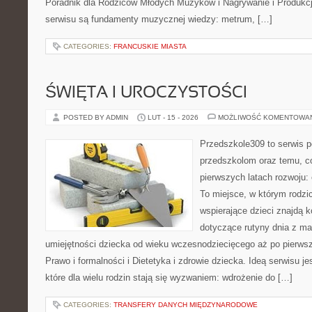
Poradnik dla Rodziców Młodych Muzyków i Nagrywanie i Produkc
serwisu są fundamenty muzycznej wiedzy: metrum, […]
CATEGORIES:
FRANCUSKIE MIASTA
ŚWIĘTA I UROCZYSTOŚCI
POSTED BY ADMIN
LUT - 15 - 2026
MOŻLIWOŚĆ KOMENTOWA
Przedszkole309 to serwis 
przedszkolom oraz temu, c
pierwszych latach rozwoju:
To miejsce, w którym rodz
wspierające dzieci znajdą 
dotyczące rutyny dnia z ma
umiejętności dziecka od wieku wczesnodziecięcego aż po pierwsz
Prawo i formalności i Dietetyka i zdrowie dziecka. Ideą serwisu j
które dla wielu rodzin stają się wyzwaniem: wdrożenie do […]
CATEGORIES:
TRANSFERY DANYCH MIĘDZYNARODOWE