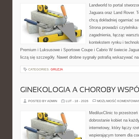
Landworld to portal stworz
Jaguara oraz Land Rover. To
chcą dokładniej ogarniać se
Strona prowadzi czytelnika
zagadnienia, łącząc warszt
kontekstem rynku i technol
Premium i Luksusowe i Sportowe Coupe i Cabrio W świecie Jagu
liczą się szczegóły. Nawet drobne sygnały potrafią wskazywać n
CATEGORIES:
GRUZJA
GINEKOLOGIA A CHOROBY WSPÓŁ
POSTED BY ADMIN
LUT - 18 - 2026
MOŻLIWOŚĆ KOMENTOWA
MediluxClinic to przestrzeń
dobrostanie kobiet na każd
internetowy, który łączy rz
wspierającym tonem dla co