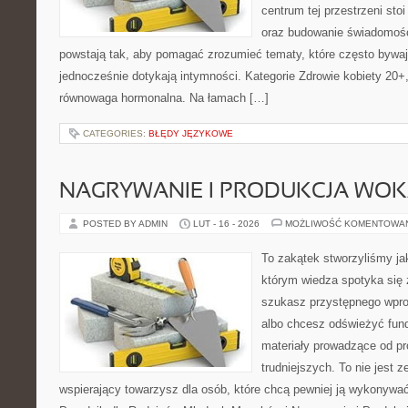
centrum tej przestrzeni sto
oraz budowanie świadomośc
powstają tak, aby pomagać zrozumieć tematy, które często bywa
jednocześnie dotykają intymności. Kategorie Zdrowie kobiety 20+
równowaga hormonalna. Na łamach […]
CATEGORIES:
BŁĘDY JĘZYKOWE
NAGRYWANIE I PRODUKCJA WO
POSTED BY ADMIN
LUT - 16 - 2026
MOŻLIWOŚĆ KOMENTOWA
To zakątek stworzyliśmy ja
którym wiedza spotyka się 
szukasz przystępnego wpr
albo chcesz odświeżyć fund
materiały prowadzące od pr
trudniejszych. To nie jest ze
wspierający towarzysz dla osób, które chcą pewniej ją wykonywać