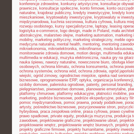
konferencje zdrowotne
,
konkursy artystyczne
,
konsultacje obywat
prawnicze
,
konsultacje społeczne
,
konto firmowe
,
konto oszczęd
naturalne
,
krajobraz publiczny
,
kredyty inwestycyjne
,
kredyty kon
mieszkaniowe
,
kryptowaluty inwestycyjne
,
kryptowaluty w inwest
międzynarodowa
,
kuchnia sezonowa
,
kultura cyfrowa
,
kultura mie
rozwoju osobistego
,
kursy specjalistyczne
,
laptopy
,
leasing opera
logistyka e-commerce
,
logo design
,
made in Poland
,
mała archite
abstrakcyjne
,
malarstwo olejne
,
marketing automation
,
marketing 
mobilny
,
marketing polityczny
,
marketing strategiczny
,
meble ogr
medycyna naturalna
,
mental health
,
mentoring
,
mentoring zawodo
mikroekonomia
,
mikroelektronika
,
mikrofinanse
,
moda luksusowa
monitorowanie zdrowia domowe
,
motion design
,
multimedia eduka
multimedia w edukacji
,
muzyka elektroniczna
,
nauka gry na gitar
nauka śpiewu
,
nawozy naturalne
,
nowoczesne biuro
,
obsługa klien
osobowych
,
ochrona klimatu
,
ochrona konsumenta
,
ochrona powie
ochrona systemów
,
ochrona wód
,
ochrona zdrowia
,
ogród japoński
wiejski
,
ogród zimowy
,
ogrodnictwo miejskie
,
opieka nad senioram
biznesowe
,
oprogramowanie ERP
,
optyka
,
organizacja konferencji
ozdoby domowe
,
paleniska ogrodowe
,
patenty
,
personal branding
pielęgniarstwo
,
piwowarstwo domowe
,
planowanie emerytalne
,
pla
platformy chmurowe
,
platformy edukacyjne
,
płatności mobilne
,
po
marketing
,
podróże biznesowe
,
podróże ekspedycyjne
,
pokazy fi
pomoc międzynarodowa
,
pomoc prawna
,
porady podatkowe
,
pora
artysty
,
pośrednictwo biznesowe
,
pozycjonowanie stron
,
pożyczki
hybrydowa
,
praca zespołowa online
,
prasa cyfrowa
,
prawo cywiln
prawo spadkowe
,
private equity
,
produkcja muzyczna
,
produkcja t
zawodowe
,
projektowanie graficzne
,
projektowanie ubrań
,
projekto
projektowanie wnętrz
,
projektowanie wnętrz biurowych
,
projekty e
projekty graficzne firmowe
,
projekty humanitarne
,
projekty inwest
wertykalne
,
projekty kulturalne
,
projekty meblowe
,
projekty parko