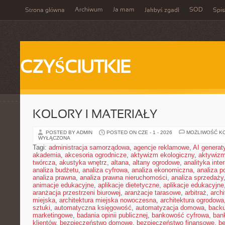
Archiwum
Ja mam
SOD
Strona główna
Jakbyś zgadł
Spis
CZYŚCIUTKIE
KOLORY I MATERIAŁY
POSTED BY ADMIN
POSTED ON CZE - 1 - 2026
MOŻLIWOŚĆ K
WYŁĄCZONA
Tagi:
administracja samorządowa
,
agencje reklamowe
,
AI genera
akademia
,
akcesoria ogrodnicze
,
aktywizm ekologiczny
,
aktywizm
twórcza
,
akustyka wnętrz
,
altana
,
altany ogrodowe
,
analityka inte
analiza budżetu
,
analiza cyfrowa
,
analiza ekonomiczna
,
analiza p
analiza prawna
,
analiza prawna nieruchomości
,
analiza sprzedaży
animacje edukacyjne
,
aplikacje dietetyczne
,
aplikacje edukacyjne
aranżacja przestrzeni biurowej
,
aranżacje tarasowe
,
arbitraż
,
archi
miejska
,
architektura miejska nowoczesna
,
architektura ogrodowa
sztuki
,
automatyczna księgowość
,
automatyzacja domowa
,
back
marketingowe
,
badania opinii publicznej
,
bankowość cyfrowa
,
ban
klientów
,
bezpieczeństwo domowe
,
bezpieczeństwo finansowe
,
be