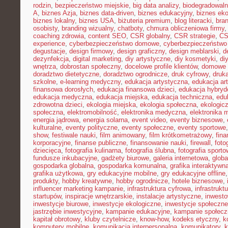
rodzin
,
bezpieczeństwo miejskie
,
big data analizy
,
biodegradowaln
A
,
biznes Azja
,
biznes data-driven
,
biznes edukacyjny
,
biznes eko
biznes lokalny
,
biznes USA
,
biżuteria premium
,
blog literacki
,
bra
osobisty
,
branding wizualny
,
chatboty
,
chmura obliczeniowa firmy
coaching zdrowia
,
content SEO
,
CSR globalny
,
CSR strategie
,
CS
experience
,
cyberbezpieczeństwo domowe
,
cyberbezpieczeństwo
degustacje
,
design firmowy
,
design graficzny
,
design meblarski
,
d
dezynfekcja
,
digital marketing
,
diy artystyczne
,
diy kosmetyki
,
di
wnętrza
,
dobrostan społeczny
,
docelowe profile klientów
,
domowe 
doradztwo dietetyczne
,
doradztwo ogrodnicze
,
druk cyfrowy
,
druka
szkolne
,
e-learning medyczny
,
edukacja artystyczna
,
edukacja ar
finansowa dorosłych
,
edukacja finansowa dzieci
,
edukacja hybry
edukacja medyczna
,
edukacja miejska
,
edukacja techniczna
,
edu
zdrowotna dzieci
,
ekologia miejska
,
ekologia społeczna
,
ekologic
społeczna
,
elektromobilność
,
elektronika medyczna
,
elektronika 
energia jądrowa
,
energia solarna
,
event video
,
eventy biznesowe
,
kulturalne
,
eventy polityczne
,
eventy społeczne
,
eventy sportowe
show
,
festiwale nauki
,
film animowany
,
film krótkometrażowy
,
fin
korporacyjne
,
finanse publiczne
,
finansowanie nauki
,
firewall
,
foto
dziecięca
,
fotografia kulinarna
,
fotografia ślubna
,
fotografia sport
fundusze inkubacyjne
,
gadżety biurowe
,
galeria internetowa
,
globa
gospodarka globalna
,
gospodarka komunalna
,
grafika interaktywn
grafika użytkowa
,
gry edukacyjne mobilne
,
gry edukacyjne offline
produkty
,
hobby kreatywne
,
hobby ogrodnicze
,
hotele biznesowe
,
influencer marketing kampanie
,
infrastruktura cyfrowa
,
infrastrukt
startupów
,
inspiracje wnętrzarskie
,
instalacje artystyczne
,
inwesto
inwestycje biurowe
,
inwestycje ekologiczne
,
inwestycje społeczne
jastrzębie inwestycyjne
,
kampanie edukacyjne
,
kampanie społecz
kapitał obrotowy
,
kluby czytelnicze
,
know-how
,
kodeks etyczny
,
k
komputery mobilne
,
komunikacja interpersonalna
,
komunikatory
,
k