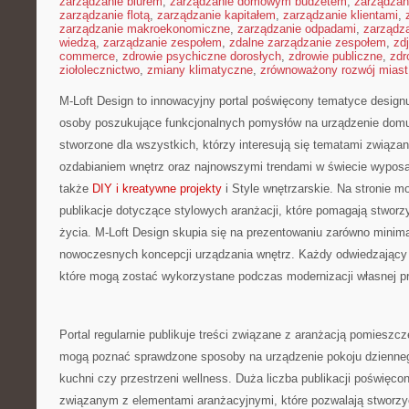
zarządzanie biurem
,
zarządzanie domowym budżetem
,
zarządzan
zarządzanie flotą
,
zarządzanie kapitałem
,
zarządzanie klientami
,
zarządzanie makroekonomiczne
,
zarządzanie odpadami
,
zarządz
wiedzą
,
zarządzanie zespołem
,
zdalne zarządzanie zespołem
,
zd
commerce
,
zdrowie psychiczne dorosłych
,
zdrowie publiczne
,
zdr
ziołolecznictwo
,
zmiany klimatyczne
,
zrównoważony rozwój miast
M-Loft Design to innowacyjny portal poświęcony tematyce designu 
osoby poszukujące funkcjonalnych pomysłów na urządzenie domu 
stworzone dla wszystkich, którzy interesują się tematami związa
ozdabianiem wnętrz oraz najnowszymi trendami w świecie wyposa
także
DIY i kreatywne projekty
i Style wnętrzarskie. Na stronie 
publikacje dotyczące stylowych aranżacji, które pomagają stwor
życia. M-Loft Design skupia się na prezentowaniu zarówno minimal
nowoczesnych koncepcji urządzania wnętrz. Każdy odwiedzający 
które mogą zostać wykorzystane podczas modernizacji własnej pr
Portal regularnie publikuje treści związane z aranżacją pomieszcz
mogą poznać sprawdzone sposoby na urządzenie pokoju dzienne
kuchni czy przestrzeni wellness. Duża liczba publikacji poświęco
związanym z elementami aranżacyjnymi, które pozwalają stworzyć