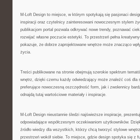
M-Loft Design to miejsce, w którym spotykają się pasjonaci desi
inspiracji oraz czytelnicy zainteresowani nowoczesnym stylem ży
publikacjom portal pozwala odkrywać nowe trendy, poznawać ciek
rozwijać własne poczucie estetyki. To przestrzeń pełna kreatywny
pokazuje, że dobrze zaprojektowane wnętrze może znacząco wpł
życia.
Treści publikowane na stronie obejmują szerokie spektrum temató
wnętrz, dzięki czemu każdy odwiedzający może znaleźć coś dla 
preferujące nowoczesną oszczędność form, jak i zwolennicy bard
odnajdą tutaj wartościowe materiały i inspiracje.
M-Loft Design nieustannie śledzi najświeższe inspiracje, prezentu
odpowiadające współczesnym oczekiwaniom użytkowników. Dzięki
źródło wiedzy dla wszystkich, którzy chcą tworzyć stylowe wnętr
przestrzeń wokół siebie. To miejsce, gdzie design spotyka się z f