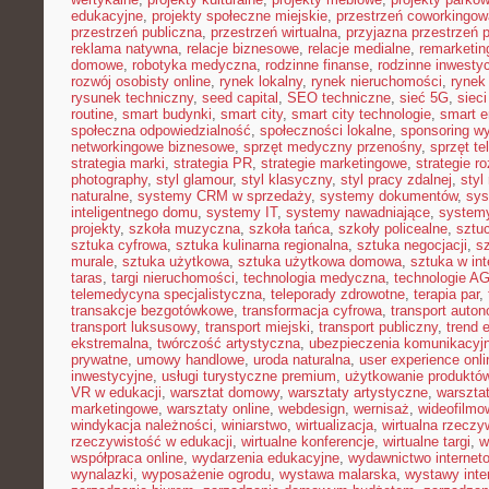
edukacyjne
,
projekty społeczne miejskie
,
przestrzeń coworkingow
przestrzeń publiczna
,
przestrzeń wirtualna
,
przyjazna przestrzeń 
reklama natywna
,
relacje biznesowe
,
relacje medialne
,
remarketin
domowe
,
robotyka medyczna
,
rodzinne finanse
,
rodzinne inwestyc
rozwój osobisty online
,
rynek lokalny
,
rynek nieruchomości
,
rynek
rysunek techniczny
,
seed capital
,
SEO techniczne
,
sieć 5G
,
siec
routine
,
smart budynki
,
smart city
,
smart city technologie
,
smart e
społeczna odpowiedzialność
,
społeczności lokalne
,
sponsoring w
networkingowe biznesowe
,
sprzęt medyczny przenośny
,
sprzęt te
strategia marki
,
strategia PR
,
strategie marketingowe
,
strategie r
photography
,
styl glamour
,
styl klasyczny
,
styl pracy zdalnej
,
styl
naturalne
,
systemy CRM w sprzedaży
,
systemy dokumentów
,
sys
inteligentnego domu
,
systemy IT
,
systemy nawadniające
,
systemy
projekty
,
szkoła muzyczna
,
szkoła tańca
,
szkoły policealne
,
sztuc
sztuka cyfrowa
,
sztuka kulinarna regionalna
,
sztuka negocjacji
,
sz
murale
,
sztuka użytkowa
,
sztuka użytkowa domowa
,
sztuka w int
taras
,
targi nieruchomości
,
technologia medyczna
,
technologie A
telemedycyna specjalistyczna
,
teleporady zdrowotne
,
terapia par
,
transakcje bezgotówkowe
,
transformacja cyfrowa
,
transport auto
transport luksusowy
,
transport miejski
,
transport publiczny
,
trend 
ekstremalna
,
twórczość artystyczna
,
ubezpieczenia komunikacyj
prywatne
,
umowy handlowe
,
uroda naturalna
,
user experience onli
inwestycyjne
,
usługi turystyczne premium
,
użytkowanie produktó
VR w edukacji
,
warsztat domowy
,
warsztaty artystyczne
,
warsztat
marketingowe
,
warsztaty online
,
webdesign
,
wernisaż
,
wideofilmo
windykacja należności
,
winiarstwo
,
wirtualizacja
,
wirtualna rzeczy
rzeczywistość w edukacji
,
wirtualne konferencje
,
wirtualne targi
,
w
współpraca online
,
wydarzenia edukacyjne
,
wydawnictwo internet
wynalazki
,
wyposażenie ogrodu
,
wystawa malarska
,
wystawy inte