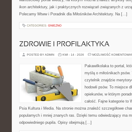
ikon architektury, jak i praktycznych rozwiązań związanych z ur
Polecamy Mtww i Poradnik dla Miłośników Architektury. Na […]
CATEGORIES:
GNIEZNO
ZDROWIE I PROFILAKTYKA
POSTED BY ADMIN
KWI - 14 - 2026
MOŻLIWOŚĆ KOMENTOWA
Pakawilkolaka to portal, kt
myślą o miłośnikach psów. 
czytelnik znajdzie merytor
hodowli psów. To miejsce d
opiekunów, w którym poradn
całość. Fajne kategorie to 
Psia Kultura i Media. Na stronie można znaleźć szczegółowe char
popularnych i mniej znanych ras. Dzięki temu odwiedzający ma 
odpowiedniego pupila. Opisy obejmują […]