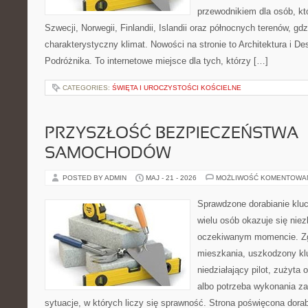
przewodnikiem dla osób, kt
Szwecji, Norwegii, Finlandii, Islandii oraz północnych terenów, gd
charakterystyczny klimat. Nowości na stronie to Architektura i D
Podróżnika. To internetowe miejsce dla tych, którzy […]
CATEGORIES:
ŚWIĘTA I UROCZYSTOŚCI KOŚCIELNE
PRZYSZŁOŚĆ BEZPIECZEŃSTWA
SAMOCHODÓW
POSTED BY ADMIN
MAJ - 21 - 2026
MOŻLIWOŚĆ KOMENTOWA
Sprawdzone dorabianie klucz
wielu osób okazuje się nie
oczekiwanym momencie. Zg
mieszkania, uszkodzony k
niedziałający pilot, zużyt
albo potrzeba wykonania z
sytuacje, w których liczy się sprawność. Strona poświęcona dorab