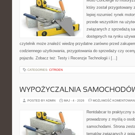
Moto Concierge to motoryza
który został przygotowany
lepiej rozumieć rynek motor
przede wszystkim na użyte
związanych z sprzedażą s
dostępnych na rynku używa
czytelnik może znaleźć wiedzę przydatne zarówno przed zakupem 
codziennego użytkowania, przygotowania do sprzedaży czy ocen
pojazdu. Zobacz też: Testy i Recenzje Technologii i […]
CATEGORIES:
CITROEN
WYPOŻYCZALNIA SAMOCHODÓ
POSTED BY ADMIN
MAJ - 4 - 2026
MOŻLIWOŚĆ KOMENTOWAN
Rentdabcar to praktyczny s
prowadzony z myślą o osoba
samochodami. Strona zesta
tematów związanych z poj