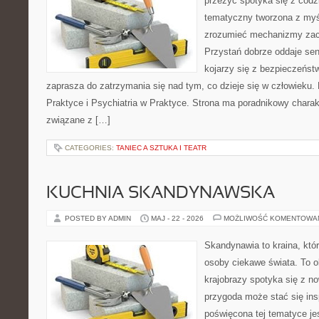
przeżyć spotyka się z cod
tematyczny tworzona z myś
zrozumieć mechanizmy za
Przystań dobrze oddaje sen
kojarzy się z bezpieczeńst
zaprasza do zatrzymania się nad tym, co dzieje się w człowieku.
Praktyce i Psychiatria w Praktyce. Strona ma poradnikowy charak
związane z […]
CATEGORIES:
TANIEC A SZTUKA I TEATR
KUCHNIA SKANDYNAWSKA
POSTED BY ADMIN
MAJ - 22 - 2026
MOŻLIWOŚĆ KOMENTOWA
Skandynawia to kraina, któr
osoby ciekawe świata. To o
krajobrazy spotyka się z n
przygoda może stać się insp
poświęcona tej tematyce j