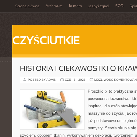
Archiwum
Ja mam
SOD
Strona główna
Jakbyś zgadł
Spis
CZYŚCIUTKIE
HISTORIA I CIEKAWOSTKI O KRA
POSTED BY ADMIN
CZE - 5 - 2026
MOŻLIWOŚĆ KOMENTOWAN
Proszkic.pl to praktyczna s
poświęcona krawiectwu, któ
inspiracji dla osób stawiają
maszynie do szycia, jak rów
już podstawowe umiejętnoś
pomysły. Serwis skupia si
szyciem, doborem tkanin, wykonywaniem dekoracji, tworzeniem 