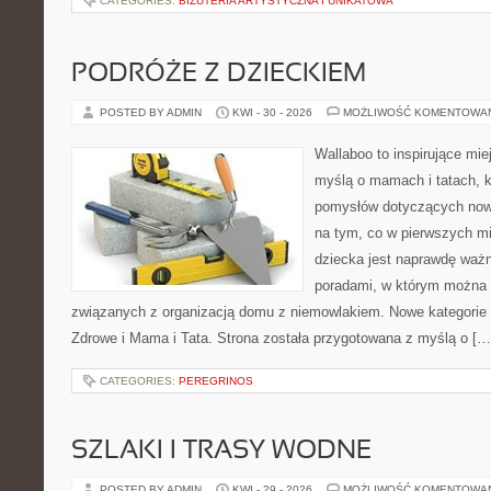
CATEGORIES:
BIŻUTERIA ARTYSTYCZNA I UNIKATOWA
PODRÓŻE Z DZIECKIEM
POSTED BY ADMIN
KWI - 30 - 2026
MOŻLIWOŚĆ KOMENTOWA
Wallaboo to inspirujące mie
myślą o mamach i tatach, k
pomysłów dotyczących nowo
na tym, co w pierwszych mi
dziecka jest naprawdę ważn
poradami, w którym można 
związanych z organizacją domu z niemowlakiem. Nowe kategorie n
Zdrowe i Mama i Tata. Strona została przygotowana z myślą o […
CATEGORIES:
PEREGRINOS
SZLAKI I TRASY WODNE
POSTED BY ADMIN
KWI - 29 - 2026
MOŻLIWOŚĆ KOMENTOWA