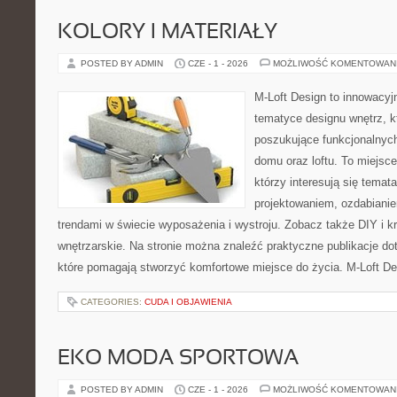
KOLORY I MATERIAŁY
POSTED BY ADMIN
CZE - 1 - 2026
MOŻLIWOŚĆ KOMENTOWAN
M-Loft Design to innowacyj
tematyce designu wnętrz, kt
poszukujące funkcjonalnyc
domu oraz loftu. To miejsc
którzy interesują się tema
projektowaniem, ozdabiani
trendami w świecie wyposażenia i wystroju. Zobacz także DIY i kr
wnętrzarskie. Na stronie można znaleźć praktyczne publikacje do
które pomagają stworzyć komfortowe miejsce do życia. M-Loft De
CATEGORIES:
CUDA I OBJAWIENIA
EKO MODA SPORTOWA
POSTED BY ADMIN
CZE - 1 - 2026
MOŻLIWOŚĆ KOMENTOWAN