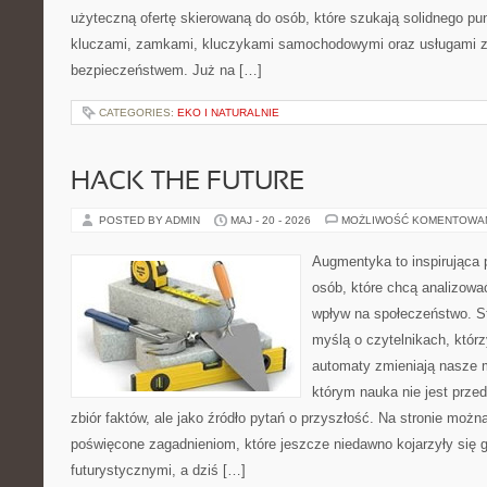
użyteczną ofertę skierowaną do osób, które szukają solidnego pu
kluczami, zamkami, kluczykami samochodowymi oraz usługami 
bezpieczeństwem. Już na […]
CATEGORIES:
EKO I NATURALNIE
HACK THE FUTURE
POSTED BY ADMIN
MAJ - 20 - 2026
MOŻLIWOŚĆ KOMENTOWA
Augmentyka to inspirująca p
osób, które chcą analizować
wpływ na społeczeństwo. St
myślą o czytelnikach, którzy
automaty zmieniają nasze m
którym nauka nie jest prze
zbiór faktów, ale jako źródło pytań o przyszłość. Na stronie możn
poświęcone zagadnieniom, które jeszcze niedawno kojarzyły się g
futurystycznymi, a dziś […]