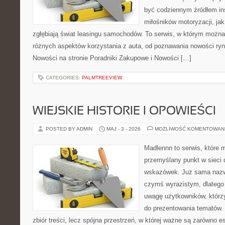
być codziennym źródłem ins
miłośników motoryzacji, jak 
zgłębiają świat leasingu samochodów. To serwis, w którym można
różnych aspektów korzystania z auta, od poznawania nowości ry
Nowości na stronie Poradniki Zakupowe i Nowości […]
CATEGORIES:
PALMTREEVIEW
WIEJSKIE HISTORIE I OPOWIEŚCI
POSTED BY ADMIN
MAJ - 3 - 2026
MOŻLIWOŚĆ KOMENTOWAN
Madlennn to serwis, które 
przemyślany punkt w sieci 
wskazówek. Już sama nazwa
czymś wyrazistym, dlatego
uwagę użytkowników, którzy
do prezentowania tematów. 
zbiór treści, lecz spójna przestrzeń, w której ważne są zarówno es