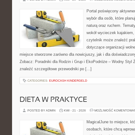
Portal poświęcony aktywne
wybór dla osób, które plan
naturą oraz ruchem. Tematy
wokół wycieczek kajakiem,
czytelnik może znaleźć pr
dotyczące organizacji woln
miejsce stworzone zarówno dla nowicjuszy, jak i dla doświadczo
Zobacz: Poradniki dla Rodzin i Grup i EkoPodróże – Wodny Styl 
znaleźć szczegółowe przewodniki po […]
CATEGORIES:
EUROCASH KINDERGELD
DIETA W PRAKTYCE
POSTED BY ADMIN
KWI - 21 - 2026
MOŻLIWOŚĆ KOMENTOWA
MagicalJune to miejsce, kt
osobach, które chcą wprow