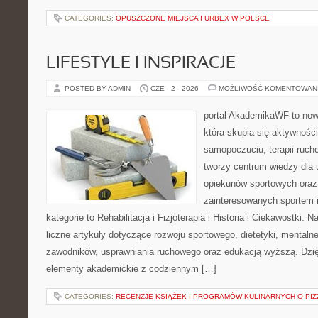
CATEGORIES:
OPUSZCZONE MIEJSCA I URBEX W POLSCE
LIFESTYLE I INSPIRACJE
POSTED BY ADMIN
CZE - 2 - 2026
MOŻLIWOŚĆ KOMENTOWAN
portal AkademikaWF to now
która skupia się aktywności
samopoczuciu, terapii rucho
tworzy centrum wiedzy dla 
opiekunów sportowych oraz
zainteresowanych sportem 
kategorie to Rehabilitacja i Fizjoterapia i Historia i Ciekawostki.
liczne artykuły dotyczące rozwoju sportowego, dietetyki, mental
zawodników, usprawniania ruchowego oraz edukacją wyższą. Dzię
elementy akademickie z codziennym […]
CATEGORIES:
RECENZJE KSIĄŻEK I PROGRAMÓW KULINARNYCH O PIZ