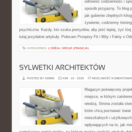
odmienić codzienność i spo
sposób przyjazny. To blog
jak gubienie zbędnych kilo
żywienie, codzienny trening
psychiczna. Każdy, kto szuka pomysłów, aby jeść lepiej, żyć lżej 
tutaj przydatne artykuły. Polecam Przepisy Fit i Mity i Fakty o O
CATEGORIES:
L'ORÉAL GROUP (FRANCJA)
SYLWETKI ARCHITEKTÓW
POSTED BY ADMIN
KWI - 16 - 2026
MOŻLIWOŚĆ KOMENTOWA
Magazyn poświęcony projekt
miejsce, w którym zaintere
wiedzą. Strona została stw
które chcą poznawać świat r
mieszkalnych i użytkowych
wpływających na to, jak mi
wartościowy portal wiedzy, na którym można znaleźć artykuły do