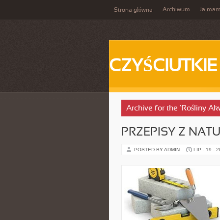
Archiwum
Ja ma
Strona główna
CZYŚCIUTKIE
Archive for the ‘Rośliny A
PRZEPISY Z NAT
POSTED BY ADMIN
LIP - 19 - 