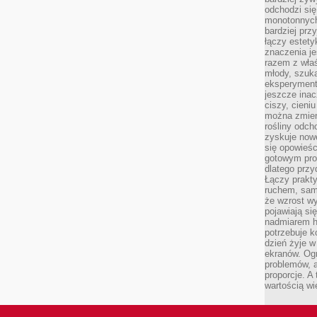
odchodzi się
monotonnych
bardziej prz
łączy estety
znaczenia je
razem z właś
młody, szuka
eksperymentó
jeszcze inac
ciszy, cieniu
można zmien
rośliny odch
zyskuje nowe
się opowieśc
gotowym pro
dlatego prz
Łączy prakt
ruchem, sam
że wzrost w
pojawiają si
nadmiarem ha
potrzebuje k
dzień żyje w
ekranów. Ogr
problemów, a
proporcje. A
wartością wi