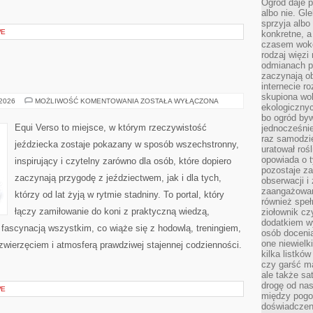
Ogród daje p
albo nie. Gl
sprzyja albo
WE
konkretne, a
czasem wokó
rodzaj więzi
odmianach p
zaczynają o
internecie ro
skupiona wok
EQUI
 2026
MOŻLIWOŚĆ KOMENTOWANIA
ZOSTAŁA WYŁĄCZONA
ekologicznyc
VERSO
bo ogród byw
Equi Verso to miejsce, w którym rzeczywistość
jednocześnie
raz samodzie
jeździecka zostaje pokazany w sposób wszechstronny,
uratował rośl
opowiada o 
inspirujący i czytelny zarówno dla osób, które dopiero
pozostaje za
zaczynają przygodę z jeździectwem, jak i dla tych,
obserwacji 
zaangażowa
którzy od lat żyją w rytmie stadniny. To portal, który
również speł
łączy zamiłowanie do koni z praktyczną wiedzą,
ziołownik cz
dodatkiem wy
ascynacją wszystkim, co wiąże się z hodowlą, treningiem,
osób doceni
one niewielk
 zwierzęciem i atmosferą prawdziwej stajennej codzienności.
kilka listkó
czy garść ma
ale także sa
drogę od nas
WE
między pogod
doświadczen