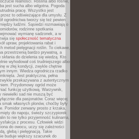
oczucie realności. Roślina albo rośnie,
eba jest sucha albo wilgotna. Pogoda
 utrudnia pracę. Wszystko jest
 przez to odświeżające dla umysłu. Z
ł ogrodnictwa tworzy się też pewien
 między ludźmi. Sąsiedzi rozmawiają o
omidorów, rodzinne spotkania
bejmować wymianę sadzonek, a w
zwija się
społeczność tematyczna
ół upraw, projektowania rabat i
h metod pielęgnacji roślin. To ciekawe,
a przestrzenią bardzo prywatną, a
 skłania do dzielenia się wiedzą. Kto
lnie wyhodował coś trudniejszego albo
inę w złej kondycji, zwykle chętnie
tym innym. Wiedza ogrodnicza rzadko
mknięta. Jest praktyczna, pełna
i zwykle przekazywana z autentycznym
niem. Przydomowy ogród może
niać funkcję użytkową. Warzywnik,
y niewielki sad nie muszą być
łącznie dla pasjonatów. Coraz więcej
a smak własnych plonów, choćby były
ie. Pomidor zerwany prosto z krzaka,
w mięty do napoju, świeży szczypiorek
lin to nie tylko przyjemność kulinarna,
tysfakcja z procesu. Człowiek widzi
iona do owocu, uczy się zależności
ą, glebą i pielęgnacją. Takie
ie buduje większy szacunek do