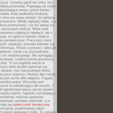
zycji. Jesienią ogród nie znika, lecz
olejną przemianę. Pojawiają się ciepłe
 dojrzewające owoce, późne kwiaty i
wiatło, które podkreśla strukturę
t zima ma swoją wartość, bo odsłania
przestrzeni. Wtedy najlepiej widać, czy
obrze przemyślany, czy też opiera się
a sezonowym efekcie. Wiele osób
arzenia o pięknych rabatach, ale z
ywa, że ogród to również miejsce
na samopoczucie. Praca przy ziemi
yśli, uspokaja i pozwala oderwać się
informacji. Proste czynności, takie jak
 pielenie, sianie czy przesadzanie,
e coś medytacyjnego. Nie wymagają
lizowania, a jednocześnie przynoszą
ultat. To szczególnie ważne w
tórym wiele działań wykonuje się
 ekranie i bez namacalnego efektu.
oczucie realności. Roślina albo rośnie,
eba jest sucha albo wilgotna. Pogoda
 utrudnia pracę. Wszystko jest
 przez to odświeżające dla umysłu. Z
ł ogrodnictwa tworzy się też pewien
 między ludźmi. Sąsiedzi rozmawiają o
omidorów, rodzinne spotkania
bejmować wymianę sadzonek, a w
zwija się
społeczność tematyczna
ół upraw, projektowania rabat i
h metod pielęgnacji roślin. To ciekawe,