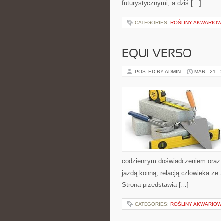
futurystycznymi, a dziś […]
CATEGORIES:
ROŚLINY AKWARIO
EQUI VERSO
POSTED BY ADMIN
MAR - 21 -
codziennym doświadczeniem oraz f
jazdą konną, relacją człowieka ze
Strona przedstawia […]
CATEGORIES:
ROŚLINY AKWARIO