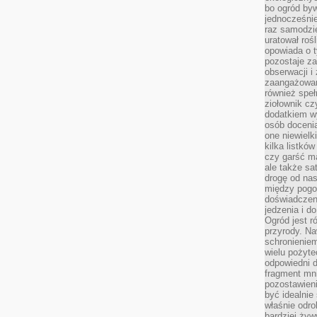
bo ogród byw
jednocześnie
raz samodzie
uratował rośl
opowiada o 
pozostaje za
obserwacji 
zaangażowa
również speł
ziołownik cz
dodatkiem wy
osób doceni
one niewielk
kilka listkó
czy garść ma
ale także sa
drogę od nas
między pogod
doświadczen
jedzenia i d
Ogród jest r
przyrody. Na
schronienie
wielu pożyt
odpowiedni do
fragment mni
pozostawieni
być idealnie
właśnie odro
bardziej żyw