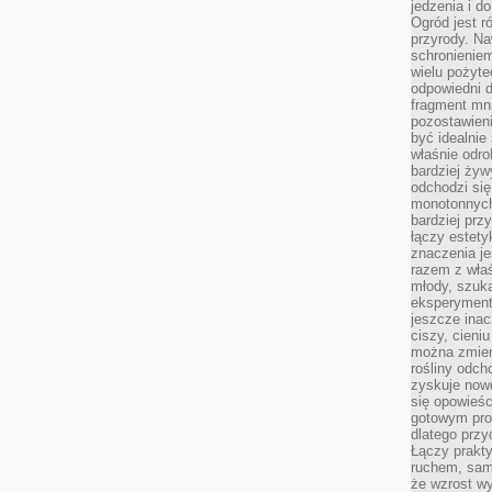
jedzenia i d
Ogród jest r
przyrody. Na
schronienie
wielu pożyt
odpowiedni do
fragment mni
pozostawieni
być idealnie
właśnie odro
bardziej żyw
odchodzi się
monotonnych
bardziej prz
łączy estety
znaczenia je
razem z właś
młody, szuka
eksperymentó
jeszcze inac
ciszy, cieniu
można zmien
rośliny odch
zyskuje nowe
się opowieśc
gotowym pro
dlatego prz
Łączy prakt
ruchem, sam
że wzrost w