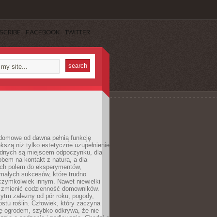
SCRIBE
FACEBOOK
TWITTER
domowe od dawna pełnią funkcję
kszą niż tylko estetyczne uzupełnienie
ednych są miejscem odpoczynku, dla
bem na kontakt z naturą, a dla
ych polem do eksperymentów,
 małych sukcesów, które trudno
czymkolwiek innym. Nawet niewielki
fi zmienić codzienność domowników.
ytm zależny od pór roku, pogody,
rostu roślin. Człowiek, który zaczyna
ę ogrodem, szybko odkrywa, że nie