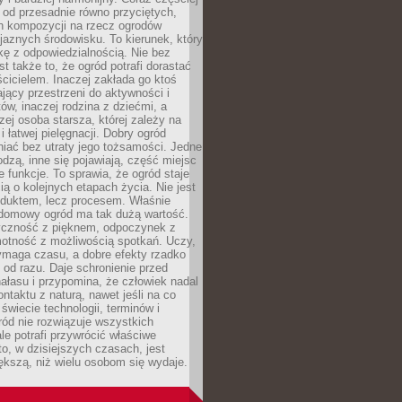
 od przesadnie równo przyciętych,
 kompozycji na rzecz ogrodów
yjaznych środowisku. To kierunek, który
kę z odpowiedzialnością. Nie bez
st także to, że ogród potrafi dorastać
cicielem. Inaczej zakłada go ktoś
jący przestrzeni do aktywności i
w, inaczej rodzina z dziećmi, a
zej osoba starsza, której zależy na
 i łatwej pielęgnacji. Dobry ogród
iać bez utraty jego tożsamości. Jedne
odzą, inne się pojawiają, część miejsc
 funkcje. To sprawia, że ogród staje
ią o kolejnych etapach życia. Nie jest
duktem, lecz procesem. Właśnie
ydomowy ogród ma tak dużą wartość.
yczność z pięknem, odpoczynek z
otność z możliwością spotkań. Uczy,
ymaga czasu, a dobre efekty rzadko
ę od razu. Daje schronienie przed
łasu i przypomina, że człowiek nadal
ontaktu z naturą, nawet jeśli na co
 świecie technologii, terminów i
ód nie rozwiązuje wszystkich
le potrafi przywrócić właściwe
 to, w dzisiejszych czasach, jest
ększą, niż wielu osobom się wydaje.