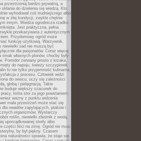
a przestrzenią bardzo prywatną, a
 skłania do dzielenia się wiedzą. Kto
lnie wyhodował coś trudniejszego albo
inę w złej kondycji, zwykle chętnie
tym innym. Wiedza ogrodnicza rzadko
mknięta. Jest praktyczna, pełna
i zwykle przekazywana z autentycznym
niem. Przydomowy ogród może
niać funkcję użytkową. Warzywnik,
y niewielki sad nie muszą być
łącznie dla pasjonatów. Coraz więcej
a smak własnych plonów, choćby były
ie. Pomidor zerwany prosto z krzaka,
w mięty do napoju, świeży szczypiorek
lin to nie tylko przyjemność kulinarna,
tysfakcja z procesu. Człowiek widzi
iona do owocu, uczy się zależności
ą, glebą i pielęgnacją. Takie
ie buduje większy szacunek do
o pracy, która stoi za jego powstaniem.
ównież ważny z punktu widzenia
wet mała przestrzeń może stać się
m dla owadów zapylających, ptaków i
ecznych organizmów. Wystarczy
bór roślin, niewielki zbiornik z wodą,
ej uporządkowanej strefy albo
e części liści na zimę. Ogród nie musi
 sterylny, by był piękny. Czasem
bina naturalności sprawia, że staje się
y i bardziej harmonijny. Coraz częściej