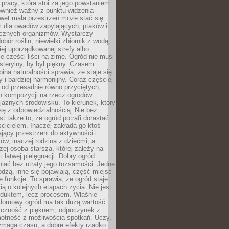
o pracy, która stoi za jego powstaniem.
ównież ważny z punktu widzenia
wet mała przestrzeń może stać się
m dla owadów zapylających, ptaków i
ecznych organizmów. Wystarczy
bór roślin, niewielki zbiornik z wodą,
ej uporządkowanej strefy albo
e części liści na zimę. Ogród nie musi
 sterylny, by był piękny. Czasem
bina naturalności sprawia, że staje się
y i bardziej harmonijny. Coraz częściej
 od przesadnie równo przyciętych,
 kompozycji na rzecz ogrodów
yjaznych środowisku. To kierunek, który
kę z odpowiedzialnością. Nie bez
st także to, że ogród potrafi dorastać
cicielem. Inaczej zakłada go ktoś
jący przestrzeni do aktywności i
w, inaczej rodzina z dziećmi, a
zej osoba starsza, której zależy na
 i łatwej pielęgnacji. Dobry ogród
iać bez utraty jego tożsamości. Jedne
odzą, inne się pojawiają, część miejsc
 funkcje. To sprawia, że ogród staje
ią o kolejnych etapach życia. Nie jest
duktem, lecz procesem. Właśnie
ydomowy ogród ma tak dużą wartość.
yczność z pięknem, odpoczynek z
otność z możliwością spotkań. Uczy,
ymaga czasu, a dobre efekty rzadko