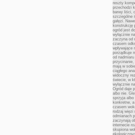
reszty kompo
przechodzi k
barwy liści,
szczególne ś
gałęzi. Nawe
konstrukcję 
ogród jest d
wyłącznie n
zaczyna od m
czasem odkr
wpływające 
porządkuje m
od nadmiaru 
przycinanie,
mają w sobi
ciągłego ana
widoczny rez
świecie, w k
wyłącznie na
Ogród daje p
albo nie. Gl
sprzyja albo
konkretne, a
czasem wokó
rodzaj więzi
odmianach p
zaczynają o
internecie ro
skupiona wok
ekologicznyc