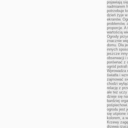
pojawiają si
nadmiarem ha
potrzebuje k
dzień żyje w
ekranów. Ogr
problemów, a
proporcje. A
wartością wi
Ogrody przy
znacznie wię
domu. Dla j
innych sposo
jeszcze inn
obserwacji i
porównać z 
ogród potra
Wprowadza r
światła i wz
zajmować si
chodzi wyłąc
relację z pr
ale też uczy
dzieje się n
bardziej org
pośpiechowi
ogrodu jest 
się uśpione 
kolorem, a w
Krzewy zagęs
drzewa rzucaj