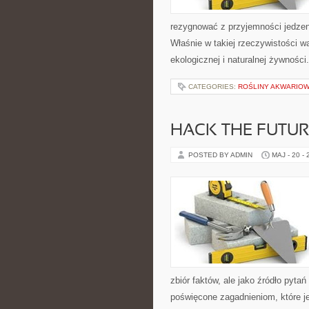
rezygnować z przyjemności jedzen
Właśnie w takiej rzeczywistości wa
ekologicznej i naturalnej żywnośc
CATEGORIES:
ROŚLINY AKWARIO
HACK THE FUTUR
POSTED BY ADMIN
MAJ - 20 -
zbiór faktów, ale jako źródło pyta
poświęcone zagadnieniom, które je