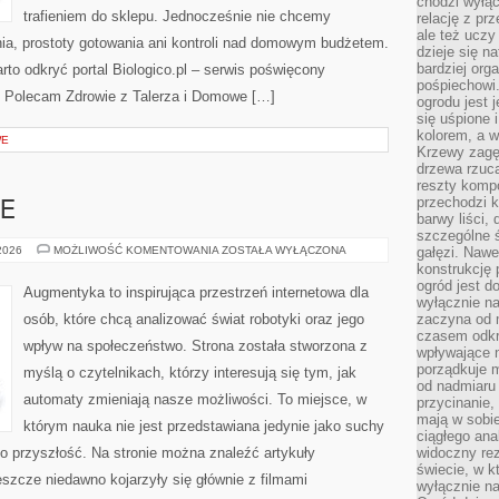
chodzi wyłąc
trafieniem do sklepu. Jednocześnie nie chcemy
relację z pr
ale też uczy
ia, prostoty gotowania ani kontroli nad domowym budżetem.
dzieje się n
bardziej org
rto odkryć portal Biologico.pl – serwis poświęcony
pośpiechowi
i. Polecam Zdrowie z Talerza i Domowe […]
ogrodu jest 
się uśpione 
kolorem, a w
WE
Krzewy zagęs
drzewa rzucaj
reszty kompo
przechodzi k
E
barwy liści,
szczególne ś
HACK
 2026
MOŻLIWOŚĆ KOMENTOWANIA
ZOSTAŁA WYŁĄCZONA
gałęzi. Nawe
THE
konstrukcję 
FUTURE
ogród jest d
Augmentyka to inspirująca przestrzeń internetowa dla
wyłącznie n
osób, które chcą analizować świat robotyki oraz jego
zaczyna od m
czasem odkr
wpływ na społeczeństwo. Strona została stworzona z
wpływające 
porządkuje m
myślą o czytelnikach, którzy interesują się tym, jak
od nadmiaru 
automaty zmieniają nasze możliwości. To miejsce, w
przycinanie,
mają w sobi
którym nauka nie jest przedstawiana jedynie jako suchy
ciągłego ana
ń o przyszłość. Na stronie można znaleźć artykuły
widoczny rez
świecie, w k
szcze niedawno kojarzyły się głównie z filmami
wyłącznie na