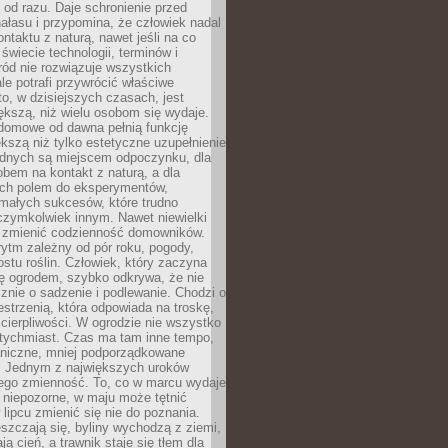
ę od razu. Daje schronienie przed
łasu i przypomina, że człowiek nadal
ontaktu z naturą, nawet jeśli na co
 świecie technologii, terminów i
ód nie rozwiązuje wszystkich
le potrafi przywrócić właściwe
 to, w dzisiejszych czasach, jest
ększą, niż wielu osobom się wydaje.
domowe od dawna pełnią funkcję
kszą niż tylko estetyczne uzupełnienie
ednych są miejscem odpoczynku, dla
bem na kontakt z naturą, a dla
ych polem do eksperymentów,
 małych sukcesów, które trudno
czymkolwiek innym. Nawet niewielki
fi zmienić codzienność domowników.
ytm zależny od pór roku, pogody,
rostu roślin. Człowiek, który zaczyna
ę ogrodem, szybko odkrywa, że nie
znie o sadzenie i podlewanie. Chodzi o
zestrzenią, która odpowiada na troskę,
 cierpliwości. W ogrodzie nie wszystko
atychmiast. Czas ma tam inne tempo,
aniczne, mniej podporządkowane
. Jednym z największych uroków
jego zmienność. To, co w marcu wydaje
i niepozorne, w maju może tętnić
 lipcu zmienić się nie do poznania.
zczają się, byliny wychodzą z ziemi,
ą cień, a trawnik staje się tłem dla