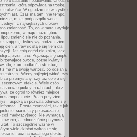
znie o sadzenie i podlewanie. Chodzi o
zestrzenią, która odpowiada na troskę,
 cierpliwości. W ogrodzie nie wszystko
atychmiast. Czas ma tam inne tempo,
aniczne, mniej podporządkowane
. Jednym z największych uroków
jego zmienność. To, co w marcu wydaje
i niepozorne, w maju może tętnić
 lipcu zmienić się nie do poznania.
zczają się, byliny wychodzą z ziemi,
ą cień, a trawnik staje się tłem dla
zycji. Jesienią ogród nie znika, lecz
olejną przemianę. Pojawiają się ciepłe
 dojrzewające owoce, późne kwiaty i
wiatło, które podkreśla strukturę
t zima ma swoją wartość, bo odsłania
przestrzeni. Wtedy najlepiej widać, czy
obrze przemyślany, czy też opiera się
a sezonowym efekcie. Wiele osób
arzenia o pięknych rabatach, ale z
ywa, że ogród to również miejsce
na samopoczucie. Praca przy ziemi
yśli, uspokaja i pozwala oderwać się
informacji. Proste czynności, takie jak
 pielenie, sianie czy przesadzanie,
e coś medytacyjnego. Nie wymagają
lizowania, a jednocześnie przynoszą
ultat. To szczególnie ważne w
tórym wiele działań wykonuje się
 ekranie i bez namacalnego efektu.