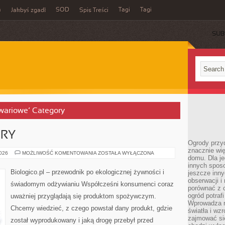
m
SOD
Tagi
Tagi
Jakbyś zgadł
Spis Treści
SUB
kwariowe’ Category
URY
Ogrody przy
znacznie wię
PRZEPISY
2026
MOŻLIWOŚĆ KOMENTOWANIA
ZOSTAŁA WYŁĄCZONA
domu. Dla j
Z
NATURY
innych sposo
Biologico.pl – przewodnik po ekologicznej żywności i
jeszcze inn
obserwacji i
świadomym odżywianiu Współcześni konsumenci coraz
porównać z 
ogród potra
uważniej przyglądają się produktom spożywczym.
Wprowadza r
Chcemy wiedzieć, z czego powstał dany produkt, gdzie
światła i wz
zajmować si
został wyprodukowany i jaką drogę przebył przed