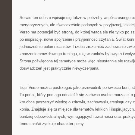
Serwis ten dobrze wpisuje się także w potrzeby współczesnego odb
merytorycznych, ale równocześnie podanych w przyjaznej, lekkiej 
Verso ma potencjał być stroną, do której wraca się nie tylko po 
po inspirację, nowe spojrzenie i przyjemność czytania. Świat koni
jednocześnie pełen niuansów. Trzeba zrozumieć zachowanie zwier
znaczenie prawidłowego treningu, rolę warunków bytowych i wpływ 
Strona poświęcona tej tematyce może więc nieustannie się rozwija
doświadczeń jest praktycznie niewyczerpana.
Equi Verso można postrzegać jako przewodnik po świecie koni, staj
To portal, który pomaga odnaleźć się zarówno osobie marzącej o pi
kto chce poszerzyć wiedzę o zdrowiu, zachowaniu, treningu czy
konia. Znajduje się tu miejsce dla tematów lekkich i inspirujących
bardziej odpowiedzialnych, wymagających uważności oraz praktyc
temu całość zyskuje charakter pełny.