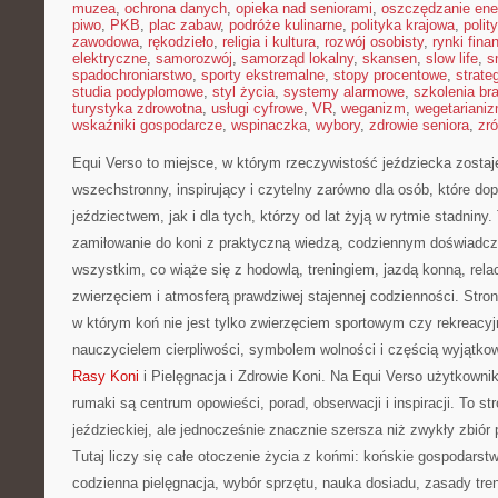
muzea
,
ochrona danych
,
opieka nad seniorami
,
oszczędzanie ener
piwo
,
PKB
,
plac zabaw
,
podróże kulinarne
,
polityka krajowa
,
polit
zawodowa
,
rękodzieło
,
religia i kultura
,
rozwój osobisty
,
rynki fin
elektryczne
,
samorozwój
,
samorząd lokalny
,
skansen
,
slow life
,
s
spadochroniarstwo
,
sporty ekstremalne
,
stopy procentowe
,
strate
studia podyplomowe
,
styl życia
,
systemy alarmowe
,
szkolenia br
turystyka zdrowotna
,
usługi cyfrowe
,
VR
,
weganizm
,
wegetariani
wskaźniki gospodarcze
,
wspinaczka
,
wybory
,
zdrowie seniora
,
zr
Equi Verso to miejsce, w którym rzeczywistość jeździecka zosta
wszechstronny, inspirujący i czytelny zarówno dla osób, które do
jeździectwem, jak i dla tych, którzy od lat żyją w rytmie stadniny. 
zamiłowanie do koni z praktyczną wiedzą, codziennym doświadcz
wszystkim, co wiąże się z hodowlą, treningiem, jazdą konną, rela
zwierzęciem i atmosferą prawdziwej stajennej codzienności. Stron
w którym koń nie jest tylko zwierzęciem sportowym czy rekreacyj
nauczycielem cierpliwości, symbolem wolności i częścią wyjątkowe
Rasy Koni
i Pielęgnacja i Zdrowie Koni. Na Equi Verso użytkownik 
rumaki są centrum opowieści, porad, obserwacji i inspiracji. To 
jeździeckiej, ale jednocześnie znacznie szersza niż zwykły zbiór
Tutaj liczy się całe otoczenie życia z końmi: końskie gospodarst
codzienna pielęgnacja, wybór sprzętu, nauka dosiadu, zasady tre