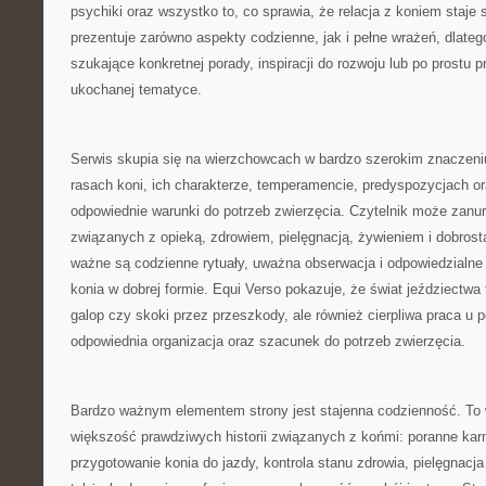
psychiki oraz wszystko to, co sprawia, że relacja z koniem staje 
prezentuje zarówno aspekty codzienne, jak i pełne wrażeń, dlat
szukające konkretnej porady, inspiracji do rozwoju lub po prostu p
ukochanej tematyce.
Serwis skupia się na wierzchowcach w bardzo szerokim znaczeniu.
rasach koni, ich charakterze, temperamencie, predyspozycjach or
odpowiednie warunki do potrzeb zwierzęcia. Czytelnik może zanu
związanych z opieką, zdrowiem, pielęgnacją, żywieniem i dobrost
ważne są codzienne rytuały, uważna obserwacja i odpowiedzialne
konia w dobrej formie. Equi Verso pokazuje, że świat jeździectwa
galop czy skoki przez przeszkody, ale również cierpliwa praca u 
odpowiednia organizacja oraz szacunek do potrzeb zwierzęcia.
Bardzo ważnym elementem strony jest stajenna codzienność. To w
większość prawdziwych historii związanych z końmi: poranne kar
przygotowanie konia do jazdy, kontrola stanu zdrowia, pielęgnacja 