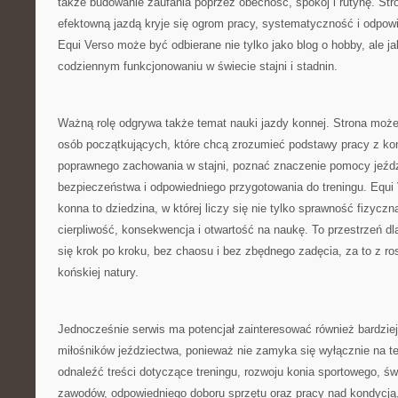
także budowanie zaufania poprzez obecność, spokój i rutynę. St
efektowną jazdą kryje się ogrom pracy, systematyczność i odpow
Equi Verso może być odbierane nie tylko jako blog o hobby, ale j
codziennym funkcjonowaniu w świecie stajni i stadnin.
Ważną rolę odgrywa także temat nauki jazdy konnej. Strona może
osób początkujących, które chcą zrozumieć podstawy pracy z ko
poprawnego zachowania w stajni, poznać znaczenie pomocy jeźd
bezpieczeństwa i odpowiedniego przygotowania do treningu. Equi 
konna to dziedzina, w której liczy się nie tylko sprawność fizyczn
cierpliwość, konsekwencja i otwartość na naukę. To przestrzeń dla
się krok po kroku, bez chaosu i bez zbędnego zadęcia, za to z 
końskiej natury.
Jednocześnie serwis ma potencjał zainteresować również bardzi
miłośników jeździectwa, ponieważ nie zamyka się wyłącznie na 
odnaleźć treści dotyczące treningu, rozwoju konia sportowego, 
zawodów, odpowiedniego doboru sprzętu oraz pracy nad kondycją