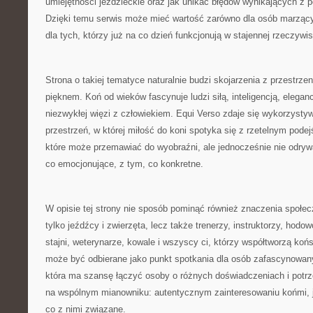
umiejętności jeździeckie oraz jak unikać błędów wynikających z 
Dzięki temu serwis może mieć wartość zarówno dla osób marzący
dla tych, którzy już na co dzień funkcjonują w stajennej rzeczywis
Strona o takiej tematyce naturalnie budzi skojarzenia z przestrzen
pięknem. Koń od wieków fascynuje ludzi siłą, inteligencją, eleganc
niezwykłej więzi z człowiekiem. Equi Verso zdaje się wykorzystyw
przestrzeń, w której miłość do koni spotyka się z rzetelnym pode
które może przemawiać do wyobraźni, ale jednocześnie nie odrywa
co emocjonujące, z tym, co konkretne.
W opisie tej strony nie sposób pominąć również znaczenia społecz
tylko jeźdźcy i zwierzęta, lecz także trenerzy, instruktorzy, hodo
stajni, weterynarze, kowale i wszyscy ci, którzy współtworzą koń
może być odbierane jako punkt spotkania dla osób zafascynowany
która ma szansę łączyć osoby o różnych doświadczeniach i potrz
na wspólnym mianowniku: autentycznym zainteresowaniu końmi, 
co z nimi związane.