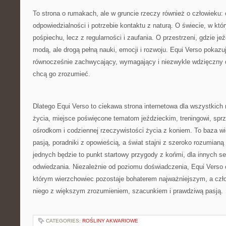
To strona o rumakach, ale w gruncie rzeczy również o człowieku: o 
odpowiedzialności i potrzebie kontaktu z naturą. O świecie, w któ
pośpiechu, lecz z regularności i zaufania. O przestrzeni, gdzie je
modą, ale drogą pełną nauki, emocji i rozwoju. Equi Verso pokazu
równocześnie zachwycający, wymagający i niezwykle wdzięczny d
chcą go zrozumieć.
Dlatego Equi Verso to ciekawa strona internetowa dla wszystkich
życia, miejsce poświęcone tematom jeździeckim, treningowi, sprz
ośrodkom i codziennej rzeczywistości życia z koniem. To baza wi
pasją, poradniki z opowieścią, a świat stajni z szeroko rozumianą 
jednych będzie to punkt startowy przygody z końmi, dla innych se
odwiedzania. Niezależnie od poziomu doświadczenia, Equi Verso o
którym wierzchowiec pozostaje bohaterem najważniejszym, a czło
niego z większym zrozumieniem, szacunkiem i prawdziwą pasją.
CATEGORIES:
ROŚLINY AKWARIOWE