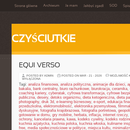
Archiwum
Ja mam
SOD
Strona główna
Jakbyś zgadł
Spis
CZYŚCIUTKIE
EQUI VERSO
POSTED BY ADMIN
POSTED ON MAR - 21 - 2026
MOŻLIWOŚĆ 
WYŁĄCZONA
Tagi:
analiza finansowa
,
analiza polityczna
,
animacje dla dzieci
,
a
bakalia
,
bank centralny
,
biuro rachunkowe
,
biurokracja
,
ceramika
,
coaching kariery
,
cyberatak
,
cyfrowa transformacja
,
cyfrowe bezp
publiczna
,
desery
,
detoks organizmu
,
dieta ketogeniczna
,
dieta pa
photography
,
druk 3d
,
e-learning biznesowy
,
e-sport
,
edukacja fin
przedszkolna
,
elektromobilność
,
elektronika przemysłowa
,
filmma
dyskusyjne
,
fotografia krajobrazowa
,
fotografia portretowa
,
geopol
gotowanie w domu
,
gry mobilne
,
herbata
,
inflacja
,
internet rzeczy
,
ochrony
,
kancelaria prawna
,
kawa
,
kodeks cywilny
,
kodeks rodzin
kuchnia azjatycka
,
kuchnia polska
,
kuchnia włoska
,
kulinarne insp
free
,
media społecznościowe w polityce
,
miejsca kultu
,
minimaliz