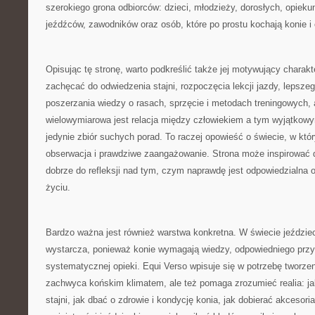
szerokiego grona odbiorców: dzieci, młodzieży, dorosłych, opieku
jeźdźców, zawodników oraz osób, które po prostu kochają konie i 
Opisując tę stronę, warto podkreślić także jej motywujący charak
zachęcać do odwiedzenia stajni, rozpoczęcia lekcji jazdy, lepsze
poszerzania wiedzy o rasach, sprzęcie i metodach treningowych, 
wielowymiarowa jest relacja między człowiekiem a tym wyjątkowy
jedynie zbiór suchych porad. To raczej opowieść o świecie, w któr
obserwacja i prawdziwe zaangażowanie. Strona może inspirować do
dobrze do refleksji nad tym, czym naprawdę jest odpowiedzialna
życiu.
Bardzo ważna jest również warstwa konkretna. W świecie jeździe
wystarcza, ponieważ konie wymagają wiedzy, odpowiedniego przy
systematycznej opieki. Equi Verso wpisuje się w potrzebę tworzeni
zachwyca końskim klimatem, ale też pomaga zrozumieć realia: j
stajni, jak dbać o zdrowie i kondycję konia, jak dobierać akcesoria