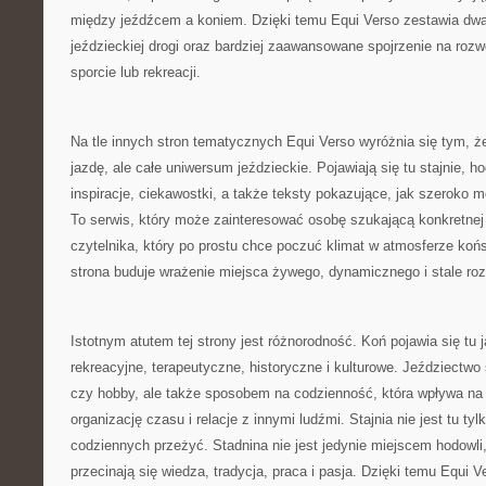
między jeźdźcem a koniem. Dzięki temu Equi Verso zestawia dwa
jeździeckiej drogi oraz bardziej zaawansowane spojrzenie na rozw
sporcie lub rekreacji.
Na tle innych stron tematycznych Equi Verso wyróżnia się tym, ż
jazdę, ale całe uniwersum jeździeckie. Pojawiają się tu stajnie, h
inspiracje, ciekawostki, a także teksty pokazujące, jak szeroko 
To serwis, który może zainteresować osobę szukającą konkretnej
czytelnika, który po prostu chce poczuć klimat w atmosferze koń
strona buduje wrażenie miejsca żywego, dynamicznego i stale roz
Istotnym atutem tej strony jest różnorodność. Koń pojawia się tu 
rekreacyjne, terapeutyczne, historyczne i kulturowe. Jeździectwo s
czy hobby, ale także sposobem na codzienność, która wpływa na
organizację czasu i relacje z innymi ludźmi. Stajnia nie jest tu t
codziennych przeżyć. Stadnina nie jest jedynie miejscem hodowli
przecinają się wiedza, tradycja, praca i pasja. Dzięki temu Equi V