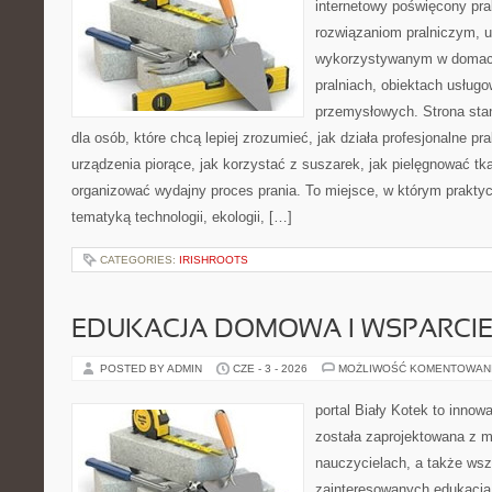
internetowy poświęcony pra
rozwiązaniom pralniczym, 
wykorzystywanym w domach,
pralniach, obiektach usług
przemysłowych. Strona sta
dla osób, które chcą lepiej zrozumieć, jak działa profesjonalne pra
urządzenia piorące, jak korzystać z suszarek, jak pielęgnować tk
organizować wydajny proces prania. To miejsce, w którym praktyc
tematyką technologii, ekologii, […]
CATEGORIES:
IRISHROOTS
EDUKACJA DOMOWA I WSPARCIE
POSTED BY ADMIN
CZE - 3 - 2026
MOŻLIWOŚĆ KOMENTOWAN
portal Biały Kotek to innowa
została zaprojektowana z m
nauczycielach, a także ws
zainteresowanych edukacją