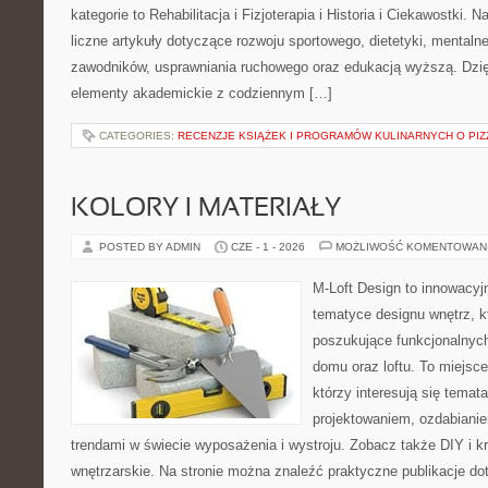
kategorie to Rehabilitacja i Fizjoterapia i Historia i Ciekawostki.
liczne artykuły dotyczące rozwoju sportowego, dietetyki, mental
zawodników, usprawniania ruchowego oraz edukacją wyższą. Dzię
elementy akademickie z codziennym […]
CATEGORIES:
RECENZJE KSIĄŻEK I PROGRAMÓW KULINARNYCH O PIZ
KOLORY I MATERIAŁY
POSTED BY ADMIN
CZE - 1 - 2026
MOŻLIWOŚĆ KOMENTOWAN
M-Loft Design to innowacyj
tematyce designu wnętrz, kt
poszukujące funkcjonalnyc
domu oraz loftu. To miejsc
którzy interesują się tema
projektowaniem, ozdabiani
trendami w świecie wyposażenia i wystroju. Zobacz także DIY i kr
wnętrzarskie. Na stronie można znaleźć praktyczne publikacje do