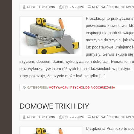
POSTED BY ADMIN
CZE - 5 - 2026
MOŻLIWOŚĆ KOMENTOWAN
Proszkic.pl to praktyczna s
poświęcona krawiectwu, któ
inspiracji dla osób stawiają
maszynie do szycia, jak rów
już podstawowe umiejętnoś
pomysły. Serwis skupia si
szyciem, doborem tkanin, wykonywaniem dekoracji, tworzeniem 
oraz wykorzystywaniem różnych technik krawieckich w praktyce. 
który pokazuje, że szycie może być nie tylko […]
CATEGORIES:
MOTYWACJA I PSYCHOLOGIA ODCHUDZANIA
DOMOWE TRIKI I DIY
POSTED BY ADMIN
CZE - 4 - 2026
MOŻLIWOŚĆ KOMENTOWAN
Urządzenia Pralnicze to spe