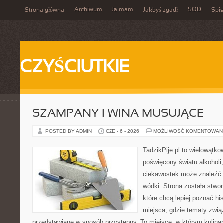
Archiwum
Ja mam
SOD
Strona główna
Jakbyś zgadł
Spis
CZYŚCIUTKIE
SZAMPANY I WINA MUSUJĄCE
POSTED BY ADMIN
CZE - 6 - 2026
MOŻLIWOŚĆ KOMENTOWAN
TadzikPije.pl to wielowątk
poświęcony światu alkoholi
ciekawostek może znaleźć 
wódki. Strona została stwo
które chcą lepiej poznać his
miejsca, gdzie tematy zwią
przedstawiane w sposób przystępny. To miejsce, w którym kulinar