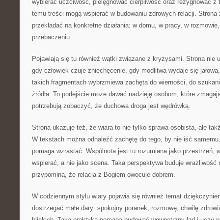
wybierać uczciwość, pielęgnować cierpliwość oraz rezygnować z t
temu treści mogą wspierać w budowaniu zdrowych relacji. Strona 
przekładać na konkretne działania: w domu, w pracy, w rozmowie, 
przebaczeniu.
Pojawiają się tu również wątki związane z kryzysami. Strona nie u
gdy człowiek czuje zniechęcenie, gdy modlitwa wydaje się jałowa
takich fragmentach wybrzmiewa zachęta do wierności, do szukani
źródła. To podejście może dawać nadzieję osobom, które zmagają 
potrzebują zobaczyć, że duchowa droga jest wędrówką.
Strona ukazuje też, że wiara to nie tylko sprawa osobista, ale ta
W tekstach można odnaleźć zachętę do tego, by nie iść samemu,
pomaga wzrastać. Wspólnota jest tu rozumiana jako przestrzeń, w
wspierać, a nie jako scena. Taka perspektywa buduje wrażliwość 
przypomina, że relacja z Bogiem owocuje dobrem.
W codziennym stylu wiary pojawia się również temat dziękczynien
dostrzegać małe dary: spokojny poranek, rozmowę, chwilę zdrowi
bliskich. Taka praktyka pomaga budować wewnętrzny ład i uczy pa