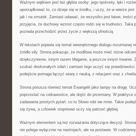
Ważnym wątkiem jest też głębia osoby: jego tęsknoty, lęki i rozt
uporządkować to, co dzieje się w środku, i uczy, że w wierze jes
jak i na smutek. Zamiast udawać, że wszystko jest łatwe, treści 
przyjęcia, że duchowy wzrost często rodzi się w trudności. Taka 
pozwala przechodzić przez życie z większą ufnością.
W tekstach pojawia się temat wewnętrznego dialogu rozumianej ni
źródło siły. Strona pokazuje, że modlitwa może mieć różne odcien
dziękczynienie, innym razem błaganie, a jeszcze innym trwanie. 
szukać doskonałych zdań i zamiast tego uczyć się prawdziwości.
podejście pomaga łączyć wiarę z nauką, z relacjami oraz z chwil
Strona porusza również temat Ewangelii jako lampy na drogę. Uczy
poprzestać na ciekawostce, ale dojść do przemiany. W praktyce 
zadawania prostych pytań: co to Słowo robi we mnie. Takie podejś
się żywa, a człowiek stopniowo uczy się patrzeć głębiej.
Ważnym elementem są też rozważania dotyczące decyzji. Stron
nie polega wyłącznie na nastrojach, ale na postawie. W codzienn