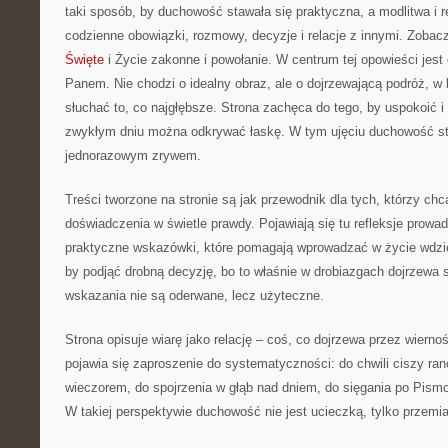
taki sposób, by duchowość stawała się praktyczna, a modlitwa i re
codzienne obowiązki, rozmowy, decyzje i relacje z innymi. Zobac
Święte
i Życie zakonne i powołanie. W centrum tej opowieści jes
Panem. Nie chodzi o idealny obraz, ale o dojrzewającą podróż, w 
słuchać to, co najgłębsze. Strona zachęca do tego, by uspokoić 
zwykłym dniu można odkrywać łaskę. W tym ujęciu duchowość sta
jednorazowym zrywem.
Treści tworzone na stronie są jak przewodnik dla tych, którzy ch
doświadczenia w świetle prawdy. Pojawiają się tu refleksje prowa
praktyczne wskazówki, które pomagają wprowadzać w życie wdzi
by podjąć drobną decyzję, bo to właśnie w drobiazgach dojrzewa
wskazania nie są oderwane, lecz użyteczne.
Strona opisuje wiarę jako relację – coś, co dojrzewa przez wiern
pojawia się zaproszenie do systematyczności: do chwili ciszy ran
wieczorem, do spojrzenia w głąb nad dniem, do sięgania po Pismo
W takiej perspektywie duchowość nie jest ucieczką, tylko przemi