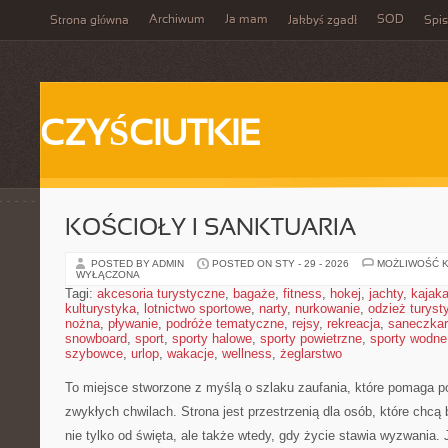
Archiwum
Ja mam
SOD
Strona główna
Jakbyś zgadł
Spis
CZYŚCIUTKIE
KOŚCIOŁY I SANKTUARIA
POSTED BY ADMIN
POSTED ON STY - 29 - 2026
MOŻLIWOŚĆ 
WYŁĄCZONA
Tagi:
akcesoria turystyczne
,
bagaże
,
fitness
,
hokej
,
jachty
,
kajak
kulturystyka
,
lotnictwo sportowe
,
narty
,
nurkowanie
,
odzież turyst
nożna
,
pływanie
,
podróże tematyczne
,
rejsy
,
rekreacja
,
saneczka
snowboard
,
sport
,
sporty halowe
,
sporty powietrzne
,
sporty wodne
szybowce
,
urlop
,
wakacje
,
wellness
,
żeglarstwo
To miejsce stworzone z myślą o szlaku zaufania, które pomaga p
zwykłych chwilach. Strona jest przestrzenią dla osób, które chcą 
nie tylko od święta, ale także wtedy, gdy życie stawia wyzwania. 