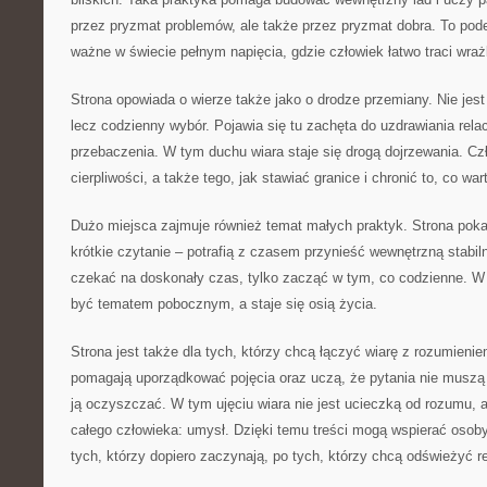
przez pryzmat problemów, ale także przez pryzmat dobra. To pode
ważne w świecie pełnym napięcia, gdzie człowiek łatwo traci wraż
Strona opowiada o wierze także jako o drodze przemiany. Nie jes
lecz codzienny wybór. Pojawia się tu zachęta do uzdrawiania relac
przebaczenia. W tym duchu wiara staje się drogą dojrzewania. C
cierpliwości, a także tego, jak stawiać granice i chronić to, co wa
Dużo miejsca zajmuje również temat małych praktyk. Strona pokaz
krótkie czytanie – potrafią z czasem przynieść wewnętrzną stabiln
czekać na doskonały czas, tylko zacząć w tym, co codzienne. W 
być tematem pobocznym, a staje się osią życia.
Strona jest także dla tych, którzy chcą łączyć wiarę z rozumieniem
pomagają uporządkować pojęcia oraz uczą, że pytania nie muszą
ją oczyszczać. W tym ujęciu wiara nie jest ucieczką od rozumu, a
całego człowieka: umysł. Dzięki temu treści mogą wspierać osob
tych, którzy dopiero zaczynają, po tych, którzy chcą odświeżyć re