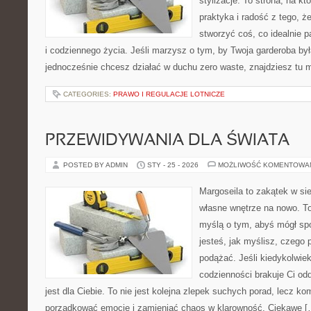
stylizacje. To strona, na któ
praktyka i radość z tego, 
stworzyć coś, co idealnie p
i codziennego życia. Jeśli marzysz o tym, by Twoja garderoba była
jednocześnie chcesz działać w duchu zero waste, znajdziesz tu
CATEGORIES:
PRAWO I REGULACJE LOTNICZE
PRZEWIDYWANIA DLA ŚWIATA
POSTED BY ADMIN
STY - 25 - 2026
MOŻLIWOŚĆ KOMENTOWA
Margoseila to zakątek w si
własne wnętrze na nowo. To 
myślą o tym, abyś mógł sp
jesteś, jak myślisz, czego 
podążać. Jeśli kiedykolwie
codzienności brakuje Ci od
jest dla Ciebie. To nie jest kolejna zlepek suchych porad, lecz 
porządkować emocje i zamieniać chaos w klarowność. Ciekawe [