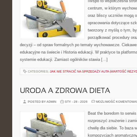
IWspo to współczesna stro
centrum, w którym wychowa
oraz bliscy uczniów mogą 
opracowania dotyczące szkol
tworzony z myślą o tym, by
porządkować procedury or
decyzji – od spraw formalnych po tematy wychowawcze. Ciekawe
edukacyjne na świecie i Historia edukacji. W praktyce ta platform
systemie edukacji. Zamiast ogólników stawia […]
CATEGORIES:
JAK NIE STRACIĆ NA SPRZEDAŻY AUTA (WARTOŚĆ REZY
URODA A ZDROWA DIETA
POSTED BY ADMIN
STY - 28 - 2026
MOŻLIWOŚĆ KOMENTOWA
Beat the boredom to serwis
rozproszyć znużenie i zami
chwilę dla siebie. To baza
kompozycjach aromatyczny