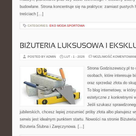
budowlane. Strona koncentruje się na praktyce: zamiast pustych 
treściach […]
CATEGORIES:
EKO MODA SPORTOWA
BIŻUTERIA LUKSUSOWA I EKSK
POSTED BY ADMIN
LUT - 1 - 2026
MOŻLIWOŚĆ KOMENTOWAN
Strona Godziszewscy.pl to 
osobach, które interesuje bi
oraz sprzedaż złota do sku
To blog internetowy, w któ
estetyczne z konkretnymi
Jeśli szukasz sprawdzone
jubilerskich, chcesz lepiej zrozumieć próby złota albo planujesz w
serwis jest idealnym punktem startu. Nowości na stronie Biżuteria
Biżuteria Ślubna i Zaręczynowa. […]