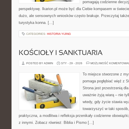
pomagają codzienne decyzje,
perspektywę. Ikarion.pl może być dla Ciebie kompasem w świecie,
dużo, ale sensownych wniosków często brakuje. Przeczytaj także
turystyka konna. […]
CATEGORIES:
HISTORIA YIJING
KOŚCIOŁY I SANKTUARIA
POSTED BY ADMIN
STY - 29 - 2026
MOŻLIWOŚĆ KOMENTOWA
To miejsce stworzone z myś
pomaga pogłębiać więź z S
Strona jest przestrzenią dla
uważnie żyją wiarą – nie tyl
wtedy, gdy życie stawia wyz
towarzyszyć w taki sposób
praktyczna, a modlitwa i refleksja przenikały codzienne obowiązki
z innymi. Zobacz również: Biblia i Pismo […]