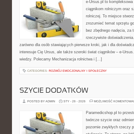
e-Ursus.pl to kompleksowa
ciągnikom rolniczym oraz s
rolniczej. To miejsce stwor
zrozumieć temat sprzętu g
bez zbędnego nadęcia, za t
rzeczywiste doświadczenia.
zarówno dla osób stawiających pierwsze kroki, jak i dla doświadc
interesuje Cię Ursus, ale także szeroki świat ciągników – e-Ursu
wiedzy. Polecamy Mechanizacja rolnictwa i […]
CATEGORIES:
ROZWÓJ EMOCJONALNY I SPOŁECZNY
SZYCIE DODATKÓW
POSTED BY ADMIN
STY - 26 - 2026
MOŻLIWOŚĆ KOMENTOWA
Paramedicshop.pl to przest
twórcze szycie oraz odmieni
pozornie zwykłych rzeczy 