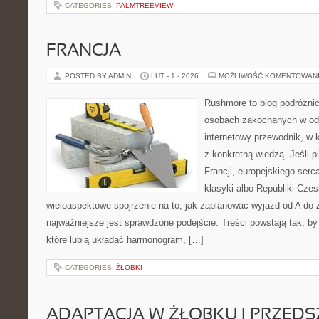
CATEGORIES:
PALMTREEVIEW
FRANCJA
POSTED BY ADMIN
LUT - 1 - 2026
MOŻLIWOŚĆ KOMENTOWAN
Rushmore to blog podróżnic
osobach zakochanych w od
internetowy przewodnik, w 
z konkretną wiedzą. Jeśli p
Francji, europejskiego serca
klasyki albo Republiki Czes
wieloaspektowe spojrzenie na to, jak zaplanować wyjazd od A do
najważniejsze jest sprawdzone podejście. Treści powstają tak,
które lubią układać harmonogram, […]
CATEGORIES:
ŻŁOBKI
ADAPTACJA W ŻŁOBKU I PRZED