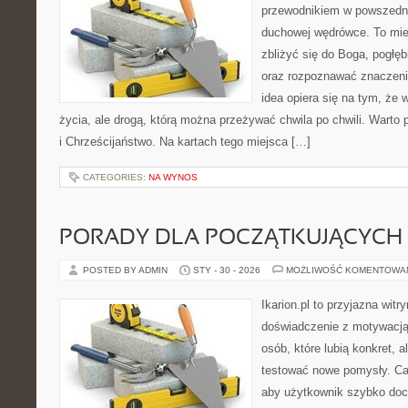
przewodnikiem w powszedn
duchowej wędrówce. To miej
zbliżyć się do Boga, pogłę
oraz rozpoznawać znaczenie
idea opiera się na tym, że 
życia, ale drogą, którą można przeżywać chwila po chwili. Warto 
i Chrześcijaństwo. Na kartach tego miejsca […]
CATEGORIES:
NA WYNOS
PORADY DLA POCZĄTKUJĄCYCH
POSTED BY ADMIN
STY - 30 - 2026
MOŻLIWOŚĆ KOMENTOWA
Ikarion.pl to przyjazna witr
doświadczenie z motywacją
osób, które lubią konkret, 
testować nowe pomysły. Ca
aby użytkownik szybko docie