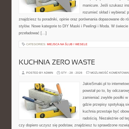
manicure. Jeśli szukasz insp
rozumieć skład i wybierać p
znajdziesz tu poradniki, opinie oraz porównania dopasowane do r
stylów. Nowe kategorie to DIY Maski i Peelingi i Moda. W świecie
przeładować […]
CATEGORIES:
MIEJSCA NA ŚLUB I WESELE
KUCHNIA ZERO WASTE
POSTED BY ADMIN
STY - 28 - 2026
MOŻLIWOŚĆ KOMENTOWA
JakieSmaki.pl to internetow
powstał po to, by odczaro
zamieniać zwykłe posiłki w
gdzie przepisy spotykają si
kuchnia przestaje być obowi
radością. Niezależnie od te
czy dopiero uczysz się podstaw, znajdziesz tu sprawdzone rozwi