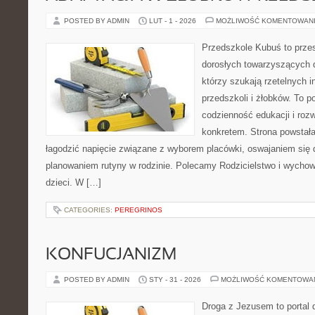
POSTED BY ADMIN
LUT - 1 - 2026
MOŻLIWOŚĆ KOMENTOWAN
Przedszkole Kubuś to prze
dorosłych towarzyszących 
którzy szukają rzetelnych i
przedszkoli i żłobków. To p
codzienność edukacji i rozw
konkretem. Strona powstała 
łagodzić napięcie związane z wyborem placówki, oswajaniem się 
planowaniem rutyny w rodzinie. Polecamy Rodzicielstwo i wychow
dzieci. W […]
CATEGORIES:
PEREGRINOS
KONFUCJANIZM
POSTED BY ADMIN
STY - 31 - 2026
MOŻLIWOŚĆ KOMENTOWA
Droga z Jezusem to portal 