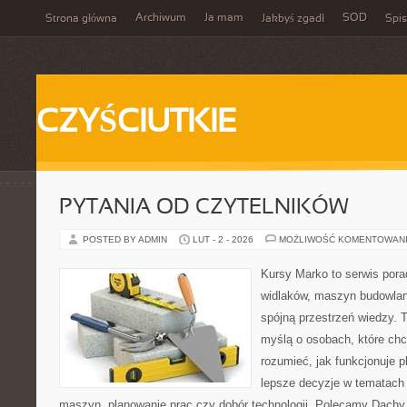
Archiwum
Ja mam
SOD
Strona główna
Jakbyś zgadł
Spis
CZYŚCIUTKIE
PYTANIA OD CZYTELNIKÓW
POSTED BY ADMIN
LUT - 2 - 2026
MOŻLIWOŚĆ KOMENTOWAN
Kursy Marko to serwis pora
widlaków, maszyn budowlan
spójną przestrzeń wiedzy. 
myślą o osobach, które chc
rozumieć, jak funkcjonuje 
lepsze decyzje w tematach 
maszyn, planowanie prac czy dobór technologii. Polecamy Dachy 