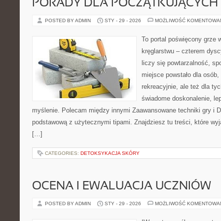
PORADY DLA POCZĄTKUJĄCYCH
POSTED BY ADMIN
STY - 29 - 2026
MOŻLIWOŚĆ KOMENTOWA
To portal poświęcony grze w
kręglarstwu – czterem dysc
liczy się powtarzalność, sp
miejsce powstało dla osób,
rekreacyjnie, ale też dla ty
świadome doskonalenie, lep
myślenie. Polecam między innymi Zaawansowane techniki gry i Da
podstawową z użytecznymi tipami. Znajdziesz tu treści, które wyj
[…]
CATEGORIES:
DETOKSYKACJA SKÓRY
OCENA I EWALUACJA UCZNIÓW
POSTED BY ADMIN
STY - 29 - 2026
MOŻLIWOŚĆ KOMENTOWA