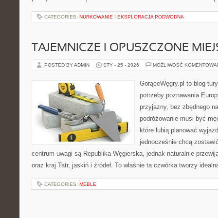
CATEGORIES:
NURKOWANIE I EKSPLORACJA PODWODNA
TAJEMNICZE I OPUSZCZONE MIE
POSTED BY ADMIN
STY - 25 - 2026
MOŻLIWOŚĆ KOMENTOWA
GorąceWęgry.pl to blog tury
potrzeby poznawania Euro
przyjazny, bez zbędnego na
podróżowanie musi być męc
które lubią planować wyjazd
jednocześnie chcą zostawi
centrum uwagi są Republika Węgierska, jednak naturalnie przewija
oraz kraj Tatr, jaskiń i źródeł. To właśnie ta czwórka tworzy idea
CATEGORIES:
MEBLE