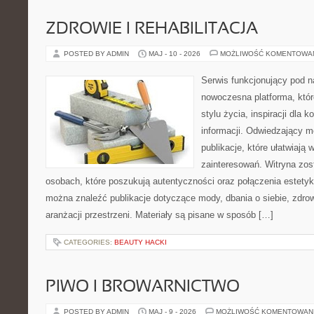
ZDROWIE I REHABILITACJA
POSTED BY ADMIN
MAJ - 10 - 2026
MOŻLIWOŚĆ KOMENTOWA
Serwis funkcjonujący pod 
nowoczesna platforma, któr
stylu życia, inspiracji dla 
informacji. Odwiedzający m
publikacje, które ułatwiają 
zainteresowań. Witryna zos
osobach, które poszukują autentyczności oraz połączenia estetyki
można znaleźć publikacje dotyczące mody, dbania o siebie, zdrow
aranżacji przestrzeni. Materiały są pisane w sposób […]
CATEGORIES:
BEAUTY HACKI
PIWO I BROWARNICTWO
POSTED BY ADMIN
MAJ - 9 - 2026
MOŻLIWOŚĆ KOMENTOWAN