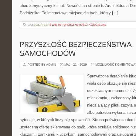
charakterystyczny klimat. Nowości na stronie to Architektura i D
Podróżnika. To internetowe miejsce dla tych, którzy […]
CATEGORIES:
ŚWIĘTA I UROCZYSTOŚCI KOŚCIELNE
PRZYSZŁOŚĆ BEZPIECZEŃSTWA
SAMOCHODÓW
POSTED BY ADMIN
MAJ - 21 - 2026
MOŻLIWOŚĆ KOMENTOWA
Sprawdzone dorabianie klucz
wielu osób okazuje się nie
oczekiwanym momencie. Zg
mieszkania, uszkodzony k
niedziałający pilot, zużyt
albo potrzeba wykonania z
sytuacje, w których liczy się sprawność. Strona poświęcona dorab
użyteczną ofertę skierowaną do osób, które szukają solidnego pu
kluczami, zamkami, kluczykami samochodowymi oraz usługami 