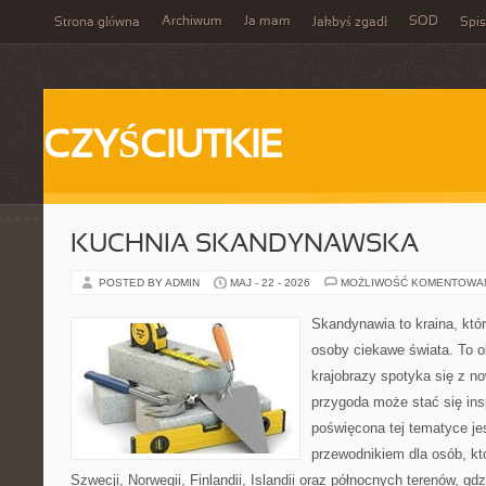
Archiwum
Ja mam
SOD
Strona główna
Jakbyś zgadł
Spis
CZYŚCIUTKIE
KUCHNIA SKANDYNAWSKA
POSTED BY ADMIN
MAJ - 22 - 2026
MOŻLIWOŚĆ KOMENTOWA
Skandynawia to kraina, któr
osoby ciekawe świata. To o
krajobrazy spotyka się z n
przygoda może stać się insp
poświęcona tej tematyce j
przewodnikiem dla osób, kt
Szwecji, Norwegii, Finlandii, Islandii oraz północnych terenów, gd