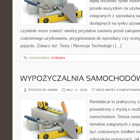
lepiej rozumieć rynek motor
przede wszystkim na użyte
związanych z sprzedażą s
dostępnych na rynku używa
czytelnik może znaleźć wiedzę przydatne zarówno przed zakupem 
codziennego użytkowania, przygotowania do sprzedaży czy ocen
pojazdu. Zobacz też: Testy i Recenzje Technologii i […]
CATEGORIES:
CITROEN
WYPOŻYCZALNIA SAMOCHODÓ
POSTED BY ADMIN
MAJ - 4 - 2026
MOŻLIWOŚĆ KOMENTOWAN
Rentdabcar to praktyczny s
prowadzony z myślą o osoba
samochodami. Strona zesta
tematów związanych z poj
być codziennym źródłem ins
miłośników motoryzacji, jak 