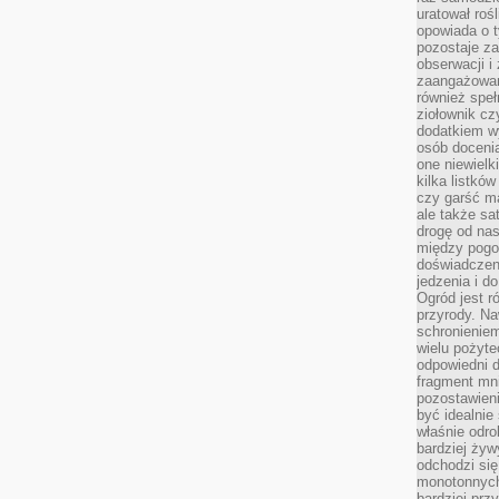
uratował rośl
opowiada o 
pozostaje za
obserwacji 
zaangażowa
również speł
ziołownik cz
dodatkiem wy
osób doceni
one niewielk
kilka listkó
czy garść ma
ale także sa
drogę od nas
między pogod
doświadczen
jedzenia i d
Ogród jest r
przyrody. Na
schronienie
wielu pożyt
odpowiedni do
fragment mni
pozostawieni
być idealnie
właśnie odro
bardziej żyw
odchodzi się
monotonnych
bardziej prz