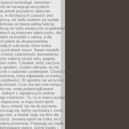
 świecie technologii, terminów i
ód nie rozwiązuje wszystkich
le potrafi przywrócić właściwe
 to, w dzisiejszych czasach, jest
ększą, niż wielu osobom się wydaje.
domowe od dawna pełnią funkcję
kszą niż tylko estetyczne uzupełnienie
ednych są miejscem odpoczynku, dla
bem na kontakt z naturą, a dla
ych polem do eksperymentów,
 małych sukcesów, które trudno
czymkolwiek innym. Nawet niewielki
fi zmienić codzienność domowników.
ytm zależny od pór roku, pogody,
rostu roślin. Człowiek, który zaczyna
ę ogrodem, szybko odkrywa, że nie
znie o sadzenie i podlewanie. Chodzi o
zestrzenią, która odpowiada na troskę,
 cierpliwości. W ogrodzie nie wszystko
atychmiast. Czas ma tam inne tempo,
aniczne, mniej podporządkowane
. Jednym z największych uroków
jego zmienność. To, co w marcu wydaje
i niepozorne, w maju może tętnić
 lipcu zmienić się nie do poznania.
zczają się, byliny wychodzą z ziemi,
ą cień, a trawnik staje się tłem dla
zycji. Jesienią ogród nie znika, lecz
olejną przemianę. Pojawiają się ciepłe
 dojrzewające owoce, późne kwiaty i