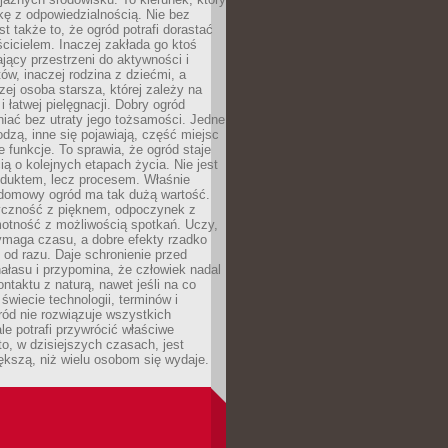
kę z odpowiedzialnością. Nie bez
st także to, że ogród potrafi dorastać
cicielem. Inaczej zakłada go ktoś
jący przestrzeni do aktywności i
w, inaczej rodzina z dziećmi, a
zej osoba starsza, której zależy na
 i łatwej pielęgnacji. Dobry ogród
iać bez utraty jego tożsamości. Jedne
odzą, inne się pojawiają, część miejsc
 funkcje. To sprawia, że ogród staje
ią o kolejnych etapach życia. Nie jest
duktem, lecz procesem. Właśnie
ydomowy ogród ma tak dużą wartość.
yczność z pięknem, odpoczynek z
otność z możliwością spotkań. Uczy,
ymaga czasu, a dobre efekty rzadko
ę od razu. Daje schronienie przed
łasu i przypomina, że człowiek nadal
ontaktu z naturą, nawet jeśli na co
 świecie technologii, terminów i
ód nie rozwiązuje wszystkich
le potrafi przywrócić właściwe
 to, w dzisiejszych czasach, jest
ększą, niż wielu osobom się wydaje.