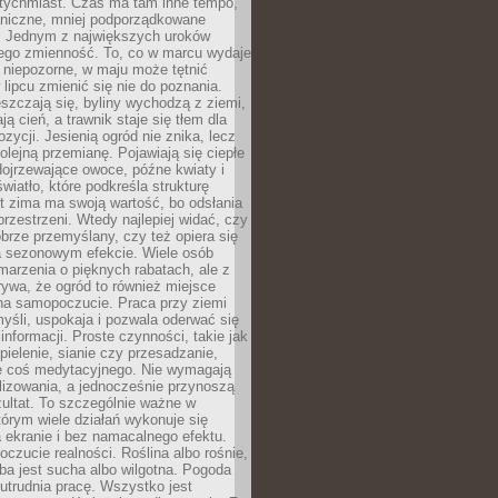
atychmiast. Czas ma tam inne tempo,
aniczne, mniej podporządkowane
. Jednym z największych uroków
jego zmienność. To, co w marcu wydaje
i niepozorne, w maju może tętnić
 lipcu zmienić się nie do poznania.
zczają się, byliny wychodzą z ziemi,
ą cień, a trawnik staje się tłem dla
zycji. Jesienią ogród nie znika, lecz
olejną przemianę. Pojawiają się ciepłe
 dojrzewające owoce, późne kwiaty i
wiatło, które podkreśla strukturę
t zima ma swoją wartość, bo odsłania
przestrzeni. Wtedy najlepiej widać, czy
obrze przemyślany, czy też opiera się
a sezonowym efekcie. Wiele osób
arzenia o pięknych rabatach, ale z
ywa, że ogród to również miejsce
na samopoczucie. Praca przy ziemi
yśli, uspokaja i pozwala oderwać się
informacji. Proste czynności, takie jak
 pielenie, sianie czy przesadzanie,
e coś medytacyjnego. Nie wymagają
lizowania, a jednocześnie przynoszą
ultat. To szczególnie ważne w
tórym wiele działań wykonuje się
 ekranie i bez namacalnego efektu.
oczucie realności. Roślina albo rośnie,
eba jest sucha albo wilgotna. Pogoda
 utrudnia pracę. Wszystko jest