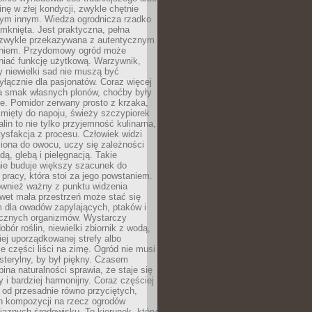
inę w złej kondycji, zwykle chętnie
tym innym. Wiedza ogrodnicza rzadko
mknięta. Jest praktyczna, pełna
i zwykle przekazywana z autentycznym
niem. Przydomowy ogród może
niać funkcję użytkową. Warzywnik,
y niewielki sad nie muszą być
łącznie dla pasjonatów. Coraz więcej
a smak własnych plonów, choćby były
ie. Pomidor zerwany prosto z krzaka,
w mięty do napoju, świeży szczypiorek
lin to nie tylko przyjemność kulinarna,
tysfakcja z procesu. Człowiek widzi
iona do owocu, uczy się zależności
ą, glebą i pielęgnacją. Takie
ie buduje większy szacunek do
o pracy, która stoi za jego powstaniem.
ównież ważny z punktu widzenia
wet mała przestrzeń może stać się
m dla owadów zapylających, ptaków i
ecznych organizmów. Wystarczy
bór roślin, niewielki zbiornik z wodą,
ej uporządkowanej strefy albo
e części liści na zimę. Ogród nie musi
 sterylny, by był piękny. Czasem
bina naturalności sprawia, że staje się
y i bardziej harmonijny. Coraz częściej
 od przesadnie równo przyciętych,
 kompozycji na rzecz ogrodów
yjaznych środowisku. To kierunek, który