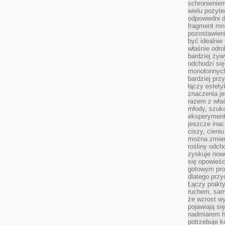
schronienie
wielu pożyt
odpowiedni do
fragment mni
pozostawieni
być idealnie
właśnie odro
bardziej żyw
odchodzi się
monotonnych
bardziej prz
łączy estety
znaczenia je
razem z właś
młody, szuka
eksperymentó
jeszcze inac
ciszy, cieniu
można zmien
rośliny odch
zyskuje nowe
się opowieśc
gotowym pro
dlatego prz
Łączy prakt
ruchem, sam
że wzrost w
pojawiają si
nadmiarem ha
potrzebuje k