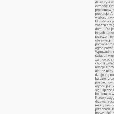
dzień żyje w
ekranów. Ogr
problemów, a
proporcje. A
wartością wi
Ogrody przy
znacznie wię
domu. Dla j
innych sposo
jeszcze inn
obserwacji i
porównać z 
ogród potra
Wprowadza r
światła i wz
zajmować si
chodzi wyłąc
relację z pr
ale też uczy
dzieje się n
bardziej org
pośpiechowi
ogrodu jest 
się uśpione 
kolorem, a w
Krzewy zagęs
drzewa rzucaj
reszty kompo
przechodzi k
barwy liści,