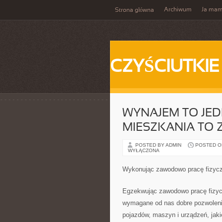
Archiwum
Ja ma
Strona główna
CZYŚCIUTKIE
WYNAJEM TO JED
MIESZKANIA TO 
POSTED BY ADMIN
POSTED ON 
WYŁĄCZONA
Wykonując zawodowo pracę fizycz
Egzekwując zawodowo pracę fizyc
wymagane od nas dobre pozwolenia
pojazdów, maszyn i urządzeń, jaki