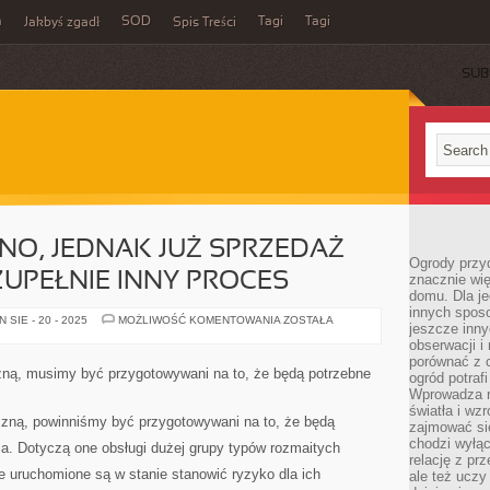
m
SOD
Tagi
Tagi
Jakbyś zgadł
Spis Treści
SUB
NO, JEDNAK JUŻ SPRZEDAŻ
Ogrody przy
ZUPEŁNIE INNY PROCES
znacznie wię
domu. Dla j
innych sposo
WYNAJEM
SIE - 20 - 2025
MOŻLIWOŚĆ KOMENTOWANIA
ZOSTAŁA
jeszcze inn
TO
JEDNO,
obserwacji i
JEDNAK
porównać z 
JUŻ
ną, musimy być przygotowywani na to, że będą potrzebne
ogród potra
SPRZEDAŻ
MIESZKANIA
Wprowadza r
TO
światła i wz
ZUPEŁNIE
zną, powinniśmy być przygotowywani na to, że będą
zajmować si
INNY
PROCES
chodzi wyłąc
. Dotyczą one obsługi dużej grupy typów rozmaitych
relację z pr
e uruchomione są w stanie stanowić ryzyko dla ich
ale też uczy