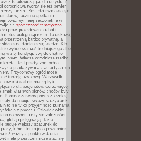
 przez to odświeżające dla umysłu. Z
ł ogrodnictwa tworzy się też pewien
 między ludźmi. Sąsiedzi rozmawiają o
omidorów, rodzinne spotkania
bejmować wymianę sadzonek, a w
zwija się
społeczność tematyczna
ół upraw, projektowania rabat i
h metod pielęgnacji roślin. To ciekawe,
a przestrzenią bardzo prywatną, a
 skłania do dzielenia się wiedzą. Kto
lnie wyhodował coś trudniejszego albo
inę w złej kondycji, zwykle chętnie
tym innym. Wiedza ogrodnicza rzadko
mknięta. Jest praktyczna, pełna
i zwykle przekazywana z autentycznym
niem. Przydomowy ogród może
niać funkcję użytkową. Warzywnik,
y niewielki sad nie muszą być
łącznie dla pasjonatów. Coraz więcej
a smak własnych plonów, choćby były
ie. Pomidor zerwany prosto z krzaka,
w mięty do napoju, świeży szczypiorek
lin to nie tylko przyjemność kulinarna,
tysfakcja z procesu. Człowiek widzi
iona do owocu, uczy się zależności
ą, glebą i pielęgnacją. Takie
ie buduje większy szacunek do
o pracy, która stoi za jego powstaniem.
ównież ważny z punktu widzenia
wet mała przestrzeń może stać się