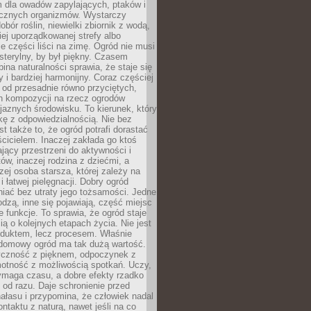
m dla owadów zapylających, ptaków i
ecznych organizmów. Wystarczy
bór roślin, niewielki zbiornik z wodą,
ej uporządkowanej strefy albo
e części liści na zimę. Ogród nie musi
 sterylny, by był piękny. Czasem
bina naturalności sprawia, że staje się
y i bardziej harmonijny. Coraz częściej
 od przesadnie równo przyciętych,
 kompozycji na rzecz ogrodów
yjaznych środowisku. To kierunek, który
kę z odpowiedzialnością. Nie bez
st także to, że ogród potrafi dorastać
cicielem. Inaczej zakłada go ktoś
jący przestrzeni do aktywności i
w, inaczej rodzina z dziećmi, a
zej osoba starsza, której zależy na
 i łatwej pielęgnacji. Dobry ogród
iać bez utraty jego tożsamości. Jedne
odzą, inne się pojawiają, część miejsc
 funkcje. To sprawia, że ogród staje
ią o kolejnych etapach życia. Nie jest
duktem, lecz procesem. Właśnie
ydomowy ogród ma tak dużą wartość.
yczność z pięknem, odpoczynek z
otność z możliwością spotkań. Uczy,
ymaga czasu, a dobre efekty rzadko
ę od razu. Daje schronienie przed
łasu i przypomina, że człowiek nadal
ontaktu z naturą, nawet jeśli na co