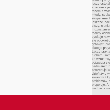
łączy estety
znaczenia je
razem z właś
młody, szuka
eksperymentó
jeszcze inac
ciszy, cieniu
można zmien
rośliny odch
zyskuje nowe
się opowieśc
gotowym pro
dlatego prz
Łączy prakt
ruchem, sam
że wzrost w
pojawiają si
nadmiarem ha
potrzebuje k
dzień żyje w
ekranów. Ogr
problemów, a
proporcje. A
wartością wi