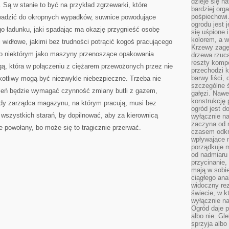
dzieje się n
 Są w stanie to być na przykład zgrzewarki, które
bardziej org
pośpiechowi
wadzić do okropnych wypadków, suwnice powodujące
ogrodu jest 
o ładunku, jaki spadając ma okazję przygnieść osobę
się uśpione 
kolorem, a w
 widłowe, jakimi bez trudności potrącić kogoś pracującego
Krzewy zagęs
 co niektórym jako maszyny przenoszące opakowania
drzewa rzucaj
reszty kompo
gą, która w połączeniu z ciężarem przewożonych przez nie
przechodzi k
barwy liści,
kotliwy mogą być niezwykle niebezpieczne. Trzeba nie
szczególne ś
nień będzie wymagać czynność zmiany butli z gazem,
gałęzi. Nawe
konstrukcję 
ażdy zarządca magazynu, na którym pracują, musi bez
ogród jest d
wszystkich starań, by dopilnować, aby za kierownicą
wyłącznie n
zaczyna od m
ie powołany, bo może się to tragicznie przerwać.
czasem odkr
wpływające 
porządkuje m
od nadmiaru 
przycinanie,
mają w sobi
ciągłego ana
widoczny rez
świecie, w k
wyłącznie na
Ogród daje p
albo nie. Gl
sprzyja albo