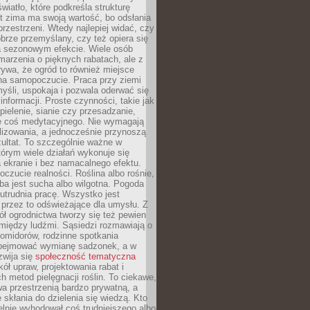
wiatło, które podkreśla strukturę
t zima ma swoją wartość, bo odsłania
przestrzeni. Wtedy najlepiej widać, czy
obrze przemyślany, czy też opiera się
a sezonowym efekcie. Wiele osób
arzenia o pięknych rabatach, ale z
ywa, że ogród to również miejsce
na samopoczucie. Praca przy ziemi
yśli, uspokaja i pozwala oderwać się
informacji. Proste czynności, takie jak
 pielenie, sianie czy przesadzanie,
e coś medytacyjnego. Nie wymagają
lizowania, a jednocześnie przynoszą
ultat. To szczególnie ważne w
tórym wiele działań wykonuje się
 ekranie i bez namacalnego efektu.
oczucie realności. Roślina albo rośnie,
eba jest sucha albo wilgotna. Pogoda
 utrudnia pracę. Wszystko jest
 przez to odświeżające dla umysłu. Z
ł ogrodnictwa tworzy się też pewien
 między ludźmi. Sąsiedzi rozmawiają o
omidorów, rodzinne spotkania
bejmować wymianę sadzonek, a w
zwija się
społeczność tematyczna
ół upraw, projektowania rabat i
h metod pielęgnacji roślin. To ciekawe,
a przestrzenią bardzo prywatną, a
 skłania do dzielenia się wiedzą. Kto
lnie wyhodował coś trudniejszego albo