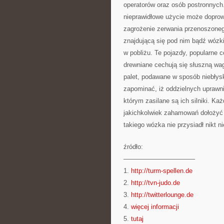
operatorów oraz osób postronnych.
nieprawidłowe użycie może dopro
zagrożenie zerwania przenoszoneg
znajdującą się pod nim bądź wózki
w pobliżu. Te pojazdy, popularne
drewniane cechują się słuszną wa
palet, podawane w sposób niebłys
zapominać, iż oddzielnych upraw
którym zasilane są ich silniki. K
jakichkolwiek zahamowań dołożyć 
takiego wózka nie przysiadł nikt n
źródło:
———————————
1.
http://turm-spellen.de
2.
http://tvn-judo.de
3.
http://twitterlounge.de
4.
więcej informacji
5.
tutaj