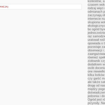
konkretne, a
czasem wokó
ANCJA)
rodzaj więzi
odmianach p
zaczynają o
internecie ro
skupiona wok
ekologicznyc
bo ogród byw
jednocześnie
raz samodzie
uratował rośl
opowiada o 
pozostaje za
obserwacji 
zaangażowa
również speł
ziołownik cz
dodatkiem wy
osób doceni
one niewielk
kilka listkó
czy garść ma
ale także sa
drogę od nas
między pogod
doświadczen
jedzenia i d
Ogród jest r
przyrody. Na