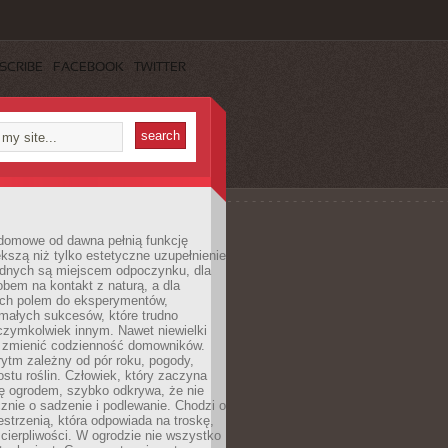
SCRIBE
FACEBOOK
TWITTER
domowe od dawna pełnią funkcję
kszą niż tylko estetyczne uzupełnienie
ednych są miejscem odpoczynku, dla
bem na kontakt z naturą, a dla
ych polem do eksperymentów,
 małych sukcesów, które trudno
czymkolwiek innym. Nawet niewielki
fi zmienić codzienność domowników.
ytm zależny od pór roku, pogody,
rostu roślin. Człowiek, który zaczyna
ę ogrodem, szybko odkrywa, że nie
znie o sadzenie i podlewanie. Chodzi o
zestrzenią, która odpowiada na troskę,
 cierpliwości. W ogrodzie nie wszystko