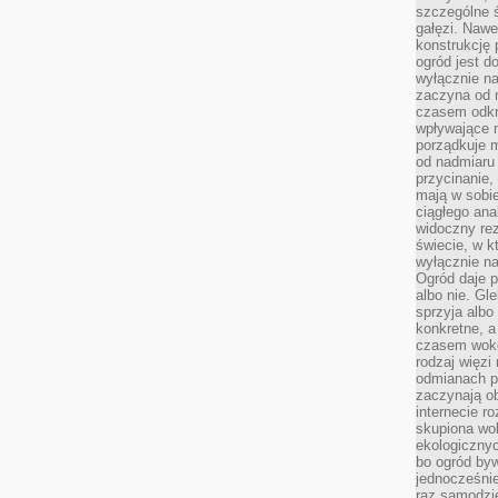
szczególne ś
gałęzi. Nawe
konstrukcję 
ogród jest d
wyłącznie n
zaczyna od m
czasem odkr
wpływające 
porządkuje m
od nadmiaru 
przycinanie,
mają w sobi
ciągłego ana
widoczny rez
świecie, w k
wyłącznie na
Ogród daje p
albo nie. Gl
sprzyja albo
konkretne, a
czasem wokó
rodzaj więzi
odmianach p
zaczynają o
internecie ro
skupiona wok
ekologicznyc
bo ogród byw
jednocześnie
raz samodzie