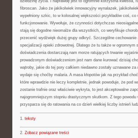
dziedzinę życia. I naprawdę jest to ogromnie korzystna kwestia, ra
fibroscan. Jako że jakikolwiek innowacyjny wynalazek, jakikolwie
wypełniony szkic, to w kolosalnej większości przykładów coś, c
funkcjonowanie. Wywołuje, że czynności dotychczas nieosiągalne
stają się dogodne nieomalże dla wszystkich, co weryfikuje choro
przecenić wydźwięk dużej grupy odkryć. Szczególne cechowanie 
specjalizacji opieki zdrowotnej. Dlatego że tu także w ogromnym 
doświadczenia dostarczają nam morze ratujących trwanie wyjaśnie
prowadzonym doświadczeniom jest nam dane kurować dzisiaj cho
wątroby, jakie do tej pory całkiem niedawno zostały uznawane za
wydaje się choćby malaria. A masa kłopotów jak na przykład choć
które wprawdzie nie leczy kompletnie, jednak powoduje, że pod 
zostanie trafnie oraz właściwie wykryta, to jest akceptowalne zapo
najogromniejszym stopniu drastycznym skutkom. Z tego powod
przysparza się do ratowania na co dzień wielkiej liczby istnień lud
1.
teksty
2.
Zobacz powiązane treści