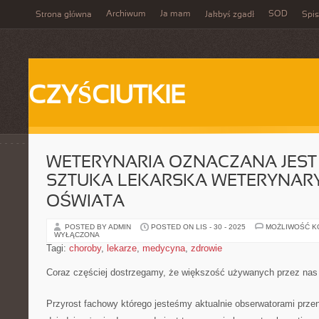
Archiwum
Ja mam
SOD
Strona główna
Jakbyś zgadł
Spis
CZYŚCIUTKIE
WETERYNARIA OZNACZANA JEST 
SZTUKA LEKARSKA WETERYNARYJ
OŚWIATA
POSTED BY ADMIN
POSTED ON LIS - 30 - 2025
MOŻLIWOŚĆ 
WYŁĄCZONA
Tagi:
choroby
,
lekarze
,
medycyna
,
zdrowie
Coraz częściej dostrzegamy, że większość używanych przez nas
Przyrost fachowy którego jesteśmy aktualnie obserwatorami prze