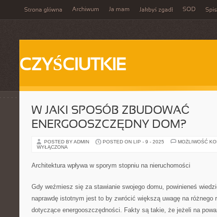
Archiwum
Ja mam
SOD
Strona główna
Jakbyś zgadł
Spis
CZYŚCIUTKIE
W JAKI SPOSÓB ZBUDOWAĆ
ENERGOOSZCZĘDNY DOM?
POSTED BY ADMIN
POSTED ON LIP - 9 - 2025
MOŻLIWOŚĆ K
WYŁĄCZONA
Architektura wpływa w sporym stopniu na nieruchomości
Gdy weźmiesz się za stawianie swojego domu, powinieneś wiedz
naprawdę istotnym jest to by zwrócić większą uwagę na różnego 
dotyczące energooszczędności. Fakty są takie, że jeżeli na pow