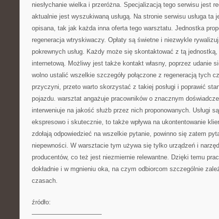
niesłychanie wielka i przeróżna. Specjalizacją tego serwisu jest r
aktualnie jest wyszukiwaną usługą. Na stronie serwisu usługa ta je
opisana, tak jak każda inna oferta tego warsztatu. Jednostka prop
regeneracja wtryskiwaczy. Opłaty są świetne i niezwykle rywaliz
pokrewnych usług. Każdy może się skontaktować z tą jednostką, w
internetową. Możliwy jest także kontakt własny, poprzez udanie s
wolno ustalić wszelkie szczegóły połączone z regeneracją tych cz
przyczyni, przeto warto skorzystać z takiej posługi i poprawić sta
pojazdu. warsztat angażuje pracowników o znacznym doświadczen
interweniuje na jakość służb przez nich proponowanych. Usługi s
ekspresowo i skutecznie, to także wpływa na ukontentowanie klie
zdołają odpowiedzieć na wszelkie pytanie, powinno się zatem pytać
niepewności. W warsztacie tym używa się tylko urządzeń i narz
producentów, co też jest niezmiernie relewantne. Dzięki temu pra
dokładnie i w mgnieniu oka, na czym odbiorcom szczególnie zal
czasach.
źródło:
———————————