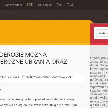
m
SOD
Tagi
Tagi
Jakbyś zgadł
Spis Treści
SUB
RDEROBIE MOŻNA
Ogrody przy
ERÓŻNE UBRANIA ORAZ
znacznie wię
domu. Dla j
innych sposo
jeszcze inn
obserwacji i
W
LIP - 30 - 2025
MOŻLIWOŚĆ KOMENTOWANIA
ZOSTAŁA
DAMSKIEJ
porównać z 
GARDEROBIE
ogród potra
MOŻNA
Wprowadza r
ZNAJDOWAĆ
y
PRZERÓŻNE
światła i wz
UBRANIA
zajmować si
ORAZ
chodzi wyłąc
DODATKI
ki. Jeżeli mają na to odpowiednie środki, to zdołają to
relację z pr
szystko co się da, ale zwłaszcza lubią się stroić, tym
ale też uczy