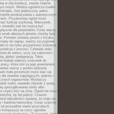
inę w złej kondycji, zwykle chętnie
tym innym. Wiedza ogrodnicza rzadko
mknięta. Jest praktyczna, pełna
i zwykle przekazywana z autentycznym
niem. Przydomowy ogród może
niać funkcję użytkową. Warzywnik,
y niewielki sad nie muszą być
łącznie dla pasjonatów. Coraz więcej
a smak własnych plonów, choćby były
ie. Pomidor zerwany prosto z krzaka,
w mięty do napoju, świeży szczypiorek
lin to nie tylko przyjemność kulinarna,
tysfakcja z procesu. Człowiek widzi
iona do owocu, uczy się zależności
ą, glebą i pielęgnacją. Takie
ie buduje większy szacunek do
o pracy, która stoi za jego powstaniem.
ównież ważny z punktu widzenia
wet mała przestrzeń może stać się
m dla owadów zapylających, ptaków i
ecznych organizmów. Wystarczy
bór roślin, niewielki zbiornik z wodą,
ej uporządkowanej strefy albo
e części liści na zimę. Ogród nie musi
 sterylny, by był piękny. Czasem
bina naturalności sprawia, że staje się
y i bardziej harmonijny. Coraz częściej
 od przesadnie równo przyciętych,
 kompozycji na rzecz ogrodów
yjaznych środowisku. To kierunek, który