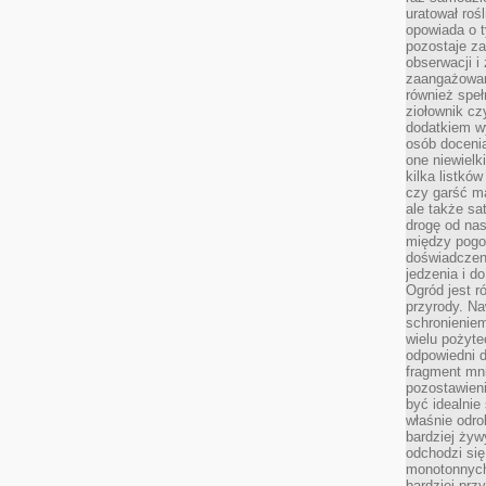
uratował rośl
opowiada o 
pozostaje za
obserwacji 
zaangażowa
również speł
ziołownik cz
dodatkiem wy
osób doceni
one niewielk
kilka listkó
czy garść ma
ale także sa
drogę od nas
między pogod
doświadczen
jedzenia i d
Ogród jest r
przyrody. Na
schronienie
wielu pożyt
odpowiedni do
fragment mni
pozostawieni
być idealnie
właśnie odro
bardziej żyw
odchodzi się
monotonnych
bardziej prz