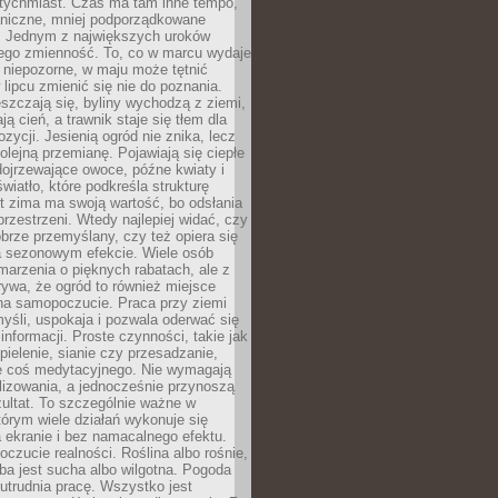
atychmiast. Czas ma tam inne tempo,
aniczne, mniej podporządkowane
. Jednym z największych uroków
jego zmienność. To, co w marcu wydaje
i niepozorne, w maju może tętnić
 lipcu zmienić się nie do poznania.
zczają się, byliny wychodzą z ziemi,
ą cień, a trawnik staje się tłem dla
zycji. Jesienią ogród nie znika, lecz
olejną przemianę. Pojawiają się ciepłe
 dojrzewające owoce, późne kwiaty i
wiatło, które podkreśla strukturę
t zima ma swoją wartość, bo odsłania
przestrzeni. Wtedy najlepiej widać, czy
obrze przemyślany, czy też opiera się
a sezonowym efekcie. Wiele osób
arzenia o pięknych rabatach, ale z
ywa, że ogród to również miejsce
na samopoczucie. Praca przy ziemi
yśli, uspokaja i pozwala oderwać się
informacji. Proste czynności, takie jak
 pielenie, sianie czy przesadzanie,
e coś medytacyjnego. Nie wymagają
lizowania, a jednocześnie przynoszą
ultat. To szczególnie ważne w
tórym wiele działań wykonuje się
 ekranie i bez namacalnego efektu.
oczucie realności. Roślina albo rośnie,
eba jest sucha albo wilgotna. Pogoda
 utrudnia pracę. Wszystko jest