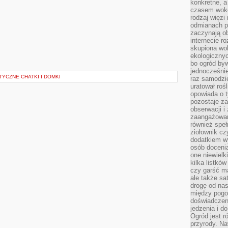
konkretne, a
czasem wokó
rodzaj więzi
odmianach p
zaczynają o
internecie ro
skupiona wok
ekologicznyc
bo ogród byw
jednocześnie
TYCZNE CHATKI I DOMKI
raz samodzie
uratował rośl
opowiada o 
pozostaje za
obserwacji 
zaangażowa
również speł
ziołownik cz
dodatkiem wy
osób doceni
one niewielk
kilka listkó
czy garść ma
ale także sa
drogę od nas
między pogod
doświadczen
jedzenia i d
Ogród jest r
przyrody. Na