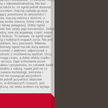
kę z odpowiedzialnością. Nie bez
st także to, że ogród potrafi dorastać
cicielem. Inaczej zakłada go ktoś
jący przestrzeni do aktywności i
w, inaczej rodzina z dziećmi, a
zej osoba starsza, której zależy na
 i łatwej pielęgnacji. Dobry ogród
iać bez utraty jego tożsamości. Jedne
odzą, inne się pojawiają, część miejsc
 funkcje. To sprawia, że ogród staje
ią o kolejnych etapach życia. Nie jest
duktem, lecz procesem. Właśnie
ydomowy ogród ma tak dużą wartość.
yczność z pięknem, odpoczynek z
otność z możliwością spotkań. Uczy,
ymaga czasu, a dobre efekty rzadko
ę od razu. Daje schronienie przed
łasu i przypomina, że człowiek nadal
ontaktu z naturą, nawet jeśli na co
 świecie technologii, terminów i
ód nie rozwiązuje wszystkich
le potrafi przywrócić właściwe
 to, w dzisiejszych czasach, jest
ększą, niż wielu osobom się wydaje.