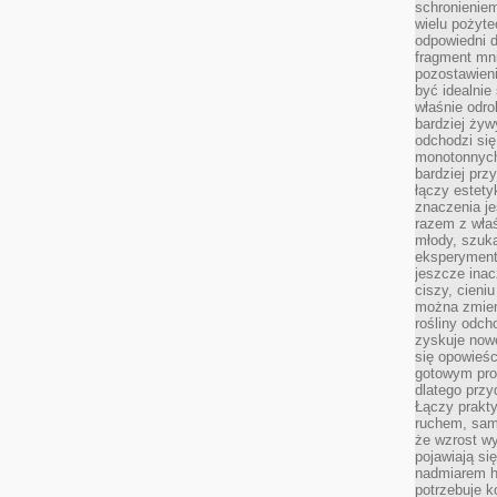
schronienie
wielu pożyt
odpowiedni do
fragment mni
pozostawieni
być idealnie
właśnie odro
bardziej żyw
odchodzi się
monotonnych
bardziej prz
łączy estety
znaczenia je
razem z właś
młody, szuka
eksperymentó
jeszcze inac
ciszy, cieniu
można zmien
rośliny odch
zyskuje nowe
się opowieśc
gotowym pro
dlatego prz
Łączy prakt
ruchem, sam
że wzrost w
pojawiają si
nadmiarem ha
potrzebuje k