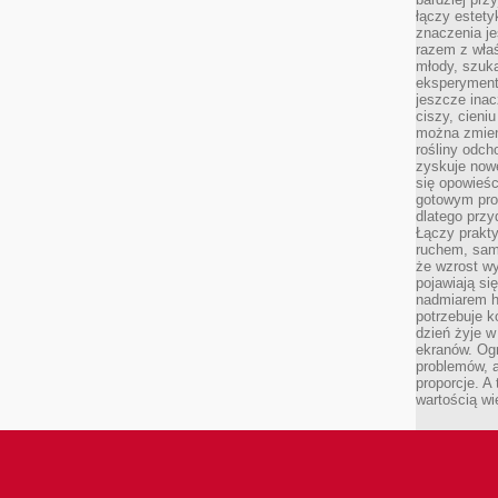
łączy estety
znaczenia je
razem z właś
młody, szuka
eksperymentó
jeszcze inac
ciszy, cieniu
można zmien
rośliny odch
zyskuje nowe
się opowieśc
gotowym pro
dlatego prz
Łączy prakt
ruchem, sam
że wzrost w
pojawiają si
nadmiarem ha
potrzebuje k
dzień żyje w
ekranów. Ogr
problemów, a
proporcje. A
wartością wi