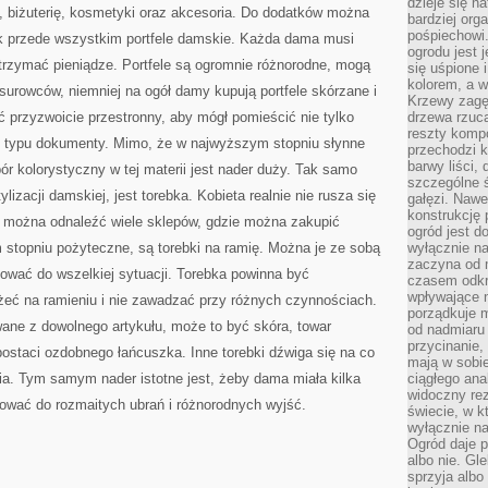
dzieje się n
, biżuterię, kosmetyki oraz akcesoria. Do dodatków można
bardziej org
pośpiechowi
ak przede wszystkim portfele damskie. Każda dama musi
ogrodu jest 
 trzymać pieniądze. Portfele są ogromnie różnorodne, mogą
się uśpione 
kolorem, a w
urowców, niemniej na ogół damy kupują portfele skórzane i
Krzewy zagęs
ć przyzwoicie przestronny, aby mógł pomieścić nie tylko
drzewa rzucaj
reszty kompo
o typu dokumenty. Mimo, że w najwyższym stopniu słynne
przechodzi k
barwy liści,
bór kolorystyczny w tej materii jest nader duży. Tak samo
szczególne ś
izacji damskiej, jest torebka. Kobieta realnie nie rusza się
gałęzi. Nawe
konstrukcję 
eż można odnaleźć wiele sklepów, gdzie można zakupić
ogród jest d
m stopniu pożyteczne, są torebki na ramię. Można je ze sobą
wyłącznie n
zaczyna od m
ować do wszelkiej sytuacji. Torebka powinna być
czasem odkr
wpływające 
żeć na ramieniu i nie zawadzać przy różnych czynnościach.
porządkuje m
ne z dowolnego artykułu, może to być skóra, towar
od nadmiaru 
przycinanie,
ostaci ozdobnego łańcuszka. Inne torebki dźwiga się na co
mają w sobi
ia. Tym samym nader istotne jest, żeby dama miała kilka
ciągłego ana
widoczny rez
sować do rozmaitych ubrań i różnorodnych wyjść.
świecie, w k
wyłącznie na
Ogród daje p
albo nie. Gl
sprzyja albo