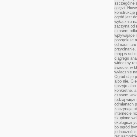
szczególne ś
gałęzi. Nawe
konstrukcję 
ogród jest d
wyłącznie n
zaczyna od m
czasem odkr
wpływające 
porządkuje m
od nadmiaru 
przycinanie,
mają w sobi
ciągłego ana
widoczny rez
świecie, w k
wyłącznie na
Ogród daje p
albo nie. Gl
sprzyja albo
konkretne, a
czasem wokó
rodzaj więzi
odmianach p
zaczynają o
internecie ro
skupiona wok
ekologicznyc
bo ogród byw
jednocześnie
raz samodzie