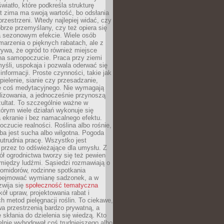
wiatło, które podkreśla strukturę
t zima ma swoją wartość, bo odsłania
przestrzeni. Wtedy najlepiej widać, czy
obrze przemyślany, czy też opiera się
a sezonowym efekcie. Wiele osób
arzenia o pięknych rabatach, ale z
ywa, że ogród to również miejsce
na samopoczucie. Praca przy ziemi
yśli, uspokaja i pozwala oderwać się
informacji. Proste czynności, takie jak
 pielenie, sianie czy przesadzanie,
e coś medytacyjnego. Nie wymagają
lizowania, a jednocześnie przynoszą
ultat. To szczególnie ważne w
tórym wiele działań wykonuje się
 ekranie i bez namacalnego efektu.
oczucie realności. Roślina albo rośnie,
eba jest sucha albo wilgotna. Pogoda
 utrudnia pracę. Wszystko jest
 przez to odświeżające dla umysłu. Z
ł ogrodnictwa tworzy się też pewien
 między ludźmi. Sąsiedzi rozmawiają o
omidorów, rodzinne spotkania
bejmować wymianę sadzonek, a w
zwija się
społeczność tematyczna
ół upraw, projektowania rabat i
h metod pielęgnacji roślin. To ciekawe,
a przestrzenią bardzo prywatną, a
 skłania do dzielenia się wiedzą. Kto
lnie wyhodował coś trudniejszego albo