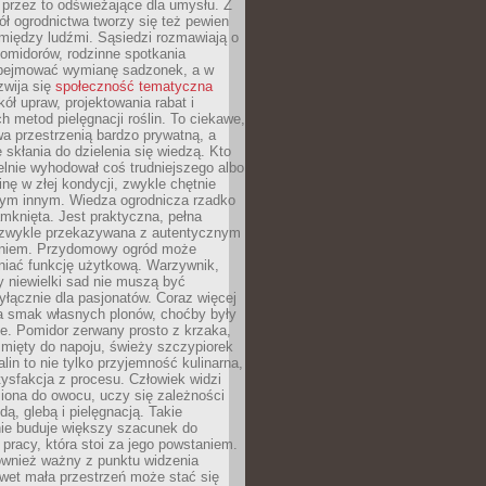
 przez to odświeżające dla umysłu. Z
ł ogrodnictwa tworzy się też pewien
 między ludźmi. Sąsiedzi rozmawiają o
omidorów, rodzinne spotkania
bejmować wymianę sadzonek, a w
zwija się
społeczność tematyczna
ół upraw, projektowania rabat i
h metod pielęgnacji roślin. To ciekawe,
a przestrzenią bardzo prywatną, a
 skłania do dzielenia się wiedzą. Kto
lnie wyhodował coś trudniejszego albo
inę w złej kondycji, zwykle chętnie
tym innym. Wiedza ogrodnicza rzadko
mknięta. Jest praktyczna, pełna
i zwykle przekazywana z autentycznym
niem. Przydomowy ogród może
niać funkcję użytkową. Warzywnik,
y niewielki sad nie muszą być
łącznie dla pasjonatów. Coraz więcej
a smak własnych plonów, choćby były
ie. Pomidor zerwany prosto z krzaka,
w mięty do napoju, świeży szczypiorek
lin to nie tylko przyjemność kulinarna,
tysfakcja z procesu. Człowiek widzi
iona do owocu, uczy się zależności
ą, glebą i pielęgnacją. Takie
ie buduje większy szacunek do
o pracy, która stoi za jego powstaniem.
ównież ważny z punktu widzenia
wet mała przestrzeń może stać się