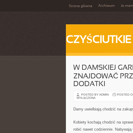
Archiwum
Ja ma
Strona główna
CZYŚCIUTKIE
W DAMSKIEJ GA
ZNAJDOWAĆ PRZ
DODATKI
POSTED BY ADMIN
POSTED ON 
WYŁĄCZONA
Damy uwielbiają chodzić na zakup
Kobiety kochają chodzić na sprawun
robić nawet codziennie. Nabywają w