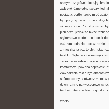
samym też głównie kupują ubrania
zaliczyć różnorodne rzeczy, jedn
posiadać portfel, żeby mieć gdzie
być przyrządzone z różnorodnych s
skóropodobne. Portfel powinien by
pieniądze, jednakże także różneg
są koralowe portfele, to jednak do
ważnym dodatkiem do wszelkiej styl
z mieszkania bez torebki, stąd t
torebki. Najlepsze i w największy
zabrać w wszelkie miejsce i dopas
komfortowa, powinna poprawnie le
Zawieszenie może być skonstruowa
skóropodobny, a również metal w p
dzień, a inne na wieczorowe wyjśc
torebek, które będzie mogła dopa
źródło:
———————————