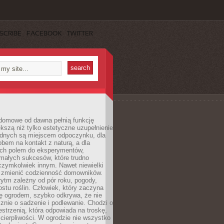
SCRIBE
FACEBOOK
TWITTER
domowe od dawna pełnią funkcję
kszą niż tylko estetyczne uzupełnienie
ednych są miejscem odpoczynku, dla
bem na kontakt z naturą, a dla
ych polem do eksperymentów,
 małych sukcesów, które trudno
czymkolwiek innym. Nawet niewielki
fi zmienić codzienność domowników.
ytm zależny od pór roku, pogody,
rostu roślin. Człowiek, który zaczyna
ę ogrodem, szybko odkrywa, że nie
znie o sadzenie i podlewanie. Chodzi o
zestrzenią, która odpowiada na troskę,
 cierpliwości. W ogrodzie nie wszystko