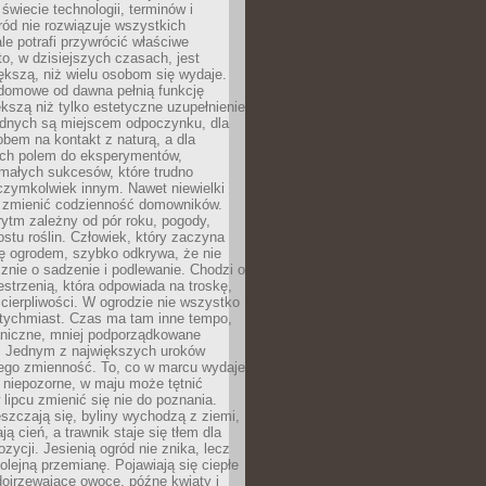
 świecie technologii, terminów i
ód nie rozwiązuje wszystkich
le potrafi przywrócić właściwe
 to, w dzisiejszych czasach, jest
ększą, niż wielu osobom się wydaje.
domowe od dawna pełnią funkcję
kszą niż tylko estetyczne uzupełnienie
ednych są miejscem odpoczynku, dla
bem na kontakt z naturą, a dla
ych polem do eksperymentów,
 małych sukcesów, które trudno
czymkolwiek innym. Nawet niewielki
fi zmienić codzienność domowników.
ytm zależny od pór roku, pogody,
rostu roślin. Człowiek, który zaczyna
ę ogrodem, szybko odkrywa, że nie
znie o sadzenie i podlewanie. Chodzi o
zestrzenią, która odpowiada na troskę,
 cierpliwości. W ogrodzie nie wszystko
atychmiast. Czas ma tam inne tempo,
aniczne, mniej podporządkowane
. Jednym z największych uroków
jego zmienność. To, co w marcu wydaje
i niepozorne, w maju może tętnić
 lipcu zmienić się nie do poznania.
zczają się, byliny wychodzą z ziemi,
ą cień, a trawnik staje się tłem dla
zycji. Jesienią ogród nie znika, lecz
olejną przemianę. Pojawiają się ciepłe
 dojrzewające owoce, późne kwiaty i