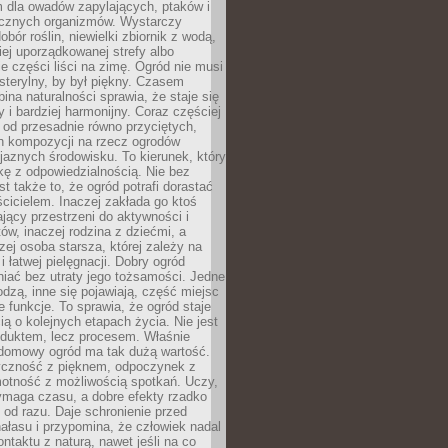
m dla owadów zapylających, ptaków i
ecznych organizmów. Wystarczy
bór roślin, niewielki zbiornik z wodą,
ej uporządkowanej strefy albo
e części liści na zimę. Ogród nie musi
 sterylny, by był piękny. Czasem
bina naturalności sprawia, że staje się
y i bardziej harmonijny. Coraz częściej
 od przesadnie równo przyciętych,
 kompozycji na rzecz ogrodów
yjaznych środowisku. To kierunek, który
kę z odpowiedzialnością. Nie bez
st także to, że ogród potrafi dorastać
cicielem. Inaczej zakłada go ktoś
jący przestrzeni do aktywności i
w, inaczej rodzina z dziećmi, a
zej osoba starsza, której zależy na
 i łatwej pielęgnacji. Dobry ogród
iać bez utraty jego tożsamości. Jedne
odzą, inne się pojawiają, część miejsc
 funkcje. To sprawia, że ogród staje
ią o kolejnych etapach życia. Nie jest
duktem, lecz procesem. Właśnie
ydomowy ogród ma tak dużą wartość.
yczność z pięknem, odpoczynek z
otność z możliwością spotkań. Uczy,
ymaga czasu, a dobre efekty rzadko
ę od razu. Daje schronienie przed
łasu i przypomina, że człowiek nadal
ontaktu z naturą, nawet jeśli na co