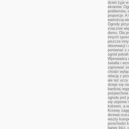
dzień żyje w
ekranów. Ogr
problemów, a
proporcje. A
wartością wi
Ogrody przy
znacznie wię
domu. Dla j
innych sposo
jeszcze inn
obserwacji i
porównać z 
ogród potra
Wprowadza r
światła i wz
zajmować si
chodzi wyłąc
relację z pr
ale też uczy
dzieje się n
bardziej org
pośpiechowi
ogrodu jest 
się uśpione 
kolorem, a w
Krzewy zagęs
drzewa rzucaj
reszty kompo
przechodzi k
barwy liści,