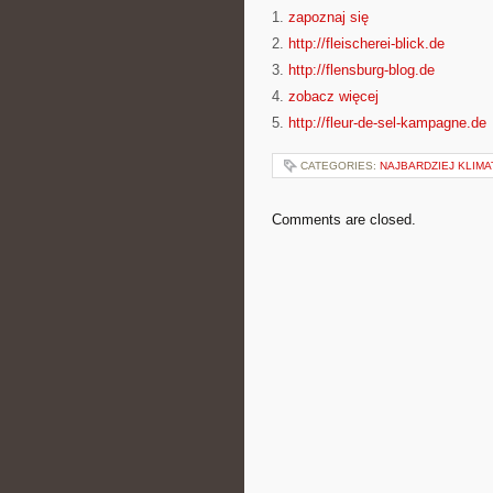
1.
zapoznaj się
2.
http://fleischerei-blick.de
3.
http://flensburg-blog.de
4.
zobacz więcej
5.
http://fleur-de-sel-kampagne.de
CATEGORIES:
NAJBARDZIEJ KLIMA
Comments are closed.