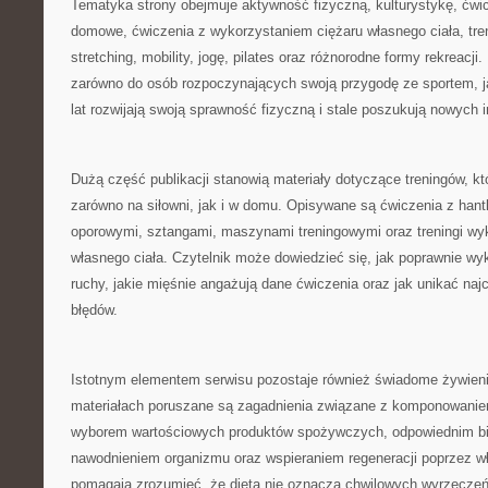
Tematyka strony obejmuje aktywność fizyczną, kulturystykę, ćwicz
domowe, ćwiczenia z wykorzystaniem ciężaru własnego ciała, tren
stretching, mobility, jogę, pilates oraz różnorodne formy rekreacji.
zarówno do osób rozpoczynających swoją przygodę ze sportem, jak
lat rozwijają swoją sprawność fizyczną i stale poszukują nowych in
Dużą część publikacji stanowią materiały dotyczące treningów, 
zarówno na siłowni, jak i w domu. Opisywane są ćwiczenia z hant
oporowymi, sztangami, maszynami treningowymi oraz treningi wy
własnego ciała. Czytelnik może dowiedzieć się, jak poprawnie 
ruchy, jakie mięśnie angażują dane ćwiczenia oraz jak unikać naj
błędów.
Istotnym elementem serwisu pozostaje również świadome żywien
materiałach poruszane są zagadnienia związane z komponowanie
wyborem wartościowych produktów spożywczych, odpowiednim b
nawodnieniem organizmu oraz wspieraniem regeneracji poprzez wł
pomagają zrozumieć, że dieta nie oznacza chwilowych wyrzeczeń,