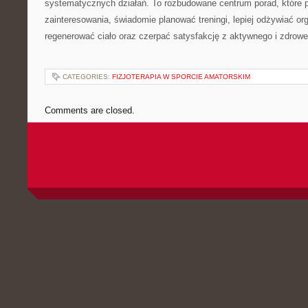
systematycznych działań. To rozbudowane centrum porad, które 
zainteresowania, świadomie planować treningi, lepiej odżywiać or
regenerować ciało oraz czerpać satysfakcję z aktywnego i zdrowe
CATEGORIES:
FIZJOTERAPIA W SPORCIE AMATORSKIM
Comments are closed.