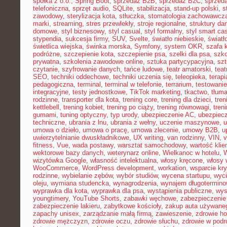
spółka z o.o.
,
Spring Boot
,
sprzedaż B2B
,
sprzedaż B2C
,
sprzeda
telefoniczna
,
sprzęt audio
,
SQLite
,
stabilizacja
,
stand-up polski
,
s
zawodowy
,
sterylizacja kota
,
stłuczka
,
stomatologia zachowawcz
marki
,
streaming
,
stres przewlekły
,
stroje regionalne
,
struktury da
domowe
,
styl biznesowy
,
styl casual
,
styl formalny
,
styl smart ca
stypendia
,
sukcesja firmy
,
SUV
,
Svelte
,
światło niebieskie
,
światł
świetlica wiejska
,
świnka morska
,
Symfony
,
system OKR
,
szafa 
podróżne
,
szczepienie kota
,
szczepienie psa
,
szelki dla psa
,
szk
prywatna
,
szkolenia zawodowe online
,
sztuka partycypacyjna
,
szt
czytanie
,
szyfrowanie danych
,
tańce ludowe
,
teatr amatorski
,
teat
SEO
,
techniki oddechowe
,
techniki uczenia się
,
teleopieka
,
terapi
pedagogiczna
,
terminal
,
terminal w telefonie
,
terrarium
,
testowani
integracyjne
,
testy jednostkowe
,
TikTok marketing
,
tkactwo
,
tłuma
rodzinne
,
transporter dla kota
,
trening core
,
trening dla dzieci
,
tren
kettlebell
,
trening kobiet
,
trening po ciąży
,
trening równowagi
,
tren
gumami
,
tuning optyczny
,
typ urody
,
ubezpieczenie AC
,
ubezpiec
techniczne
,
ubrania z lnu
,
ubrania z wełny
,
uczenie maszynowe
,
u
umowa o dzieło
,
umowa o pracę
,
umowa zlecenie
,
umowy B2B
,
u
uwierzytelnianie dwuskładnikowe
,
UX writing
,
van rodzinny
,
VIN
,
v
fitness
,
Vue
,
wada postawy
,
warsztat samochodowy
,
wartość klie
wektorowe bazy danych
,
weterynarz online
,
Wielkanoc w hotelu
,
W
wizytówka Google
,
własność intelektualna
,
włosy kręcone
,
włosy 
WooCommerce
,
WordPress development
,
workation
,
wsparcie kr
rodzinne
,
wybielanie zębów
,
wybór studiów
,
wycena startupu
,
wyci
oleju
,
wymiana studencka
,
wynagrodzenia
,
wynajem długotermino
wyprawka dla kota
,
wyprawka dla psa
,
wystąpienia publiczne
,
wys
youngtimery
,
YouTube Shorts
,
zabawki węchowe
,
zabezpieczenie 
zabezpieczenie lakieru
,
zabytkowe kościoły
,
zakup auta używane
zapachy unisex
,
zarządzanie małą firmą
,
zawieszenie
,
zdrowie h
zdrowie mężczyzn
,
zdrowie oczu
,
zdrowie słuchu
,
zdrowie w podr