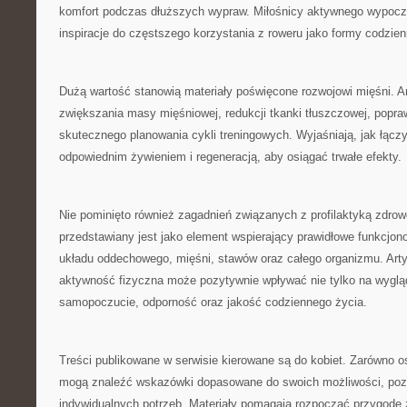
komfort podczas dłuższych wypraw. Miłośnicy aktywnego wypoc
inspiracje do częstszego korzystania z roweru jako formy codzie
Dużą wartość stanowią materiały poświęcone rozwojowi mięśni. A
zwiększania masy mięśniowej, redukcji tkanki tłuszczowej, popraw
skutecznego planowania cykli treningowych. Wyjaśniają, jak łącz
odpowiednim żywieniem i regeneracją, aby osiągać trwałe efekty.
Nie pominięto również zagadnień związanych z profilaktyką zdrow
przedstawiany jest jako element wspierający prawidłowe funkcjon
układu oddechowego, mięśni, stawów oraz całego organizmu. Arty
aktywność fizyczna może pozytywnie wpływać nie tylko na wygląd
samopoczucie, odporność oraz jakość codziennego życia.
Treści publikowane w serwisie kierowane są do kobiet. Zarówno os
mogą znaleźć wskazówki dopasowane do swoich możliwości, poz
indywidualnych potrzeb. Materiały pomagają rozpocząć przygodę z