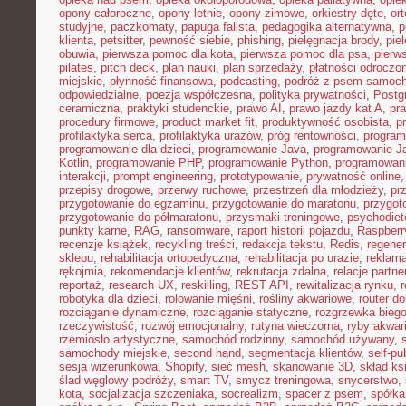
opony całoroczne
,
opony letnie
,
opony zimowe
,
orkiestry dęte
,
or
studyjne
,
paczkomaty
,
papuga falista
,
pedagogika alternatywna
,
p
klienta
,
petsitter
,
pewność siebie
,
phishing
,
pielęgnacja brody
,
pie
obuwia
,
pierwsza pomoc dla kota
,
pierwsza pomoc dla psa
,
pierw
pilates
,
pitch deck
,
plan nauki
,
plan sprzedaży
,
płatności odroczo
miejskie
,
płynność finansowa
,
podcasting
,
podróż z psem samoc
odpowiedzialne
,
poezja współczesna
,
polityka prywatności
,
Postg
ceramiczna
,
praktyki studenckie
,
prawo AI
,
prawo jazdy kat A
,
pr
procedury firmowe
,
product market fit
,
produktywność osobista
,
p
profilaktyka serca
,
profilaktyka urazów
,
próg rentowności
,
program
programowanie dla dzieci
,
programowanie Java
,
programowanie Ja
Kotlin
,
programowanie PHP
,
programowanie Python
,
programowani
interakcji
,
prompt engineering
,
prototypowanie
,
prywatność online
przepisy drogowe
,
przerwy ruchowe
,
przestrzeń dla młodzieży
,
pr
przygotowanie do egzaminu
,
przygotowanie do maratonu
,
przygot
przygotowanie do półmaratonu
,
przysmaki treningowe
,
psychodiet
punkty karne
,
RAG
,
ransomware
,
raport historii pojazdu
,
Raspberr
recenzje książek
,
recykling treści
,
redakcja tekstu
,
Redis
,
regener
sklepu
,
rehabilitacja ortopedyczna
,
rehabilitacja po urazie
,
reklama
rękojmia
,
rekomendacje klientów
,
rekrutacja zdalna
,
relacje partne
reportaż
,
research UX
,
reskilling
,
REST API
,
rewitalizacja rynku
,
robotyka dla dzieci
,
rolowanie mięśni
,
rośliny akwariowe
,
router d
rozciąganie dynamiczne
,
rozciąganie statyczne
,
rozgrzewka bieg
rzeczywistość
,
rozwój emocjonalny
,
rutyna wieczorna
,
ryby akwar
rzemiosło artystyczne
,
samochód rodzinny
,
samochód używany
,
samochody miejskie
,
second hand
,
segmentacja klientów
,
self-pu
sesja wizerunkowa
,
Shopify
,
sieć mesh
,
skanowanie 3D
,
skład ks
ślad węglowy podróży
,
smart TV
,
smycz treningowa
,
snycerstwo
,
kota
,
socjalizacja szczeniaka
,
socrealizm
,
spacer z psem
,
spółka