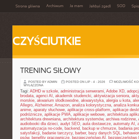
Archiwum
Ja mam
SOD
Strona główna
Jakbyś zgadł
Spis
CZYŚCIUTKIE
TRENING SIŁOWY
POSTED BY ADMIN
POSTED ON LIP - 4 - 2026
MOŻLIWOŚĆ K
WYŁĄCZONA
Tagi:
ADHD w szkole
,
administracja serwerami
,
Adobe XD
,
adopcj
brodata
,
agenci AI
,
akademik studencki
,
aktywizacja seniora
,
akt
morskie
,
akwarium słodkowodne
,
akwarystyka
,
alergia u kota
,
ale
Allegro
,
Alzheimer
,
Amazon
,
analiza kolorystyczna
,
analiza konkur
anime
,
aparaty słuchowe
,
aplikacje cross-platform
,
aplikacje des
podróżnicze
,
aplikacje PWA
,
aplikacje webowe
,
architektura aplika
architektura drewniana
,
architektura systemów
,
archiwa rodzinne
,
audiobooki dla dzieci
,
audyt SEO
,
auta dostawcze
,
automaty AI
,
automatyzacja no-code
,
backend
,
backup w chmurze
,
badania pro
satysfakcji
,
badanie tarczycy
,
barber
,
bazy danych SQL
,
behawior
psów
,
benefity pracownicze
,
bezpieczeństwo AI
,
bezpieczeństwo h