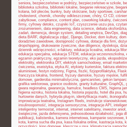
seniora
,
bezpieczeństwo w podróży
,
bezpieczeństwo w szkole
,
be
biblioteka szkolna
,
biblioteki lokalne
,
bieganie rekreacyjne
,
biegani
kolana
,
ból pleców
,
bunkry
,
buty skórzane
,
buty sportowe
,
carshar
cholesterol
,
chomik
,
choroby odkleszczowe
,
chóry
,
CI CD
,
ciśnien
zabytkowe
,
compliance
,
content plan
,
coworking lokalny
,
ćwiczeni
firmy
,
cyfrowy detoks
,
czujniki IoT
,
czyszczenie uszu psa
,
czytan
zrozumieniem
,
data engineering
,
data science
,
debata oksfordzka
zadań
,
demencja
,
design system
,
detailing wnętrza
,
DevOps
,
dia
dieta BARF
,
digitalizacja zdjęć
,
Django
,
Docker
,
dom kultury
,
dom 
doradztwo zawodowe
,
dostępność cyfrowa
,
dotacje dla firm
,
doży
dropshipping
,
drukowanie żywiczne
,
due diligence
,
dysleksja
,
dzia
dziennik wdzięczności
,
e-faktury
,
edukacja licealna
,
edukacja Mon
edukacja specjalna
,
edukacja STEM
,
edukacja wczesnoszkolna
,
egzamin praktyczny
,
egzamin teoretyczny
,
eko jazda
,
ekopodróże
elektrolity
,
elektronika DIY
,
elektryk samochodowy
,
email marketi
ćwiczenia
,
eseistyka
,
etyka AI
,
etykiety kurierskie
,
faktura elektr
aluminiowe
,
festyn rodzinny
,
Figma
,
fiszki
,
fizjoprofilaktyka
,
Flask
franczyza lokalna
,
frontend
,
fryzury damskie
,
fryzury męskie
,
fulf
domowe
,
garderoba minimalistyczna
,
garncarstwo
,
gekon lamparc
grafika wektorowa
,
granice osobiste
,
granty kulturalne
,
GraphQL
,
gwara regionalna
,
gwarancja
,
hamulce
,
headless CMS
,
higiena ja
higiena wzroku
,
historia lokalna
,
historia pojazdu
,
hotel dla psa
,
hu
hurtownie danych
,
hybryda plug-in
,
identyfikacja marki
,
ikonografi
improwizacja teatralna
,
Instagram Reels
,
instrukcje stanowiskowe
insulinooporność
,
integracja sensoryczna
,
integracje API
,
intelig
inteligentny termostat
,
internat
,
internet satelitarny
,
inwestor anioł
świąteczne
,
jazda defensywna
,
jednoosobowa działalność
,
joga d
publikacji
,
kalistenika
,
kamera internetowa
,
kampanie sezonowe
,
kota
,
karma sucha dla psa
,
kasa fiskalna online
,
kastracja kota
,
k
przyszłości
,
kino domowe
,
kleszcze u psa
,
klimatyzacja samoch