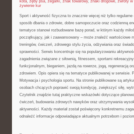
kota
,
zęby psa
,
zegarki
,
znak towarowy
,
znaki drogowe
,
zwroty w 
żywienie kur
Sport i aktywność fizyczna to znacznie więcej niż tylko regularne 
sposób dbania o zdrowie, dobre samopoczucie oraz codzienną ene
tematyce stanowi rozbudowane bazę porad, w którym każdy miłoś
początkujący, jak i zaawansowany – może znaleźć wartościowe m
treningów, ćwiczeń, zdrowego stylu życia, odżywiania oraz świad
sprawności. Serwis koncentruje się na popularyzowaniu aktywnośc
zagadnienia związane z siłownią, fitnessem, sportami rekreacyjny
funkcjonalnym, bieganiem, jazdą na rowerze, jogą, regeneracją 
zdrowiem. Opis opiera się na tematyce publikowanej w serwisie.
Motywacja i psychologia sportu. Na stronie publikowane są artyk
osobach chcących poprawić swoją kondycję, zwiększyć siłę, wyt
Czytelnik znajdzie tutaj praktyczne wskazówki dotyczące planowa
ćwiczeń, budowania zdrowych nawyków oraz utrzymywania wysokie
aktywności. Każdy materiał został poświęcony konkretnemu zagad
odnaleźć informacje odpowiadające aktualnym potrzebom i pozi