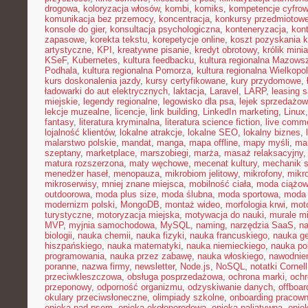
drogowa
,
koloryzacja włosów
,
kombi
,
komiks
,
kompetencje cyfro
komunikacja bez przemocy
,
koncentracja
,
konkursy przedmiotow
konsole do gier
,
konsultacja psychologiczna
,
konteneryzacja
,
kon
zapasowe
,
korekta tekstu
,
korepetycje online
,
koszt pozyskania k
artystyczne
,
KPI
,
kreatywne pisanie
,
kredyt obrotowy
,
królik mini
KSeF
,
Kubernetes
,
kultura feedbacku
,
kultura regionalna Mazows
Podhala
,
kultura regionalna Pomorza
,
kultura regionalna Wielkopol
kurs doskonalenia jazdy
,
kursy certyfikowane
,
kury przydomowe
,
ładowarki do aut elektrycznych
,
laktacja
,
Laravel
,
LARP
,
leasing 
miejskie
,
legendy regionalne
,
legowisko dla psa
,
lejek sprzedażow
lekcje muzealne
,
licencje
,
link building
,
LinkedIn marketing
,
Linux
fantasy
,
literatura kryminalna
,
literatura science fiction
,
live comm
lojalność klientów
,
lokalne atrakcje
,
lokalne SEO
,
lokalny biznes
,
malarstwo polskie
,
mandat
,
manga
,
mapa offline
,
mapy myśli
,
mar
szeptany
,
marketplace
,
marszobiegi
,
marża
,
masaż relaksacyjny
matura rozszerzona
,
maty węchowe
,
mecenat kultury
,
mechanik 
menedżer haseł
,
menopauza
,
mikrobiom jelitowy
,
mikrofony
,
mikr
mikroserwisy
,
mniej znane miejsca
,
mobilność ciała
,
moda ciążo
outdoorowa
,
moda plus size
,
moda ślubna
,
moda sportowa
,
moda 
modernizm polski
,
MongoDB
,
montaż wideo
,
morfologia krwi
,
moto
turystyczne
,
motoryzacja miejska
,
motywacja do nauki
,
murale mi
MVP
,
myjnia samochodowa
,
MySQL
,
naming
,
narzędzia SaaS
,
na
biologii
,
nauka chemii
,
nauka fizyki
,
nauka francuskiego
,
nauka ge
hiszpańskiego
,
nauka matematyki
,
nauka niemieckiego
,
nauka po
programowania
,
nauka przez zabawę
,
nauka włoskiego
,
nawodnie
poranne
,
nazwa firmy
,
newsletter
,
Node.js
,
NoSQL
,
notatki Cornell
przeciwkleszczowa
,
obsługa posprzedażowa
,
ochrona marki
,
ochr
przeponowy
,
odporność organizmu
,
odzyskiwanie danych
,
offboar
okulary przeciwsłoneczne
,
olimpiady szkolne
,
onboarding pracown
opieka nad psem
,
opieka okołoporodowa
,
opieka paliatywna
,
opie