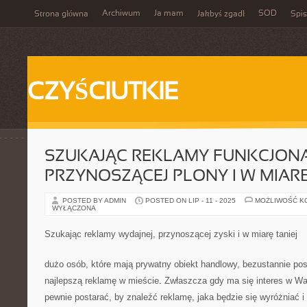
Archiwum
Ja mam
SOD
Strona główna
Jakbyś zgadł
Spis
CZYŚCIUTKIE
SZUKAJĄC REKLAMY FUNKCJONA
PRZYNOSZĄCEJ PLONY I W MIARĘ
POSTED BY ADMIN
POSTED ON LIP - 11 - 2025
MOŻLIWOŚĆ K
WYŁĄCZONA
Szukając reklamy wydajnej, przynoszącej zyski i w miarę taniej
dużo osób, które mają prywatny obiekt handlowy, bezustannie po
najlepszą reklamę w mieście. Zwłaszcza gdy ma się interes w War
pewnie postarać, by znaleźć reklamę, jaka będzie się wyróżniać