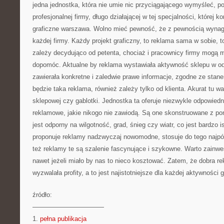
jedna jednostka, która nie umie nic przyciągającego wymyśleć, p
profesjonalnej firmy, długo działającej w tej specjalności, której 
graficzne warszawa. Wolno mieć pewność, że z pewnością wynag
każdej firmy. Każdy projekt graficzny, to reklama sama w sobie, to
zależy decydująco od petenta, chociaż i pracownicy firmy mogą m
dopomóc. Aktualne by reklama wystawiała aktywność sklepu w od
zawierała konkretne i zaledwie prawe informacje, zgodne ze stan
będzie taka reklama, również zależy tylko od klienta. Akurat tu wa
sklepowej czy gablotki. Jednostka ta oferuje niezwykle odpowiedni
reklamowe, jakie nikogo nie zawiodą. Są one skonstruowane z po
jest odporny na wilgotność, grad, śnieg czy wiatr, co jest bardzo
proponuje reklamy nadzwyczaj nowomodne, stosuje do tego najpóź
też reklamy te są szalenie fascynujące i szykowne. Warto zainw
nawet jeżeli miało by nas to nieco kosztować. Zatem, że dobra r
wyzwalała profity, a to jest najistotniejsze dla każdej aktywności 
źródło:
———————————
1.
pełna publikacja