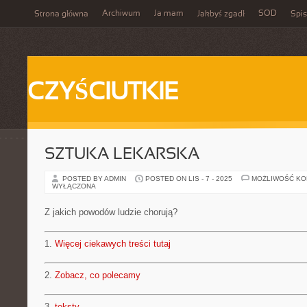
Archiwum
Ja mam
SOD
Strona główna
Jakbyś zgadł
Spis
CZYŚCIUTKIE
SZTUKA LEKARSKA
POSTED BY ADMIN
POSTED ON LIS - 7 - 2025
MOŻLIWOŚĆ K
WYŁĄCZONA
Z jakich powodów ludzie chorują?
1.
Więcej ciekawych treści tutaj
2.
Zobacz, co polecamy
3.
teksty