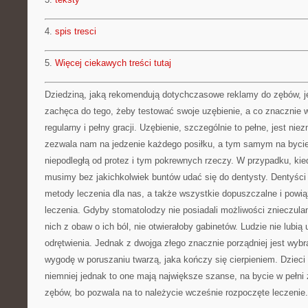
4.
spis tresci
5.
Więcej ciekawych treści tutaj
Dziedziną, jaką rekomendują dotychczasowe reklamy do zębów, je
zachęca do tego, żeby testować swoje uzębienie, a co znacznie w
regularny i pełny gracji. Uzębienie, szczególnie to pełne, jest nie
zezwala nam na jedzenie każdego posiłku, a tym samym na bycie 
niepodległą od protez i tym pokrewnych rzeczy. W przypadku, kie
musimy bez jakichkolwiek buntów udać się do dentysty. Dentyści
metody leczenia dla nas, a także wszystkie dopuszczalne i powią
leczenia. Gdyby stomatolodzy nie posiadali możliwości znieczula
nich z obaw o ich ból, nie otwierałoby gabinetów. Ludzie nie lubią 
odrętwienia. Jednak z dwojga złego znacznie porządniej jest wybra
wygodę w poruszaniu twarzą, jaka kończy się cierpieniem. Dzieci 
niemniej jednak to one mają największe szanse, na bycie w pełn
zębów, bo pozwala na to należycie wcześnie rozpoczęte leczenie.