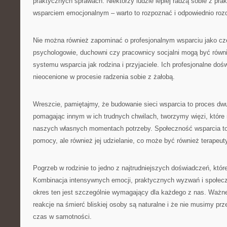
praktycznych sprawach. Niektórzy ludzie lepiej radzą sobie z pra
wsparciem emocjonalnym – warto to rozpoznać i odpowiednio rozdz
Nie można również zapominać o profesjonalnym wsparciu jako częś
psychologowie, duchowni czy pracownicy socjalni mogą być rów
systemu wsparcia jak rodzina i przyjaciele. Ich profesjonalne do
nieocenione w procesie radzenia sobie z żałobą.
Wreszcie, pamiętajmy, że budowanie sieci wsparcia to proces dw
pomagając innym w ich trudnych chwilach, tworzymy więzi, któr
naszych własnych momentach potrzeby. Społeczność wsparcia to 
pomocy, ale również jej udzielanie, co może być również terapeut
Pogrzeb w rodzinie to jedno z najtrudniejszych doświadczeń, któ
Kombinacja intensywnych emocji, praktycznych wyzwań i społec
okres ten jest szczególnie wymagający dla każdego z nas. Ważne
reakcje na śmierć bliskiej osoby są naturalne i że nie musimy prz
czas w samotności.