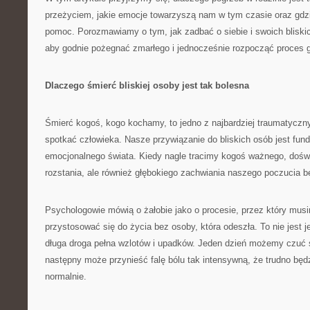
przeżyciem, jakie emocje towarzyszą nam w tym czasie oraz gd
pomoc. Porozmawiamy o tym, jak zadbać o siebie i swoich bliski
aby godnie pożegnać zmarłego i jednocześnie rozpocząć proces go
Dlaczego śmierć bliskiej osoby jest tak bolesna
Śmierć kogoś, kogo kochamy, to jedno z najbardziej traumatycz
spotkać człowieka. Nasze przywiązanie do bliskich osób jest f
emocjonalnego świata. Kiedy nagle tracimy kogoś ważnego, dośw
rozstania, ale również głębokiego zachwiania naszego poczucia be
Psychologowie mówią o żałobie jako o procesie, przez który musi
przystosować się do życia bez osoby, która odeszła. To nie jest 
długa droga pełna wzlotów i upadków. Jeden dzień możemy czuć s
następny może przynieść falę bólu tak intensywną, że trudno bę
normalnie.