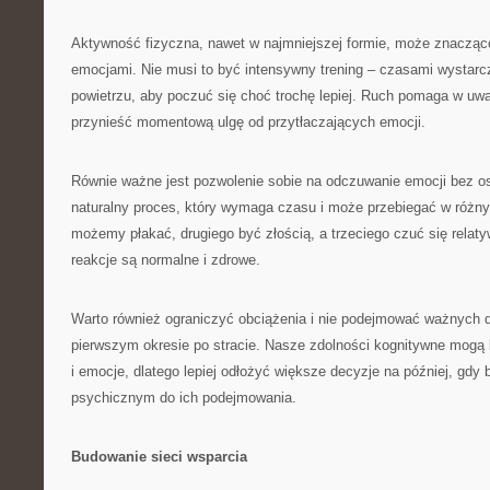
Aktywność fizyczna, nawet w najmniejszej formie, może znacząc
emocjami. Nie musi to być intensywny trening – czasami wystar
powietrzu, aby poczuć się choć trochę lepiej. Ruch pomaga w uwa
przynieść momentową ulgę od przytłaczających emocji.
Równie ważne jest pozwolenie sobie na odczuwanie emocji bez os
naturalny proces, który wymaga czasu i może przebiegać w różn
możemy płakać, drugiego być złością, a trzeciego czuć się relaty
reakcje są normalne i zdrowe.
Warto również ograniczyć obciążenia i nie podejmować ważnych 
pierwszym okresie po stracie. Nasze zdolności kognitywne mogą 
i emocje, dlatego lepiej odłożyć większe decyzje na później, gd
psychicznym do ich podejmowania.
Budowanie sieci wsparcia