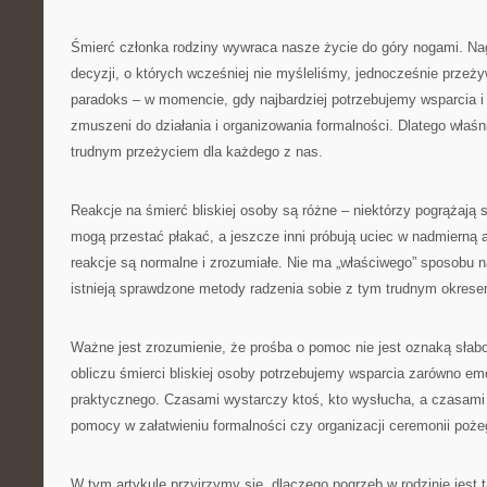
Śmierć członka rodziny wywraca nasze życie do góry nogami. Nag
decyzji, o których wcześniej nie myśleliśmy, jednocześnie przeży
paradoks – w momencie, gdy najbardziej potrzebujemy wsparcia i
zmuszeni do działania i organizowania formalności. Dlatego właśni
trudnym przeżyciem dla każdego z nas.
Reakcje na śmierć bliskiej osoby są różne – niektórzy pogrążają si
mogą przestać płakać, a jeszcze inni próbują uciec w nadmierną
reakcje są normalne i zrozumiałe. Nie ma „właściwego” sposobu n
istnieją sprawdzone metody radzenia sobie z tym trudnym okrese
Ważne jest zrozumienie, że prośba o pomoc nie jest oznaką słab
obliczu śmierci bliskiej osoby potrzebujemy wsparcia zarówno emo
praktycznego. Czasami wystarczy ktoś, kto wysłucha, a czasami
pomocy w załatwieniu formalności czy organizacji ceremonii poże
W tym artykule przyjrzymy się, dlaczego pogrzeb w rodzinie jest