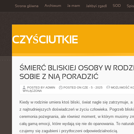
Archiwum
Ja mam
SOD
Strona główna
Jakbyś zgadł
Spis
CZYŚCIUTKIE
ŚMIERĆ BLISKIEJ OSOBY W RODZI
SOBIE Z NIĄ PORADZIĆ
POSTED BY ADMIN
POSTED ON CZE - 5 - 2025
MOŻLIWOŚĆ K
WYŁĄCZONA
Kiedy w rodzinie umiera ktoś bliski, świat nagle się zatrzymuje,
z najtrudniejszych doświadczeń w życiu człowieka. Pogrzeb bliskie
ceremonia pożegnania, ale również moment, w którym musimy zmi
całą gamą emocji, które wydają się nie do opanowania. To natural
czujemy się zagubieni i przytłoczeni odpowiedzialnością.