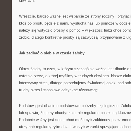
chwilach.
Wreszcie, bardzo ważne jest wsparcie ze strony rodziny i przyjac
ktoś po prostu będzie z nami, wysłucha nas lub pomoże w codzi
należy się wstydzić prośby o pomoc – większość ludzi chce pomóc
zrobić, dlatego konkretne prośby są zazwyczaj przyjmowane z ulg
Jak zadbać o siebie w czasie żałoby
Okres żałoby to czas, w którym szczególnie ważne jest dbanie o s
ostatnia rzecz, o której myślimy w trudnych chwilach. Nasze ciał
intensywny stres, dlatego potrzebujemy świadomej opieki nad so
trudny okres i stopniowo odzyskać równowagę.
Podstawą jest dbanie o podstawowe potrzeby fizjologiczne. Żałob
lub sprawia, że jemy chaotycznie, ale regularne posiłki są kluczow
Podobnie ważny jest sen – choć może być zakłócony przez emocje
utrzymać regularny rytm dnia i tworzyć warunki sprzyjające odpo