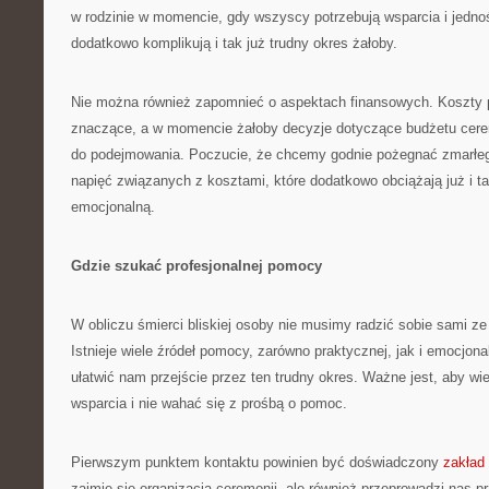
w rodzinie w momencie, gdy wszyscy potrzebują wsparcia i jednoś
dodatkowo komplikują i tak już trudny okres żałoby.
Nie można również zapomnieć o aspektach finansowych. Koszty
znaczące, a w momencie żałoby decyzje dotyczące budżetu cerem
do podejmowania. Poczucie, że chcemy godnie pożegnać zmarłe
napięć związanych z kosztami, które dodatkowo obciążają już i ta
emocjonalną.
Gdzie szukać profesjonalnej pomocy
W obliczu śmierci bliskiej osoby nie musimy radzić sobie sami z
Istnieje wiele źródeł pomocy, zarówno praktycznej, jak i emocjon
ułatwić nam przejście przez ten trudny okres. Ważne jest, aby wi
wsparcia i nie wahać się z prośbą o pomoc.
Pierwszym punktem kontaktu powinien być doświadczony
zakład
zajmie się organizacją ceremonii, ale również przeprowadzi nas 