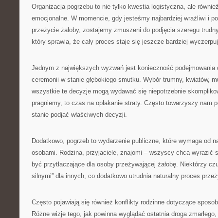
Organizacja pogrzebu to nie tylko kwestia logistyczna, ale równ
emocjonalne. W momencie, gdy jesteśmy najbardziej wrażliwi i p
przeżycie żałoby, zostajemy zmuszeni do podjęcia szeregu trudny
który sprawia, że cały proces staje się jeszcze bardziej wyczerpu
Jednym z największych wyzwań jest konieczność podejmowania 
ceremonii w stanie głębokiego smutku. Wybór trumny, kwiatów, m
wszystkie te decyzje mogą wydawać się niepotrzebnie skompliko
pragniemy, to czas na opłakanie straty. Często towarzyszy nam p
stanie podjąć właściwych decyzji.
Dodatkowo, pogrzeb to wydarzenie publiczne, które wymaga od na
osobami. Rodzina, przyjaciele, znajomi – wszyscy chcą wyrazić 
być przytłaczające dla osoby przeżywającej żałobę. Niektórzy cz
silnymi” dla innych, co dodatkowo utrudnia naturalny proces prze
Często pojawiają się również konflikty rodzinne dotyczące sposob
Różne wizje tego, jak powinna wyglądać ostatnia droga zmarłego