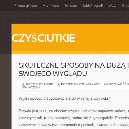
Archiwum
Ja mam
SOD
Strona główna
Jakbyś zgadł
Spis
CZYŚCIUTKIE
SKUTECZNE SPOSOBY NA DUŻĄ
SWOJEGO WYGLĄDU
POSTED BY ADMIN
POSTED ON CZE - 29 - 2025
MOŻLIWOŚĆ 
WYŁĄCZONA
W jaki sposób przygotować się do własnej studniówki?
Prawda jest taka, że chociaż często ludzie tak naprawdę mówią, 
znaczącej roli, to tak naprawdę trudno się z tym zgodzić. Przeci
zwłaszcza mowa w tym momencie o paniach, zwraca dużą uwagę