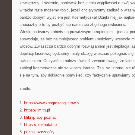
zewnętrzny. I świetnie, ponieważ bez cienia wątpliwości o swój w
w takim razie możemy robić, jeżeli chciałybyśmy zadbać o włas
bardzo dobrym wyjściem jest Kosmetyczka! Dzięki niej jak najba
chociażby o to by pozbyć się nareszcie zbędnego owłosienia.
Włoski na twarzy kobiety są prawdziwym utrapieniem – jednak p
spowoduje, że bez najmniejszego problemu będziemy wreszcie mi
włosów. Zwłaszcza bardzo dobrym rozwiązaniem jest depilacja la
depilacji laserowej będziemy miały okazję wreszcie pożegnać się
owłosieniem. Oczywiście należy również zwrócić uwagę, że lakie
zabiegi kosmetyczne nie są w pełni istotne. Tzn. są istotne, ale
się na tym, aby dokładnie pomyśleć, czy faktycznie uprawiamy od
źródło:
———————————
1.
https://www.kongresanglistow.pl
2.
https://limith.pl
3.
kliknij, aby poznać
4.
https://pieknotatr.pl
5.
poznaj szczegóły