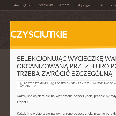
Archiwum
Ja mam
SOD
Strona główna
Jakbyś zgadł
Spis
CZYŚCIUTKIE
SELEKCJONUJĄC WYCIECZKĘ W
ORGANIZOWANĄ PRZEZ BIURO 
TRZEBA ZWRÓCIĆ SZCZEGÓLNĄ
POSTED BY ADMIN
POSTED ON SIE - 12 - 2025
MOŻLIWOŚĆ 
WYŁĄCZONA
Każdy kto wybiera się na wymarzone odpoczynek, pragnie by był
stopniu
Każdy kto wybiera się na wymarzone odpoczynek, pragnie by był