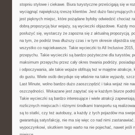
stopniu stylowe i ciekawe. Biura turystyczne prześcigają się w ro
wyciągnąć największą rzeszę klientów. Jest dużo fascynujących 
jest pięknych miejsc, które pożądane byłoby odwiedzić chociaż r
dobrą propozycją biur wojaży, są wycieczki objazdowe. Każdy mo
posłużyć się, wystarczy że zapozna się z aktualną propozycją. p
na tym, że podróż trwa dłuższy czas i w tym okresie objeżdża si
wszystko co najciekawsze. Takie wycieczki to All Inclusive 2015, 
przepychu. Takie wycieczki są bardzo pożyteczne dla turystów, 
maksimum przepychu przez cały okres trwania podróży. posiadaj
i odpoczywania, ale takie wojaże obfitują też w majętne atrakcje
do gustu. Wiele osób decyduje się właśnie na takie wyjazdy, szcz
Last Minute, wolno bardzo dużo zaoszczędzić i taka wojaż nie n
oszczędności. Wskazane jest zapytać się w każdym biurze podró
Takie wycieczki są bardzo interesujące i wiele atrakcji zapewnia
rozlicznych miejscach i różnymi środkami transportu są realizo
są to statki, czy też autobusy, a każdy z tych pojazdów ma swoje
gwarantują satysfakcję, nie ma się więc co nad nimi zastanawiać
wypoczynkowi, skutkiem tego warto na nie pojechać, nawet jeśli n
miejsce.