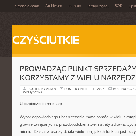
Archiwum
Ja mam
SOD
Strona główna
Jakbyś zgadł
Spis
CZYŚCIUTKIE
PROWADZĄC PUNKT SPRZEDAŻ
KORZYSTAMY Z WIELU NARZĘDZ
POSTED BY ADMIN
POSTED ON LIP - 11 - 2025
MOŻLIWOŚĆ K
WYŁĄCZONA
Ubezpieczenie na miarę
Wybór odpowiedniego ubezpieczenia może pomóc w wielu skompl
głównie związanych z prawdopodobieństwem straty zdrowia, życia 
mieniu. Dzisiaj w branży działa wiele firm, jakich funkcją jest oc