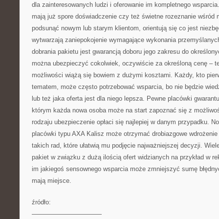
dla zainteresowanych ludzi i oferowanie im kompletnego wsparcia.
mają już spore doświadczenie czy też świetne rozeznanie wśród 
podsunąć nowym lub starym klientom, orientują się co jest niezbęd
wytwarzają zaniepokojenie wymagające wykonania przemyślanych
dobrania pakietu jest gwarancją doboru jego zakresu do określo
można ubezpieczyć cokolwiek, oczywiście za określoną cenę – t
możliwości wiążą się bowiem z dużymi kosztami. Każdy, kto pier
tematem, może często potrzebować wsparcia, bo nie będzie wied
lub też jaka oferta jest dla niego lepsza. Pewne placówki gwarant
którym każda nowa osoba może na start zapoznać się z możliwoś
rodzaju ubezpieczenie opłaci się najlepiej w danym przypadku. 
placówki typu AXA Kalisz może otrzymać drobiazgowe wdrożenie
takich rad, które ułatwią mu podjęcie najważniejszej decyzji. Wie
pakiet w związku z dużą ilością ofert widzianych na przykład w r
im jakiegoś sensownego wsparcia może zmniejszyć sumę błędnyc
mają miejsce.
źródło:
———————————