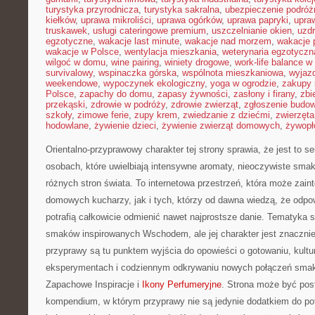
turystyka przyrodnicza
,
turystyka sakralna
,
ubezpieczenie podróż
kiełków
,
uprawa mikroliści
,
uprawa ogórków
,
uprawa papryki
,
upra
truskawek
,
usługi cateringowe premium
,
uszczelnianie okien
,
uzd
egzotyczne
,
wakacje last minute
,
wakacje nad morzem
,
wakacje 
wakacje w Polsce
,
wentylacja mieszkania
,
weterynaria egzotyczn
wilgoć w domu
,
wine pairing
,
winiety drogowe
,
work-life balance 
survivalowy
,
wspinaczka górska
,
wspólnota mieszkaniowa
,
wyjazd
weekendowe
,
wypoczynek ekologiczny
,
yoga w ogrodzie
,
zakupy 
Polsce
,
zapachy do domu
,
zapasy żywności
,
zasłony i firany
,
zbi
przekąski
,
zdrowie w podróży
,
zdrowie zwierząt
,
zgłoszenie budo
szkoły
,
zimowe ferie
,
zupy krem
,
zwiedzanie z dziećmi
,
zwierzęt
hodowlane
,
żywienie dzieci
,
żywienie zwierząt domowych
,
żywopł
Orientalno-przyprawowy charakter tej strony sprawia, że jest to s
osobach, które uwielbiają intensywne aromaty, nieoczywiste smaki 
różnych stron świata. To internetowa przestrzeń, która może zai
domowych kucharzy, jak i tych, którzy od dawna wiedzą, że odpo
potrafią całkowicie odmienić nawet najprostsze danie. Tematyka s
smaków inspirowanych Wschodem, ale jej charakter jest znaczni
przyprawy są tu punktem wyjścia do opowieści o gotowaniu, kultu
eksperymentach i codziennym odkrywaniu nowych połączeń sm
Zapachowe Inspiracje i
Ikony Perfumeryjne
. Strona może być pos
kompendium, w którym przyprawy nie są jedynie dodatkiem do potr