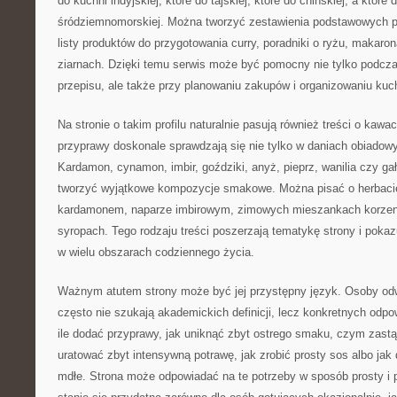
do kuchni indyjskiej, które do tajskiej, które do chińskiej, a które 
śródziemnomorskiej. Można tworzyć zestawienia podstawowych p
listy produktów do przygotowania curry, poradniki o ryżu, makaro
ziarnach. Dzięki temu serwis może być pomocny nie tylko podcz
przepisu, ale także przy planowaniu zakupów i organizowaniu kuc
Na stronie o takim profilu naturalnie pasują również treści o kawa
przyprawy doskonale sprawdzają się nie tylko w daniach obiadowy
Kardamon, cynamon, imbir, goździki, anyż, pieprz, wanilia czy 
tworzyć wyjątkowe kompozycje smakowe. Można pisać o herbacie
kardamonem, naparze imbirowym, zimowych mieszankach korz
syropach. Tego rodzaju treści poszerzają tematykę strony i poka
w wielu obszarach codziennego życia.
Ważnym atutem strony może być jej przystępny język. Osoby odw
często nie szukają akademickich definicji, lecz konkretnych odp
ile dodać przyprawy, jak uniknąć zbyt ostrego smaku, czym zastąp
uratować zbyt intensywną potrawę, jak zrobić prosty sos albo jak 
mdłe. Strona może odpowiadać na te potrzeby w sposób prosty i 