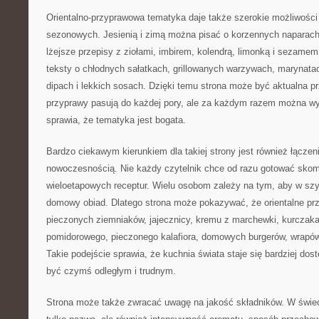
Orientalno-przyprawowa tematyka daje także szerokie możliwości 
sezonowych. Jesienią i zimą można pisać o korzennych napara
lżejsze przepisy z ziołami, imbirem, kolendrą, limonką i sezame
teksty o chłodnych sałatkach, grillowanych warzywach, marynatac
dipach i lekkich sosach. Dzięki temu strona może być aktualna p
przyprawy pasują do każdej pory, ale za każdym razem można wyk
sprawia, że tematyka jest bogata.
Bardzo ciekawym kierunkiem dla takiej strony jest również łączeni
nowoczesnością. Nie każdy czytelnik chce od razu gotować sko
wieloetapowych receptur. Wielu osobom zależy na tym, aby w sz
domowy obiad. Dlatego strona może pokazywać, że orientalne p
pieczonych ziemniaków, jajecznicy, kremu z marchewki, kurczaka 
pomidorowego, pieczonego kalafiora, domowych burgerów, wrapó
Takie podejście sprawia, że kuchnia świata staje się bardziej dos
być czymś odległym i trudnym.
Strona może także zwracać uwagę na jakość składników. W świeci