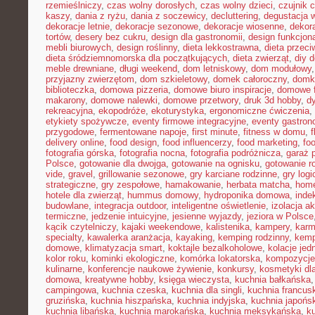
rzemieślniczy
,
czas wolny dorosłych
,
czas wolny dzieci
,
czujnik 
kaszy
,
dania z ryżu
,
dania z soczewicy
,
decluttering
,
degustacja 
dekoracje letnie
,
dekoracje sezonowe
,
dekoracje wiosenne
,
dekor
tortów
,
desery bez cukru
,
design dla gastronomii
,
design funkcjon
mebli biurowych
,
design roślinny
,
dieta lekkostrawna
,
dieta przec
dieta śródziemnomorska dla początkujących
,
dieta zwierząt
,
diy 
meble drewniane
,
długi weekend
,
dom letniskowy
,
dom modułowy
przyjazny zwierzętom
,
dom szkieletowy
,
domek całoroczny
,
domki
biblioteczka
,
domowa pizzeria
,
domowe biuro inspiracje
,
domowe f
makarony
,
domowe nalewki
,
domowe przetwory
,
druk 3d hobby
,
d
rekreacyjna
,
ekopodróże
,
ekoturystyka
,
ergonomiczne ćwiczenia
,
etykiety spożywcze
,
eventy firmowe integracyjne
,
eventy gastron
przygodowe
,
fermentowane napoje
,
first minute
,
fitness w domu
,
delivery online
,
food design
,
food influencerzy
,
food marketing
,
foo
fotografia górska
,
fotografia nocna
,
fotografia podróżnicza
,
garaż 
Polsce
,
gotowanie dla dwojga
,
gotowanie na ognisku
,
gotowanie r
vide
,
gravel
,
grillowanie sezonowe
,
gry karciane rodzinne
,
gry logi
strategiczne
,
gry zespołowe
,
hamakowanie
,
herbata matcha
,
home
hotele dla zwierząt
,
hummus domowy
,
hydroponika domowa
,
inde
budowlane
,
integracja outdoor
,
inteligentne oświetlenie
,
izolacja a
termiczne
,
jedzenie intuicyjne
,
jesienne wyjazdy
,
jeziora w Polsce
kącik czytelniczy
,
kajaki weekendowe
,
kalistenika
,
kampery
,
karm
specialty
,
kawalerka aranżacja
,
kayaking
,
kemping rodzinny
,
kemp
domowe
,
klimatyzacja smart
,
koktajle bezalkoholowe
,
kolacje je
kolor roku
,
kominki ekologiczne
,
komórka lokatorska
,
kompozycje
kulinarne
,
konferencje naukowe żywienie
,
konkursy
,
kosmetyki dla
domowa
,
kreatywne hobby
,
księga wieczysta
,
kuchnia bałkańska
campingowa
,
kuchnia czeska
,
kuchnia dla singli
,
kuchnia francus
gruzińska
,
kuchnia hiszpańska
,
kuchnia indyjska
,
kuchnia japońs
kuchnia libańska
,
kuchnia marokańska
,
kuchnia meksykańska
,
k