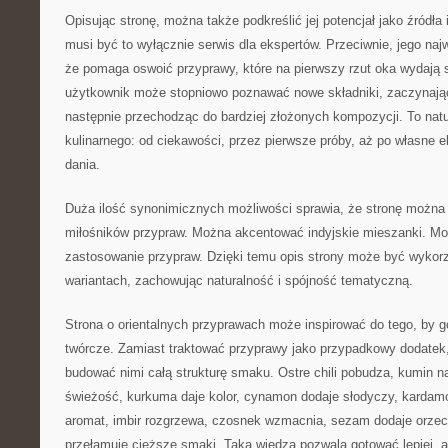
Opisując stronę, można także podkreślić jej potencjał jako źródła 
musi być to wyłącznie serwis dla ekspertów. Przeciwnie, jego naj
że pomaga oswoić przyprawy, które na pierwszy rzut oka wydają s
użytkownik może stopniowo poznawać nowe składniki, zaczynając
następnie przechodząc do bardziej złożonych kompozycji. To natu
kulinarnego: od ciekawości, przez pierwsze próby, aż po własne e
dania.
Duża ilość synonimicznych możliwości sprawia, że stronę można 
miłośników przypraw. Można akcentować indyjskie mieszanki. Mo
zastosowanie przypraw. Dzięki temu opis strony może być wykor
wariantach, zachowując naturalność i spójność tematyczną.
Strona o orientalnych przyprawach może inspirować do tego, by go
twórcze. Zamiast traktować przyprawy jako przypadkowy dodatek
budować nimi całą strukturę smaku. Ostre chili pobudza, kumin na
świeżość, kurkuma daje kolor, cynamon dodaje słodyczy, kardam
aromat, imbir rozgrzewa, czosnek wzmacnia, sezam dodaje orzec
przełamuje cięższe smaki. Taka wiedza pozwala gotować lepiej, a