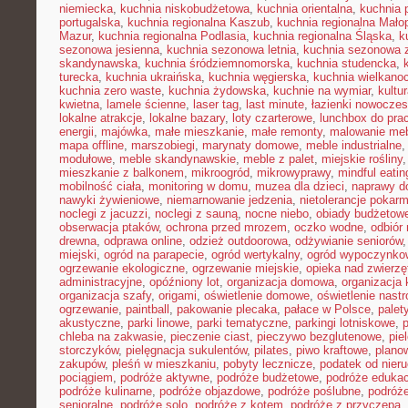
niemiecka
,
kuchnia niskobudżetowa
,
kuchnia orientalna
,
kuchnia 
portugalska
,
kuchnia regionalna Kaszub
,
kuchnia regionalna Małop
Mazur
,
kuchnia regionalna Podlasia
,
kuchnia regionalna Śląska
,
k
sezonowa jesienna
,
kuchnia sezonowa letnia
,
kuchnia sezonowa 
skandynawska
,
kuchnia śródziemnomorska
,
kuchnia studencka
,
turecka
,
kuchnia ukraińska
,
kuchnia węgierska
,
kuchnia wielkano
kuchnia zero waste
,
kuchnia żydowska
,
kuchnie na wymiar
,
kultu
kwietna
,
lamele ścienne
,
laser tag
,
last minute
,
łazienki nowocze
lokalne atrakcje
,
lokalne bazary
,
loty czarterowe
,
lunchbox do pra
energii
,
majówka
,
małe mieszkanie
,
małe remonty
,
malowanie meb
mapa offline
,
marszobiegi
,
marynaty domowe
,
meble industrialne
modułowe
,
meble skandynawskie
,
meble z palet
,
miejskie rośliny
mieszkanie z balkonem
,
mikroogród
,
mikrowyprawy
,
mindful eatin
mobilność ciała
,
monitoring w domu
,
muzea dla dzieci
,
naprawy 
nawyki żywieniowe
,
niemarnowanie jedzenia
,
nietolerancje pokar
noclegi z jacuzzi
,
noclegi z sauną
,
nocne niebo
,
obiady budżetow
obserwacja ptaków
,
ochrona przed mrozem
,
oczko wodne
,
odbiór
drewna
,
odprawa online
,
odzież outdoorowa
,
odżywianie seniorów
miejski
,
ogród na parapecie
,
ogród wertykalny
,
ogród wypoczynko
ogrzewanie ekologiczne
,
ogrzewanie miejskie
,
opieka nad zwierz
administracyjne
,
opóźniony lot
,
organizacja domowa
,
organizacja 
organizacja szafy
,
origami
,
oświetlenie domowe
,
oświetlenie nast
ogrzewanie
,
paintball
,
pakowanie plecaka
,
pałace w Polsce
,
palet
akustyczne
,
parki linowe
,
parki tematyczne
,
parkingi lotniskowe
,
chleba na zakwasie
,
pieczenie ciast
,
pieczywo bezglutenowe
,
pie
storczyków
,
pielęgnacja sukulentów
,
pilates
,
piwo kraftowe
,
plano
zakupów
,
pleśń w mieszkaniu
,
pobyty lecznicze
,
podatek od nier
pociągiem
,
podróże aktywne
,
podróże budżetowe
,
podróże eduka
podróże kulinarne
,
podróże objazdowe
,
podróże poślubne
,
podróż
senioralne
,
podróże solo
,
podróże z kotem
,
podróże z przyczepą
,