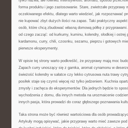
tylko nazwa, ale również intensywność aromatu, sposób przechow
forma produktu i jego zastosowanie. Stare, zwietrzałe przyprawy
oczekiwanego efektu, dlatego warto wiedzieć, jak rozpoznawać pro
nie kupować zbyt dużych ilości na zapas. Taki praktyczny aspekt
osób, które chcą zbudować własną domową półkę z przyprawami
od czego zacząć: od kurkumy, kuminu, kolendry, słodkiej i ostrej 
kardamonu, curry, chili, czosnku, sezamu, pieprzu i gotowych mie
pierwsze eksperymenty.
W opisie tej strony warto podkreślić, że przyprawy mają moc bu
Zapach curry unoszący się z garnka, aromat cynamonu w deserze, 
świeżość kolendry w sałatce czy lekko cytrusowa nuta trawy cyt
posiłek staje się czymś więcej niż tylko jedzeniem. Kuchnia opa
zmysły i zachęca do eksperymentów. Dla jednych będzie to spos
wychodzenia z domu, dla innych metoda na urozmaicenie codzien
innych pasja, która prowadzi do coraz głębszego poznawania kultu
Taka strona może być również wartościowa dla osób prowadzący
Artykuły mogą opisywać, jakie przyprawy warto mieć zawsze pod r