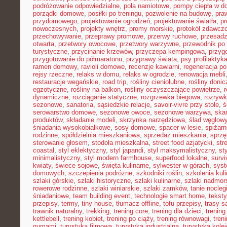
podróżowanie odpowiedzialne
,
pola namiotowe
,
pompy ciepła w 
porządki domowe
,
posiłki po treningu
,
pozwolenie na budowę
,
pra
przydomowego
,
projektowanie ogrodzeń
,
projektowanie światła
,
pr
nowoczesnych
,
projekty wnętrz
,
promy morskie
,
protokół zdawczo
przechowywanie
,
przeprawy promowe
,
przerwy ruchowe
,
przesadz
otwarta
,
przetwory owocowe
,
przetwory warzywne
,
przewodnik po
turystyczne
,
przycinanie krzewów
,
przyczepa kempingowa
,
przyg
przygotowanie do półmaratonu
,
przyprawy świata
,
psy profilaktyk
ramen domowy
,
ravioli domowe
,
recenzje kawiarni
,
regeneracja po
rejsy rzeczne
,
relaks w domu
,
relaks w ogrodzie
,
renowacja mebli
restauracje wegańskie
,
road trip
,
rośliny cieniolubne
,
rośliny doni
egzotyczne
,
rośliny na balkon
,
rośliny oczyszczające powietrze
,
r
dynamiczne
,
rozciąganie statyczne
,
rozgrzewka biegowa
,
rozryw
sezonowe
,
sanatoria
,
sąsiedzkie relacje
,
savoir-vivre przy stole
,
ś
serowarstwo domowe
,
sezonowe owoce
,
sezonowe warzywa
,
ska
produktów
,
składanie modeli
,
skrzynka narzędziowa
,
ślad węglow
śniadania wysokobiałkowe
,
sosy domowe
,
spacer w lesie
,
spiżar
rodzinne
,
spółdzielnia mieszkaniowa
,
sprzedaż mieszkania
,
sprzę
sterowanie głosem
,
stodoła mieszkalna
,
street food azjatycki
,
str
coastal
,
styl eklektyczny
,
styl japandi
,
styl maksymalistyczny
,
st
minimalistyczny
,
styl modern farmhouse
,
superfood lokalne
,
survi
kwiaty
,
świece sojowe
,
święta kulinarne
,
sylwester w górach
,
syst
domowych
,
szczepienia podróżne
,
szkodniki roślin
,
szkolenia kul
szlaki górskie
,
szlaki historyczne
,
szlaki kulinarne
,
szlaki nadmor
rowerowe rodzinne
,
szlaki winiarskie
,
szlaki zamków
,
tanie nocleg
śniadaniowe
,
team building event
,
technologie smart home
,
tekst
przepisy
,
termy
,
tiny house
,
tłumacz offline
,
tofu przepisy
,
trasy 
trawnik naturalny
,
trekking
,
trening core
,
trening dla dzieci
,
trening
kettlebell
,
trening kobiet
,
trening po ciąży
,
trening równowagi
,
tren
gumami
,
turystyka filmowa
,
turystyka industrialna
,
turystyka kole