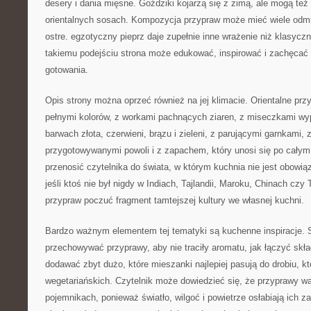
desery i dania mięsne. Goździki kojarzą się z zimą, ale mogą też
orientalnych sosach. Kompozycja przypraw może mieć wiele odmi
ostre. egzotyczny pieprz daje zupełnie inne wrażenie niż klasyczn
takiemu podejściu strona może edukować, inspirować i zachęcać
gotowania.
Opis strony można oprzeć również na jej klimacie. Orientalne prz
pełnymi kolorów, z workami pachnących ziaren, z miseczkami wy
barwach złota, czerwieni, brązu i zieleni, z parującymi garnkami,
przygotowywanymi powoli i z zapachem, który unosi się po cały
przenosić czytelnika do świata, w którym kuchnia nie jest obowi
jeśli ktoś nie był nigdy w Indiach, Tajlandii, Maroku, Chinach cz
przypraw poczuć fragment tamtejszej kultury we własnej kuchni.
Bardzo ważnym elementem tej tematyki są kuchenne inspiracje. 
przechowywać przyprawy, aby nie traciły aromatu, jak łączyć skła
dodawać zbyt dużo, które mieszanki najlepiej pasują do drobiu, kt
wegetariańskich. Czytelnik może dowiedzieć się, że przyprawy w
pojemnikach, ponieważ światło, wilgoć i powietrze osłabiają ich 