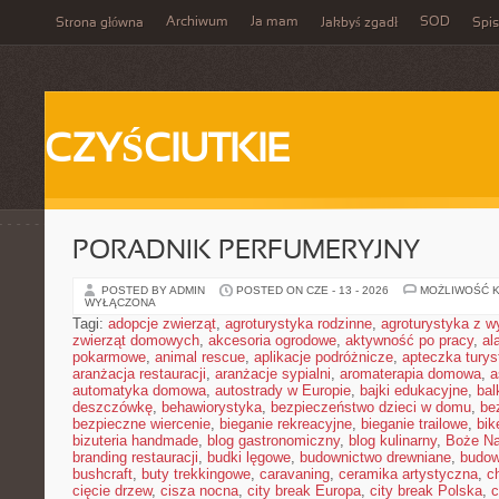
Archiwum
Ja mam
SOD
Strona główna
Jakbyś zgadł
Spis
CZYŚCIUTKIE
PORADNIK PERFUMERYJNY
POSTED BY ADMIN
POSTED ON CZE - 13 - 2026
MOŻLIWOŚĆ 
WYŁĄCZONA
Tagi:
adopcje zwierząt
,
agroturystyka rodzinne
,
agroturystyka z 
zwierząt domowych
,
akcesoria ogrodowe
,
aktywność po pracy
,
al
pokarmowe
,
animal rescue
,
aplikacje podróżnicze
,
apteczka tury
aranżacja restauracji
,
aranżacje sypialni
,
aromaterapia domowa
,
a
automatyka domowa
,
autostrady w Europie
,
bajki edukacyjne
,
bal
deszczówkę
,
behawiorystyka
,
bezpieczeństwo dzieci w domu
,
be
bezpieczne wiercenie
,
bieganie rekreacyjne
,
bieganie trailowe
,
bik
bizuteria handmade
,
blog gastronomiczny
,
blog kulinarny
,
Boże Na
branding restauracji
,
budki lęgowe
,
budownictwo drewniane
,
budow
bushcraft
,
buty trekkingowe
,
caravaning
,
ceramika artystyczna
,
c
cięcie drzew
,
cisza nocna
,
city break Europa
,
city break Polska
,
c