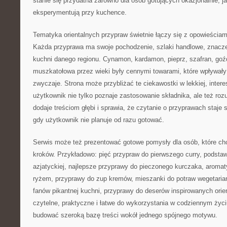
stanie się przydatna zarówno dla osób gotujących okazjonalnie, jak
eksperymentują przy kuchence.
Tematyka orientalnych przypraw świetnie łączy się z opowieścia
Każda przyprawa ma swoje pochodzenie, szlaki handlowe, znaczen
kuchni danego regionu. Cynamon, kardamon, pieprz, szafran, goźd
muszkatołowa przez wieki były cennymi towarami, które wpływały 
zwyczaje. Strona może przybliżać te ciekawostki w lekkiej, intere
użytkownik nie tylko poznaje zastosowanie składnika, ale też rozu
dodaje treściom głębi i sprawia, że czytanie o przyprawach staje
gdy użytkownik nie planuje od razu gotować.
Serwis może też prezentować gotowe pomysły dla osób, które ch
kroków. Przykładowo: pięć przypraw do pierwszego curry, podsta
azjatyckiej, najlepsze przyprawy do pieczonego kurczaka, aromat
ryżem, przyprawy do zup kremów, mieszanki do potraw wegetariańs
fanów pikantnej kuchni, przyprawy do deserów inspirowanych orie
czytelne, praktyczne i łatwe do wykorzystania w codziennym życ
budować szeroką bazę treści wokół jednego spójnego motywu.