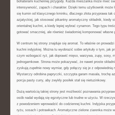
bohaterami kuchennej przygody. Każda mieszanka może mieć swoj
intensywność, zapach i charakter. Dzięki temu użytkownik może l
się kumin od klasycznego kminku, dlaczego złota przyprawa tak c
azjatyckiej, jak stosować pikantny aromatyczny składnik, kiedy s
orientalnej kuchni, a kiedy lepiej wybrać cynamon. Tego typu treś
gotować smaczniej, ale również świadomiej komponować własne 
W centrum tej strony znajduje się aromat. To właśnie on prowadzi
kuchni indyjskiej. Można tu wyobrazić sobie artykuły o tym, jak 
czym wzbogacić ryż, jak doprawić mięso, warzywa, zupy, sosy, m
jednogarnkowe. Strona może pokazywać, że nawet proste składnik
zyskują zupełnie nowy wymiar, gdy połączy się je z odpowiednią
Wystarczy odrobina papryczki, szczypta garam masala, trochę azj
porcja pasty curry, aby zwykły posiłek stał się nietuzinkowy.
Dużą wartością takiej strony jest możliwość poznawania przypraw 
osób nadal wydają się egzotyczne lub trudne w użyciu. W rzeczyw
z powodzeniem wprowadzić do codziennej kuchni. Indyjska przyp
ryżu, sosach i potrawkach. Aromatyczne zielone ziarenka może w