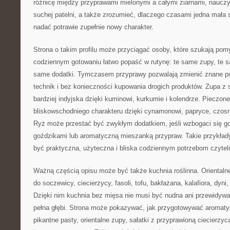
różnicę między przyprawami mielonymi a całymi ziarnami, nauczy
suchej patelni, a także zrozumieć, dlaczego czasami jedna mała
nadać potrawie zupełnie nowy charakter.
Strona o takim profilu może przyciągać osoby, które szukają pom
codziennym gotowaniu łatwo popaść w rutynę: te same zupy, te 
same dodatki. Tymczasem przyprawy pozwalają zmienić znane p
technik i bez konieczności kupowania drogich produktów. Zupa z
bardziej indyjska dzięki kuminowi, kurkumie i kolendrze. Pieczo
bliskowschodniego charakteru dzięki cynamonowi, papryce, czosnk
Ryż może przestać być zwykłym dodatkiem, jeśli wzbogaci się 
goździkami lub aromatyczną mieszanką przypraw. Takie przykład
być praktyczna, użyteczna i bliska codziennym potrzebom czytel
Ważną częścią opisu może być także kuchnia roślinna. Orientaln
do soczewicy, ciecierzycy, fasoli, tofu, bakłażana, kalafiora, dyni
Dzięki nim kuchnia bez mięsa nie musi być nudna ani przewidywa
pełna głębi. Strona może pokazywać, jak przygotowywać aromaty
pikantne pasty, orientalne zupy, sałatki z przyprawioną ciecierz