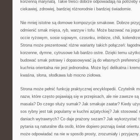
korzenną marynatą. Takie treści dobrze odpowiadają na potrzeby 
ciekawiej, zdrowiej, bardziej różnorodnie i bardziej świadomie.
Nie mniej istotne są domowe kompozycje smakowe. Dobrze przyg
odmienić smak mięsa, ryb, warzyw i tofu. Może bazować na jogurci
occie ryżowym, sosie sojowym, czosnku, imbirze, chili, kolendrz
Strona może prezentować różne warianty takich połączeń: łagodn
korzenne, dymne, cytrusowe lub bardzo ostre. Dzięki temu użyt
budować smak potrawy i dopasowywać ją do własnych preferencji
kuchnia orientalna nie jest jednorodna. Może być delikatna i kremo
kwaśna, słona, słodkawa lub mocno ziołowa.
Strona może pełnić funkcję praktycznej encyklopedii. Czytelnik m
nazw, które często pojawiają się w przepisach, ale nie zawsze s
masala? Do czego służy sumak? Jak smakuje zaatar? Kiedy uży
sos rybny jest tak popularny w kuchni azjatyckiej? Jak stosowa
daniach wytrawnych? Co daje prażony sezam? Jak wykorzystać t
pytania są naturalne dla osób, które dopiero poznają świat orient
może odpowiadać na nie w sposób prosty, zrozumiały i przyjazny.