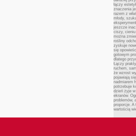
łączy estety
znaczenia je
razem z właś
młody, szuka
eksperymentó
jeszcze inac
ciszy, cieniu
można zmien
rośliny odch
zyskuje nowe
się opowieśc
gotowym pro
dlatego prz
Łączy prakt
ruchem, sam
że wzrost w
pojawiają si
nadmiarem ha
potrzebuje k
dzień żyje w
ekranów. Ogr
problemów, a
proporcje. A
wartością wi