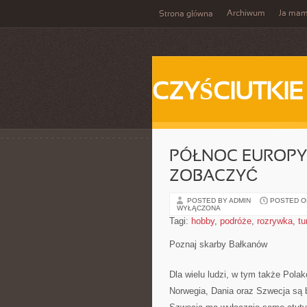
Archiwum
Ja ma
Strona główna
CZYŚCIUTKIE
PÓŁNOC EUROPY 
ZOBACZYĆ
POSTED BY ADMIN
POSTED ON
WYŁĄCZONA
Tagi:
hobby
,
podróże
,
rozrywka
,
tu
Poznaj skarby Bałkanów
Dla wielu ludzi, w tym także Pola
Norwegia, Dania oraz Szwecja są b