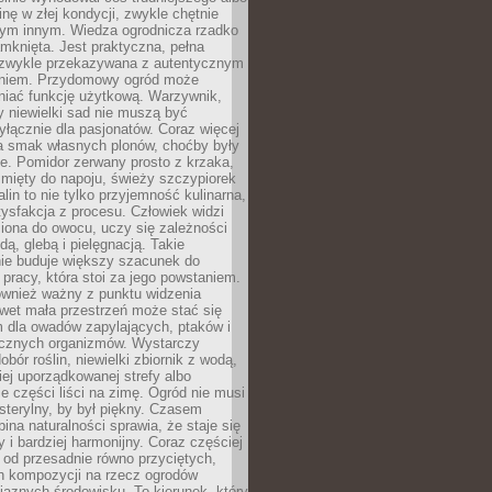
inę w złej kondycji, zwykle chętnie
tym innym. Wiedza ogrodnicza rzadko
mknięta. Jest praktyczna, pełna
i zwykle przekazywana z autentycznym
niem. Przydomowy ogród może
niać funkcję użytkową. Warzywnik,
y niewielki sad nie muszą być
łącznie dla pasjonatów. Coraz więcej
a smak własnych plonów, choćby były
ie. Pomidor zerwany prosto z krzaka,
w mięty do napoju, świeży szczypiorek
lin to nie tylko przyjemność kulinarna,
tysfakcja z procesu. Człowiek widzi
iona do owocu, uczy się zależności
ą, glebą i pielęgnacją. Takie
ie buduje większy szacunek do
o pracy, która stoi za jego powstaniem.
ównież ważny z punktu widzenia
wet mała przestrzeń może stać się
m dla owadów zapylających, ptaków i
ecznych organizmów. Wystarczy
bór roślin, niewielki zbiornik z wodą,
ej uporządkowanej strefy albo
e części liści na zimę. Ogród nie musi
 sterylny, by był piękny. Czasem
bina naturalności sprawia, że staje się
y i bardziej harmonijny. Coraz częściej
 od przesadnie równo przyciętych,
 kompozycji na rzecz ogrodów
yjaznych środowisku. To kierunek, który