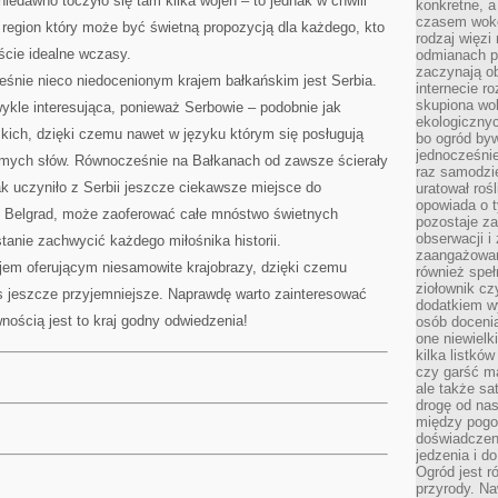
 niedawno toczyło się tam kilka wojen – to jednak w chwili
konkretne, a
czasem wokó
y region który może być świetną propozycją dla każdego, kto
rodzaj więzi
ście idealne wczasy.
odmianach p
zaczynają o
eśnie nieco niedocenionym krajem bałkańskim jest Serbia.
internecie ro
skupiona wok
ykle interesująca, ponieważ Serbowie – podobnie jak
ekologicznyc
kich, dzięki czemu nawet w języku którym się posługują
bo ogród byw
jednocześnie
mych słów. Równocześnie na Bałkanach od zawsze ścierały
raz samodzie
ak uczyniło z Serbii jeszcze ciekawsze miejsce do
uratował rośl
opowiada o 
a, Belgrad, może zaoferować całe mnóstwo świetnych
pozostaje za
obserwacji 
anie zachwycić każdego miłośnika historii.
zaangażowa
ajem oferującym niesamowite krajobrazy, dzięki czemu
również speł
ziołownik cz
s jeszcze przyjemniejsze. Naprawdę warto zainteresować
dodatkiem wy
nością jest to kraj godny odwiedzenia!
osób doceni
one niewielk
kilka listkó
czy garść ma
ale także sa
drogę od nas
między pogod
doświadczen
jedzenia i d
Ogród jest r
przyrody. Na