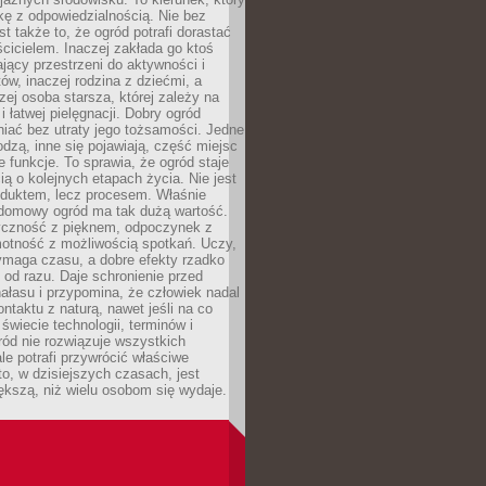
kę z odpowiedzialnością. Nie bez
st także to, że ogród potrafi dorastać
cicielem. Inaczej zakłada go ktoś
jący przestrzeni do aktywności i
w, inaczej rodzina z dziećmi, a
zej osoba starsza, której zależy na
 i łatwej pielęgnacji. Dobry ogród
iać bez utraty jego tożsamości. Jedne
odzą, inne się pojawiają, część miejsc
 funkcje. To sprawia, że ogród staje
ią o kolejnych etapach życia. Nie jest
duktem, lecz procesem. Właśnie
ydomowy ogród ma tak dużą wartość.
yczność z pięknem, odpoczynek z
otność z możliwością spotkań. Uczy,
ymaga czasu, a dobre efekty rzadko
ę od razu. Daje schronienie przed
łasu i przypomina, że człowiek nadal
ontaktu z naturą, nawet jeśli na co
 świecie technologii, terminów i
ód nie rozwiązuje wszystkich
le potrafi przywrócić właściwe
 to, w dzisiejszych czasach, jest
ększą, niż wielu osobom się wydaje.