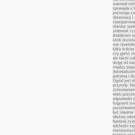
uratował rośl
opowiada o 
pozostaje za
obserwacji 
zaangażowa
również speł
ziołownik cz
dodatkiem wy
osób doceni
one niewielk
kilka listkó
czy garść ma
ale także sa
drogę od nas
między pogod
doświadczen
jedzenia i d
Ogród jest r
przyrody. Na
schronienie
wielu pożyt
odpowiedni do
fragment mni
pozostawieni
być idealnie
właśnie odro
bardziej żyw
odchodzi się
monotonnych
bardziej prz