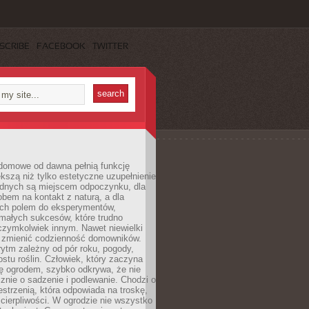
SCRIBE
FACEBOOK
TWITTER
domowe od dawna pełnią funkcję
kszą niż tylko estetyczne uzupełnienie
ednych są miejscem odpoczynku, dla
bem na kontakt z naturą, a dla
ych polem do eksperymentów,
 małych sukcesów, które trudno
czymkolwiek innym. Nawet niewielki
fi zmienić codzienność domowników.
ytm zależny od pór roku, pogody,
rostu roślin. Człowiek, który zaczyna
ę ogrodem, szybko odkrywa, że nie
znie o sadzenie i podlewanie. Chodzi o
zestrzenią, która odpowiada na troskę,
 cierpliwości. W ogrodzie nie wszystko