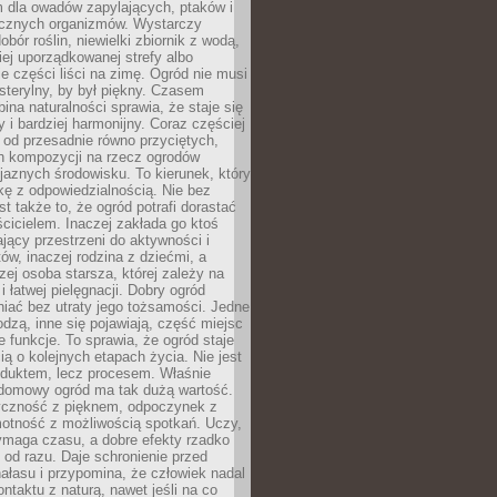
m dla owadów zapylających, ptaków i
ecznych organizmów. Wystarczy
bór roślin, niewielki zbiornik z wodą,
ej uporządkowanej strefy albo
e części liści na zimę. Ogród nie musi
 sterylny, by był piękny. Czasem
bina naturalności sprawia, że staje się
y i bardziej harmonijny. Coraz częściej
 od przesadnie równo przyciętych,
 kompozycji na rzecz ogrodów
yjaznych środowisku. To kierunek, który
kę z odpowiedzialnością. Nie bez
st także to, że ogród potrafi dorastać
cicielem. Inaczej zakłada go ktoś
jący przestrzeni do aktywności i
w, inaczej rodzina z dziećmi, a
zej osoba starsza, której zależy na
 i łatwej pielęgnacji. Dobry ogród
iać bez utraty jego tożsamości. Jedne
odzą, inne się pojawiają, część miejsc
 funkcje. To sprawia, że ogród staje
ią o kolejnych etapach życia. Nie jest
duktem, lecz procesem. Właśnie
ydomowy ogród ma tak dużą wartość.
yczność z pięknem, odpoczynek z
otność z możliwością spotkań. Uczy,
ymaga czasu, a dobre efekty rzadko
ę od razu. Daje schronienie przed
łasu i przypomina, że człowiek nadal
ontaktu z naturą, nawet jeśli na co