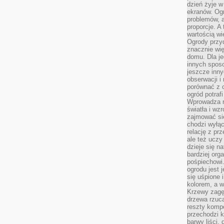
dzień żyje w
ekranów. Ogr
problemów, a
proporcje. A
wartością wi
Ogrody przy
znacznie wię
domu. Dla j
innych sposo
jeszcze inn
obserwacji i
porównać z 
ogród potra
Wprowadza r
światła i wz
zajmować si
chodzi wyłąc
relację z pr
ale też uczy
dzieje się n
bardziej org
pośpiechowi
ogrodu jest 
się uśpione 
kolorem, a w
Krzewy zagęs
drzewa rzucaj
reszty kompo
przechodzi k
barwy liści,