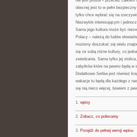
nie jest prosta – przecież całkiem
obecnej jest to w pełni bezpieczn
tylko chce wybrać się na rzeczywi
Niezwykle interesującym i jednocz
Sama jego kultura może być niezw
Polacy – należą do ludów słowiańs
możemy doszukać się wielu znajo
się ze sobą różne kultury, co jedn
zwiedzania. Sama tylko jej stolic
zabytków które na pewno będą w st
Dodatkowo Serbia jest również kr
wakacje tu będą dla każdego z na
się nią nieco więcej, bowiem z pew
1.
wpisy
2.
Zobacz, co polecamy
3.
Przejdź do pełnej wersji wpisu