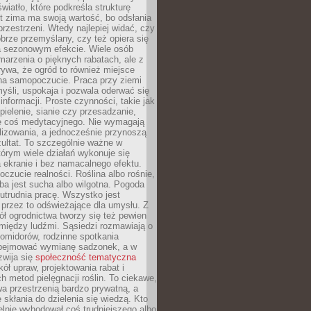
wiatło, które podkreśla strukturę
t zima ma swoją wartość, bo odsłania
przestrzeni. Wtedy najlepiej widać, czy
obrze przemyślany, czy też opiera się
a sezonowym efekcie. Wiele osób
arzenia o pięknych rabatach, ale z
ywa, że ogród to również miejsce
na samopoczucie. Praca przy ziemi
yśli, uspokaja i pozwala oderwać się
informacji. Proste czynności, takie jak
 pielenie, sianie czy przesadzanie,
e coś medytacyjnego. Nie wymagają
lizowania, a jednocześnie przynoszą
ultat. To szczególnie ważne w
tórym wiele działań wykonuje się
 ekranie i bez namacalnego efektu.
oczucie realności. Roślina albo rośnie,
eba jest sucha albo wilgotna. Pogoda
 utrudnia pracę. Wszystko jest
 przez to odświeżające dla umysłu. Z
ł ogrodnictwa tworzy się też pewien
 między ludźmi. Sąsiedzi rozmawiają o
omidorów, rodzinne spotkania
bejmować wymianę sadzonek, a w
zwija się
społeczność tematyczna
ół upraw, projektowania rabat i
h metod pielęgnacji roślin. To ciekawe,
a przestrzenią bardzo prywatną, a
 skłania do dzielenia się wiedzą. Kto
lnie wyhodował coś trudniejszego albo