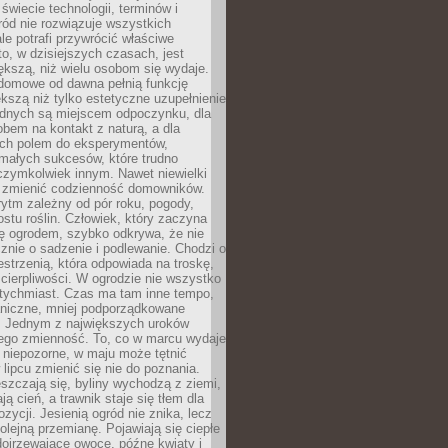
 świecie technologii, terminów i
ód nie rozwiązuje wszystkich
le potrafi przywrócić właściwe
 to, w dzisiejszych czasach, jest
ększą, niż wielu osobom się wydaje.
domowe od dawna pełnią funkcję
kszą niż tylko estetyczne uzupełnienie
ednych są miejscem odpoczynku, dla
bem na kontakt z naturą, a dla
ych polem do eksperymentów,
 małych sukcesów, które trudno
czymkolwiek innym. Nawet niewielki
fi zmienić codzienność domowników.
ytm zależny od pór roku, pogody,
rostu roślin. Człowiek, który zaczyna
ę ogrodem, szybko odkrywa, że nie
znie o sadzenie i podlewanie. Chodzi o
zestrzenią, która odpowiada na troskę,
 cierpliwości. W ogrodzie nie wszystko
atychmiast. Czas ma tam inne tempo,
aniczne, mniej podporządkowane
. Jednym z największych uroków
jego zmienność. To, co w marcu wydaje
i niepozorne, w maju może tętnić
 lipcu zmienić się nie do poznania.
zczają się, byliny wychodzą z ziemi,
ą cień, a trawnik staje się tłem dla
zycji. Jesienią ogród nie znika, lecz
olejną przemianę. Pojawiają się ciepłe
 dojrzewające owoce, późne kwiaty i