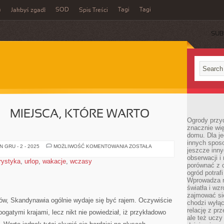
m
SOD
Tagi
Tagi
Jakbyś zgadł
Spis Treści
SUB
– MIEJSCA, KTÓRE WARTO
Ogrody przy
znacznie wię
domu. Dla j
innych sposo
PÓŁNOC
 GRU - 2 - 2025
MOŻLIWOŚĆ KOMENTOWANIA
ZOSTAŁA
jeszcze inn
EUROPY
–
obserwacji i
rystyka
,
urlop
,
wakacje
,
wczasy
MIEJSCA,
porównać z 
KTÓRE
ogród potra
WARTO
ZOBACZYĆ
Wprowadza r
światła i wz
zajmować si
ków, Skandynawia ogólnie wydaje się być rajem. Oczywiście
chodzi wyłąc
relację z pr
ogatymi krajami, lecz nikt nie powiedział, iż przykładowo
ale też uczy