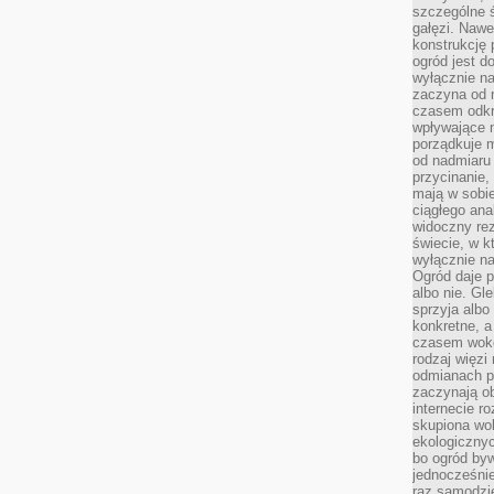
szczególne ś
gałęzi. Nawe
konstrukcję 
ogród jest d
wyłącznie n
zaczyna od m
czasem odkr
wpływające 
porządkuje m
od nadmiaru 
przycinanie,
mają w sobi
ciągłego ana
widoczny rez
świecie, w k
wyłącznie na
Ogród daje p
albo nie. Gl
sprzyja albo
konkretne, a
czasem wokó
rodzaj więzi
odmianach p
zaczynają o
internecie ro
skupiona wok
ekologicznyc
bo ogród byw
jednocześnie
raz samodzie