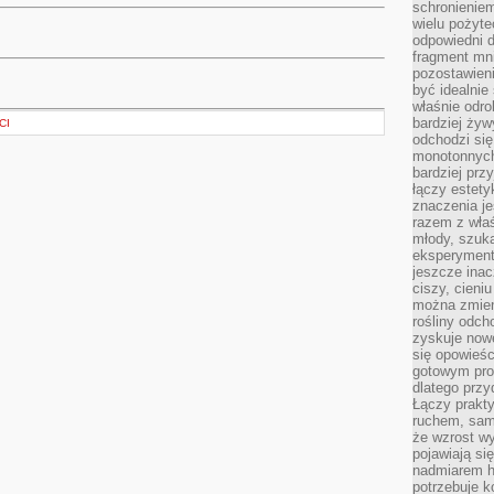
schronienie
wielu pożyt
odpowiedni do
fragment mni
pozostawieni
być idealnie
właśnie odro
bardziej żyw
CI
odchodzi się
monotonnych
bardziej prz
łączy estety
znaczenia je
razem z właś
młody, szuka
eksperymentó
jeszcze inac
ciszy, cieniu
można zmien
rośliny odch
zyskuje nowe
się opowieśc
gotowym pro
dlatego prz
Łączy prakt
ruchem, sam
że wzrost w
pojawiają si
nadmiarem ha
potrzebuje k