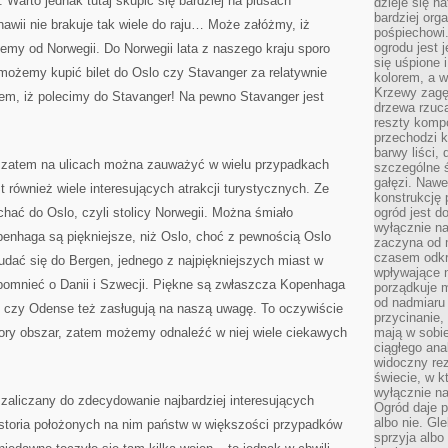
Warto jednak tutaj skupić się bardziej na plusach
dzieje się n
bardziej org
wii nie brakuje tak wiele do raju… Może załóżmy, iż
pośpiechowi
ogrodu jest 
emy od Norwegii. Do Norwegii lata z naszego kraju sporo
się uśpione 
możemy kupić bilet do Oslo czy Stavanger za relatywnie
kolorem, a w
Krzewy zagęs
tem, iż polecimy do Stavanger! Na pewno Stavanger jest
drzewa rzucaj
reszty kompo
przechodzi k
barwy liści,
, zatem na ulicach można zauważyć w wielu przypadkach
szczególne ś
gałęzi. Nawe
 również wiele interesujących atrakcji turystycznych. Ze
konstrukcję 
hać do Oslo, czyli stolicy Norwegii. Można śmiało
ogród jest d
wyłącznie n
penhaga są piękniejsze, niż Oslo, choć z pewnością Oslo
zaczyna od m
czasem odkr
o udać się do Bergen, jednego z najpiękniejszych miast w
wpływające 
omnieć o Danii i Szwecji. Piękne są zwłaszcza Kopenhaga
porządkuje m
od nadmiaru 
o czy Odense też zasługują na naszą uwagę. To oczywiście
przycinanie,
pory obszar, zatem możemy odnaleźć w niej wiele ciekawych
mają w sobi
ciągłego ana
widoczny rez
świecie, w k
wyłącznie na
 zaliczany do zdecydowanie najbardziej interesujących
Ogród daje p
albo nie. Gl
istoria położonych na nim państw w większości przypadków
sprzyja albo