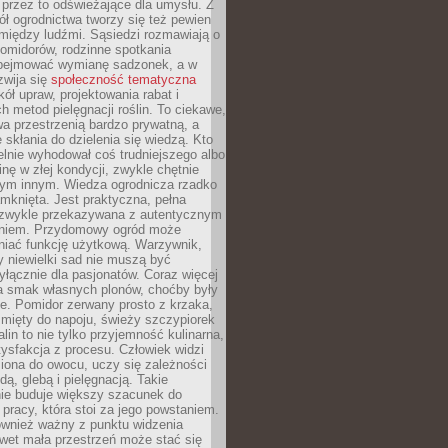
 przez to odświeżające dla umysłu. Z
ł ogrodnictwa tworzy się też pewien
 między ludźmi. Sąsiedzi rozmawiają o
omidorów, rodzinne spotkania
bejmować wymianę sadzonek, a w
zwija się
społeczność tematyczna
ół upraw, projektowania rabat i
h metod pielęgnacji roślin. To ciekawe,
a przestrzenią bardzo prywatną, a
 skłania do dzielenia się wiedzą. Kto
lnie wyhodował coś trudniejszego albo
inę w złej kondycji, zwykle chętnie
tym innym. Wiedza ogrodnicza rzadko
mknięta. Jest praktyczna, pełna
i zwykle przekazywana z autentycznym
niem. Przydomowy ogród może
niać funkcję użytkową. Warzywnik,
y niewielki sad nie muszą być
łącznie dla pasjonatów. Coraz więcej
a smak własnych plonów, choćby były
ie. Pomidor zerwany prosto z krzaka,
w mięty do napoju, świeży szczypiorek
lin to nie tylko przyjemność kulinarna,
tysfakcja z procesu. Człowiek widzi
iona do owocu, uczy się zależności
ą, glebą i pielęgnacją. Takie
ie buduje większy szacunek do
o pracy, która stoi za jego powstaniem.
ównież ważny z punktu widzenia
wet mała przestrzeń może stać się