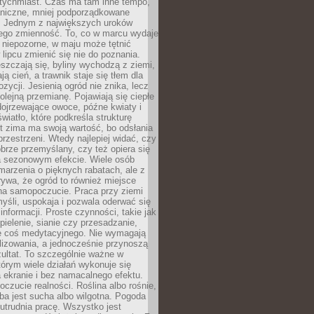
atychmiast. Czas ma tam inne tempo,
aniczne, mniej podporządkowane
. Jednym z największych uroków
jego zmienność. To, co w marcu wydaje
i niepozorne, w maju może tętnić
 lipcu zmienić się nie do poznania.
zczają się, byliny wychodzą z ziemi,
ą cień, a trawnik staje się tłem dla
zycji. Jesienią ogród nie znika, lecz
olejną przemianę. Pojawiają się ciepłe
 dojrzewające owoce, późne kwiaty i
wiatło, które podkreśla strukturę
t zima ma swoją wartość, bo odsłania
przestrzeni. Wtedy najlepiej widać, czy
obrze przemyślany, czy też opiera się
a sezonowym efekcie. Wiele osób
arzenia o pięknych rabatach, ale z
ywa, że ogród to również miejsce
na samopoczucie. Praca przy ziemi
yśli, uspokaja i pozwala oderwać się
informacji. Proste czynności, takie jak
 pielenie, sianie czy przesadzanie,
e coś medytacyjnego. Nie wymagają
lizowania, a jednocześnie przynoszą
ultat. To szczególnie ważne w
tórym wiele działań wykonuje się
 ekranie i bez namacalnego efektu.
oczucie realności. Roślina albo rośnie,
eba jest sucha albo wilgotna. Pogoda
 utrudnia pracę. Wszystko jest