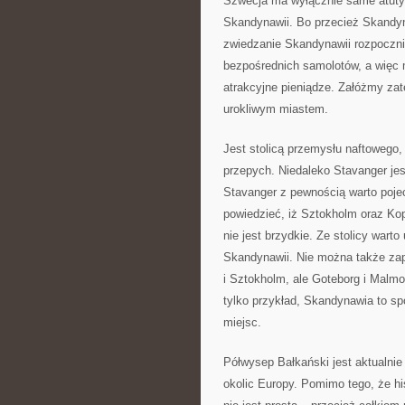
Szwecja ma wyłącznie same atuty. 
Skandynawii. Bo przecież Skandyna
zwiedzanie Skandynawii rozpoczni
bezpośrednich samolotów, a więc 
atrakcyjne pieniądze. Załóżmy za
urokliwym miastem.
Jest stolicą przemysłu naftowego
przepych. Niedaleko Stavanger jest
Stavanger z pewnością warto pojec
powiedzieć, iż Sztokholm oraz Ko
nie jest brzydkie. Ze stolicy wart
Skandynawii. Nie można także zap
i Sztokholm, ale Goteborg i Malm
tylko przykład, Skandynawia to s
miejsc.
Półwysep Bałkański jest aktualnie
okolic Europy. Pomimo tego, że h