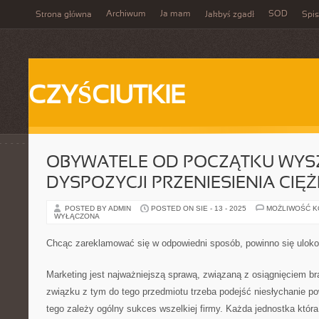
Archiwum
Ja mam
SOD
Strona główna
Jakbyś zgadł
Spis
CZYŚCIUTKIE
OBYWATELE OD POCZĄTKU WYS
DYSPOZYCJI PRZENIESIENIA CIĘŻ
POSTED BY ADMIN
POSTED ON SIE - 13 - 2025
MOŻLIWOŚĆ 
WYŁĄCZONA
Chcąc zareklamować się w odpowiedni sposób, powinno się uloko
Marketing jest najważniejszą sprawą, związaną z osiągnięciem 
związku z tym do tego przedmiotu trzeba podejść niesłychanie pow
tego zależy ogólny sukces wszelkiej firmy. Każda jednostka która 