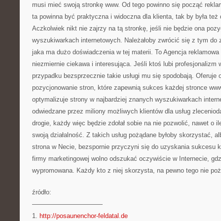
musi mieć swoją stronkę www. Od tego powinno się począć reklam
ta powinna być praktyczna i widoczna dla klienta, tak by była też
Aczkolwiek nikt nie zajrzy na tą stronkę, jeśli nie będzie ona po
wyszukiwarkach internetowych. Należałoby zwrócić się z tym do z
jaka ma dużo doświadczenia w tej materii. To Agencja reklamowa S
niezmiernie ciekawa i interesująca. Jeśli ktoś lubi profesjonaliz
przypadku bezsprzecznie takie usługi mu się spodobają. Oferuje
pozycjonowanie stron, które zapewnią sukces każdej stronce www
optymalizuje strony w najbardziej znanych wyszukiwarkach intern
odwiedzane przez miliony możliwych klientów dla usług zlecenioda
drogie, każdy więc będzie zdołał sobie na nie pozwolić, nawet o i
swoją działalność. Z takich usług pożądane byłoby skorzystać, a
strona w Necie, bezspornie przyczyni się do uzyskania sukcesu ka
firmy marketingowej wolno odszukać oczywiście w Internecie, gdz
wypromowana. Każdy kto z niej skorzysta, na pewno tego nie poż
źródło:
———————————
1.
http://posaunenchor-feldatal.de