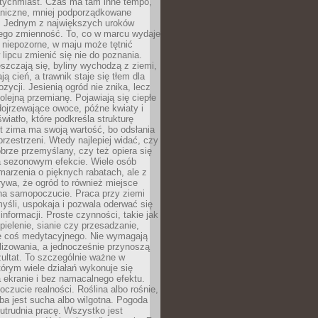
atychmiast. Czas ma tam inne tempo,
aniczne, mniej podporządkowane
. Jednym z największych uroków
jego zmienność. To, co w marcu wydaje
i niepozorne, w maju może tętnić
 lipcu zmienić się nie do poznania.
zczają się, byliny wychodzą z ziemi,
ą cień, a trawnik staje się tłem dla
zycji. Jesienią ogród nie znika, lecz
olejną przemianę. Pojawiają się ciepłe
 dojrzewające owoce, późne kwiaty i
wiatło, które podkreśla strukturę
t zima ma swoją wartość, bo odsłania
przestrzeni. Wtedy najlepiej widać, czy
obrze przemyślany, czy też opiera się
a sezonowym efekcie. Wiele osób
arzenia o pięknych rabatach, ale z
ywa, że ogród to również miejsce
na samopoczucie. Praca przy ziemi
yśli, uspokaja i pozwala oderwać się
informacji. Proste czynności, takie jak
 pielenie, sianie czy przesadzanie,
e coś medytacyjnego. Nie wymagają
lizowania, a jednocześnie przynoszą
ultat. To szczególnie ważne w
tórym wiele działań wykonuje się
 ekranie i bez namacalnego efektu.
oczucie realności. Roślina albo rośnie,
eba jest sucha albo wilgotna. Pogoda
 utrudnia pracę. Wszystko jest