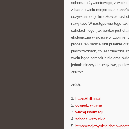
schematu żywieniowego, z wielkimi
z bardzo wielu miejsc oraz kanałó
odżywianie się. Im człowiek jest 
nawyków. W następstwie tego tak i
szkołach tego, jak bardzo jest dl
ekologiczna w sklepie w Lublinie. 
proces ten będzie skrupulatnie o
płaszczyznach, to jest znaczna s
życiu będą samodzielnie oraz świa
jednak niezwykle uciążliwe, ponie
zdrowe.
źródło:
———————————
1.
https://hillinn.pl
2.
odwiedź witrynę
3.
więcej informacji
4.
zobacz wszystkie
5.
https://mojewypiekiidomowegoto