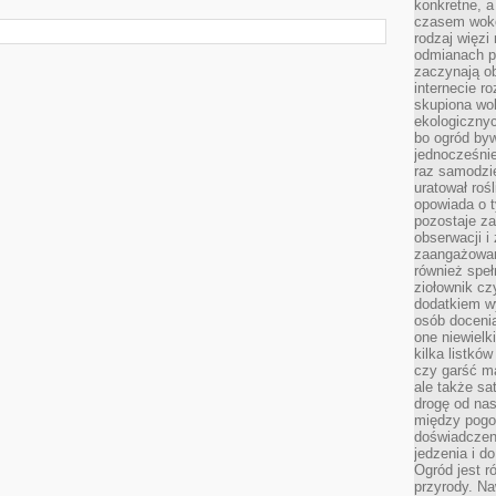
konkretne, a
czasem wokó
rodzaj więzi
odmianach p
zaczynają o
internecie ro
skupiona wok
ekologicznyc
bo ogród byw
jednocześnie
raz samodzie
uratował rośl
opowiada o 
pozostaje za
obserwacji 
zaangażowa
również speł
ziołownik cz
dodatkiem wy
osób doceni
one niewielk
kilka listkó
czy garść ma
ale także sa
drogę od nas
między pogod
doświadczen
jedzenia i d
Ogród jest r
przyrody. Na