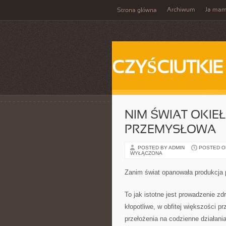
Archiwum
Ja ma
Strona główna
CZYŚCIUTKIE
NIM ŚWIAT OKIE
PRZEMYSŁOWA
POSTED BY ADMIN
POSTED ON
WYŁĄCZONA
Zanim świat opanowała produkcja
To jak istotne jest prowadzenie zd
kłopotliwe, w obfitej większości 
przełożenia na codzienne działani