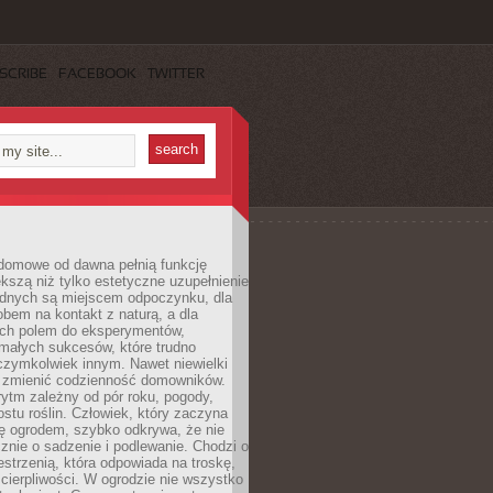
SCRIBE
FACEBOOK
TWITTER
domowe od dawna pełnią funkcję
kszą niż tylko estetyczne uzupełnienie
ednych są miejscem odpoczynku, dla
bem na kontakt z naturą, a dla
ych polem do eksperymentów,
 małych sukcesów, które trudno
czymkolwiek innym. Nawet niewielki
fi zmienić codzienność domowników.
ytm zależny od pór roku, pogody,
rostu roślin. Człowiek, który zaczyna
ę ogrodem, szybko odkrywa, że nie
znie o sadzenie i podlewanie. Chodzi o
zestrzenią, która odpowiada na troskę,
 cierpliwości. W ogrodzie nie wszystko