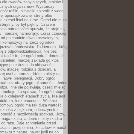
m dla owadów zapylających, ptaków i
ecznych organizmów. Wystarczy
bór roślin, niewielki zbiornik z wodą,
ej uporządkowanej strefy albo
e części liści na zimę. Ogród nie musi
 sterylny, by był piękny. Czasem
bina naturalności sprawia, że staje się
y i bardziej harmonijny. Coraz częściej
 od przesadnie równo przyciętych,
 kompozycji na rzecz ogrodów
yjaznych środowisku. To kierunek, który
kę z odpowiedzialnością. Nie bez
st także to, że ogród potrafi dorastać
cicielem. Inaczej zakłada go ktoś
jący przestrzeni do aktywności i
w, inaczej rodzina z dziećmi, a
zej osoba starsza, której zależy na
 i łatwej pielęgnacji. Dobry ogród
iać bez utraty jego tożsamości. Jedne
odzą, inne się pojawiają, część miejsc
 funkcje. To sprawia, że ogród staje
ią o kolejnych etapach życia. Nie jest
duktem, lecz procesem. Właśnie
ydomowy ogród ma tak dużą wartość.
yczność z pięknem, odpoczynek z
otność z możliwością spotkań. Uczy,
ymaga czasu, a dobre efekty rzadko
ę od razu. Daje schronienie przed
łasu i przypomina, że człowiek nadal
ontaktu z naturą, nawet jeśli na co