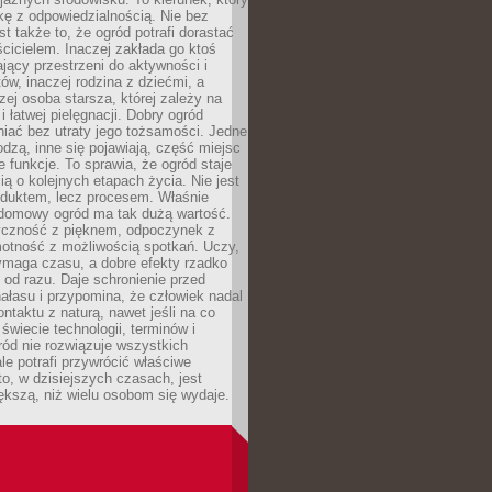
kę z odpowiedzialnością. Nie bez
st także to, że ogród potrafi dorastać
cicielem. Inaczej zakłada go ktoś
jący przestrzeni do aktywności i
w, inaczej rodzina z dziećmi, a
zej osoba starsza, której zależy na
 i łatwej pielęgnacji. Dobry ogród
iać bez utraty jego tożsamości. Jedne
odzą, inne się pojawiają, część miejsc
 funkcje. To sprawia, że ogród staje
ią o kolejnych etapach życia. Nie jest
duktem, lecz procesem. Właśnie
ydomowy ogród ma tak dużą wartość.
yczność z pięknem, odpoczynek z
otność z możliwością spotkań. Uczy,
ymaga czasu, a dobre efekty rzadko
ę od razu. Daje schronienie przed
łasu i przypomina, że człowiek nadal
ontaktu z naturą, nawet jeśli na co
 świecie technologii, terminów i
ód nie rozwiązuje wszystkich
le potrafi przywrócić właściwe
 to, w dzisiejszych czasach, jest
ększą, niż wielu osobom się wydaje.