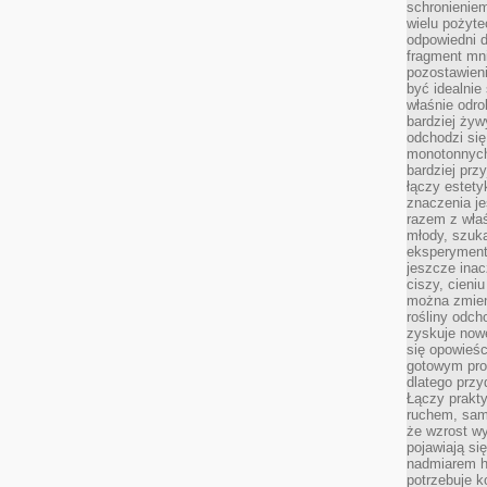
schronienie
wielu pożyt
odpowiedni do
fragment mni
pozostawieni
być idealnie
właśnie odro
bardziej żyw
odchodzi się
monotonnych
bardziej prz
łączy estety
znaczenia je
razem z właś
młody, szuka
eksperymentó
jeszcze inac
ciszy, cieniu
można zmien
rośliny odch
zyskuje nowe
się opowieśc
gotowym pro
dlatego prz
Łączy prakt
ruchem, sam
że wzrost w
pojawiają si
nadmiarem ha
potrzebuje k