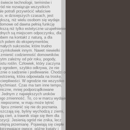
 świecie technologii, terminów i
ód nie rozwiązuje wszystkich
le potrafi przywrócić właściwe
 to, w dzisiejszych czasach, jest
ększą, niż wielu osobom się wydaje.
domowe od dawna pełnią funkcję
kszą niż tylko estetyczne uzupełnienie
ednych są miejscem odpoczynku, dla
bem na kontakt z naturą, a dla
ych polem do eksperymentów,
 małych sukcesów, które trudno
czymkolwiek innym. Nawet niewielki
fi zmienić codzienność domowników.
ytm zależny od pór roku, pogody,
rostu roślin. Człowiek, który zaczyna
ę ogrodem, szybko odkrywa, że nie
znie o sadzenie i podlewanie. Chodzi o
zestrzenią, która odpowiada na troskę,
 cierpliwości. W ogrodzie nie wszystko
atychmiast. Czas ma tam inne tempo,
aniczne, mniej podporządkowane
. Jednym z największych uroków
jego zmienność. To, co w marcu wydaje
i niepozorne, w maju może tętnić
 lipcu zmienić się nie do poznania.
zczają się, byliny wychodzą z ziemi,
ą cień, a trawnik staje się tłem dla
zycji. Jesienią ogród nie znika, lecz
olejną przemianę. Pojawiają się ciepłe
 dojrzewające owoce, późne kwiaty i