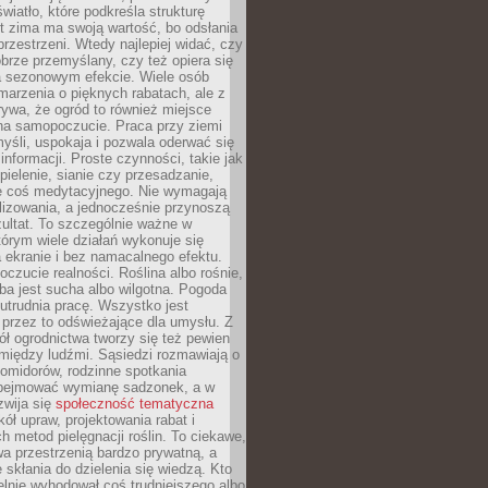
wiatło, które podkreśla strukturę
t zima ma swoją wartość, bo odsłania
przestrzeni. Wtedy najlepiej widać, czy
obrze przemyślany, czy też opiera się
a sezonowym efekcie. Wiele osób
arzenia o pięknych rabatach, ale z
ywa, że ogród to również miejsce
na samopoczucie. Praca przy ziemi
yśli, uspokaja i pozwala oderwać się
informacji. Proste czynności, takie jak
 pielenie, sianie czy przesadzanie,
e coś medytacyjnego. Nie wymagają
lizowania, a jednocześnie przynoszą
ultat. To szczególnie ważne w
tórym wiele działań wykonuje się
 ekranie i bez namacalnego efektu.
oczucie realności. Roślina albo rośnie,
eba jest sucha albo wilgotna. Pogoda
 utrudnia pracę. Wszystko jest
 przez to odświeżające dla umysłu. Z
ł ogrodnictwa tworzy się też pewien
 między ludźmi. Sąsiedzi rozmawiają o
omidorów, rodzinne spotkania
bejmować wymianę sadzonek, a w
zwija się
społeczność tematyczna
ół upraw, projektowania rabat i
h metod pielęgnacji roślin. To ciekawe,
a przestrzenią bardzo prywatną, a
 skłania do dzielenia się wiedzą. Kto
lnie wyhodował coś trudniejszego albo