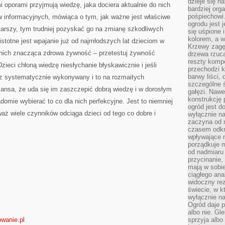
dzieje się n
 oporami przyjmują wiedzę, jaka dociera aktualnie do nich
bardziej org
pośpiechowi
w informacyjnych, mówiąca o tym, jak ważne jest właściwe
ogrodu jest 
starszy, tym trudniej pozyskać go na zmianę szkodliwych
się uśpione 
kolorem, a w
stotne jest wpajanie już od najmłodszych lat dzieciom w
Krzewy zagęs
a nich znacząca zdrowa żywność – przetestuj żywność
drzewa rzucaj
reszty kompo
Dzieci chłoną wiedzę niesłychanie błyskawicznie i jeśli
przechodzi k
barwy liści,
raz systematycznie wykonywany i to na rozmaitych
szczególne ś
zansa, że uda się im zaszczepić dobrą wiedzę i w dorosłym
gałęzi. Nawe
konstrukcję 
domie wybierać to co dla nich perfekcyjne. Jest to niemniej
ogród jest d
waż wiele czynników odciąga dzieci od tego co dobre i
wyłącznie n
zaczyna od m
czasem odkr
wpływające 
porządkuje m
od nadmiaru 
przycinanie,
mają w sobi
ciągłego ana
widoczny rez
świecie, w k
wyłącznie na
Ogród daje p
albo nie. Gl
wanie.pl
sprzyja albo