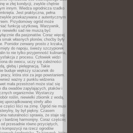
inę w złej kondycji, zwykle chętnie
tym innym. Wiedza ogrodnicza rzadko
mknięta. Jest praktyczna, pełna
i zwykle przekazywana z autentycznym
niem. Przydomowy ogród może
niać funkcję użytkową. Warzywnik,
y niewielki sad nie muszą być
łącznie dla pasjonatów. Coraz więcej
a smak własnych plonów, choćby były
ie. Pomidor zerwany prosto z krzaka,
w mięty do napoju, świeży szczypiorek
lin to nie tylko przyjemność kulinarna,
tysfakcja z procesu. Człowiek widzi
iona do owocu, uczy się zależności
ą, glebą i pielęgnacją. Takie
ie buduje większy szacunek do
o pracy, która stoi za jego powstaniem.
ównież ważny z punktu widzenia
wet mała przestrzeń może stać się
m dla owadów zapylających, ptaków i
ecznych organizmów. Wystarczy
bór roślin, niewielki zbiornik z wodą,
ej uporządkowanej strefy albo
e części liści na zimę. Ogród nie musi
 sterylny, by był piękny. Czasem
bina naturalności sprawia, że staje się
y i bardziej harmonijny. Coraz częściej
 od przesadnie równo przyciętych,
 kompozycji na rzecz ogrodów
yjaznych środowisku. To kierunek, który