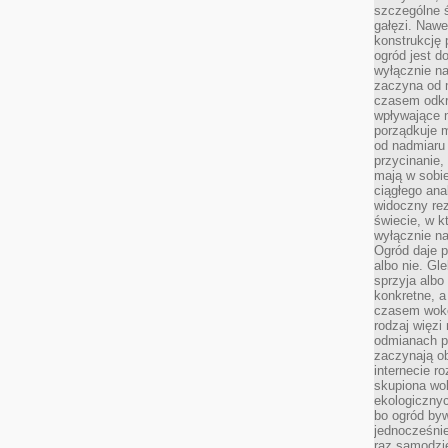
szczególne ś
gałęzi. Nawe
konstrukcję 
ogród jest d
wyłącznie n
zaczyna od m
czasem odkr
wpływające 
porządkuje m
od nadmiaru 
przycinanie,
mają w sobi
ciągłego ana
widoczny rez
świecie, w k
wyłącznie na
Ogród daje p
albo nie. Gl
sprzyja albo
konkretne, a
czasem wokó
rodzaj więzi
odmianach p
zaczynają o
internecie ro
skupiona wok
ekologicznyc
bo ogród byw
jednocześnie
raz samodzie