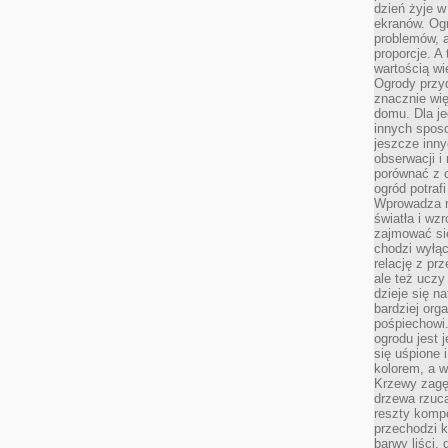
dzień żyje w
ekranów. Ogr
problemów, a
proporcje. A
wartością wi
Ogrody przy
znacznie wię
domu. Dla j
innych sposo
jeszcze inn
obserwacji i
porównać z 
ogród potra
Wprowadza r
światła i wz
zajmować si
chodzi wyłąc
relację z pr
ale też uczy
dzieje się n
bardziej org
pośpiechowi
ogrodu jest 
się uśpione 
kolorem, a w
Krzewy zagęs
drzewa rzucaj
reszty kompo
przechodzi k
barwy liści,