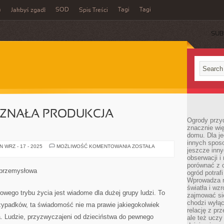
m
SOD
Tagi
Tagi
Jakbyś zgadł
Spis Treści
SUB
ŁZNAŁA PRODUKCJA
Ogrody przy
znacznie wię
domu. Dla j
innych sposo
NIM
 WRZ - 17 - 2025
MOŻLIWOŚĆ KOMENTOWANIA
ZOSTAŁA
jeszcze inn
ŚWIAT
OKIEŁZNAŁA
obserwacji i
PRODUKCJA
porównać z 
PRZEMYSŁOWA
 przemysłowa
ogród potra
Wprowadza r
światła i wz
rowego trybu życia jest wiadome dla dużej grupy ludzi. To
zajmować si
chodzi wyłąc
przypadków, ta świadomość nie ma prawie jakiegokolwiek
relację z pr
a. Ludzie, przyzwyczajeni od dzieciństwa do pewnego
ale też uczy