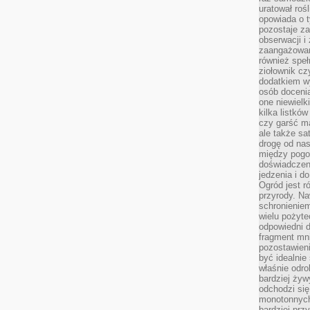
uratował rośl
opowiada o 
pozostaje za
obserwacji 
zaangażowa
również speł
ziołownik cz
dodatkiem wy
osób doceni
one niewielk
kilka listkó
czy garść ma
ale także sa
drogę od nas
między pogod
doświadczen
jedzenia i d
Ogród jest r
przyrody. Na
schronienie
wielu pożyt
odpowiedni do
fragment mni
pozostawieni
być idealnie
właśnie odro
bardziej żyw
odchodzi się
monotonnych
bardziej prz