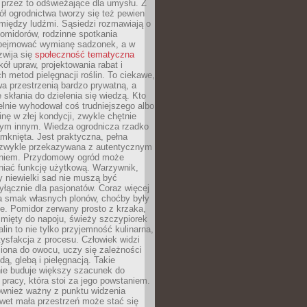
 przez to odświeżające dla umysłu. Z
ł ogrodnictwa tworzy się też pewien
 między ludźmi. Sąsiedzi rozmawiają o
omidorów, rodzinne spotkania
bejmować wymianę sadzonek, a w
zwija się
społeczność tematyczna
ół upraw, projektowania rabat i
h metod pielęgnacji roślin. To ciekawe,
a przestrzenią bardzo prywatną, a
 skłania do dzielenia się wiedzą. Kto
lnie wyhodował coś trudniejszego albo
inę w złej kondycji, zwykle chętnie
tym innym. Wiedza ogrodnicza rzadko
mknięta. Jest praktyczna, pełna
i zwykle przekazywana z autentycznym
niem. Przydomowy ogród może
niać funkcję użytkową. Warzywnik,
y niewielki sad nie muszą być
łącznie dla pasjonatów. Coraz więcej
a smak własnych plonów, choćby były
ie. Pomidor zerwany prosto z krzaka,
w mięty do napoju, świeży szczypiorek
lin to nie tylko przyjemność kulinarna,
tysfakcja z procesu. Człowiek widzi
iona do owocu, uczy się zależności
ą, glebą i pielęgnacją. Takie
ie buduje większy szacunek do
o pracy, która stoi za jego powstaniem.
ównież ważny z punktu widzenia
wet mała przestrzeń może stać się