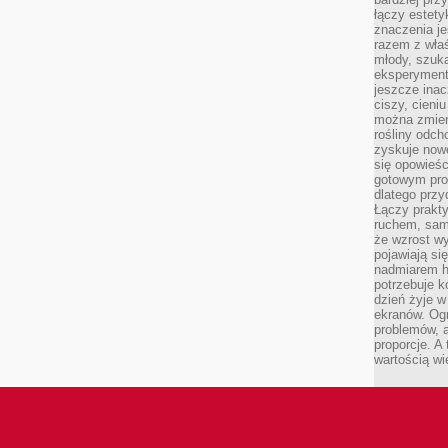
łączy estety
znaczenia je
razem z właś
młody, szuka
eksperymentó
jeszcze inac
ciszy, cieniu
można zmien
rośliny odch
zyskuje nowe
się opowieśc
gotowym pro
dlatego prz
Łączy prakt
ruchem, sam
że wzrost w
pojawiają si
nadmiarem ha
potrzebuje k
dzień żyje w
ekranów. Ogr
problemów, a
proporcje. A
wartością wi