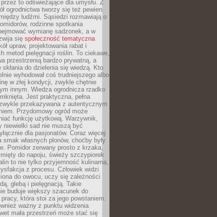
 przez to odświeżające dla umysłu. Z
ł ogrodnictwa tworzy się też pewien
 między ludźmi. Sąsiedzi rozmawiają o
omidorów, rodzinne spotkania
bejmować wymianę sadzonek, a w
zwija się
społeczność tematyczna
ół upraw, projektowania rabat i
h metod pielęgnacji roślin. To ciekawe,
a przestrzenią bardzo prywatną, a
 skłania do dzielenia się wiedzą. Kto
lnie wyhodował coś trudniejszego albo
inę w złej kondycji, zwykle chętnie
tym innym. Wiedza ogrodnicza rzadko
mknięta. Jest praktyczna, pełna
i zwykle przekazywana z autentycznym
niem. Przydomowy ogród może
niać funkcję użytkową. Warzywnik,
y niewielki sad nie muszą być
łącznie dla pasjonatów. Coraz więcej
a smak własnych plonów, choćby były
ie. Pomidor zerwany prosto z krzaka,
w mięty do napoju, świeży szczypiorek
lin to nie tylko przyjemność kulinarna,
tysfakcja z procesu. Człowiek widzi
iona do owocu, uczy się zależności
ą, glebą i pielęgnacją. Takie
ie buduje większy szacunek do
o pracy, która stoi za jego powstaniem.
ównież ważny z punktu widzenia
wet mała przestrzeń może stać się