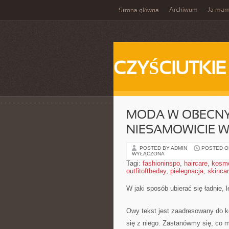
Archiwum
Ja ma
Strona główna
CZYŚCIUTKIE
MODA W OBECNYC
NIESAMOWICIE W
POSTED BY ADMIN
POSTED ON
WYŁĄCZONA
Tagi:
fashioninspo
,
haircare
,
kosme
outfitoftheday
,
pielegnacja
,
skinca
W jaki sposób ubierać się ładnie, 
Owy tekst jest zaadresowany do k
się z niego. Zastanówmy się, co m