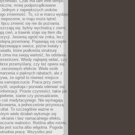
atychmiast. Czas ma tam inne tempo,
aniczne, mniej podporządkowane
. Jednym z największych uroków
jego zmienność. To, co w marcu wydaje
i niepozorne, w maju może tętnić
 lipcu zmienić się nie do poznania.
zczają się, byliny wychodzą z ziemi,
ą cień, a trawnik staje się tłem dla
zycji. Jesienią ogród nie znika, lecz
olejną przemianę. Pojawiają się ciepłe
 dojrzewające owoce, późne kwiaty i
wiatło, które podkreśla strukturę
t zima ma swoją wartość, bo odsłania
przestrzeni. Wtedy najlepiej widać, czy
obrze przemyślany, czy też opiera się
a sezonowym efekcie. Wiele osób
arzenia o pięknych rabatach, ale z
ywa, że ogród to również miejsce
na samopoczucie. Praca przy ziemi
yśli, uspokaja i pozwala oderwać się
informacji. Proste czynności, takie jak
 pielenie, sianie czy przesadzanie,
e coś medytacyjnego. Nie wymagają
lizowania, a jednocześnie przynoszą
ultat. To szczególnie ważne w
tórym wiele działań wykonuje się
 ekranie i bez namacalnego efektu.
oczucie realności. Roślina albo rośnie,
eba jest sucha albo wilgotna. Pogoda
 utrudnia pracę. Wszystko jest