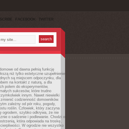
SCRIBE
FACEBOOK
TWITTER
domowe od dawna pełnią funkcję
kszą niż tylko estetyczne uzupełnienie
ednych są miejscem odpoczynku, dla
bem na kontakt z naturą, a dla
ych polem do eksperymentów,
 małych sukcesów, które trudno
czymkolwiek innym. Nawet niewielki
fi zmienić codzienność domowników.
ytm zależny od pór roku, pogody,
rostu roślin. Człowiek, który zaczyna
ę ogrodem, szybko odkrywa, że nie
znie o sadzenie i podlewanie. Chodzi o
zestrzenią, która odpowiada na troskę,
 cierpliwości. W ogrodzie nie wszystko