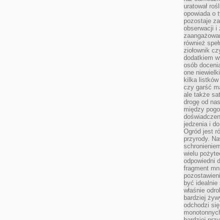
uratował rośl
opowiada o 
pozostaje za
obserwacji 
zaangażowa
również speł
ziołownik cz
dodatkiem wy
osób doceni
one niewielk
kilka listkó
czy garść ma
ale także sa
drogę od nas
między pogod
doświadczen
jedzenia i d
Ogród jest r
przyrody. Na
schronienie
wielu pożyt
odpowiedni do
fragment mni
pozostawieni
być idealnie
właśnie odro
bardziej żyw
odchodzi się
monotonnych
bardziej prz