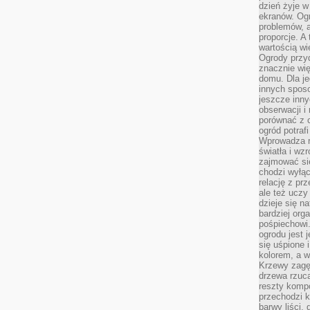
dzień żyje w
ekranów. Ogr
problemów, a
proporcje. A
wartością wi
Ogrody przy
znacznie wię
domu. Dla j
innych sposo
jeszcze inn
obserwacji i
porównać z 
ogród potra
Wprowadza r
światła i wz
zajmować si
chodzi wyłąc
relację z pr
ale też uczy
dzieje się n
bardziej org
pośpiechowi
ogrodu jest 
się uśpione 
kolorem, a w
Krzewy zagęs
drzewa rzucaj
reszty kompo
przechodzi k
barwy liści,