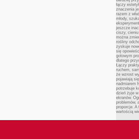
łączy estety
znaczenia je
razem z właś
młody, szuka
eksperymentó
jeszcze inac
ciszy, cieniu
można zmien
rośliny odch
zyskuje nowe
się opowieśc
gotowym pro
dlatego prz
Łączy prakt
ruchem, sam
że wzrost w
pojawiają si
nadmiarem ha
potrzebuje k
dzień żyje w
ekranów. Ogr
problemów, a
proporcje. A
wartością wi