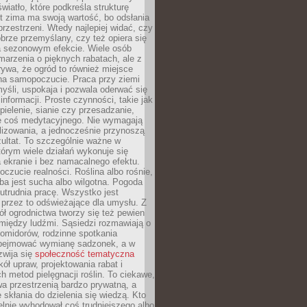
wiatło, które podkreśla strukturę
t zima ma swoją wartość, bo odsłania
przestrzeni. Wtedy najlepiej widać, czy
obrze przemyślany, czy też opiera się
a sezonowym efekcie. Wiele osób
arzenia o pięknych rabatach, ale z
ywa, że ogród to również miejsce
na samopoczucie. Praca przy ziemi
yśli, uspokaja i pozwala oderwać się
informacji. Proste czynności, takie jak
 pielenie, sianie czy przesadzanie,
e coś medytacyjnego. Nie wymagają
lizowania, a jednocześnie przynoszą
ultat. To szczególnie ważne w
tórym wiele działań wykonuje się
 ekranie i bez namacalnego efektu.
oczucie realności. Roślina albo rośnie,
eba jest sucha albo wilgotna. Pogoda
 utrudnia pracę. Wszystko jest
 przez to odświeżające dla umysłu. Z
ł ogrodnictwa tworzy się też pewien
 między ludźmi. Sąsiedzi rozmawiają o
omidorów, rodzinne spotkania
bejmować wymianę sadzonek, a w
zwija się
społeczność tematyczna
ół upraw, projektowania rabat i
h metod pielęgnacji roślin. To ciekawe,
a przestrzenią bardzo prywatną, a
 skłania do dzielenia się wiedzą. Kto
lnie wyhodował coś trudniejszego albo