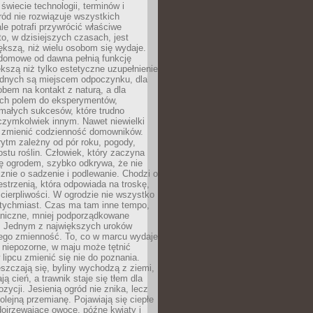
 świecie technologii, terminów i
ód nie rozwiązuje wszystkich
le potrafi przywrócić właściwe
 to, w dzisiejszych czasach, jest
ększą, niż wielu osobom się wydaje.
domowe od dawna pełnią funkcję
kszą niż tylko estetyczne uzupełnienie
ednych są miejscem odpoczynku, dla
bem na kontakt z naturą, a dla
ych polem do eksperymentów,
 małych sukcesów, które trudno
czymkolwiek innym. Nawet niewielki
fi zmienić codzienność domowników.
ytm zależny od pór roku, pogody,
rostu roślin. Człowiek, który zaczyna
ę ogrodem, szybko odkrywa, że nie
znie o sadzenie i podlewanie. Chodzi o
zestrzenią, która odpowiada na troskę,
 cierpliwości. W ogrodzie nie wszystko
atychmiast. Czas ma tam inne tempo,
aniczne, mniej podporządkowane
. Jednym z największych uroków
jego zmienność. To, co w marcu wydaje
i niepozorne, w maju może tętnić
 lipcu zmienić się nie do poznania.
zczają się, byliny wychodzą z ziemi,
ą cień, a trawnik staje się tłem dla
zycji. Jesienią ogród nie znika, lecz
olejną przemianę. Pojawiają się ciepłe
 dojrzewające owoce, późne kwiaty i