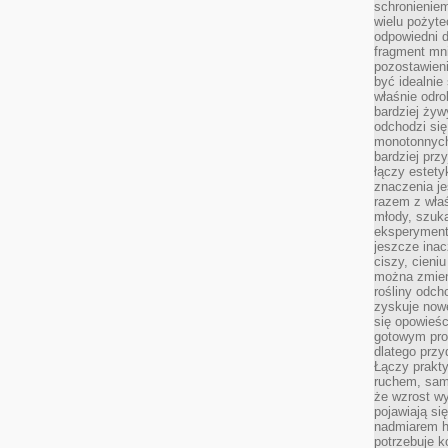
schronienie
wielu pożyt
odpowiedni do
fragment mni
pozostawieni
być idealnie
właśnie odro
bardziej żyw
odchodzi się
monotonnych
bardziej prz
łączy estety
znaczenia je
razem z właś
młody, szuka
eksperymentó
jeszcze inac
ciszy, cieniu
można zmien
rośliny odch
zyskuje nowe
się opowieśc
gotowym pro
dlatego prz
Łączy prakt
ruchem, sam
że wzrost w
pojawiają si
nadmiarem ha
potrzebuje k