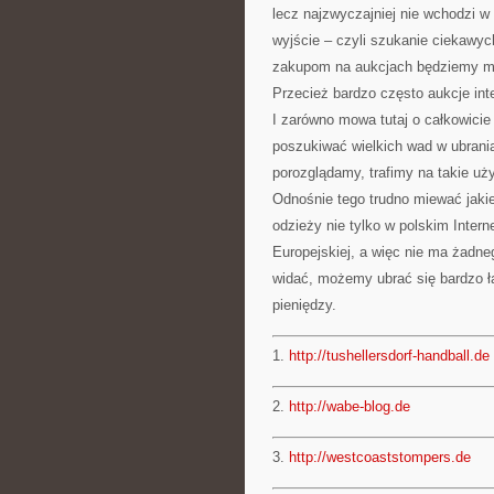
lecz najzwyczajniej nie wchodzi w
wyjście – czyli szukanie ciekawy
zakupom na aukcjach będziemy mog
Przecież bardzo często aukcje int
I zarówno mowa tutaj o całkowicie
poszukiwać wielkich wad w ubrania
porozglądamy, trafimy na takie uż
Odnośnie tego trudno miewać jaki
odzieży nie tylko w polskim Intern
Europejskiej, a więc nie ma żadne
widać, możemy ubrać się bardzo ł
pieniędzy.
1.
http://tushellersdorf-handball.de
2.
http://wabe-blog.de
3.
http://westcoaststompers.de