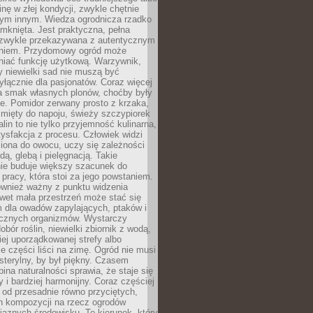
inę w złej kondycji, zwykle chętnie
tym innym. Wiedza ogrodnicza rzadko
mknięta. Jest praktyczna, pełna
i zwykle przekazywana z autentycznym
niem. Przydomowy ogród może
niać funkcję użytkową. Warzywnik,
y niewielki sad nie muszą być
łącznie dla pasjonatów. Coraz więcej
a smak własnych plonów, choćby były
ie. Pomidor zerwany prosto z krzaka,
w mięty do napoju, świeży szczypiorek
lin to nie tylko przyjemność kulinarna,
tysfakcja z procesu. Człowiek widzi
iona do owocu, uczy się zależności
ą, glebą i pielęgnacją. Takie
ie buduje większy szacunek do
o pracy, która stoi za jego powstaniem.
ównież ważny z punktu widzenia
wet mała przestrzeń może stać się
m dla owadów zapylających, ptaków i
ecznych organizmów. Wystarczy
bór roślin, niewielki zbiornik z wodą,
ej uporządkowanej strefy albo
e części liści na zimę. Ogród nie musi
 sterylny, by był piękny. Czasem
bina naturalności sprawia, że staje się
y i bardziej harmonijny. Coraz częściej
 od przesadnie równo przyciętych,
 kompozycji na rzecz ogrodów
yjaznych środowisku. To kierunek, który