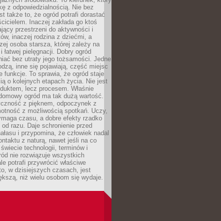
kę z odpowiedzialnością. Nie bez
st także to, że ogród potrafi dorastać
cicielem. Inaczej zakłada go ktoś
jący przestrzeni do aktywności i
w, inaczej rodzina z dziećmi, a
zej osoba starsza, której zależy na
 i łatwej pielęgnacji. Dobry ogród
iać bez utraty jego tożsamości. Jedne
odzą, inne się pojawiają, część miejsc
 funkcje. To sprawia, że ogród staje
ią o kolejnych etapach życia. Nie jest
duktem, lecz procesem. Właśnie
ydomowy ogród ma tak dużą wartość.
yczność z pięknem, odpoczynek z
otność z możliwością spotkań. Uczy,
ymaga czasu, a dobre efekty rzadko
ę od razu. Daje schronienie przed
łasu i przypomina, że człowiek nadal
ontaktu z naturą, nawet jeśli na co
 świecie technologii, terminów i
ód nie rozwiązuje wszystkich
le potrafi przywrócić właściwe
 to, w dzisiejszych czasach, jest
ększą, niż wielu osobom się wydaje.