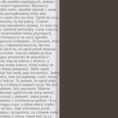
m dla owadów zapylających, ptaków i
ecznych organizmów. Wystarczy
bór roślin, niewielki zbiornik z wodą,
ej uporządkowanej strefy albo
e części liści na zimę. Ogród nie musi
 sterylny, by był piękny. Czasem
bina naturalności sprawia, że staje się
y i bardziej harmonijny. Coraz częściej
 od przesadnie równo przyciętych,
 kompozycji na rzecz ogrodów
yjaznych środowisku. To kierunek, który
kę z odpowiedzialnością. Nie bez
st także to, że ogród potrafi dorastać
cicielem. Inaczej zakłada go ktoś
jący przestrzeni do aktywności i
w, inaczej rodzina z dziećmi, a
zej osoba starsza, której zależy na
 i łatwej pielęgnacji. Dobry ogród
iać bez utraty jego tożsamości. Jedne
odzą, inne się pojawiają, część miejsc
 funkcje. To sprawia, że ogród staje
ią o kolejnych etapach życia. Nie jest
duktem, lecz procesem. Właśnie
ydomowy ogród ma tak dużą wartość.
yczność z pięknem, odpoczynek z
otność z możliwością spotkań. Uczy,
ymaga czasu, a dobre efekty rzadko
ę od razu. Daje schronienie przed
łasu i przypomina, że człowiek nadal
ontaktu z naturą, nawet jeśli na co