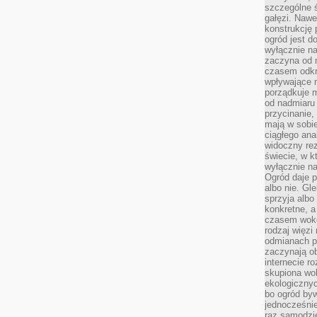
szczególne ś
gałęzi. Nawe
konstrukcję 
ogród jest d
wyłącznie n
zaczyna od m
czasem odkr
wpływające 
porządkuje m
od nadmiaru 
przycinanie,
mają w sobi
ciągłego ana
widoczny rez
świecie, w k
wyłącznie na
Ogród daje p
albo nie. Gl
sprzyja albo
konkretne, a
czasem wokó
rodzaj więzi
odmianach p
zaczynają o
internecie ro
skupiona wok
ekologicznyc
bo ogród byw
jednocześnie
raz samodzie