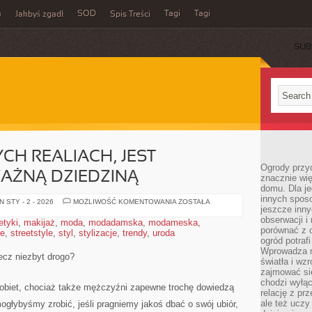
m
SOD
Tagi
Tagi
Jakbyś zgadł
Spis Treści
SUB
H REALIACH, JEST
Ogrody przy
AŻNĄ DZIEDZINĄ
znacznie wię
domu. Dla j
innych sposo
MODA
 STY - 2 - 2026
MOŻLIWOŚĆ KOMENTOWANIA
ZOSTAŁA
jeszcze inn
W
OBECNYCH
obserwacji i
tyki
,
makijaż
,
moda
,
modadamska
,
modameska
,
REALIACH,
porównać z 
re
,
streetstyle
,
styl
,
stylizacje
,
trendy
,
uroda
JEST
NIESAMOWICIE
ogród potra
WAŻNĄ
Wprowadza r
DZIEDZINĄ
lecz niezbyt drogo?
światła i wz
zajmować si
chodzi wyłąc
obiet, chociaż także mężczyźni zapewne trochę dowiedzą
relację z pr
ale też uczy
ogłybyśmy zrobić, jeśli pragniemy jakoś dbać o swój ubiór,