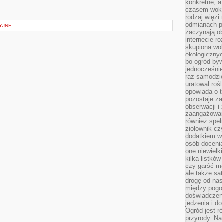
konkretne, a
czasem wokó
rodzaj więzi
odmianach p
YJNE
zaczynają o
internecie ro
skupiona wok
ekologicznyc
bo ogród byw
jednocześnie
raz samodzie
uratował rośl
opowiada o 
pozostaje za
obserwacji 
zaangażowa
również speł
ziołownik cz
dodatkiem wy
osób doceni
one niewielk
kilka listkó
czy garść ma
ale także sa
drogę od nas
między pogod
doświadczen
jedzenia i d
Ogród jest r
przyrody. Na