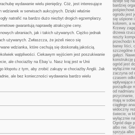
dzieje się n
 rachubę wydawanie wielu pieniędzy. Cóż, jest interesujące
bardziej org
pośpiechowi
ch wdzianek w serwisach aukcyjnych. Dzięki właśnie
ogrodu jest 
ły natrafić na bardzo dużo niezbyt drogich egzemplarzy.
się uśpione 
kolorem, a w
ernetowe gwarantują naprawdę atrakcyjne ceny.
Krzewy zagęs
drzewa rzucaj
 nowych ubraniach, jak i takich używanych. Ciężko jednak
reszty kompo
ch używanych. Zwłaszcza, że jeżeli nieco się
przechodzi k
barwy liści,
ywane wdzianka, które cechują się doskonałą jakością.
szczególne ś
ekolwiek wątpliwości. Ciekawym wyjściem jest poszukiwanie
gałęzi. Nawe
konstrukcję 
ecie, ale chociażby na Ebay`u. Nasz kraj jest w Unii
ogród jest d
wyłącznie n
go kłopotu z tym, aby zrobić zakupy w chociażby Anglii. Jak
zaczyna od m
adnie, ale bez konieczności wydawania bardzo wielu
czasem odkr
wpływające 
porządkuje m
od nadmiaru 
przycinanie,
mają w sobi
ciągłego ana
widoczny rez
świecie, w k
wyłącznie na
Ogród daje p
albo nie. Gl
sprzyja albo