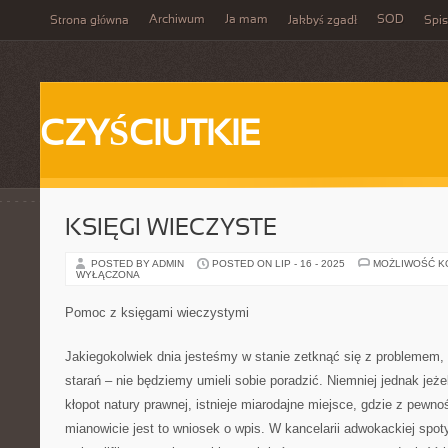
Archiwum
Ja mam
SOD
Strona główna
Jakbyś zgadł
Spis
CZYŚCIUTKIE
KSIĘGI WIECZYSTE
POSTED BY ADMIN
POSTED ON LIP - 16 - 2025
MOŻLIWOŚĆ 
WYŁĄCZONA
Pomoc z księgami wieczystymi
Jakiegokolwiek dnia jesteśmy w stanie zetknąć się z problemem, 
starań – nie będziemy umieli sobie poradzić. Niemniej jednak jeżel
kłopot natury prawnej, istnieje miarodajne miejsce, gdzie z pew
mianowicie jest to wniosek o wpis. W kancelarii adwokackiej spo