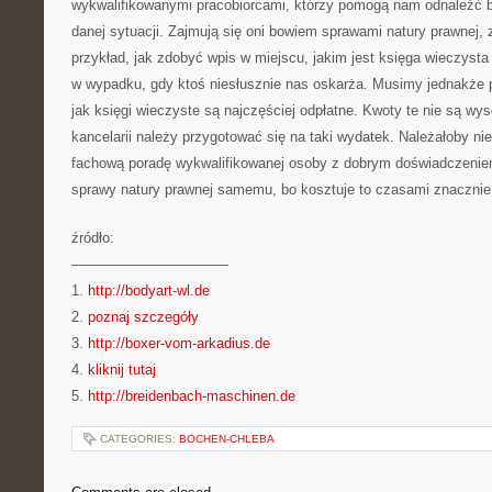
wykwalifikowanymi pracobiorcami, którzy pomogą nam odnaleźć b
danej sytuacji. Zajmują się oni bowiem sprawami natury prawnej
przykład, jak zdobyć wpis w miejscu, jakim jest księga wieczysta
w wypadku, gdy ktoś niesłusznie nas oskarża. Musimy jednakże p
jak księgi wieczyste są najczęściej odpłatne. Kwoty te nie są wy
kancelarii należy przygotować się na taki wydatek. Należałoby n
fachową poradę wykwalifikowanej osoby z dobrym doświadczeniem
sprawy natury prawnej samemu, bo kosztuje to czasami znacznie 
źródło:
———————————
1.
http://bodyart-wl.de
2.
poznaj szczegóły
3.
http://boxer-vom-arkadius.de
4.
kliknij tutaj
5.
http://breidenbach-maschinen.de
CATEGORIES:
BOCHEN-CHLEBA