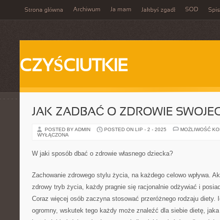
Archiwum
Ja mam
SOD
Strona główna
Jakbyś zgadł
Spis
CZYŚCIUTKIE
JAK ZADBAĆ O ZDROWIE SWOJE
POSTED BY ADMIN
POSTED ON LIP - 2 - 2025
MOŻLIWOŚĆ K
WYŁĄCZONA
W jaki sposób dbać o zdrowie własnego dziecka?
Zachowanie zdrowego stylu życia, na każdego celowo wpływa. Ak
zdrowy tryb życia, każdy pragnie się racjonalnie odżywiać i posia
Coraz więcej osób zaczyna stosować przeróżnego rodzaju diety. I
ogromny, wskutek tego każdy może znaleźć dla siebie dietę, jaka 