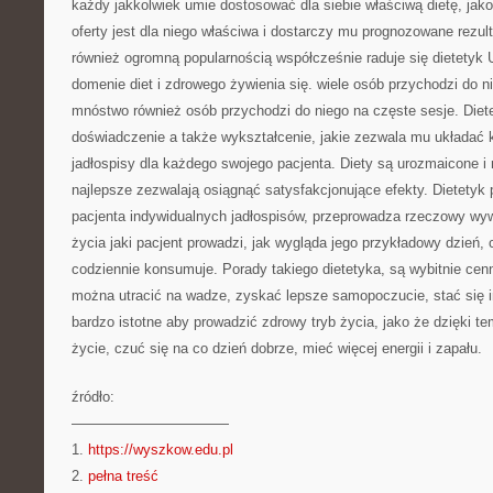
każdy jakkolwiek umie dostosować dla siebie właściwą dietę, jako 
oferty jest dla niego właściwa i dostarczy mu prognozowane rezul
również ogromną popularnością współcześnie raduje się dietetyk U
domenie diet i zdrowego żywienia się. wiele osób przychodzi do n
mnóstwo również osób przychodzi do niego na częste sesje. Diet
doświadczenie a także wykształcenie, jakie zezwala mu układać 
jadłospisy dla każdego swojego pacjenta. Diety są urozmaicone i
najlepsze zezwalają osiągnąć satysfakcjonujące efekty. Dietetyk
pacjenta indywidualnych jadłospisów, przeprowadza rzeczowy wyw
życia jaki pacjent prowadzi, jak wygląda jego przykładowy dzień, co
codziennie konsumuje. Porady takiego dietetyka, są wybitnie cen
można utracić na wadze, zyskać lepsze samopoczucie, stać się 
bardzo istotne aby prowadzić zdrowy tryb życia, jako że dzięki
życie, czuć się na co dzień dobrze, mieć więcej energii i zapału.
źródło:
———————————
1.
https://wyszkow.edu.pl
2.
pełna treść