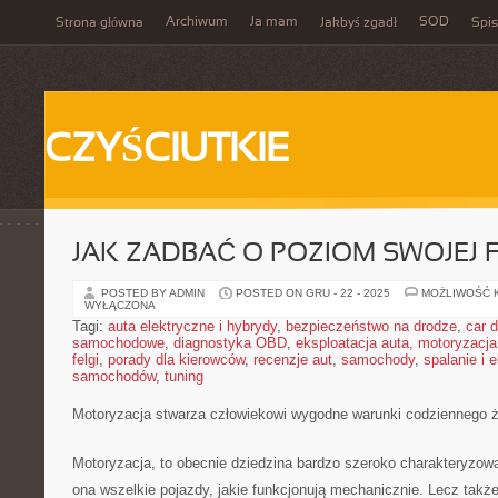
Archiwum
Ja mam
SOD
Strona główna
Jakbyś zgadł
Spis
CZYŚCIUTKIE
JAK ZADBAĆ O POZIOM SWOJEJ 
POSTED BY ADMIN
POSTED ON GRU - 22 - 2025
MOŻLIWOŚĆ 
WYŁĄCZONA
Tagi:
auta elektryczne i hybrydy
,
bezpieczeństwo na drodze
,
car d
samochodowe
,
diagnostyka OBD
,
eksploatacja auta
,
motoryzacja
felgi
,
porady dla kierowców
,
recenzje aut
,
samochody
,
spalanie i 
samochodów
,
tuning
Motoryzacja stwarza człowiekowi wygodne warunki codziennego ż
Motoryzacja, to obecnie dziedzina bardzo szeroko charakteryzo
ona wszelkie pojazdy, jakie funkcjonują mechanicznie. Lecz takż