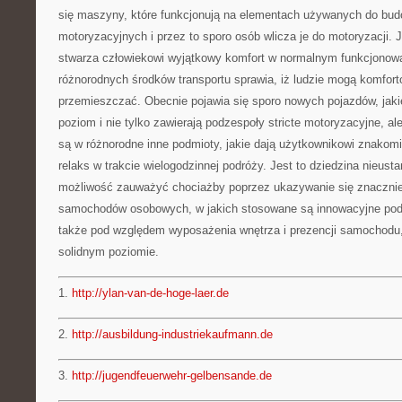
się maszyny, które funkcjonują na elementach używanych do bu
motoryzacyjnych i przez to sporo osób wlicza je do motoryzacji. J
stwarza człowiekowi wyjątkowy komfort w normalnym funkcjonow
różnorodnych środków transportu sprawia, iż ludzie mogą komfort
przemieszczać. Obecnie pojawia się sporo nowych pojazdów, jaki
poziom i nie tylko zawierają podzespoły stricte motoryzacyjne, a
są w różnorodne inne podmioty, jakie dają użytkownikowi znakomit
relaks w trakcie wielogodzinnej podróży. Jest to dziedzina nieustan
możliwość zauważyć chociażby poprzez ukazywanie się znaczni
samochodów osobowych, w jakich stosowane są innowacyjne pod
także pod względem wyposażenia wnętrza i prezencji samochodu
solidnym poziomie.
1.
http://ylan-van-de-hoge-laer.de
2.
http://ausbildung-industriekaufmann.de
3.
http://jugendfeuerwehr-gelbensande.de