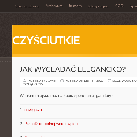
Archiwum
Ja mam
SOD
Strona główna
Jakbyś zgadł
Spis
CZYŚCIUTKIE
JAK WYGLĄDAĆ ELEGANCKO?
POSTED BY ADMIN
POSTED ON LIS - 8 - 2025
MOŻLIWOŚĆ K
WYŁĄCZONA
W jakim miejscu można kupić sporo taniej garnitury?
1.
nawigacja
2.
Przejdź do pełnej wersji wpisu