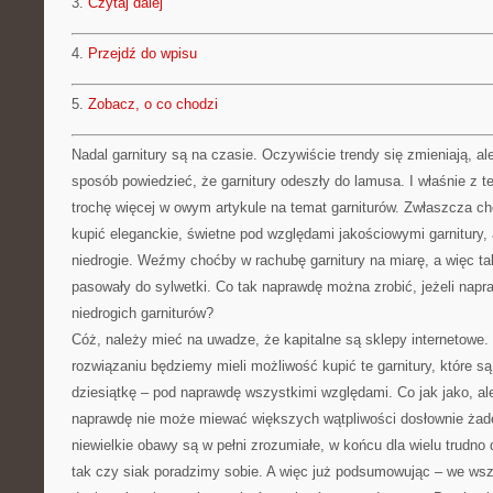
3.
Czytaj dalej
4.
Przejdź do wpisu
5.
Zobacz, o co chodzi
Nadal garnitury są na czasie. Oczywiście trendy się zmieniają, a
sposób powiedzieć, że garnitury odeszły do lamusa. I właśnie z 
trochę więcej w owym artykule na temat garniturów. Zwłaszcza c
kupić eleganckie, świetne pod względami jakościowymi garnitury, 
niedrogie. Weźmy choćby w rachubę garnitury na miarę, a więc ta
pasowały do sylwetki. Co tak naprawdę można zrobić, jeżeli nap
niedrogich garniturów?
Cóż, należy mieć na uwadze, że kapitalne są sklepy internetowe
rozwiązaniu będziemy mieli możliwość kupić te garnitury, które 
dziesiątkę – pod naprawdę wszystkimi względami. Co jak jako, al
naprawdę nie może miewać większych wątpliwości dosłownie żad
niewielkie obawy są w pełni zrozumiałe, w końcu dla wielu trudno 
tak czy siak poradzimy sobie. A więc już podsumowując – we w