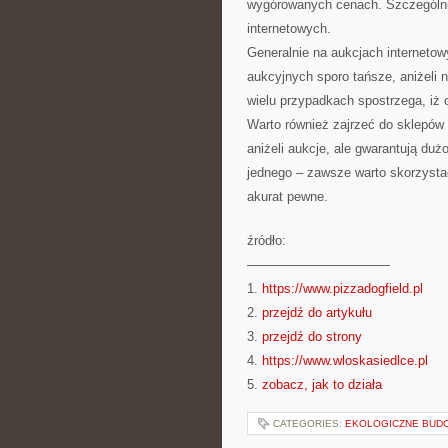
wygórowanych cenach. Szczególnie
internetowych.
Generalnie na aukcjach internetow
aukcyjnych sporo tańsze, aniżeli 
wielu przypadkach spostrzega, iż 
Warto również zajrzeć do sklepów
aniżeli aukcje, ale gwarantują du
jednego – zawsze warto skorzystać
akurat pewne.
źródło:
———————————
1.
https://www.pizzadogfield.pl
2.
przejdź do artykułu
3.
przejdź do strony
4.
https://www.wloskasiedlce.pl
5.
zobacz, jak to działa
CATEGORIES:
EKOLOGICZNE BUD