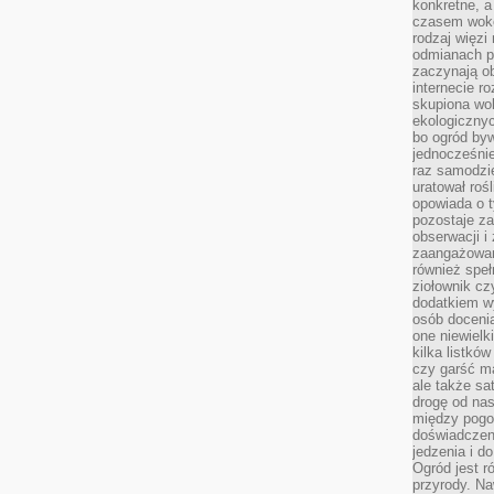
konkretne, a
czasem wokó
rodzaj więzi
odmianach p
zaczynają o
internecie ro
skupiona wok
ekologicznyc
bo ogród byw
jednocześnie
raz samodzie
uratował rośl
opowiada o 
pozostaje za
obserwacji 
zaangażowa
również speł
ziołownik cz
dodatkiem wy
osób doceni
one niewielk
kilka listkó
czy garść ma
ale także sa
drogę od nas
między pogod
doświadczen
jedzenia i d
Ogród jest r
przyrody. Na