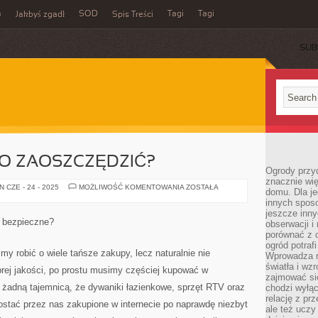
m
SOD
Tagi
Tagi
Jakbyś zgadł
Spis Treści
SUB
CO ZAOSZCZĘDZIĆ?
Ogrody przy
znacznie wię
JAK
 CZE - 24 - 2025
MOŻLIWOŚĆ KOMENTOWANIA
ZOSTAŁA
domu. Dla j
MOŻNA
innych sposo
NIECO
ZAOSZCZĘDZIĆ?
jeszcze inn
e bezpieczne?
obserwacji i
porównać z 
ogród potra
śmy robić o wiele tańsze zakupy, lecz naturalnie nie
Wprowadza r
światła i wz
rej jakości, po prostu musimy częściej kupować w
zajmować si
ej żadną tajemnicą, że dywaniki łazienkowe, sprzęt RTV oraz
chodzi wyłąc
relację z pr
zostać przez nas zakupione w internecie po naprawdę niezbyt
ale też uczy