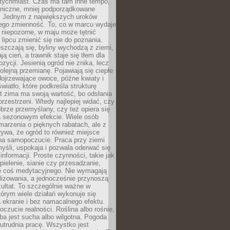
atychmiast. Czas ma tam inne tempo,
aniczne, mniej podporządkowane
. Jednym z największych uroków
jego zmienność. To, co w marcu wydaje
i niepozorne, w maju może tętnić
 lipcu zmienić się nie do poznania.
zczają się, byliny wychodzą z ziemi,
ą cień, a trawnik staje się tłem dla
zycji. Jesienią ogród nie znika, lecz
olejną przemianę. Pojawiają się ciepłe
 dojrzewające owoce, późne kwiaty i
wiatło, które podkreśla strukturę
t zima ma swoją wartość, bo odsłania
przestrzeni. Wtedy najlepiej widać, czy
obrze przemyślany, czy też opiera się
a sezonowym efekcie. Wiele osób
arzenia o pięknych rabatach, ale z
ywa, że ogród to również miejsce
na samopoczucie. Praca przy ziemi
yśli, uspokaja i pozwala oderwać się
informacji. Proste czynności, takie jak
 pielenie, sianie czy przesadzanie,
e coś medytacyjnego. Nie wymagają
lizowania, a jednocześnie przynoszą
ultat. To szczególnie ważne w
tórym wiele działań wykonuje się
 ekranie i bez namacalnego efektu.
oczucie realności. Roślina albo rośnie,
eba jest sucha albo wilgotna. Pogoda
 utrudnia pracę. Wszystko jest