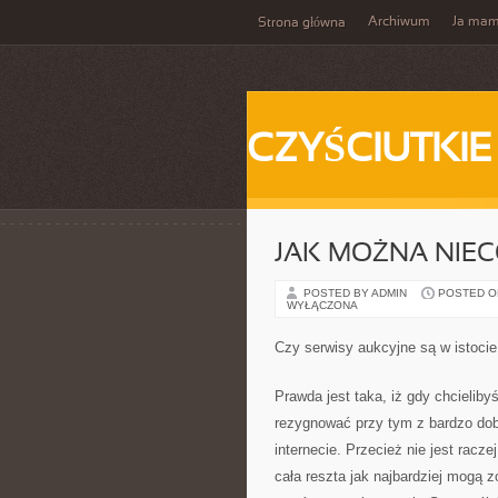
Archiwum
Ja ma
Strona główna
CZYŚCIUTKIE
JAK MOŻNA NIE
POSTED BY ADMIN
POSTED ON
WYŁĄCZONA
Czy serwisy aukcyjne są w istoci
Prawda jest taka, iż gdy chcieliby
rezygnować przy tym z bardzo dob
internecie. Przecież nie jest racz
cała reszta jak najbardziej mogą 