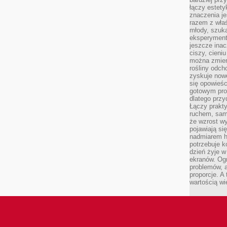
łączy estety
znaczenia je
razem z właś
młody, szuka
eksperymentó
jeszcze inac
ciszy, cieniu
można zmien
rośliny odch
zyskuje nowe
się opowieśc
gotowym pro
dlatego prz
Łączy prakt
ruchem, sam
że wzrost w
pojawiają si
nadmiarem ha
potrzebuje k
dzień żyje w
ekranów. Ogr
problemów, a
proporcje. A
wartością wi