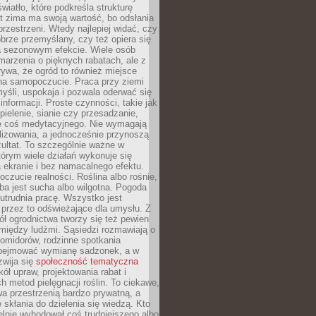
wiatło, które podkreśla strukturę
t zima ma swoją wartość, bo odsłania
przestrzeni. Wtedy najlepiej widać, czy
obrze przemyślany, czy też opiera się
a sezonowym efekcie. Wiele osób
arzenia o pięknych rabatach, ale z
ywa, że ogród to również miejsce
na samopoczucie. Praca przy ziemi
yśli, uspokaja i pozwala oderwać się
informacji. Proste czynności, takie jak
 pielenie, sianie czy przesadzanie,
e coś medytacyjnego. Nie wymagają
lizowania, a jednocześnie przynoszą
ultat. To szczególnie ważne w
tórym wiele działań wykonuje się
 ekranie i bez namacalnego efektu.
oczucie realności. Roślina albo rośnie,
eba jest sucha albo wilgotna. Pogoda
 utrudnia pracę. Wszystko jest
 przez to odświeżające dla umysłu. Z
ł ogrodnictwa tworzy się też pewien
 między ludźmi. Sąsiedzi rozmawiają o
omidorów, rodzinne spotkania
bejmować wymianę sadzonek, a w
zwija się
społeczność tematyczna
ół upraw, projektowania rabat i
h metod pielęgnacji roślin. To ciekawe,
a przestrzenią bardzo prywatną, a
 skłania do dzielenia się wiedzą. Kto
lnie wyhodował coś trudniejszego albo