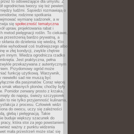
 przez to odświeżające dla umysłu. Z
ł ogrodnictwa tworzy się też pewien
 między ludźmi. Sąsiedzi rozmawiają o
omidorów, rodzinne spotkania
bejmować wymianę sadzonek, a w
zwija się
społeczność tematyczna
ół upraw, projektowania rabat i
h metod pielęgnacji roślin. To ciekawe,
a przestrzenią bardzo prywatną, a
 skłania do dzielenia się wiedzą. Kto
lnie wyhodował coś trudniejszego albo
inę w złej kondycji, zwykle chętnie
tym innym. Wiedza ogrodnicza rzadko
mknięta. Jest praktyczna, pełna
i zwykle przekazywana z autentycznym
niem. Przydomowy ogród może
niać funkcję użytkową. Warzywnik,
y niewielki sad nie muszą być
łącznie dla pasjonatów. Coraz więcej
a smak własnych plonów, choćby były
ie. Pomidor zerwany prosto z krzaka,
w mięty do napoju, świeży szczypiorek
lin to nie tylko przyjemność kulinarna,
tysfakcja z procesu. Człowiek widzi
iona do owocu, uczy się zależności
ą, glebą i pielęgnacją. Takie
ie buduje większy szacunek do
o pracy, która stoi za jego powstaniem.
ównież ważny z punktu widzenia
wet mała przestrzeń może stać się