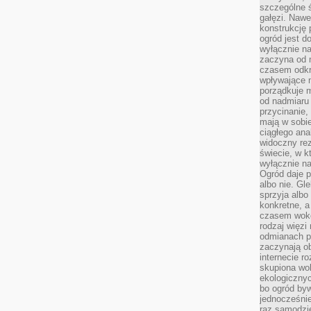
szczególne ś
gałęzi. Nawe
konstrukcję 
ogród jest d
wyłącznie n
zaczyna od m
czasem odkr
wpływające 
porządkuje m
od nadmiaru 
przycinanie,
mają w sobi
ciągłego ana
widoczny rez
świecie, w k
wyłącznie na
Ogród daje p
albo nie. Gl
sprzyja albo
konkretne, a
czasem wokó
rodzaj więzi
odmianach p
zaczynają o
internecie ro
skupiona wok
ekologicznyc
bo ogród byw
jednocześnie
raz samodzie