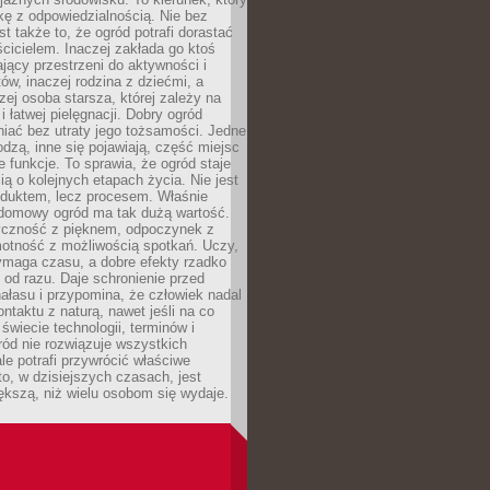
kę z odpowiedzialnością. Nie bez
st także to, że ogród potrafi dorastać
cicielem. Inaczej zakłada go ktoś
jący przestrzeni do aktywności i
w, inaczej rodzina z dziećmi, a
zej osoba starsza, której zależy na
 i łatwej pielęgnacji. Dobry ogród
iać bez utraty jego tożsamości. Jedne
odzą, inne się pojawiają, część miejsc
 funkcje. To sprawia, że ogród staje
ią o kolejnych etapach życia. Nie jest
duktem, lecz procesem. Właśnie
ydomowy ogród ma tak dużą wartość.
yczność z pięknem, odpoczynek z
otność z możliwością spotkań. Uczy,
ymaga czasu, a dobre efekty rzadko
ę od razu. Daje schronienie przed
łasu i przypomina, że człowiek nadal
ontaktu z naturą, nawet jeśli na co
 świecie technologii, terminów i
ód nie rozwiązuje wszystkich
le potrafi przywrócić właściwe
 to, w dzisiejszych czasach, jest
ększą, niż wielu osobom się wydaje.