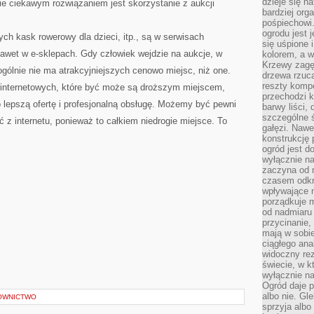
dzieje się n
 ciekawym rozwiązaniem jest skorzystanie z aukcji
bardziej org
pośpiechowi
ogrodu jest 
ych kask rowerowy dla dzieci, itp., są w serwisach
się uśpione 
nawet w e-sklepach. Gdy człowiek wejdzie na aukcje, w
kolorem, a w
Krzewy zagęs
ogólnie nie ma atrakcyjniejszych cenowo miejsc, niż one.
drzewa rzucaj
reszty kompo
 internetowych, które być może są droższym miejscem,
przechodzi k
żo lepszą ofertę i profesjonalną obsługę. Możemy być pewni
barwy liści,
szczególne ś
 z internetu, ponieważ to całkiem niedrogie miejsce. To
gałęzi. Nawe
konstrukcję 
ogród jest d
wyłącznie n
zaczyna od m
czasem odkr
wpływające 
porządkuje m
od nadmiaru 
przycinanie,
mają w sobi
ciągłego ana
widoczny rez
świecie, w k
wyłącznie na
Ogród daje p
albo nie. Gl
OWNICTWO
sprzyja albo