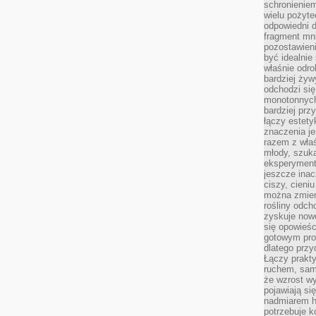
schronienie
wielu pożyt
odpowiedni do
fragment mni
pozostawieni
być idealnie
właśnie odro
bardziej żyw
odchodzi się
monotonnych
bardziej prz
łączy estety
znaczenia je
razem z właś
młody, szuka
eksperymentó
jeszcze inac
ciszy, cieniu
można zmien
rośliny odch
zyskuje nowe
się opowieśc
gotowym pro
dlatego prz
Łączy prakt
ruchem, sam
że wzrost w
pojawiają si
nadmiarem ha
potrzebuje k