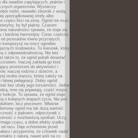
m dla owadów zapylających, ptaków i
ecznych organizmów. Wystarczy
bór roślin, niewielki zbiornik z wodą,
ej uporządkowanej strefy albo
e części liści na zimę. Ogród nie musi
 sterylny, by był piękny. Czasem
bina naturalności sprawia, że staje się
y i bardziej harmonijny. Coraz częściej
 od przesadnie równo przyciętych,
 kompozycji na rzecz ogrodów
yjaznych środowisku. To kierunek, który
kę z odpowiedzialnością. Nie bez
st także to, że ogród potrafi dorastać
cicielem. Inaczej zakłada go ktoś
jący przestrzeni do aktywności i
w, inaczej rodzina z dziećmi, a
zej osoba starsza, której zależy na
 i łatwej pielęgnacji. Dobry ogród
iać bez utraty jego tożsamości. Jedne
odzą, inne się pojawiają, część miejsc
 funkcje. To sprawia, że ogród staje
ią o kolejnych etapach życia. Nie jest
duktem, lecz procesem. Właśnie
ydomowy ogród ma tak dużą wartość.
yczność z pięknem, odpoczynek z
otność z możliwością spotkań. Uczy,
ymaga czasu, a dobre efekty rzadko
ę od razu. Daje schronienie przed
łasu i przypomina, że człowiek nadal
ontaktu z naturą, nawet jeśli na co