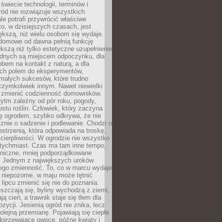
 świecie technologii, terminów i
ód nie rozwiązuje wszystkich
le potrafi przywrócić właściwe
 to, w dzisiejszych czasach, jest
ększą, niż wielu osobom się wydaje.
domowe od dawna pełnią funkcję
kszą niż tylko estetyczne uzupełnienie
ednych są miejscem odpoczynku, dla
bem na kontakt z naturą, a dla
ych polem do eksperymentów,
 małych sukcesów, które trudno
czymkolwiek innym. Nawet niewielki
fi zmienić codzienność domowników.
ytm zależny od pór roku, pogody,
rostu roślin. Człowiek, który zaczyna
ę ogrodem, szybko odkrywa, że nie
znie o sadzenie i podlewanie. Chodzi o
zestrzenią, która odpowiada na troskę,
 cierpliwości. W ogrodzie nie wszystko
atychmiast. Czas ma tam inne tempo,
aniczne, mniej podporządkowane
. Jednym z największych uroków
jego zmienność. To, co w marcu wydaje
i niepozorne, w maju może tętnić
 lipcu zmienić się nie do poznania.
zczają się, byliny wychodzą z ziemi,
ą cień, a trawnik staje się tłem dla
zycji. Jesienią ogród nie znika, lecz
olejną przemianę. Pojawiają się ciepłe
 dojrzewające owoce, późne kwiaty i