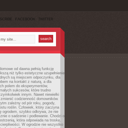
SCRIBE
FACEBOOK
TWITTER
domowe od dawna pełnią funkcję
kszą niż tylko estetyczne uzupełnienie
ednych są miejscem odpoczynku, dla
bem na kontakt z naturą, a dla
ych polem do eksperymentów,
 małych sukcesów, które trudno
czymkolwiek innym. Nawet niewielki
fi zmienić codzienność domowników.
ytm zależny od pór roku, pogody,
rostu roślin. Człowiek, który zaczyna
ę ogrodem, szybko odkrywa, że nie
znie o sadzenie i podlewanie. Chodzi o
zestrzenią, która odpowiada na troskę,
 cierpliwości. W ogrodzie nie wszystko