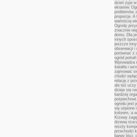
dzień żyje w
ekranów. Ogr
problemów, a
proporcje. A
wartością wi
Ogrody przy
znacznie wię
domu. Dla j
innych sposo
jeszcze inn
obserwacji i
porównać z 
ogród potra
Wprowadza r
światła i wz
zajmować si
chodzi wyłąc
relację z pr
ale też uczy
dzieje się n
bardziej org
pośpiechowi
ogrodu jest 
się uśpione 
kolorem, a w
Krzewy zagęs
drzewa rzucaj
reszty kompo
przechodzi k
barwy liści,