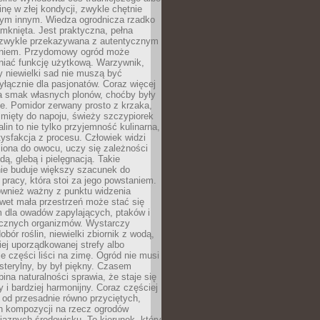
inę w złej kondycji, zwykle chętnie
tym innym. Wiedza ogrodnicza rzadko
mknięta. Jest praktyczna, pełna
i zwykle przekazywana z autentycznym
niem. Przydomowy ogród może
niać funkcję użytkową. Warzywnik,
y niewielki sad nie muszą być
łącznie dla pasjonatów. Coraz więcej
a smak własnych plonów, choćby były
ie. Pomidor zerwany prosto z krzaka,
w mięty do napoju, świeży szczypiorek
lin to nie tylko przyjemność kulinarna,
tysfakcja z procesu. Człowiek widzi
iona do owocu, uczy się zależności
ą, glebą i pielęgnacją. Takie
ie buduje większy szacunek do
o pracy, która stoi za jego powstaniem.
ównież ważny z punktu widzenia
wet mała przestrzeń może stać się
m dla owadów zapylających, ptaków i
ecznych organizmów. Wystarczy
bór roślin, niewielki zbiornik z wodą,
ej uporządkowanej strefy albo
e części liści na zimę. Ogród nie musi
 sterylny, by był piękny. Czasem
bina naturalności sprawia, że staje się
y i bardziej harmonijny. Coraz częściej
 od przesadnie równo przyciętych,
 kompozycji na rzecz ogrodów
yjaznych środowisku. To kierunek, który