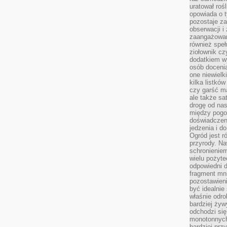
uratował rośl
opowiada o 
pozostaje za
obserwacji 
zaangażowa
również speł
ziołownik cz
dodatkiem wy
osób doceni
one niewielk
kilka listkó
czy garść ma
ale także sa
drogę od nas
między pogod
doświadczen
jedzenia i d
Ogród jest r
przyrody. Na
schronienie
wielu pożyt
odpowiedni do
fragment mni
pozostawieni
być idealnie
właśnie odro
bardziej żyw
odchodzi się
monotonnych
bardziej prz