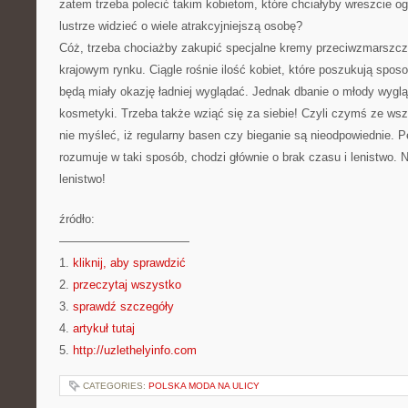
zatem trzeba polecić takim kobietom, które chciałyby wreszcie o
lustrze widzieć o wiele atrakcyjniejszą osobę?
Cóż, trzeba chociażby zakupić specjalne kremy przeciwzmarszcz
krajowym rynku. Ciągle rośnie ilość kobiet, które poszukują spos
będą miały okazję ładniej wyglądać. Jednak dbanie o młody wyglą
kosmetyki. Trzeba także wziąć się za siebie! Czyli czymś ze ws
nie myśleć, iż regularny basen czy bieganie są nieodpowiednie. P
rozumuje w taki sposób, chodzi głównie o brak czasu i lenistwo.
lenistwo!
źródło:
———————————
1.
kliknij, aby sprawdzić
2.
przeczytaj wszystko
3.
sprawdź szczegóły
4.
artykuł tutaj
5.
http://uzlethelyinfo.com
CATEGORIES:
POLSKA MODA NA ULICY