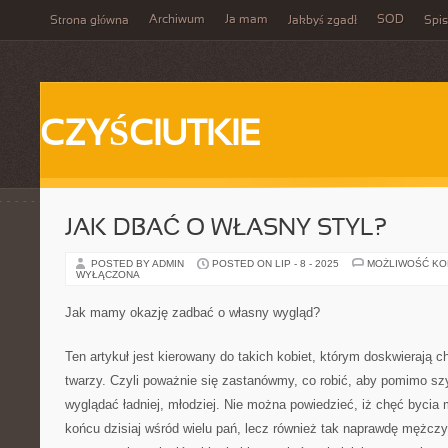
Archiwum
Ja mam
SOD
Strona główna
Jakbyś zgadł
Spis
CZYŚCIUTKIE
JAK DBAĆ O WŁASNY STYL?
POSTED BY ADMIN
POSTED ON LIP - 8 - 2025
MOŻLIWOŚĆ K
WYŁĄCZONA
Jak mamy okazję zadbać o własny wygląd?
Ten artykuł jest kierowany do takich kobiet, którym doskwierają 
twarzy. Czyli poważnie się zastanówmy, co robić, aby pomimo sz
wyglądać ładniej, młodziej. Nie można powiedzieć, iż chęć bycia
końcu dzisiaj wśród wielu pań, lecz również tak naprawdę mężczy