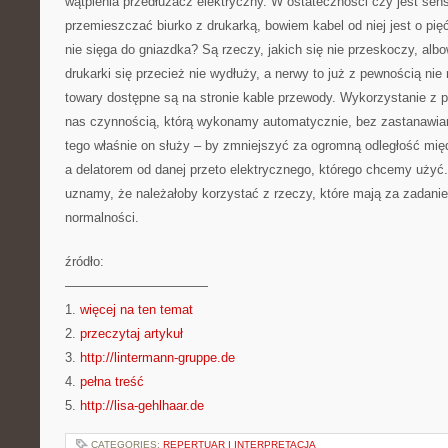
wątpienia przedłużacz elektryczny. W ostateczności czy jest sen
przemieszczać biurko z drukarką, bowiem kabel od niej jest o pię
nie sięga do gniazdka? Są rzeczy, jakich się nie przeskoczy, al
drukarki się przecież nie wydłuży, a nerwy to już z pewnością nie
towary dostępne są na stronie kable przewody. Wykorzystanie z 
nas czynnością, którą wykonamy automatycznie, bez zastanawian
tego właśnie on służy – by zmniejszyć za ogromną odległość mi
a delatorem od danej przeto elektrycznego, którego chcemy użyć.
uznamy, że należałoby korzystać z rzeczy, które mają za zadan
normalności.
źródło:
———————————
1.
więcej na ten temat
2.
przeczytaj artykuł
3.
http://lintermann-gruppe.de
4.
pełna treść
5.
http://lisa-gehlhaar.de
CATEGORIES:
REPERTUAR I INTERPRETACJA