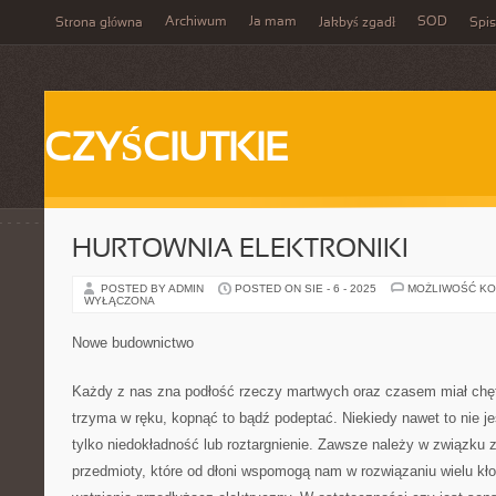
Archiwum
Ja mam
SOD
Strona główna
Jakbyś zgadł
Spis
CZYŚCIUTKIE
HURTOWNIA ELEKTRONIKI
POSTED BY ADMIN
POSTED ON SIE - 6 - 2025
MOŻLIWOŚĆ K
WYŁĄCZONA
Nowe budownictwo
Każdy z nas zna podłość rzeczy martwych oraz czasem miał ch
trzyma w ręku, kopnąć to bądź podeptać. Niekiedy nawet to nie je
tylko niedokładność lub roztargnienie. Zawsze należy w związku
przedmioty, które od dłoni wspomogą nam w rozwiązaniu wielu kło