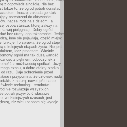
kę z odpowiedzialnością. Nie bez
st także to, że ogród potrafi dorastać
cicielem. Inaczej zakłada go ktoś
jący przestrzeni do aktywności i
w, inaczej rodzina z dziećmi, a
zej osoba starsza, której zależy na
 i łatwej pielęgnacji. Dobry ogród
iać bez utraty jego tożsamości. Jedne
odzą, inne się pojawiają, część miejsc
 funkcje. To sprawia, że ogród staje
ią o kolejnych etapach życia. Nie jest
duktem, lecz procesem. Właśnie
ydomowy ogród ma tak dużą wartość.
yczność z pięknem, odpoczynek z
otność z możliwością spotkań. Uczy,
ymaga czasu, a dobre efekty rzadko
ę od razu. Daje schronienie przed
łasu i przypomina, że człowiek nadal
ontaktu z naturą, nawet jeśli na co
 świecie technologii, terminów i
ód nie rozwiązuje wszystkich
le potrafi przywrócić właściwe
 to, w dzisiejszych czasach, jest
ększą, niż wielu osobom się wydaje.