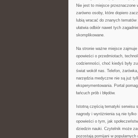
Nie jest to miejsce przeznaczone 
zarówno osoby, które dopiero zacz
lubią wracać do znanych tematów 
ułatwia odbiór nawet tych zagadni
skomplikowane.
Na stronie ważne miejsce zajmuje
opowieści o przedmiotach, technolo
codzienności, choć kiedyś były zu
świat wokół nas. Telefon, żarówk
narzędzia medyczne nie są już tyl
eksperymentowania. Portal pomaga
łańcuch prób i błędów.
Istotną częścią tematyki serwisu 
nagrody i wyróżnienia są nie tyl
opowieści o tym, jak społeczeństw
dziedzin nauki. Czytelnik może zas
pozostają pomijani w popularnych 