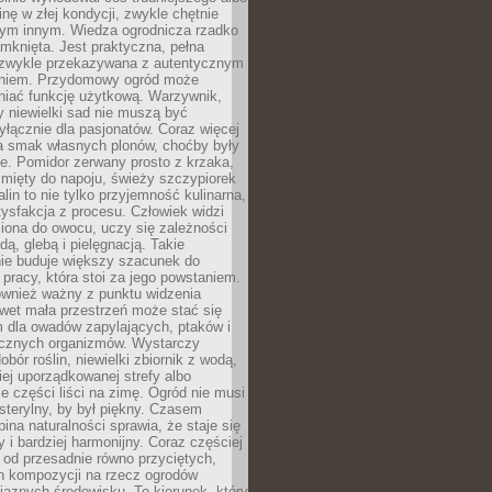
inę w złej kondycji, zwykle chętnie
tym innym. Wiedza ogrodnicza rzadko
mknięta. Jest praktyczna, pełna
i zwykle przekazywana z autentycznym
niem. Przydomowy ogród może
niać funkcję użytkową. Warzywnik,
y niewielki sad nie muszą być
łącznie dla pasjonatów. Coraz więcej
a smak własnych plonów, choćby były
ie. Pomidor zerwany prosto z krzaka,
w mięty do napoju, świeży szczypiorek
lin to nie tylko przyjemność kulinarna,
tysfakcja z procesu. Człowiek widzi
iona do owocu, uczy się zależności
ą, glebą i pielęgnacją. Takie
ie buduje większy szacunek do
o pracy, która stoi za jego powstaniem.
ównież ważny z punktu widzenia
wet mała przestrzeń może stać się
m dla owadów zapylających, ptaków i
ecznych organizmów. Wystarczy
bór roślin, niewielki zbiornik z wodą,
ej uporządkowanej strefy albo
e części liści na zimę. Ogród nie musi
 sterylny, by był piękny. Czasem
bina naturalności sprawia, że staje się
y i bardziej harmonijny. Coraz częściej
 od przesadnie równo przyciętych,
 kompozycji na rzecz ogrodów
yjaznych środowisku. To kierunek, który