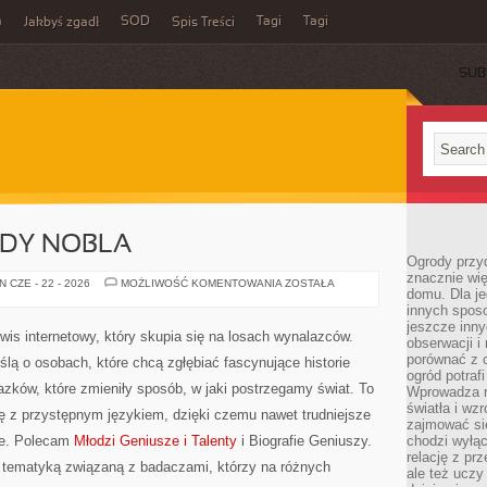
m
SOD
Tagi
Tagi
Jakbyś zgadł
Spis Treści
SUB
ODY NOBLA
Ogrody przy
znacznie wię
HISTORIA
 CZE - 22 - 2026
MOŻLIWOŚĆ KOMENTOWANIA
ZOSTAŁA
domu. Dla j
NAGRODY
NOBLA
innych sposo
jeszcze inn
wis internetowy, który skupia się na losach wynalazców.
obserwacji i
porównać z 
lą o osobach, które chcą zgłębiać fascynujące historie
ogród potra
lazków, które zmieniły sposób, w jaki postrzegamy świat. To
Wprowadza r
światła i wz
ę z przystępnym językiem, dzięki czemu nawet trudniejsze
zajmować si
we. Polecam
Młodzi Geniusze i Talenty
i Biografie Geniuszy.
chodzi wyłąc
relację z pr
m tematyką związaną z badaczami, którzy na różnych
ale też uczy