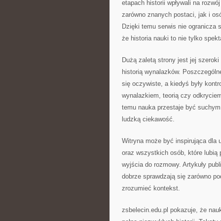
etapach historii wpływali na rozw
zarówno znanych postaci, jak i os
Dzięki temu serwis nie ogranicza 
że historia nauki to nie tylko spek
Dużą zaletą strony jest jej szero
historią wynalazków. Poszczególne 
się oczywiste, a kiedyś były kon
wynalazkiem, teorią czy odkryciem
temu nauka przestaje być suchym z
ludzką ciekawość.
Witryna może być inspirująca dla 
oraz wszystkich osób, które lubią
wyjścia do rozmowy. Artykuły publi
dobrze sprawdzają się zarówno podc
zrozumieć kontekst.
zsbelecin.edu.pl pokazuje, że na