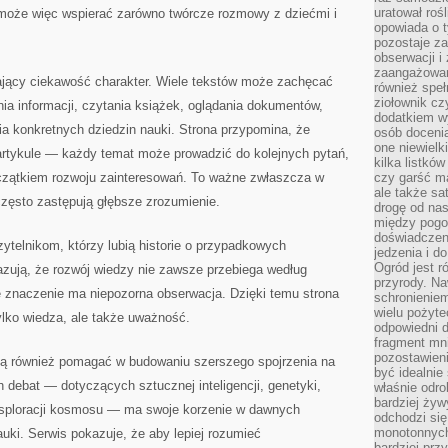
uratował rośl
 może więc wspierać zarówno twórcze rozmowy z dziećmi i
opowiada o 
pozostaje za
obserwacji 
zaangażowa
zający ciekawość charakter. Wiele tekstów może zachęcać
również speł
ziołownik cz
ia informacji, czytania książek, oglądania dokumentów,
dodatkiem wy
a konkretnych dziedzin nauki. Strona przypomina, że
osób doceni
one niewielk
artykule — każdy temat może prowadzić do kolejnych pytań,
kilka listkó
czątkiem rozwoju zainteresowań. To ważne zwłaszcza w
czy garść ma
ale także sa
często zastępują głębsze zrozumienie.
drogę od nas
między pogod
doświadczen
ytelnikom, którzy lubią historie o przypadkowych
jedzenia i d
Ogród jest r
azują, że rozwój wiedzy nie zawsze przebiega według
przyrody. Na
 znaczenie ma niepozorna obserwacja. Dzięki temu strona
schronienie
wielu pożyt
ylko wiedza, ale także uważność.
odpowiedni do
fragment mni
pozostawieni
gą również pomagać w budowaniu szerszego spojrzenia na
być idealnie
 debat — dotyczących sztucznej inteligencji, genetyki,
właśnie odro
bardziej żyw
ksploracji kosmosu — ma swoje korzenie w dawnych
odchodzi się
monotonnych
auki. Serwis pokazuje, że aby lepiej rozumieć
bardziej prz