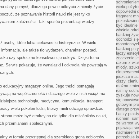
schronienie
 na dany pomysł, dlaczego pewne odkrycia zmieniły życie
wielu pożyt
odpowiedni do
poczuć, że poznawanie historii nauki nie jest tylko
fragment mni
pozostawieni
ywaniem zależności. Taki sposób prezentacji wiedzy
być idealnie
właśnie odro
bardziej żyw
odchodzi się
 osoby, które lubią ciekawostki historyczne. W wielu
monotonnych
bardziej prz
informacje, ale także tło wydarzeń, charakter postaci,
łączy estety
adku czy społeczne konsekwencje odkryć. Dzięki temu
znaczenia je
razem z właś
az. Serwis pokazuje, że wynalazki i odkrycia nie powstają w
młody, szuka
eksperymentó
ecznych.
jeszcze inac
ciszy, cieniu
można zmien
ko edukacyjny magazyn online. Jego treści pomagają
rośliny odch
ływają na współczesność i dlaczego wiele z nich wciąż ma
zyskuje nowe
się opowieśc
dzisiejsza technologia, medycyna, komunikacja, transport
gotowym pro
racy wielu pokoleń ludzi, którzy mieli odwagę sprawdzać
dlatego prz
Łączy prakt
 strona może być atrakcyjna nie tylko dla miłośników nauki,
ruchem, sam
że wzrost w
ych przemianami społecznymi.
pojawiają si
nadmiarem ha
fakty w formie przystępnej dla szerokiego grona odbiorców.
potrzebuje k