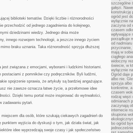
szczególne ś
gałęzi. Nawe
konstrukcję 
ogród jest d
jącej biblioteki tematów. Dzięki liczbie i różnorodności
wyłącznie n
ie przechodzić od jednego zagadnienia do kolejnego,
zaczyna od m
czasem odkr
żnymi dziedzinami wiedzy. Jednego dnia może
wpływające 
porządkuje m
ny, innego rozwojem technologii, a jeszcze innego życiem
od nadmiaru 
 mimo braku uznania. Taka różnorodność sprzyja dłuższej
przycinanie,
mają w sobi
ciągłego ana
widoczny rez
świecie, w k
 jest związana z emocjami, wyborami i ludzkimi historiami.
wyłącznie na
e postaciami z pomników czy podręczników. Byli ludźmi,
Ogród daje p
albo nie. Gl
kie spojrzenie sprawia, że artykuły są bardziej angażujące.
sprzyja albo
konkretne, a
usz nie zawsze oznacza łatwe życie, a przełomowe idee
czasem wokó
dności. Dzięki temu portal może inspirować do wytrwałości,
rodzaj więzi
odmianach p
w zadawaniu pytań.
zaczynają o
internecie ro
skupiona wok
m miejscem dla osób, które szukają ciekawych zagadnień do
ekologicznyc
ę punktem wyjścia do dyskusji o tym, jak działa świat, jak
bo ogród byw
jednocześnie
 niektóre idee wyprzedzają swoje czasy i jak społeczeństwo
raz samodzie