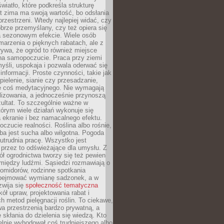
wiatło, które podkreśla strukturę
t zima ma swoją wartość, bo odsłania
przestrzeni. Wtedy najlepiej widać, czy
obrze przemyślany, czy też opiera się
a sezonowym efekcie. Wiele osób
arzenia o pięknych rabatach, ale z
ywa, że ogród to również miejsce
na samopoczucie. Praca przy ziemi
yśli, uspokaja i pozwala oderwać się
informacji. Proste czynności, takie jak
 pielenie, sianie czy przesadzanie,
e coś medytacyjnego. Nie wymagają
lizowania, a jednocześnie przynoszą
ultat. To szczególnie ważne w
tórym wiele działań wykonuje się
 ekranie i bez namacalnego efektu.
oczucie realności. Roślina albo rośnie,
eba jest sucha albo wilgotna. Pogoda
 utrudnia pracę. Wszystko jest
 przez to odświeżające dla umysłu. Z
ł ogrodnictwa tworzy się też pewien
 między ludźmi. Sąsiedzi rozmawiają o
omidorów, rodzinne spotkania
bejmować wymianę sadzonek, a w
zwija się
społeczność tematyczna
ół upraw, projektowania rabat i
h metod pielęgnacji roślin. To ciekawe,
a przestrzenią bardzo prywatną, a
 skłania do dzielenia się wiedzą. Kto
lnie wyhodował coś trudniejszego albo