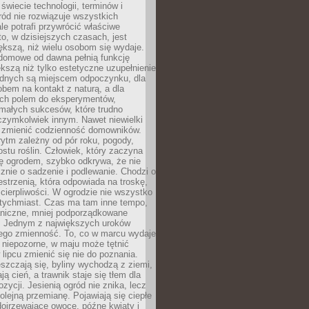
 świecie technologii, terminów i
ód nie rozwiązuje wszystkich
le potrafi przywrócić właściwe
 to, w dzisiejszych czasach, jest
ększą, niż wielu osobom się wydaje.
domowe od dawna pełnią funkcję
kszą niż tylko estetyczne uzupełnienie
ednych są miejscem odpoczynku, dla
bem na kontakt z naturą, a dla
ych polem do eksperymentów,
 małych sukcesów, które trudno
czymkolwiek innym. Nawet niewielki
fi zmienić codzienność domowników.
ytm zależny od pór roku, pogody,
rostu roślin. Człowiek, który zaczyna
ę ogrodem, szybko odkrywa, że nie
znie o sadzenie i podlewanie. Chodzi o
zestrzenią, która odpowiada na troskę,
 cierpliwości. W ogrodzie nie wszystko
atychmiast. Czas ma tam inne tempo,
aniczne, mniej podporządkowane
. Jednym z największych uroków
jego zmienność. To, co w marcu wydaje
i niepozorne, w maju może tętnić
 lipcu zmienić się nie do poznania.
zczają się, byliny wychodzą z ziemi,
ą cień, a trawnik staje się tłem dla
zycji. Jesienią ogród nie znika, lecz
olejną przemianę. Pojawiają się ciepłe
 dojrzewające owoce, późne kwiaty i