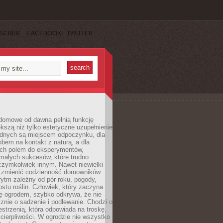
SCRIBE
FACEBOOK
TWITTER
domowe od dawna pełnią funkcję
kszą niż tylko estetyczne uzupełnienie
ednych są miejscem odpoczynku, dla
bem na kontakt z naturą, a dla
ych polem do eksperymentów,
 małych sukcesów, które trudno
czymkolwiek innym. Nawet niewielki
fi zmienić codzienność domowników.
ytm zależny od pór roku, pogody,
rostu roślin. Człowiek, który zaczyna
ę ogrodem, szybko odkrywa, że nie
znie o sadzenie i podlewanie. Chodzi o
zestrzenią, która odpowiada na troskę,
 cierpliwości. W ogrodzie nie wszystko