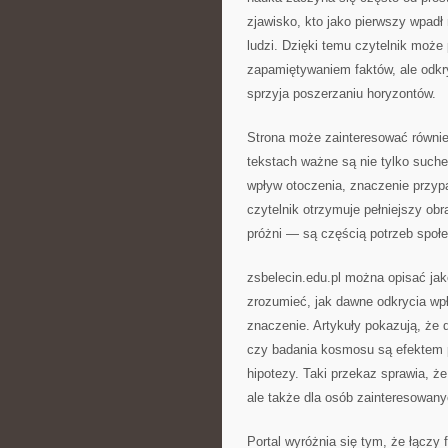
zjawisko, kto jako pierwszy wpadł
ludzi. Dzięki temu czytelnik może 
zapamiętywaniem faktów, ale odkr
sprzyja poszerzaniu horyzontów.
Strona może zainteresować również
tekstach ważne są nie tylko suche 
wpływ otoczenia, znaczenie przyp
czytelnik otrzymuje pełniejszy obr
próżni — są częścią potrzeb społ
zsbelecin.edu.pl można opisać ja
zrozumieć, jak dawne odkrycia wp
znaczenie. Artykuły pokazują, że 
czy badania kosmosu są efektem p
hipotezy. Taki przekaz sprawia, że
ale także dla osób zainteresowan
Portal wyróżnia się tym, że łączy 