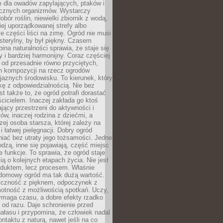
m dla owadów zapylających, ptaków i
ecznych organizmów. Wystarczy
bór roślin, niewielki zbiornik z wodą,
ej uporządkowanej strefy albo
e części liści na zimę. Ogród nie musi
 sterylny, by był piękny. Czasem
bina naturalności sprawia, że staje się
y i bardziej harmonijny. Coraz częściej
 od przesadnie równo przyciętych,
 kompozycji na rzecz ogrodów
yjaznych środowisku. To kierunek, który
kę z odpowiedzialnością. Nie bez
st także to, że ogród potrafi dorastać
cicielem. Inaczej zakłada go ktoś
jący przestrzeni do aktywności i
w, inaczej rodzina z dziećmi, a
zej osoba starsza, której zależy na
 i łatwej pielęgnacji. Dobry ogród
iać bez utraty jego tożsamości. Jedne
odzą, inne się pojawiają, część miejsc
 funkcje. To sprawia, że ogród staje
ią o kolejnych etapach życia. Nie jest
duktem, lecz procesem. Właśnie
ydomowy ogród ma tak dużą wartość.
yczność z pięknem, odpoczynek z
otność z możliwością spotkań. Uczy,
ymaga czasu, a dobre efekty rzadko
ę od razu. Daje schronienie przed
łasu i przypomina, że człowiek nadal
ontaktu z naturą, nawet jeśli na co