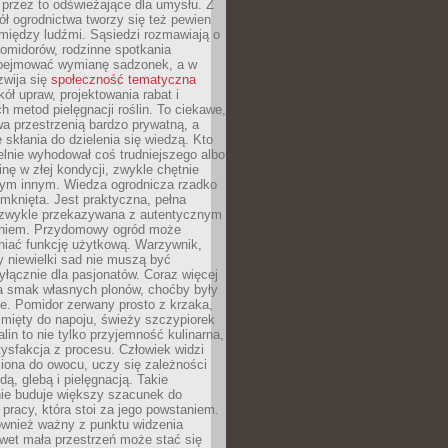
 przez to odświeżające dla umysłu. Z
ł ogrodnictwa tworzy się też pewien
 między ludźmi. Sąsiedzi rozmawiają o
omidorów, rodzinne spotkania
bejmować wymianę sadzonek, a w
zwija się
społeczność tematyczna
ół upraw, projektowania rabat i
h metod pielęgnacji roślin. To ciekawe,
a przestrzenią bardzo prywatną, a
 skłania do dzielenia się wiedzą. Kto
lnie wyhodował coś trudniejszego albo
inę w złej kondycji, zwykle chętnie
tym innym. Wiedza ogrodnicza rzadko
mknięta. Jest praktyczna, pełna
i zwykle przekazywana z autentycznym
niem. Przydomowy ogród może
niać funkcję użytkową. Warzywnik,
y niewielki sad nie muszą być
łącznie dla pasjonatów. Coraz więcej
a smak własnych plonów, choćby były
ie. Pomidor zerwany prosto z krzaka,
w mięty do napoju, świeży szczypiorek
lin to nie tylko przyjemność kulinarna,
tysfakcja z procesu. Człowiek widzi
iona do owocu, uczy się zależności
ą, glebą i pielęgnacją. Takie
ie buduje większy szacunek do
o pracy, która stoi za jego powstaniem.
ównież ważny z punktu widzenia
wet mała przestrzeń może stać się