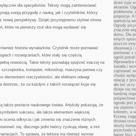
dzień żyje w
wyłącznie dla specjalistów. Teksty mogą zainteresować
ekranów. Ogr
problemów, a
ynają swoją przygodę z nauką, jak i czytelników, którzy
proporcje. A
z nowej perspektywy. Dzięki przystępnemu stylowi strona
wartością wi
Ogrody przy
eń, które na pierwszy rzut oka mogą wydawać się
znacznie wię
domu. Dla j
innych sposo
jeszcze inn
 również historia wynalazków. Czytelnik może poznawać
obserwacji i
porównać z 
giach i rozwiązaniach, które stały się częścią
ogród potra
Wprowadza r
pełną nowością. Takie teksty pozwalają spojrzeć inaczej na
światła i wz
a, szczepionka, komputer, mikroskop, maszyna parowa czy
zajmować si
chodzi wyłąc
ko elementami rzeczywistości, ale efektami odwagi
relację z pr
 dostrzec, że za każdym z takich rozwiązań kryje się
ale też uczy
dzieje się n
bardziej org
pośpiechowi
ogrodu jest 
są także postacie naukowego świata. Artykuły pokazują, że
się uśpione 
kolorem, a w
ko symbolem sukcesu, ale także elementem większej
Krzewy zagęs
o ocenia odkrycia i jak zmienia się znaczenie różnych
drzewa rzucaj
reszty kompo
tanowić się, dlaczego jedni twórcy zyskują sławę, a inni
przechodzi k
narracjach. To sprawia, że lektura ma również wymiar
barwy liści,