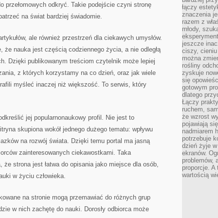
do przełomowych odkryć. Takie podejście czyni stronę
łączy estety
znaczenia je
patrzeć na świat bardziej świadomie.
razem z właś
młody, szuka
eksperymentó
r artykułów, ale również przestrzeń dla ciekawych umysłów.
jeszcze inac
 że nauka jest częścią codziennego życia, a nie odległą
ciszy, cieniu
można zmien
ch. Dzięki publikowanym treściom czytelnik może lepiej
rośliny odch
zania, z których korzystamy na co dzień, oraz jak wiele
zyskuje nowe
się opowieśc
fili myśleć inaczej niż większość. To serwis, który
gotowym pro
dlatego prz
Łączy prakt
ruchem, sam
że wzrost w
dkreślić jej popularnonaukowy profil. Nie jest to
pojawiają si
witryna skupiona wokół jednego dużego tematu: wpływu
nadmiarem ha
potrzebuje k
lazków na rozwój świata. Dzięki temu portal ma jasną
dzień żyje w
iorców zainteresowanych ciekawostkami. Taka
ekranów. Ogr
problemów, a
że strona jest łatwa do opisania jako miejsce dla osób,
proporcje. A
wartością wi
auki w życiu człowieka.
ikowane na stronie mogą przemawiać do różnych grup
dzie w nich zachętę do nauki. Dorosły odbiorca może