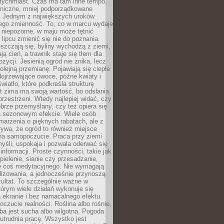
atychmiast. Czas ma tam inne tempo,
aniczne, mniej podporządkowane
. Jednym z największych uroków
jego zmienność. To, co w marcu wydaje
i niepozorne, w maju może tętnić
 lipcu zmienić się nie do poznania.
zczają się, byliny wychodzą z ziemi,
ą cień, a trawnik staje się tłem dla
zycji. Jesienią ogród nie znika, lecz
olejną przemianę. Pojawiają się ciepłe
 dojrzewające owoce, późne kwiaty i
wiatło, które podkreśla strukturę
t zima ma swoją wartość, bo odsłania
przestrzeni. Wtedy najlepiej widać, czy
obrze przemyślany, czy też opiera się
a sezonowym efekcie. Wiele osób
arzenia o pięknych rabatach, ale z
ywa, że ogród to również miejsce
na samopoczucie. Praca przy ziemi
yśli, uspokaja i pozwala oderwać się
informacji. Proste czynności, takie jak
 pielenie, sianie czy przesadzanie,
e coś medytacyjnego. Nie wymagają
lizowania, a jednocześnie przynoszą
ultat. To szczególnie ważne w
tórym wiele działań wykonuje się
 ekranie i bez namacalnego efektu.
oczucie realności. Roślina albo rośnie,
eba jest sucha albo wilgotna. Pogoda
 utrudnia pracę. Wszystko jest