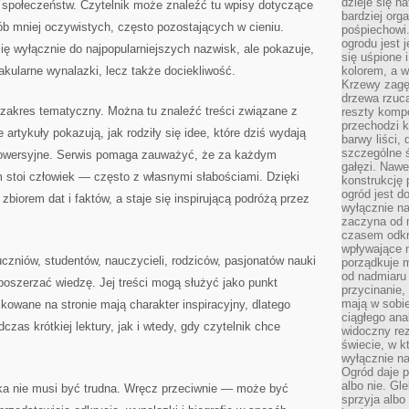
dzieje się n
ój społeczeństw. Czytelnik może znaleźć tu wpisy dotyczące
bardziej org
ób mniej oczywistych, często pozostających w cieniu.
pośpiechowi
ogrodu jest 
się wyłącznie do najpopularniejszych nazwisk, ale pokazuje,
się uśpione 
takularne wynalazki, lecz także dociekliwość.
kolorem, a w
Krzewy zagęs
drzewa rzucaj
ki zakres tematyczny. Można tu znaleźć treści związane z
reszty kompo
przechodzi k
artykuły pokazują, jak rodziły się idee, które dziś wydają
barwy liści,
szczególne ś
trowersyjne. Serwis pomaga zauważyć, że za każdym
gałęzi. Nawe
 stoi człowiek — często z własnymi słabościami. Dzięki
konstrukcję 
ogród jest d
biorem dat i faktów, a staje się inspirującą podróżą przez
wyłącznie n
zaczyna od m
czasem odkr
wpływające 
uczniów, studentów, nauczycieli, rodziców, pasjonatów nauki
porządkuje m
od nadmiaru 
 poszerzać wiedzę. Jej treści mogą służyć jako punkt
przycinanie,
mają w sobi
kowane na stronie mają charakter inspiracyjny, dlatego
ciągłego ana
zas krótkiej lektury, jak i wtedy, gdy czytelnik chce
widoczny rez
świecie, w k
wyłącznie na
Ogród daje p
albo nie. Gl
uka nie musi być trudna. Wręcz przeciwnie — może być
sprzyja albo