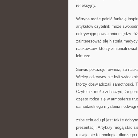
refleksyjny.
Witryna może pełnić funkcję inspiru
artykułów czytelnik może swobodn
odkrywając powiązania między ró
zainteresować się historią medycy
naukowców, którzy zmieniali świat
lekturze.
Serwis pokazuje również, że nauka
Wielcy odkrywcy nie byli wyłączni
którzy doświadczali samotności. Ta
Czytelnik może zobaczyć, że geni
często rodzą się w atmosferze tru
samodzielnego myślenia i odwagi 
zsbelecin.edu.pl jest także dobry
prezentacji. Artykuły mogą stać si
rozwija się technologia, dlaczego