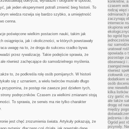
 przedstawiają odkrycia, wynalazki i biografie w sposób,
konkretne, a
czasem wokó
ć, jak jeden eksperyment potrafi zmienić bieg historii. To
rodzaj więzi
tórym wiedza rozwija się bardzo szybko, a umiejętność
odmianach p
zaczynają o
owo cenna.
internecie ro
skupiona wok
ekologicznyc
cje poświęcone wielkim postaciom nauki, takim jak
bo ogród byw
jednocześnie
 osiągnięcia, jak i okoliczności, w których powstawały
raz samodzie
raca uwagę na to, że droga do sukcesu rzadko bywa
uratował rośl
opowiada o 
adzi przez rywalizację. Takie podejście sprawia, że
pozostaje za
e, ale również zachęcające do samodzielnego myślenia.
obserwacji 
zaangażowa
również speł
także to, że podkreśla rolę osób pomijanych. W historii
ziołownik cz
dodatkiem wy
otykało się z uznaniem, a wielu twórców musiało długo
osób doceni
one niewielk
 przypomina, że postęp nie zawsze jest dziełem tych,
kilka listkó
ze strony podręczników. Czasem za wielkimi zmianami stoją
czy garść ma
ale także sa
ności. To sprawia, że serwis ma nie tylko charakter
drogę od nas
y.
między pogod
doświadczen
jedzenia i d
ie jest chęć zrozumienia świata. Artykuły pokazują, że
Ogród jest r
przyrody. Na
ego pytania: dlaczego coś działa, jak powstało dane