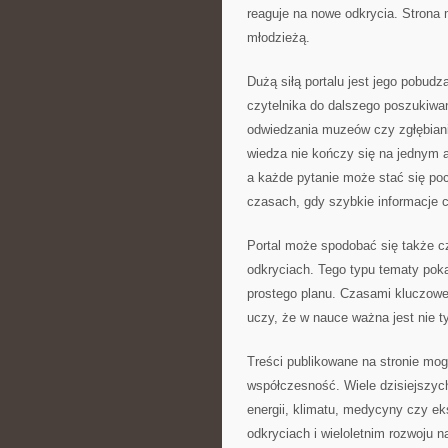
reaguje na nowe odkrycia. Strona
młodzieżą.
Dużą siłą portalu jest jego pobud
czytelnika do dalszego poszukiwan
odwiedzania muzeów czy zgłębiani
wiedza nie kończy się na jednym 
a każde pytanie może stać się po
czasach, gdy szybkie informacje 
Portal może spodobać się także cz
odkryciach. Tego typu tematy pok
prostego planu. Czasami kluczowe
uczy, że w nauce ważna jest nie t
Treści publikowane na stronie mo
współczesność. Wiele dzisiejszych
energii, klimatu, medycyny czy e
odkryciach i wieloletnim rozwoju n