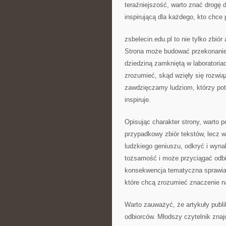
teraźniejszość, warto znać drogę 
inspirującą dla każdego, kto chce 
zsbelecin.edu.pl to nie tylko zbió
Strona może budować przekonanie,
dziedziną zamkniętą w laboratoria
zrozumieć, skąd wzięły się rozwią
zawdzięczamy ludziom, którzy potra
inspiruje.
Opisując charakter strony, warto po
przypadkowy zbiór tekstów, lecz 
ludzkiego geniuszu, odkryć i wyna
tożsamość i może przyciągać odb
konsekwencja tematyczna sprawia, 
które chcą zrozumieć znaczenie n
Warto zauważyć, że artykuły publ
odbiorców. Młodszy czytelnik znaj