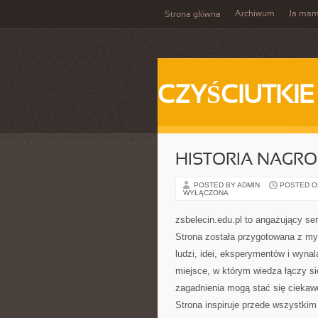
Archiwum
Ja ma
Strona główna
CZYŚCIUTKIE
HISTORIA NAGR
POSTED BY ADMIN
POSTED ON
WYŁĄCZONA
zsbelecin.edu.pl to angażujący ser
Strona została przygotowana z myś
ludzi, idei, eksperymentów i wyna
miejsce, w którym wiedza łączy si
zagadnienia mogą stać się cieka
Strona inspiruje przede wszystki