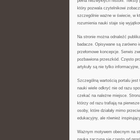
pełna niezwykłych historii. Teksty
który pozwala czytelnikowi zobaczy
szczególnie ważne w świecie, w k
rozumienia nauki staje się wyjątk
Na stronie można odnaleźć publika
badacze. Opisywane są zarówno ich
przełomowe koncepcje. Serwis zw
pozbawiona przeszkód. Często prow
artykuły są nie tylko informacyjn
Szczególną wartością portalu jest 
nauki wiele odkryć nie od razu sp
czekać na należne miejsce. Strona
którzy od razu trafiają na pierws
osoby, które działały mimo przeciw
edukacyjny, ale również inspirując
Ważnym motywem obecnym na stron
nauka zaczyna się często od prost