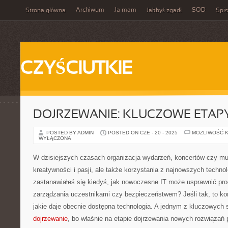
Archiwum
Ja mam
SOD
Strona główna
Jakbyś zgadł
Spis
CZYŚCIUTKIE
DOJRZEWANIE: KLUCZOWE ETAPY
POSTED BY ADMIN
POSTED ON CZE - 20 - 2025
MOŻLIWOŚĆ 
WYŁĄCZONA
W dzisiejszych czasach organizacja wydarzeń, koncertów czy m
kreatywności i pasji, ale także korzystania z najnowszych techn
zastanawiałeś się kiedyś, jak nowoczesne IT może usprawnić pro
zarządzania uczestnikami czy bezpieczeństwem? Jeśli tak, to ko
jakie daje obecnie dostępna technologia. A jednym z kluczowych 
dojrzewanie
, bo właśnie na etapie dojrzewania nowych rozwiązań 