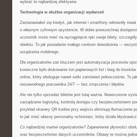
wybrać te najbardziej efektywne.
Technologia w służbie organizacji wydarzeń
Zastanawiałeś się kiedyś, jak internet i smartfony odmieniły świ
o własnym cyfrowym asystencie. W dobie powszechnej dostępno
uczestnik może mieć na wyciągnięcie ręki swoje bilety, szczegó
obiektu. To jak posiadanie małego centrum dowodzenia — wszyst
urządzenia mobilnego.
Dla organizatorów zaś kluczem jest automatyzacja procesów sprze
konieczne było drukowanie ton papierowych list i bieg do kioskó
online, który obsługuje nawet setki zamówień jednocześnie. To ja
niezawodnego pracownika 24/7 — bez zmęczenia i błędów.
Ale nie tylko sprzedaż biletów jest tutaj ważna. Nowoczesne sys
zarządzanie logistyką, kontrolą dostępu czy bezpieczeństwem p
przykład skanery QR kodów przy wejściu eliminują tłumaczenie p
to jak mieć własny personalny ochroniarz, który działa błyskawicz
Co najbardziej martwi organizatorów?
Zapewnienie płynności obs
oraz bezpieczeństwo danych uczestników. Obawy te można jedna