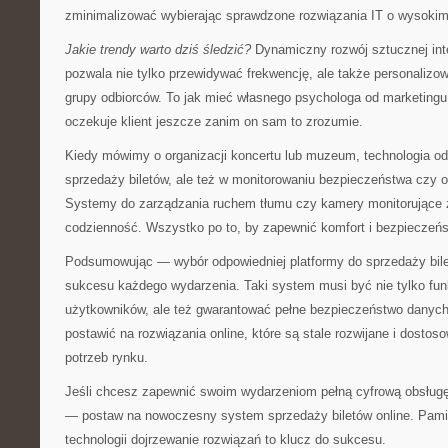
zminimalizować wybierając sprawdzone rozwiązania IT o wysoki
Jakie trendy warto dziś śledzić?
Dynamiczny rozwój sztucznej intel
pozwala nie tylko przewidywać frekwencję, ale także personalizo
grupy odbiorców. To jak mieć własnego psychologa od marketing
oczekuje klient jeszcze zanim on sam to zrozumie.
Kiedy mówimy o organizacji koncertu lub muzeum, technologia odg
sprzedaży biletów, ale też w monitorowaniu bezpieczeństwa czy op
Systemy do zarządzania ruchem tłumu czy kamery monitorujące z 
codzienność. Wszystko po to, by zapewnić komfort i bezpieczeń
Podsumowując — wybór odpowiedniej platformy do sprzedaży bil
sukcesu każdego wydarzenia. Taki system musi być nie tylko funkc
użytkowników, ale też gwarantować pełne bezpieczeństwo danych 
postawić na rozwiązania online, które są stale rozwijane i dost
potrzeb rynku.
Jeśli chcesz zapewnić swoim wydarzeniom pełną cyfrową obsług
— postaw na nowoczesny system sprzedaży biletów online. Pami
technologii dojrzewanie rozwiązań to klucz do sukcesu.