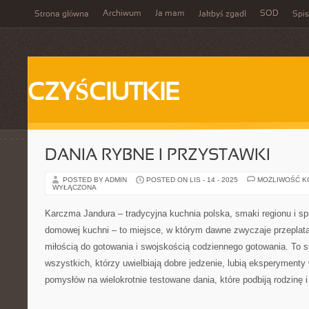
Archiwum
Ja mam
SOD
Strona główna
Jakbyś zgadł
Spis
CZYŚCIUTKIE
DANIA RYBNE I PRZYSTAWKI
POSTED BY ADMIN
POSTED ON LIS - 14 - 2025
MOŻLIWOŚĆ 
WYŁĄCZONA
Karczma Jandura – tradycyjna kuchnia polska, smaki regionu i s
domowej kuchni – to miejsce, w którym dawne zwyczaje przepla
miłością do gotowania i swojskością codziennego gotowania. To st
wszystkich, którzy uwielbiają dobre jedzenie, lubią eksperymenty 
pomysłów na wielokrotnie testowane dania, które podbiją rodzinę i