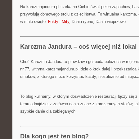
Na karczmajandura.pl czeka na Ciebie świat pełen zapachów, barw
przywołują domowego stołu z dzieciństwa. To wirtualna karczma, g
w małe święto.
Fakty i Mity
, Dania rybne, Dania wieprzowe.
Karczma Jandura – coś więcej niż lokal
Choć Karczma Jandura to prawdziwa gospoda położona w regionie
nr 77, witryna karczmajandura.pl idzie o krok dalej i przekształc
smaków, z którego może korzystać każdy, niezależnie od miejsc
To blog kulinarny, w którym doświadczenie restauracji łączy się 
temu odnajdziesz zarówno dania znane z karczemnych stołów, jak
szybkie danie dla zabieganych.
Dla kogo jest ten blog?