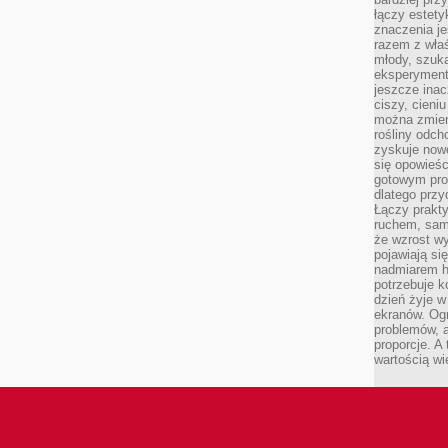
łączy estety
znaczenia je
razem z właś
młody, szuka
eksperymentó
jeszcze inac
ciszy, cieniu
można zmien
rośliny odch
zyskuje nowe
się opowieśc
gotowym pro
dlatego prz
Łączy prakt
ruchem, sam
że wzrost w
pojawiają si
nadmiarem ha
potrzebuje k
dzień żyje w
ekranów. Ogr
problemów, a
proporcje. A
wartością wi