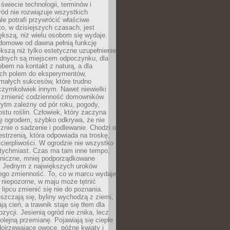
 świecie technologii, terminów i
ód nie rozwiązuje wszystkich
le potrafi przywrócić właściwe
 to, w dzisiejszych czasach, jest
ększą, niż wielu osobom się wydaje.
domowe od dawna pełnią funkcję
kszą niż tylko estetyczne uzupełnienie
ednych są miejscem odpoczynku, dla
bem na kontakt z naturą, a dla
ych polem do eksperymentów,
 małych sukcesów, które trudno
czymkolwiek innym. Nawet niewielki
fi zmienić codzienność domowników.
ytm zależny od pór roku, pogody,
rostu roślin. Człowiek, który zaczyna
ę ogrodem, szybko odkrywa, że nie
znie o sadzenie i podlewanie. Chodzi o
zestrzenią, która odpowiada na troskę,
 cierpliwości. W ogrodzie nie wszystko
atychmiast. Czas ma tam inne tempo,
aniczne, mniej podporządkowane
. Jednym z największych uroków
jego zmienność. To, co w marcu wydaje
i niepozorne, w maju może tętnić
 lipcu zmienić się nie do poznania.
zczają się, byliny wychodzą z ziemi,
ą cień, a trawnik staje się tłem dla
zycji. Jesienią ogród nie znika, lecz
olejną przemianę. Pojawiają się ciepłe
 dojrzewające owoce, późne kwiaty i