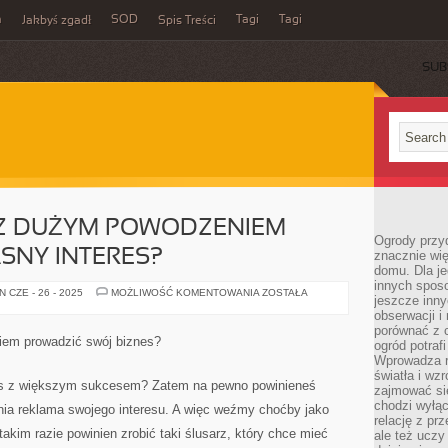
m
SOD
Tagi
Tagi
Jakbyś zgadł
Spis Treści
SUB
 Z DUŻYM POWODZENIEM
Ogrody przy
SNY INTERES?
znacznie wię
domu. Dla j
innych sposo
CO
 CZE - 26 - 2025
MOŻLIWOŚĆ KOMENTOWANIA
ZOSTAŁA
jeszcze inn
ZROBIĆ,
ABY
obserwacji i
Z
porównać z 
DUŻYM
iem prowadzić swój biznes?
ogród potra
POWODZENIEM
PROWADZIĆ
Wprowadza r
WŁASNY
światła i wz
INTERES?
es z większym sukcesem? Zatem na pewno powinieneś
zajmować si
chodzi wyłąc
dnia reklama swojego interesu. A więc weźmy choćby jako
relację z pr
akim razie powinien zrobić taki ślusarz, który chce mieć
ale też uczy