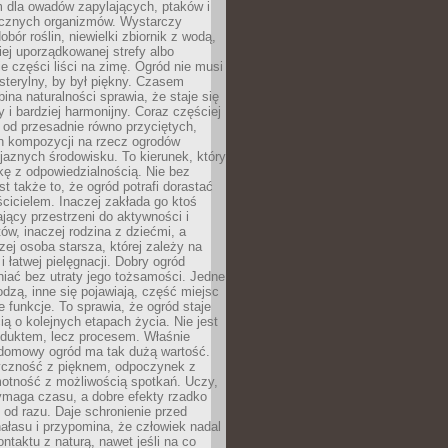
m dla owadów zapylających, ptaków i
ecznych organizmów. Wystarczy
bór roślin, niewielki zbiornik z wodą,
ej uporządkowanej strefy albo
e części liści na zimę. Ogród nie musi
 sterylny, by był piękny. Czasem
bina naturalności sprawia, że staje się
y i bardziej harmonijny. Coraz częściej
 od przesadnie równo przyciętych,
 kompozycji na rzecz ogrodów
yjaznych środowisku. To kierunek, który
kę z odpowiedzialnością. Nie bez
st także to, że ogród potrafi dorastać
cicielem. Inaczej zakłada go ktoś
jący przestrzeni do aktywności i
w, inaczej rodzina z dziećmi, a
zej osoba starsza, której zależy na
 i łatwej pielęgnacji. Dobry ogród
iać bez utraty jego tożsamości. Jedne
odzą, inne się pojawiają, część miejsc
 funkcje. To sprawia, że ogród staje
ią o kolejnych etapach życia. Nie jest
duktem, lecz procesem. Właśnie
ydomowy ogród ma tak dużą wartość.
yczność z pięknem, odpoczynek z
otność z możliwością spotkań. Uczy,
ymaga czasu, a dobre efekty rzadko
ę od razu. Daje schronienie przed
łasu i przypomina, że człowiek nadal
ontaktu z naturą, nawet jeśli na co