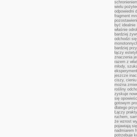
schronienie
wielu pożyt
odpowiedni do
fragment mni
pozostawieni
być idealnie
właśnie odro
bardziej żyw
odchodzi się
monotonnych
bardziej prz
łączy estety
znaczenia je
razem z właś
młody, szuka
eksperymentó
jeszcze inac
ciszy, cieniu
można zmien
rośliny odch
zyskuje nowe
się opowieśc
gotowym pro
dlatego prz
Łączy prakt
ruchem, sam
że wzrost w
pojawiają si
nadmiarem ha
potrzebuje k