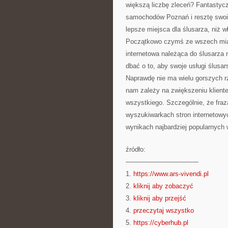
większą liczbę zleceń? Fantastycz
samochodów Poznań i resztę swoic
lepsze miejsca dla ślusarza, niż 
Początkowo czymś ze wszech miar 
internetowa należąca do ślusarza 
dbać o to, aby swoje usługi ślusa
Naprawdę nie ma wielu gorszych rz
nam zależy na zwiększeniu kliente
wszystkiego. Szczególnie, że fraz
wyszukiwarkach stron internetowyc
wynikach najbardziej popularnych
źródło:
———————————
1.
https://www.ars-vivendi.pl
2.
kliknij aby zobaczyć
3.
kliknij aby przejść
4.
przeczytaj wszystko
5.
https://cyberhub.pl