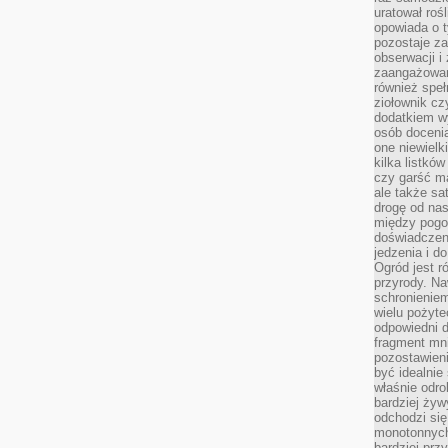
uratował rośl
opowiada o 
pozostaje za
obserwacji 
zaangażowa
również speł
ziołownik cz
dodatkiem wy
osób doceni
one niewielk
kilka listkó
czy garść ma
ale także sa
drogę od nas
między pogod
doświadczen
jedzenia i d
Ogród jest r
przyrody. Na
schronienie
wielu pożyt
odpowiedni do
fragment mni
pozostawieni
być idealnie
właśnie odro
bardziej żyw
odchodzi się
monotonnych
bardziej prz