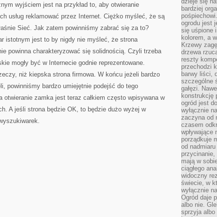
dzieje się n
nym wyjściem jest na przykład to, aby otwieranie
bardziej org
pośpiechowi
h usług reklamować przez Internet. Ciężko myśleć, że są
ogrodu jest 
właśnie Sieć. Jak zatem powinniśmy zabrać się za to?
się uśpione 
kolorem, a w
istotnym jest to by nigdy nie myśleć, że strona
Krzewy zagęs
nie powinna charakteryzować się solidnością. Czyli trzeba
drzewa rzucaj
reszty kompo
rskie mogły być w Internecie godnie reprezentowane.
przechodzi k
barwy liści,
eczy, niż kiepska strona firmowa. W końcu jeżeli bardzo
szczególne ś
li, powinniśmy bardzo umiejętnie podejść do tego
gałęzi. Nawe
konstrukcję 
a otwieranie zamka jest teraz całkiem często wpisywana w
ogród jest d
h. A jeśli strona będzie OK, to będzie dużo wyżej w
wyłącznie n
zaczyna od m
 wyszukiwarek.
czasem odkr
wpływające 
porządkuje m
od nadmiaru 
przycinanie,
mają w sobi
ciągłego ana
widoczny rez
świecie, w k
wyłącznie na
Ogród daje p
albo nie. Gl
sprzyja albo