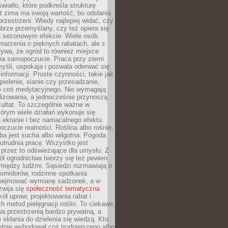
wiatło, które podkreśla strukturę
t zima ma swoją wartość, bo odsłania
przestrzeni. Wtedy najlepiej widać, czy
obrze przemyślany, czy też opiera się
a sezonowym efekcie. Wiele osób
arzenia o pięknych rabatach, ale z
ywa, że ogród to również miejsce
na samopoczucie. Praca przy ziemi
yśli, uspokaja i pozwala oderwać się
informacji. Proste czynności, takie jak
 pielenie, sianie czy przesadzanie,
e coś medytacyjnego. Nie wymagają
lizowania, a jednocześnie przynoszą
ultat. To szczególnie ważne w
tórym wiele działań wykonuje się
 ekranie i bez namacalnego efektu.
oczucie realności. Roślina albo rośnie,
eba jest sucha albo wilgotna. Pogoda
 utrudnia pracę. Wszystko jest
 przez to odświeżające dla umysłu. Z
ł ogrodnictwa tworzy się też pewien
 między ludźmi. Sąsiedzi rozmawiają o
omidorów, rodzinne spotkania
bejmować wymianę sadzonek, a w
zwija się
społeczność tematyczna
ół upraw, projektowania rabat i
h metod pielęgnacji roślin. To ciekawe,
a przestrzenią bardzo prywatną, a
 skłania do dzielenia się wiedzą. Kto
lnie wyhodował coś trudniejszego albo