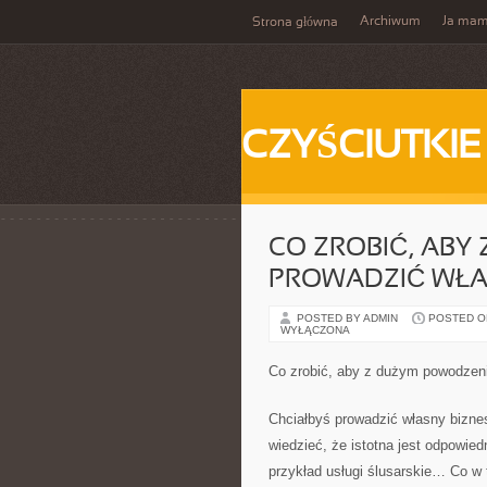
Archiwum
Ja ma
Strona główna
CZYŚCIUTKIE
CO ZROBIĆ, ABY
PROWADZIĆ WŁA
POSTED BY ADMIN
POSTED ON
WYŁĄCZONA
Co zrobić, aby z dużym powodzen
Chciałbyś prowadzić własny bizn
wiedzieć, że istotna jest odpowie
przykład usługi ślusarskie… Co w t