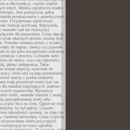
inę w złej kondycji, zwykle chętnie
tym innym. Wiedza ogrodnicza rzadko
mknięta. Jest praktyczna, pełna
i zwykle przekazywana z autentycznym
niem. Przydomowy ogród może
niać funkcję użytkową. Warzywnik,
y niewielki sad nie muszą być
łącznie dla pasjonatów. Coraz więcej
a smak własnych plonów, choćby były
ie. Pomidor zerwany prosto z krzaka,
w mięty do napoju, świeży szczypiorek
lin to nie tylko przyjemność kulinarna,
tysfakcja z procesu. Człowiek widzi
iona do owocu, uczy się zależności
ą, glebą i pielęgnacją. Takie
ie buduje większy szacunek do
o pracy, która stoi za jego powstaniem.
ównież ważny z punktu widzenia
wet mała przestrzeń może stać się
m dla owadów zapylających, ptaków i
ecznych organizmów. Wystarczy
bór roślin, niewielki zbiornik z wodą,
ej uporządkowanej strefy albo
e części liści na zimę. Ogród nie musi
 sterylny, by był piękny. Czasem
bina naturalności sprawia, że staje się
y i bardziej harmonijny. Coraz częściej
 od przesadnie równo przyciętych,
 kompozycji na rzecz ogrodów
yjaznych środowisku. To kierunek, który