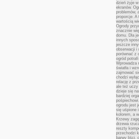
dzień żyje w
ekranów. Ogr
problemów, a
proporcje. A
wartością wi
Ogrody przy
znacznie wię
domu. Dla j
innych sposo
jeszcze inn
obserwacji i
porównać z 
ogród potra
Wprowadza r
światła i wz
zajmować si
chodzi wyłąc
relację z pr
ale też uczy
dzieje się n
bardziej org
pośpiechowi
ogrodu jest 
się uśpione 
kolorem, a w
Krzewy zagęs
drzewa rzucaj
reszty kompo
przechodzi k
barwy liści,