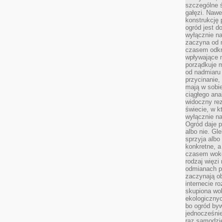
szczególne ś
gałęzi. Nawe
konstrukcję 
ogród jest d
wyłącznie n
zaczyna od m
czasem odkr
wpływające 
porządkuje m
od nadmiaru 
przycinanie,
mają w sobi
ciągłego ana
widoczny rez
świecie, w k
wyłącznie na
Ogród daje p
albo nie. Gl
sprzyja albo
konkretne, a
czasem wokó
rodzaj więzi
odmianach p
zaczynają o
internecie ro
skupiona wok
ekologicznyc
bo ogród byw
jednocześnie
raz samodzie