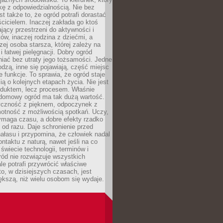
kę z odpowiedzialnością. Nie bez
st także to, że ogród potrafi dorastać
cicielem. Inaczej zakłada go ktoś
jący przestrzeni do aktywności i
w, inaczej rodzina z dziećmi, a
zej osoba starsza, której zależy na
 i łatwej pielęgnacji. Dobry ogród
iać bez utraty jego tożsamości. Jedne
odzą, inne się pojawiają, część miejsc
 funkcje. To sprawia, że ogród staje
ią o kolejnych etapach życia. Nie jest
duktem, lecz procesem. Właśnie
ydomowy ogród ma tak dużą wartość.
yczność z pięknem, odpoczynek z
otność z możliwością spotkań. Uczy,
ymaga czasu, a dobre efekty rzadko
ę od razu. Daje schronienie przed
łasu i przypomina, że człowiek nadal
ontaktu z naturą, nawet jeśli na co
 świecie technologii, terminów i
ód nie rozwiązuje wszystkich
le potrafi przywrócić właściwe
 to, w dzisiejszych czasach, jest
ększą, niż wielu osobom się wydaje.