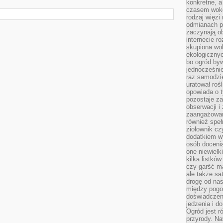
konkretne, a
czasem wokó
rodzaj więzi
odmianach p
zaczynają o
internecie ro
skupiona wok
ekologicznyc
bo ogród byw
jednocześnie
raz samodzie
uratował rośl
opowiada o 
pozostaje za
obserwacji 
zaangażowa
również speł
ziołownik cz
dodatkiem wy
osób doceni
one niewielk
kilka listkó
czy garść ma
ale także sa
drogę od nas
między pogod
doświadczen
jedzenia i d
Ogród jest r
przyrody. Na