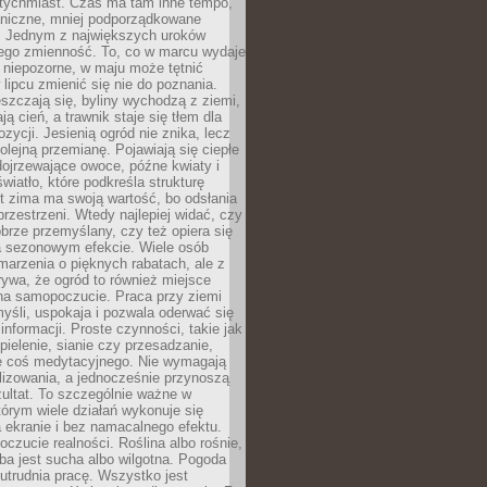
atychmiast. Czas ma tam inne tempo,
aniczne, mniej podporządkowane
. Jednym z największych uroków
jego zmienność. To, co w marcu wydaje
i niepozorne, w maju może tętnić
 lipcu zmienić się nie do poznania.
zczają się, byliny wychodzą z ziemi,
ą cień, a trawnik staje się tłem dla
zycji. Jesienią ogród nie znika, lecz
olejną przemianę. Pojawiają się ciepłe
 dojrzewające owoce, późne kwiaty i
wiatło, które podkreśla strukturę
t zima ma swoją wartość, bo odsłania
przestrzeni. Wtedy najlepiej widać, czy
obrze przemyślany, czy też opiera się
a sezonowym efekcie. Wiele osób
arzenia o pięknych rabatach, ale z
ywa, że ogród to również miejsce
na samopoczucie. Praca przy ziemi
yśli, uspokaja i pozwala oderwać się
informacji. Proste czynności, takie jak
 pielenie, sianie czy przesadzanie,
e coś medytacyjnego. Nie wymagają
lizowania, a jednocześnie przynoszą
ultat. To szczególnie ważne w
tórym wiele działań wykonuje się
 ekranie i bez namacalnego efektu.
oczucie realności. Roślina albo rośnie,
eba jest sucha albo wilgotna. Pogoda
 utrudnia pracę. Wszystko jest