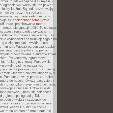
 przez to odświeżające dla umysłu. Z
ł ogrodnictwa tworzy się też pewien
 między ludźmi. Sąsiedzi rozmawiają o
omidorów, rodzinne spotkania
bejmować wymianę sadzonek, a w
zwija się
społeczność tematyczna
ół upraw, projektowania rabat i
h metod pielęgnacji roślin. To ciekawe,
a przestrzenią bardzo prywatną, a
 skłania do dzielenia się wiedzą. Kto
lnie wyhodował coś trudniejszego albo
inę w złej kondycji, zwykle chętnie
tym innym. Wiedza ogrodnicza rzadko
mknięta. Jest praktyczna, pełna
i zwykle przekazywana z autentycznym
niem. Przydomowy ogród może
niać funkcję użytkową. Warzywnik,
y niewielki sad nie muszą być
łącznie dla pasjonatów. Coraz więcej
a smak własnych plonów, choćby były
ie. Pomidor zerwany prosto z krzaka,
w mięty do napoju, świeży szczypiorek
lin to nie tylko przyjemność kulinarna,
tysfakcja z procesu. Człowiek widzi
iona do owocu, uczy się zależności
ą, glebą i pielęgnacją. Takie
ie buduje większy szacunek do
o pracy, która stoi za jego powstaniem.
ównież ważny z punktu widzenia
wet mała przestrzeń może stać się