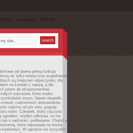
SCRIBE
FACEBOOK
TWITTER
domowe od dawna pełnią funkcję
kszą niż tylko estetyczne uzupełnienie
ednych są miejscem odpoczynku, dla
bem na kontakt z naturą, a dla
ych polem do eksperymentów,
 małych sukcesów, które trudno
czymkolwiek innym. Nawet niewielki
fi zmienić codzienność domowników.
ytm zależny od pór roku, pogody,
rostu roślin. Człowiek, który zaczyna
ę ogrodem, szybko odkrywa, że nie
znie o sadzenie i podlewanie. Chodzi o
zestrzenią, która odpowiada na troskę,
 cierpliwości. W ogrodzie nie wszystko