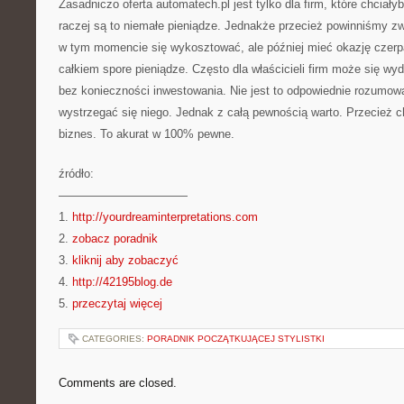
Zasadniczo oferta automatech.pl jest tylko dla firm, które chciał
raczej są to niemałe pieniądze. Jednakże przecież powinniśmy z
w tym momencie się wykosztować, ale później mieć okazję czerpa
całkiem spore pieniądze. Często dla właścicieli firm może się wy
bez konieczności inwestowania. Nie jest to odpowiednie rozumowa
wystrzegać się niego. Jednak z całą pewnością warto. Przecież c
biznes. To akurat w 100% pewne.
źródło:
———————————
1.
http://yourdreaminterpretations.com
2.
zobacz poradnik
3.
kliknij aby zobaczyć
4.
http://42195blog.de
5.
przeczytaj więcej
CATEGORIES:
PORADNIK POCZĄTKUJĄCEJ STYLISTKI
Comments are closed.