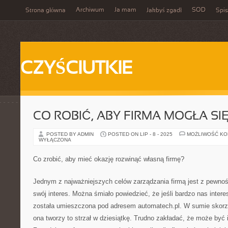
Archiwum
Ja mam
SOD
Strona główna
Jakbyś zgadł
Spis
CZYŚCIUTKIE
CO ROBIĆ, ABY FIRMA MOGŁA SI
POSTED BY ADMIN
POSTED ON LIP - 8 - 2025
MOŻLIWOŚĆ K
WYŁĄCZONA
Co zrobić, aby mieć okazję rozwinąć własną firmę?
Jednym z najważniejszych celów zarządzania firmą jest z pewnośc
swój interes. Można śmiało powiedzieć, że jeśli bardzo nas intere
została umieszczona pod adresem automatech.pl. W sumie skorzy
ona tworzy to strzał w dziesiątkę. Trudno zakładać, że może być 