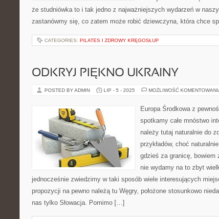
że studniówka to i tak jedno z najważniejszych wydarzeń w nasz
zastanówmy się, co zatem może robić dziewczyna, która chce sp
CATEGORIES:
PILATES I ZDROWY KRĘGOSŁUP
ODKRYJ PIĘKNO UKRAINY
POSTED BY ADMIN
LIP - 5 - 2025
MOŻLIWOŚĆ KOMENTOWAN
Europa Środkowa z pewnośc
spotkamy całe mnóstwo int
należy tutaj naturalnie do 
przykładów, choć naturalni
gdzieś za granicę, bowiem z 
nie wydamy na to zbyt wiel
jednocześnie zwiedzimy w taki sposób wiele interesujących miejs
propozycji na pewno należą tu Węgry, położone stosunkowo niedal
nas tylko Słowacja. Pomimo […]