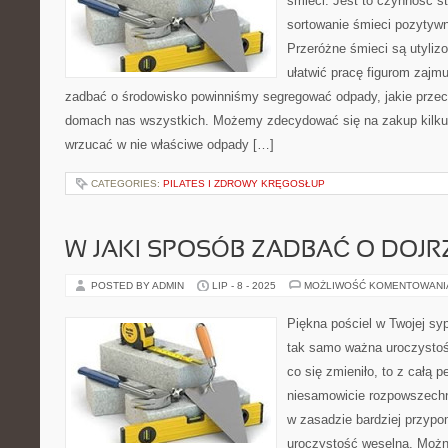
śmieci. Jest to czynność s
sortowanie śmieci pozytywn
Przeróżne śmieci są utyli
ułatwić pracę figurom zajmu
zadbać o środowisko powinniśmy segregować odpady, jakie prze
domach nas wszystkich. Możemy zdecydować się na zakup kilku
wrzucać w nie właściwe odpady […]
CATEGORIES:
PILATES I ZDROWY KRĘGOSŁUP
W JAKI SPOSÓB ZADBAĆ O DOJR
POSTED BY ADMIN
LIP - 8 - 2025
MOŻLIWOŚĆ KOMENTOWAN
Piękna pościel w Twojej syp
tak samo ważna uroczystoś
co się zmieniło, to z całą p
niesamowicie rozpowszechni
w zasadzie bardziej przypo
uroczystość weselną. Możn